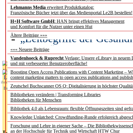
Lehmanns Media
erweitert Produktkatalog:
Künstliche Intelligenz a
Französische Bücher jetzt über das Medienportal Le2B bestellen!
besser zu verstehen
H+H Software GmbH
: HAN bringt effektives Management
und Komfort für die Nutzer unter einen Hut
„Leitbegriffe der Gesund
Ältere Beiträge »»»
des BIÖG erscheinen Ope
««« Neuere Beiträge
Vandenhoeck & Ruprecht
Verlage: Unsere eLibrary in neuem 
und mit verbesserter Benutzeroberfläche!
Aktuelles aus
Boosting Open Access Publications with Content Marketing – 
L
content marketing matters to open access publications and publish
ibrary
Zeutschel Buchscanner OS Q: Digitalisierung in höchster Qualitä
Essentials
Bibliotheken verändern | Transforming Libraries
Bibliotheken für Menschen
Bibliothek 4.0 als Lebensraum: flexible Öffnungszeiten sind gefra
Knowledge Unlatched: Crowdfunding-Runde erfolgreich abgesc
Forschung und Lehre in eigener Sache – Die Bibliothekwissensc
an der Hochschule für Technik und Wirtschaft HTW Chur