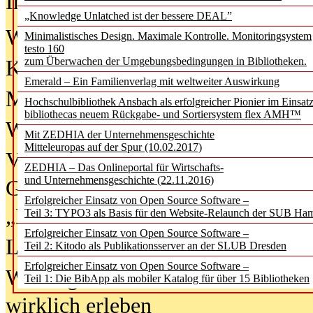
In der Ausgabe
06/2026
(August 20
„Knowledge Unlatched ist der bessere DEAL”
Was Hochschul­bibliotheken von i
Minimalistisches Design. Maximale Kontrolle. Monitoringsystem
testo 160
zum Überwachen der Umgebungsbedingungen in Bibliotheken.
Kinder in der digitalen Welt
Emerald – Ein Familienverlag mit weltweiter Auswirkung
Metadaten als Infrastruktur
Hochschulbibliothek Ansbach als erfolgreicher Pionier im Einsat
bibliothecas neuem Rückgabe- und Sortiersystem flex AMH™
Wenn Bots katalogisieren
Mit ZEDHIA der Unternehmensgeschichte
Mitteleuropas auf der Spur (10.02.2017)
Von Abschlusskleidern bis
ZEDHIA – Das Onlineportal für Wirtschafts-
und Unternehmensgeschichte (22.11.2016)
Geisterjagd-Ausrüstung in der
Erfolgreicher Einsatz von Open Source Software –
„Library of Things“ unterwegs
Teil 3: TYPO3 als Basis für den Website-Relaunch der SUB Ha
Erfolgreicher Einsatz von Open Source Software –
Lesen als Infrastrukturaufgabe
Teil 2: Kitodo als Publikationsserver an der SLUB Dresden
Erfolgreicher Einsatz von Open Source Software –
Wie Jugendliche Social Media
Teil 1: Die BibApp als mobiler Katalog für über 15 Bibliotheken
wirklich erleben