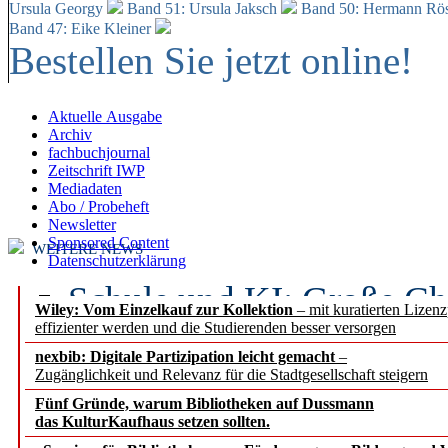
Ursula Georgy
Band 51: Ursula Jaksch
Band 50:
Hermann Rös
Band 47: Eike Kleiner
Bestellen Sie jetzt online!
Aktuelle Ausgabe
Archiv
fachbuchjournal
Zeitschrift IWP
Mediadaten
Abo / Probeheft
Newsletter
Sponsored Content
WEITERE NEWS
Datenschutzerklärung
Schule und KI: Große Ch
Wiley: Vom Einzelkauf zur Kollektion
– mit kuratierten Lizen
effizienter werden und die Studierenden besser versorgen
Voraussetzungen
nexbib: Digitale Partizipation leicht gemacht
–
Zugänglichkeit und Relevanz für die Stadtgesellschaft steigern
Erfolgreiches erstes Hal
Fünf Gründe, warum Bibliotheken auf Dussmann
Segment Research – Ausb
das KulturKaufhaus setzen sollten.