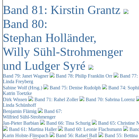
Band 81: Kirstin Grantz
Band 80:
Stephan Holländer,
Willy Sühl-Strohmenger
und Ludger Syré
Band 79: Janet Wagner
Band 78: Philip Franklin Orr
Band 77:
Linda Freyberg
Sabine Wolf (Hrsg.)
Band 75: Denise Rudolph
Band 74: Soph
Katrin Toetzke
Dirk Wissen
Band 71: Rahel Zoller
Band 70: Sabrina Lorenz
Linda Schünhoff
Benjamin Flämig
Band 67:
Wilfried Sühl-Strohmenger
Jan-Pieter Barbian
Band 66: Tina Schurig
Band 65: Christine 
Band 61: Martina Haller
Band 60:
Leonie Flachsmann
Band
Karin Holste-Flinspach
Band 56: Rafael Ball
Band 55: Bettina