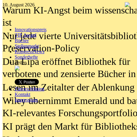
10. August 2026
Warum KI-Angst beim wissenschaft
ist
Innovationspreis
Nur jede vierte Universitätsbibliot
TIP Award
Bücher
Preservation-Policy
Stellenmarkt
KongressNews
Sonderhefte
Dua Lipa eröffnet Bibliothek für
Teilen
verbotene und zensierte Bücher in
Lesen im Zeitalter der Ablenkung
Zitierrichtlinien
Kontakt
Wiley übernimmt Emerald und ba
Impresssum
KI-relevantes Forschungsportfolio
KI prägt den Markt für Bibliothe