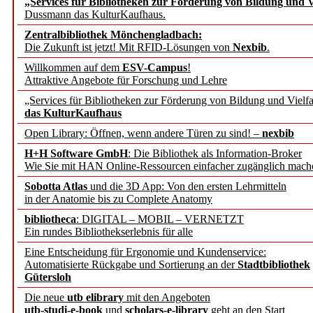
„Services für Bibliotheken zur Förderung von Bildung und Vi
angepasst
Dussmann das KulturKaufhaus.
Zentralbibliothek Mönchengladbach:
Wissenschaftskommunikati
Die Zukunft ist jetzt! Mit RFID-Lösungen von
Nexbib
.
Willkommen auf dem
ESV-Campus
!
konstruktiv!
Attraktive Angebote für Forschung und Lehre
„Services für Bibliotheken zur Förderung von Bildung und Vielfa
Mohr Siebeck übernimmt
das KulturKaufhaus
Open Library: Öffnen, wenn andere Türen zu sind! –
nexbib
und die Zeitschrift für 
H+H Software GmbH
: Die Bibliothek als Information-Broker
Wie Sie mit HAN Online-Ressourcen einfacher zugänglich mach
Francke Attempto
Sobotta Atlas
und die 3D App: Von den ersten Lehrmitteln
in der Anatomie bis zu Complete Anatomy
EBSCO Information Servic
bibliotheca
: DIGITAL – MOBIL – VERNETZT
Recherchefunktionen in
Ein rundes Bibliothekserlebnis für alle
Eine Entscheidung für Ergonomie und Kundenservice:
Automatisierte Rückgabe und Sortierung an der
Stadtbibliothek
Sorbisches Institut neu 
Gütersloh
Geschichte und kulturell
Die neue
utb elibrary
mit den Angeboten
utb-studi-e-book
und
scholars-e-library
geht an den Start