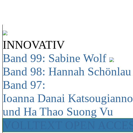
INNOVATIV
Band 99: Sabine Wolf
Band 98: Hannah Schönla
Band 97:
Ioanna Danai Katsougiann
und Ha Thao Suong Vu
VOLLTEXT OPEN ACCE