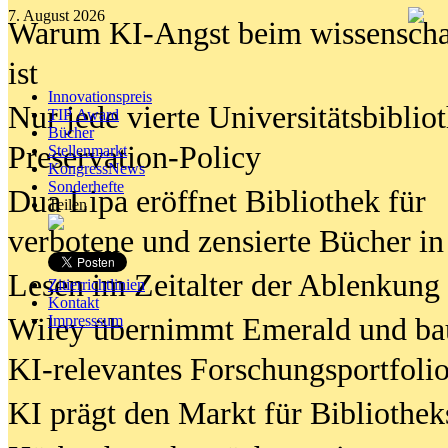
7. August 2026
Warum KI-Angst beim wissenschaft
ist
Innovationspreis
Nur jede vierte Universitätsbibliot
TIP Award
Bücher
Preservation-Policy
Stellenmarkt
KongressNews
Sonderhefte
Dua Lipa eröffnet Bibliothek für
Teilen
verbotene und zensierte Bücher in
Lesen im Zeitalter der Ablenkung
Zitierrichtlinien
Kontakt
Wiley übernimmt Emerald und ba
Impresssum
KI-relevantes Forschungsportfolio
KI prägt den Markt für Bibliothe