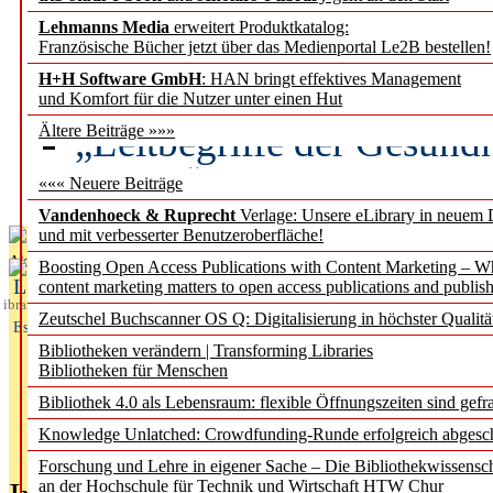
Lehmanns Media
erweitert Produktkatalog:
Künstliche Intelligenz a
Französische Bücher jetzt über das Medienportal Le2B bestellen!
besser zu verstehen
H+H Software GmbH
: HAN bringt effektives Management
und Komfort für die Nutzer unter einen Hut
„Leitbegriffe der Gesund
Ältere Beiträge »»»
des BIÖG erscheinen Ope
««« Neuere Beiträge
Vandenhoeck & Ruprecht
Verlage: Unsere eLibrary in neuem 
und mit verbesserter Benutzeroberfläche!
Aktuelles aus
Boosting Open Access Publications with Content Marketing – 
L
content marketing matters to open access publications and publish
ibrary
Zeutschel Buchscanner OS Q: Digitalisierung in höchster Qualitä
Essentials
Bibliotheken verändern | Transforming Libraries
Bibliotheken für Menschen
Bibliothek 4.0 als Lebensraum: flexible Öffnungszeiten sind gefra
Knowledge Unlatched: Crowdfunding-Runde erfolgreich abgesc
Forschung und Lehre in eigener Sache – Die Bibliothekwissensc
an der Hochschule für Technik und Wirtschaft HTW Chur