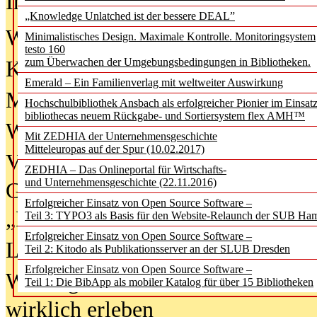
In der Ausgabe
06/2026
(August 20
„Knowledge Unlatched ist der bessere DEAL”
Was Hochschul­bibliotheken von i
Minimalistisches Design. Maximale Kontrolle. Monitoringsystem
testo 160
zum Überwachen der Umgebungsbedingungen in Bibliotheken.
Kinder in der digitalen Welt
Emerald – Ein Familienverlag mit weltweiter Auswirkung
Metadaten als Infrastruktur
Hochschulbibliothek Ansbach als erfolgreicher Pionier im Einsat
bibliothecas neuem Rückgabe- und Sortiersystem flex AMH™
Wenn Bots katalogisieren
Mit ZEDHIA der Unternehmensgeschichte
Mitteleuropas auf der Spur (10.02.2017)
Von Abschlusskleidern bis
ZEDHIA – Das Onlineportal für Wirtschafts-
und Unternehmensgeschichte (22.11.2016)
Geisterjagd-Ausrüstung in der
Erfolgreicher Einsatz von Open Source Software –
„Library of Things“ unterwegs
Teil 3: TYPO3 als Basis für den Website-Relaunch der SUB Ha
Erfolgreicher Einsatz von Open Source Software –
Lesen als Infrastrukturaufgabe
Teil 2: Kitodo als Publikationsserver an der SLUB Dresden
Erfolgreicher Einsatz von Open Source Software –
Wie Jugendliche Social Media
Teil 1: Die BibApp als mobiler Katalog für über 15 Bibliotheken
wirklich erleben