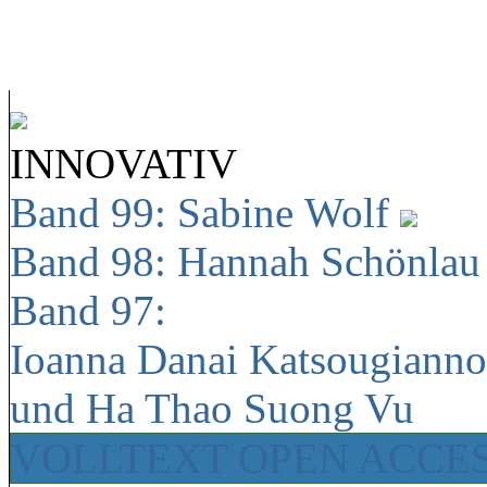
INNOVATIV
Band 99: Sabine Wolf
Band 98: Hannah Schönla
Band 97:
Ioanna Danai Katsougiann
und Ha Thao Suong Vu
VOLLTEXT OPEN ACCE