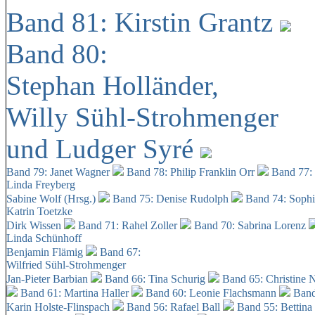
Band 81: Kirstin Grantz
Band 80:
Stephan Holländer,
Willy Sühl-Strohmenger
und Ludger Syré
Band 79: Janet Wagner
Band 78: Philip Franklin Orr
Band 77:
Linda Freyberg
Sabine Wolf (Hrsg.)
Band 75: Denise Rudolph
Band 74: Soph
Katrin Toetzke
Dirk Wissen
Band 71: Rahel Zoller
Band 70: Sabrina Lorenz
Linda Schünhoff
Benjamin Flämig
Band 67:
Wilfried Sühl-Strohmenger
Jan-Pieter Barbian
Band 66: Tina Schurig
Band 65: Christine 
Band 61: Martina Haller
Band 60:
Leonie Flachsmann
Band
Karin Holste-Flinspach
Band 56: Rafael Ball
Band 55: Bettina