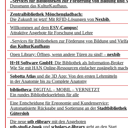
„Services für Bibliotheken zur Förderung von Bildung und Vi
angepasst
Dussmann das KulturKaufhaus.
Zentralbibliothek Mönchengladbach:
Wissenschaftskommunikati
Die Zukunft ist jetzt! Mit RFID-Lösungen von
Nexbib
.
Willkommen auf dem
ESV-Campus
!
konstruktiv!
Attraktive Angebote für Forschung und Lehre
„Services für Bibliotheken zur Förderung von Bildung und Vielfa
Mohr Siebeck übernimmt
das KulturKaufhaus
Open Library: Öffnen, wenn andere Türen zu sind! –
nexbib
und die Zeitschrift für 
H+H Software GmbH
: Die Bibliothek als Information-Broker
Wie Sie mit HAN Online-Ressourcen einfacher zugänglich mach
Francke Attempto
Sobotta Atlas
und die 3D App: Von den ersten Lehrmitteln
in der Anatomie bis zu Complete Anatomy
EBSCO Information Servic
bibliotheca
: DIGITAL – MOBIL – VERNETZT
Recherchefunktionen in
Ein rundes Bibliothekserlebnis für alle
Eine Entscheidung für Ergonomie und Kundenservice:
Automatisierte Rückgabe und Sortierung an der
Stadtbibliothek
Sorbisches Institut neu 
Gütersloh
Geschichte und kulturell
Die neue
utb elibrary
mit den Angeboten
utb-studi-e-book
und
scholars-e-library
geht an den Start