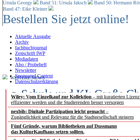
Ursula Georgy
Band 51: Ursula Jaksch
Band 50:
Hermann Rös
Band 47: Eike Kleiner
Bestellen Sie jetzt online!
Aktuelle Ausgabe
Archiv
fachbuchjournal
Zeitschrift IWP
Mediadaten
Abo / Probeheft
Newsletter
Sponsored Content
WEITERE NEWS
Datenschutzerklärung
Schule und KI: Große Ch
Wiley: Vom Einzelkauf zur Kollektion
– mit kuratierten Lizen
effizienter werden und die Studierenden besser versorgen
Voraussetzungen
nexbib: Digitale Partizipation leicht gemacht
–
Zugänglichkeit und Relevanz für die Stadtgesellschaft steigern
Erfolgreiches erstes Hal
Fünf Gründe, warum Bibliotheken auf Dussmann
Segment Research – Ausb
das KulturKaufhaus setzen sollten.