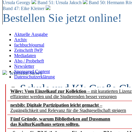
Ursula Georgy
Band 51: Ursula Jaksch
Band 50:
Hermann Rös
Band 47: Eike Kleiner
Bestellen Sie jetzt online!
Aktuelle Ausgabe
Archiv
fachbuchjournal
Zeitschrift IWP
Mediadaten
Abo / Probeheft
Newsletter
Sponsored Content
WEITERE NEWS
Datenschutzerklärung
Schule und KI: Große Ch
Wiley: Vom Einzelkauf zur Kollektion
– mit kuratierten Lizen
effizienter werden und die Studierenden besser versorgen
Voraussetzungen
nexbib: Digitale Partizipation leicht gemacht
–
Zugänglichkeit und Relevanz für die Stadtgesellschaft steigern
Erfolgreiches erstes Hal
Fünf Gründe, warum Bibliotheken auf Dussmann
Segment Research – Ausb
das KulturKaufhaus setzen sollten.