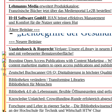
Lehmanns Media
erweitert Produktkatalog:
Künstliche Intelligenz a
Französische Bücher jetzt über das Medienportal Le2B bestellen!
besser zu verstehen
H+H Software GmbH
: HAN bringt effektives Management
und Komfort für die Nutzer unter einen Hut
„Leitbegriffe der Gesund
Ältere Beiträge »»»
des BIÖG erscheinen Ope
««« Neuere Beiträge
Vandenhoeck & Ruprecht
Verlage: Unsere eLibrary in neuem 
und mit verbesserter Benutzeroberfläche!
Aktuelles aus
Boosting Open Access Publications with Content Marketing – 
L
content marketing matters to open access publications and publish
ibrary
Zeutschel Buchscanner OS Q: Digitalisierung in höchster Qualitä
Essentials
Bibliotheken verändern | Transforming Libraries
Bibliotheken für Menschen
Bibliothek 4.0 als Lebensraum: flexible Öffnungszeiten sind gefra
Knowledge Unlatched: Crowdfunding-Runde erfolgreich abgesc
Forschung und Lehre in eigener Sache – Die Bibliothekwissensc
an der Hochschule für Technik und Wirtschaft HTW Chur