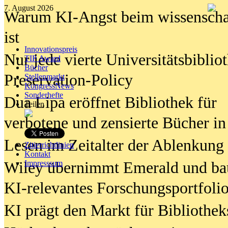
7. August 2026
Warum KI-Angst beim wissenschaft
ist
Innovationspreis
Nur jede vierte Universitätsbibliot
TIP Award
Bücher
Preservation-Policy
Stellenmarkt
KongressNews
Sonderhefte
Dua Lipa eröffnet Bibliothek für
Teilen
verbotene und zensierte Bücher in
Lesen im Zeitalter der Ablenkung
Zitierrichtlinien
Kontakt
Wiley übernimmt Emerald und ba
Impresssum
KI-relevantes Forschungsportfolio
KI prägt den Markt für Bibliothe