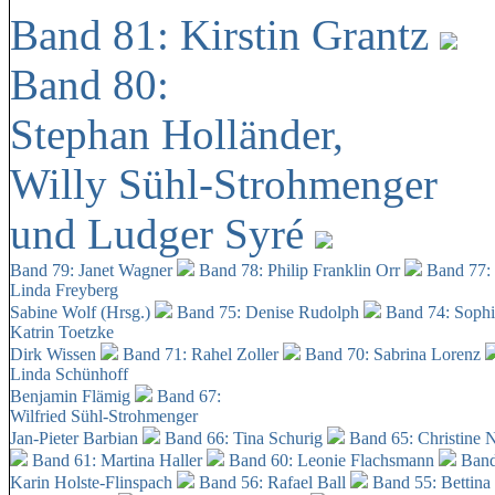
Band 81: Kirstin Grantz
Band 80:
Stephan Holländer,
Willy Sühl-Strohmenger
und Ludger Syré
Band 79: Janet Wagner
Band 78: Philip Franklin Orr
Band 77:
Linda Freyberg
Sabine Wolf (Hrsg.)
Band 75: Denise Rudolph
Band 74: Soph
Katrin Toetzke
Dirk Wissen
Band 71: Rahel Zoller
Band 70: Sabrina Lorenz
Linda Schünhoff
Benjamin Flämig
Band 67:
Wilfried Sühl-Strohmenger
Jan-Pieter Barbian
Band 66: Tina Schurig
Band 65: Christine 
Band 61: Martina Haller
Band 60:
Leonie Flachsmann
Band
Karin Holste-Flinspach
Band 56: Rafael Ball
Band 55: Bettina