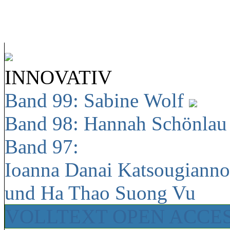
INNOVATIV
Band 99: Sabine Wolf
Band 98: Hannah Schönla
Band 97:
Ioanna Danai Katsougiann
und Ha Thao Suong Vu
VOLLTEXT OPEN ACCE