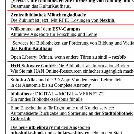
„Services für Bibliotheken zur Förderung von Bildung und Vi
angepasst
Dussmann das KulturKaufhaus.
Zentralbibliothek Mönchengladbach:
Wissenschaftskommunikati
Die Zukunft ist jetzt! Mit RFID-Lösungen von
Nexbib
.
Willkommen auf dem
ESV-Campus
!
konstruktiv!
Attraktive Angebote für Forschung und Lehre
„Services für Bibliotheken zur Förderung von Bildung und Vielfa
Mohr Siebeck übernimmt
das KulturKaufhaus
Open Library: Öffnen, wenn andere Türen zu sind! –
nexbib
und die Zeitschrift für 
H+H Software GmbH
: Die Bibliothek als Information-Broker
Wie Sie mit HAN Online-Ressourcen einfacher zugänglich mach
Francke Attempto
Sobotta Atlas
und die 3D App: Von den ersten Lehrmitteln
in der Anatomie bis zu Complete Anatomy
EBSCO Information Servic
bibliotheca
: DIGITAL – MOBIL – VERNETZT
Recherchefunktionen in
Ein rundes Bibliothekserlebnis für alle
Eine Entscheidung für Ergonomie und Kundenservice:
Automatisierte Rückgabe und Sortierung an der
Stadtbibliothek
Sorbisches Institut neu 
Gütersloh
Geschichte und kulturell
Die neue
utb elibrary
mit den Angeboten
utb-studi-e-book
und
scholars-e-library
geht an den Start