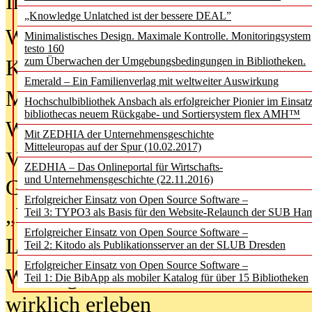
In der Ausgabe
06/2026
(August 20
„Knowledge Unlatched ist der bessere DEAL”
Was Hochschul­bibliotheken von i
Minimalistisches Design. Maximale Kontrolle. Monitoringsystem
testo 160
zum Überwachen der Umgebungsbedingungen in Bibliotheken.
Kinder in der digitalen Welt
Emerald – Ein Familienverlag mit weltweiter Auswirkung
Metadaten als Infrastruktur
Hochschulbibliothek Ansbach als erfolgreicher Pionier im Einsat
bibliothecas neuem Rückgabe- und Sortiersystem flex AMH™
Wenn Bots katalogisieren
Mit ZEDHIA der Unternehmensgeschichte
Mitteleuropas auf der Spur (10.02.2017)
Von Abschlusskleidern bis
ZEDHIA – Das Onlineportal für Wirtschafts-
und Unternehmensgeschichte (22.11.2016)
Geisterjagd-Ausrüstung in der
Erfolgreicher Einsatz von Open Source Software –
„Library of Things“ unterwegs
Teil 3: TYPO3 als Basis für den Website-Relaunch der SUB Ha
Erfolgreicher Einsatz von Open Source Software –
Lesen als Infrastrukturaufgabe
Teil 2: Kitodo als Publikationsserver an der SLUB Dresden
Erfolgreicher Einsatz von Open Source Software –
Wie Jugendliche Social Media
Teil 1: Die BibApp als mobiler Katalog für über 15 Bibliotheken
wirklich erleben