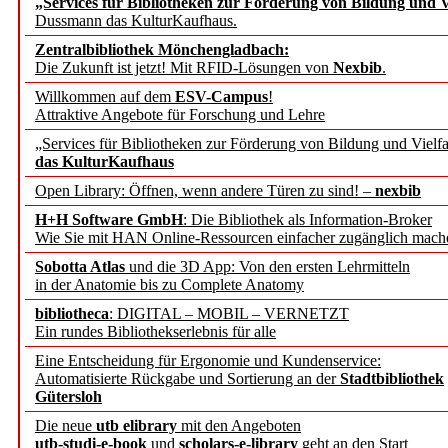
„Services für Bibliotheken zur Förderung von Bildung und Vi
angepasst
Dussmann das KulturKaufhaus.
Zentralbibliothek Mönchengladbach:
Wissenschaftskommunikati
Die Zukunft ist jetzt! Mit RFID-Lösungen von
Nexbib
.
Willkommen auf dem
ESV-Campus
!
konstruktiv!
Attraktive Angebote für Forschung und Lehre
„Services für Bibliotheken zur Förderung von Bildung und Vielfa
Mohr Siebeck übernimmt
das KulturKaufhaus
Open Library: Öffnen, wenn andere Türen zu sind! –
nexbib
und die Zeitschrift für 
H+H Software GmbH
: Die Bibliothek als Information-Broker
Wie Sie mit HAN Online-Ressourcen einfacher zugänglich mach
Francke Attempto
Sobotta Atlas
und die 3D App: Von den ersten Lehrmitteln
in der Anatomie bis zu Complete Anatomy
EBSCO Information Servic
bibliotheca
: DIGITAL – MOBIL – VERNETZT
Recherchefunktionen in
Ein rundes Bibliothekserlebnis für alle
Eine Entscheidung für Ergonomie und Kundenservice:
Automatisierte Rückgabe und Sortierung an der
Stadtbibliothek
Sorbisches Institut neu 
Gütersloh
Geschichte und kulturell
Die neue
utb elibrary
mit den Angeboten
utb-studi-e-book
und
scholars-e-library
geht an den Start