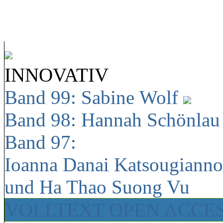
INNOVATIV
Band 99: Sabine Wolf
Band 98: Hannah Schönla
Band 97:
Ioanna Danai Katsougiann
und Ha Thao Suong Vu
VOLLTEXT OPEN ACCE