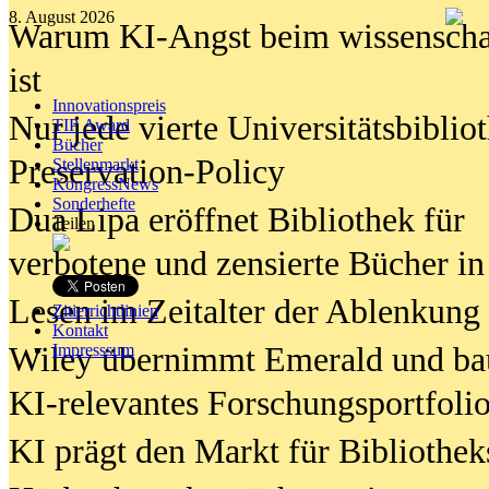
8. August 2026
Warum KI-Angst beim wissenschaft
ist
Innovationspreis
Nur jede vierte Universitätsbibliot
TIP Award
Bücher
Preservation-Policy
Stellenmarkt
KongressNews
Sonderhefte
Dua Lipa eröffnet Bibliothek für
Teilen
verbotene und zensierte Bücher in
Lesen im Zeitalter der Ablenkung
Zitierrichtlinien
Kontakt
Wiley übernimmt Emerald und ba
Impresssum
KI-relevantes Forschungsportfolio
KI prägt den Markt für Bibliothe