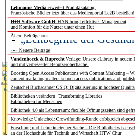
Lehmanns Media
erweitert Produktkatalog:
Künstliche Intelligenz a
Französische Bücher jetzt über das Medienportal Le2B bestellen!
besser zu verstehen
H+H Software GmbH
: HAN bringt effektives Management
und Komfort für die Nutzer unter einen Hut
„Leitbegriffe der Gesund
Ältere Beiträge »»»
des BIÖG erscheinen Ope
««« Neuere Beiträge
Vandenhoeck & Ruprecht
Verlage: Unsere eLibrary in neuem 
und mit verbesserter Benutzeroberfläche!
Aktuelles aus
Boosting Open Access Publications with Content Marketing – 
L
content marketing matters to open access publications and publish
ibrary
Zeutschel Buchscanner OS Q: Digitalisierung in höchster Qualitä
Essentials
Bibliotheken verändern | Transforming Libraries
Bibliotheken für Menschen
Bibliothek 4.0 als Lebensraum: flexible Öffnungszeiten sind gefra
Knowledge Unlatched: Crowdfunding-Runde erfolgreich abgesc
Forschung und Lehre in eigener Sache – Die Bibliothekwissensc
an der Hochschule für Technik und Wirtschaft HTW Chur