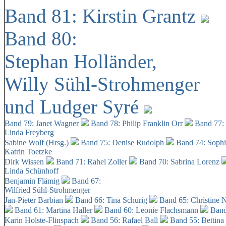
Band 81: Kirstin Grantz
Band 80:
Stephan Holländer,
Willy Sühl-Strohmenger
und Ludger Syré
Band 79: Janet Wagner
Band 78: Philip Franklin Orr
Band 77:
Linda Freyberg
Sabine Wolf (Hrsg.)
Band 75: Denise Rudolph
Band 74: Soph
Katrin Toetzke
Dirk Wissen
Band 71: Rahel Zoller
Band 70: Sabrina Lorenz
Linda Schünhoff
Benjamin Flämig
Band 67:
Wilfried Sühl-Strohmenger
Jan-Pieter Barbian
Band 66: Tina Schurig
Band 65: Christine 
Band 61: Martina Haller
Band 60:
Leonie Flachsmann
Band
Karin Holste-Flinspach
Band 56: Rafael Ball
Band 55: Bettina