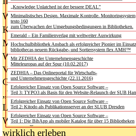
In der Ausgabe
06/2026
(August 20
„Knowledge Unlatched ist der bessere DEAL”
Was Hochschul­bibliotheken von i
Minimalistisches Design. Maximale Kontrolle. Monitoringsystem
testo 160
zum Überwachen der Umgebungsbedingungen in Bibliotheken.
Kinder in der digitalen Welt
Emerald – Ein Familienverlag mit weltweiter Auswirkung
Metadaten als Infrastruktur
Hochschulbibliothek Ansbach als erfolgreicher Pionier im Einsat
bibliothecas neuem Rückgabe- und Sortiersystem flex AMH™
Wenn Bots katalogisieren
Mit ZEDHIA der Unternehmensgeschichte
Mitteleuropas auf der Spur (10.02.2017)
Von Abschlusskleidern bis
ZEDHIA – Das Onlineportal für Wirtschafts-
und Unternehmensgeschichte (22.11.2016)
Geisterjagd-Ausrüstung in der
Erfolgreicher Einsatz von Open Source Software –
„Library of Things“ unterwegs
Teil 3: TYPO3 als Basis für den Website-Relaunch der SUB Ha
Erfolgreicher Einsatz von Open Source Software –
Lesen als Infrastrukturaufgabe
Teil 2: Kitodo als Publikationsserver an der SLUB Dresden
Erfolgreicher Einsatz von Open Source Software –
Wie Jugendliche Social Media
Teil 1: Die BibApp als mobiler Katalog für über 15 Bibliotheken
wirklich erleben