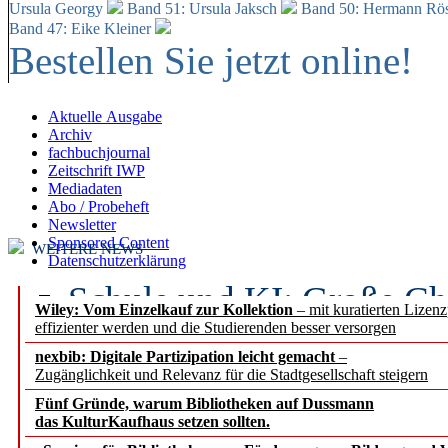
Ursula Georgy
Band 51: Ursula Jaksch
Band 50:
Hermann Rös
Band 47: Eike Kleiner
Bestellen Sie jetzt online!
Aktuelle Ausgabe
Archiv
fachbuchjournal
Zeitschrift IWP
Mediadaten
Abo / Probeheft
Newsletter
Sponsored Content
WEITERE NEWS
Datenschutzerklärung
Schule und KI: Große Ch
Wiley: Vom Einzelkauf zur Kollektion
– mit kuratierten Lizen
effizienter werden und die Studierenden besser versorgen
Voraussetzungen
nexbib: Digitale Partizipation leicht gemacht
–
Zugänglichkeit und Relevanz für die Stadtgesellschaft steigern
Erfolgreiches erstes Hal
Fünf Gründe, warum Bibliotheken auf Dussmann
Segment Research – Ausb
das KulturKaufhaus setzen sollten.