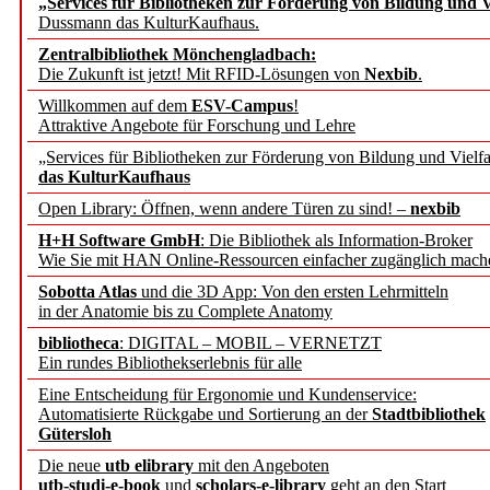
„Services für Bibliotheken zur Förderung von Bildung und Vi
angepasst
Dussmann das KulturKaufhaus.
Zentralbibliothek Mönchengladbach:
Wissenschaftskommunikati
Die Zukunft ist jetzt! Mit RFID-Lösungen von
Nexbib
.
Willkommen auf dem
ESV-Campus
!
konstruktiv!
Attraktive Angebote für Forschung und Lehre
„Services für Bibliotheken zur Förderung von Bildung und Vielfa
Mohr Siebeck übernimmt
das KulturKaufhaus
Open Library: Öffnen, wenn andere Türen zu sind! –
nexbib
und die Zeitschrift für 
H+H Software GmbH
: Die Bibliothek als Information-Broker
Wie Sie mit HAN Online-Ressourcen einfacher zugänglich mach
Francke Attempto
Sobotta Atlas
und die 3D App: Von den ersten Lehrmitteln
in der Anatomie bis zu Complete Anatomy
EBSCO Information Servic
bibliotheca
: DIGITAL – MOBIL – VERNETZT
Recherchefunktionen in
Ein rundes Bibliothekserlebnis für alle
Eine Entscheidung für Ergonomie und Kundenservice:
Automatisierte Rückgabe und Sortierung an der
Stadtbibliothek
Sorbisches Institut neu 
Gütersloh
Geschichte und kulturell
Die neue
utb elibrary
mit den Angeboten
utb-studi-e-book
und
scholars-e-library
geht an den Start