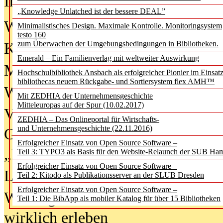
In der Ausgabe
06/2026
(August 20
„Knowledge Unlatched ist der bessere DEAL”
Was Hochschul­bibliotheken von i
Minimalistisches Design. Maximale Kontrolle. Monitoringsystem
testo 160
zum Überwachen der Umgebungsbedingungen in Bibliotheken.
Kinder in der digitalen Welt
Emerald – Ein Familienverlag mit weltweiter Auswirkung
Metadaten als Infrastruktur
Hochschulbibliothek Ansbach als erfolgreicher Pionier im Einsat
bibliothecas neuem Rückgabe- und Sortiersystem flex AMH™
Wenn Bots katalogisieren
Mit ZEDHIA der Unternehmensgeschichte
Mitteleuropas auf der Spur (10.02.2017)
Von Abschlusskleidern bis
ZEDHIA – Das Onlineportal für Wirtschafts-
und Unternehmensgeschichte (22.11.2016)
Geisterjagd-Ausrüstung in der
Erfolgreicher Einsatz von Open Source Software –
„Library of Things“ unterwegs
Teil 3: TYPO3 als Basis für den Website-Relaunch der SUB Ha
Erfolgreicher Einsatz von Open Source Software –
Lesen als Infrastrukturaufgabe
Teil 2: Kitodo als Publikationsserver an der SLUB Dresden
Erfolgreicher Einsatz von Open Source Software –
Wie Jugendliche Social Media
Teil 1: Die BibApp als mobiler Katalog für über 15 Bibliotheken
wirklich erleben