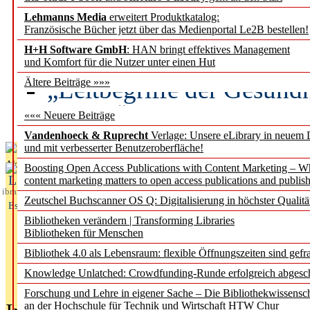
Lehmanns Media
erweitert Produktkatalog:
Künstliche Intelligenz a
Französische Bücher jetzt über das Medienportal Le2B bestellen!
besser zu verstehen
H+H Software GmbH
: HAN bringt effektives Management
und Komfort für die Nutzer unter einen Hut
„Leitbegriffe der Gesund
Ältere Beiträge »»»
des BIÖG erscheinen Ope
««« Neuere Beiträge
Vandenhoeck & Ruprecht
Verlage: Unsere eLibrary in neuem 
und mit verbesserter Benutzeroberfläche!
Aktuelles aus
Boosting Open Access Publications with Content Marketing – 
L
content marketing matters to open access publications and publish
ibrary
Zeutschel Buchscanner OS Q: Digitalisierung in höchster Qualitä
Essentials
Bibliotheken verändern | Transforming Libraries
Bibliotheken für Menschen
Bibliothek 4.0 als Lebensraum: flexible Öffnungszeiten sind gefra
Knowledge Unlatched: Crowdfunding-Runde erfolgreich abgesc
Forschung und Lehre in eigener Sache – Die Bibliothekwissensc
an der Hochschule für Technik und Wirtschaft HTW Chur