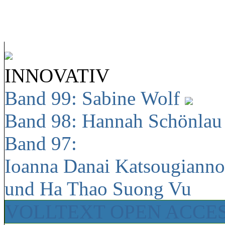
INNOVATIV
Band 99: Sabine Wolf
Band 98: Hannah Schönla
Band 97:
Ioanna Danai Katsougiann
und Ha Thao Suong Vu
VOLLTEXT OPEN ACCE