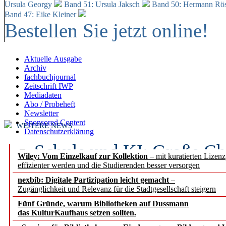
Ursula Georgy
Band 51: Ursula Jaksch
Band 50:
Hermann Rös
Band 47: Eike Kleiner
Bestellen Sie jetzt online!
Aktuelle Ausgabe
Archiv
fachbuchjournal
Zeitschrift IWP
Mediadaten
Abo / Probeheft
Newsletter
Sponsored Content
WEITERE NEWS
Datenschutzerklärung
Schule und KI: Große Ch
Wiley: Vom Einzelkauf zur Kollektion
– mit kuratierten Lizen
effizienter werden und die Studierenden besser versorgen
Voraussetzungen
nexbib: Digitale Partizipation leicht gemacht
–
Zugänglichkeit und Relevanz für die Stadtgesellschaft steigern
Erfolgreiches erstes Hal
Fünf Gründe, warum Bibliotheken auf Dussmann
Segment Research – Ausb
das KulturKaufhaus setzen sollten.