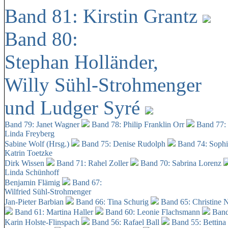
Band 81: Kirstin Grantz
Band 80:
Stephan Holländer,
Willy Sühl-Strohmenger
und Ludger Syré
Band 79: Janet Wagner
Band 78: Philip Franklin Orr
Band 77:
Linda Freyberg
Sabine Wolf (Hrsg.)
Band 75: Denise Rudolph
Band 74: Soph
Katrin Toetzke
Dirk Wissen
Band 71: Rahel Zoller
Band 70: Sabrina Lorenz
Linda Schünhoff
Benjamin Flämig
Band 67:
Wilfried Sühl-Strohmenger
Jan-Pieter Barbian
Band 66: Tina Schurig
Band 65: Christine 
Band 61: Martina Haller
Band 60:
Leonie Flachsmann
Band
Karin Holste-Flinspach
Band 56: Rafael Ball
Band 55: Bettina