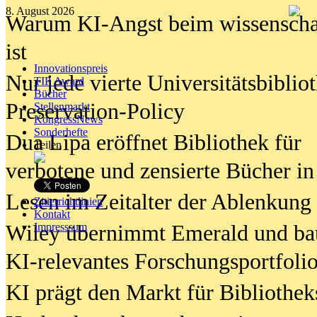
8. August 2026
Warum KI-Angst beim wissenschaft
ist
Innovationspreis
Nur jede vierte Universitätsbibliot
TIP Award
Bücher
Preservation-Policy
Stellenmarkt
KongressNews
Sonderhefte
Dua Lipa eröffnet Bibliothek für
Teilen
verbotene und zensierte Bücher in
Lesen im Zeitalter der Ablenkung
Zitierrichtlinien
Kontakt
Wiley übernimmt Emerald und ba
Impresssum
KI-relevantes Forschungsportfolio
KI prägt den Markt für Bibliothe