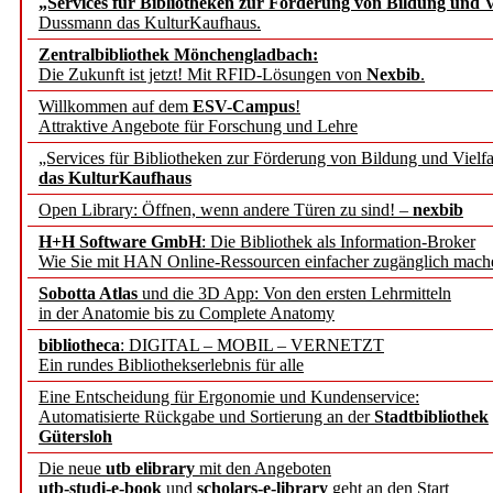
„Services für Bibliotheken zur Förderung von Bildung und Vi
angepasst
Dussmann das KulturKaufhaus.
Zentralbibliothek Mönchengladbach:
Wissenschaftskommunikati
Die Zukunft ist jetzt! Mit RFID-Lösungen von
Nexbib
.
Willkommen auf dem
ESV-Campus
!
konstruktiv!
Attraktive Angebote für Forschung und Lehre
„Services für Bibliotheken zur Förderung von Bildung und Vielfa
Mohr Siebeck übernimmt
das KulturKaufhaus
Open Library: Öffnen, wenn andere Türen zu sind! –
nexbib
und die Zeitschrift für 
H+H Software GmbH
: Die Bibliothek als Information-Broker
Wie Sie mit HAN Online-Ressourcen einfacher zugänglich mach
Francke Attempto
Sobotta Atlas
und die 3D App: Von den ersten Lehrmitteln
in der Anatomie bis zu Complete Anatomy
EBSCO Information Servic
bibliotheca
: DIGITAL – MOBIL – VERNETZT
Recherchefunktionen in
Ein rundes Bibliothekserlebnis für alle
Eine Entscheidung für Ergonomie und Kundenservice:
Automatisierte Rückgabe und Sortierung an der
Stadtbibliothek
Sorbisches Institut neu 
Gütersloh
Geschichte und kulturell
Die neue
utb elibrary
mit den Angeboten
utb-studi-e-book
und
scholars-e-library
geht an den Start