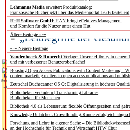
Lehmanns Media
erweitert Produktkatalog:
Künstliche Intelligenz a
Französische Bücher jetzt über das Medienportal Le2B bestellen!
besser zu verstehen
H+H Software GmbH
: HAN bringt effektives Management
und Komfort für die Nutzer unter einen Hut
„Leitbegriffe der Gesund
Ältere Beiträge »»»
des BIÖG erscheinen Ope
««« Neuere Beiträge
Vandenhoeck & Ruprecht
Verlage: Unsere eLibrary in neuem 
und mit verbesserter Benutzeroberfläche!
Aktuelles aus
Boosting Open Access Publications with Content Marketing – 
L
content marketing matters to open access publications and publish
ibrary
Zeutschel Buchscanner OS Q: Digitalisierung in höchster Qualitä
Essentials
Bibliotheken verändern | Transforming Libraries
Bibliotheken für Menschen
Bibliothek 4.0 als Lebensraum: flexible Öffnungszeiten sind gefra
Knowledge Unlatched: Crowdfunding-Runde erfolgreich abgesc
Forschung und Lehre in eigener Sache – Die Bibliothekwissensc
an der Hochschule für Technik und Wirtschaft HTW Chur