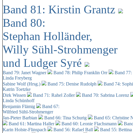
Band 81: Kirstin Grantz
Band 80:
Stephan Holländer,
Willy Sühl-Strohmenger
und Ludger Syré
Band 79: Janet Wagner
Band 78: Philip Franklin Orr
Band 77:
Linda Freyberg
Sabine Wolf (Hrsg.)
Band 75: Denise Rudolph
Band 74: Soph
Katrin Toetzke
Dirk Wissen
Band 71: Rahel Zoller
Band 70: Sabrina Lorenz
Linda Schünhoff
Benjamin Flämig
Band 67:
Wilfried Sühl-Strohmenger
Jan-Pieter Barbian
Band 66: Tina Schurig
Band 65: Christine 
Band 61: Martina Haller
Band 60:
Leonie Flachsmann
Band
Karin Holste-Flinspach
Band 56: Rafael Ball
Band 55: Bettina