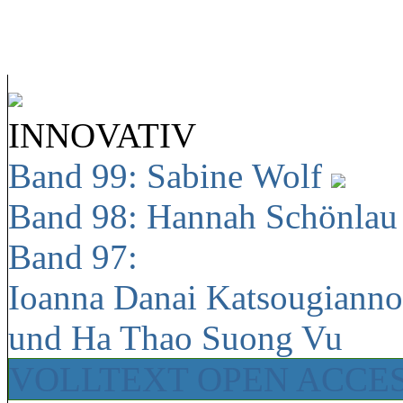
INNOVATIV
Band 99: Sabine Wolf
Band 98: Hannah Schönla
Band 97:
Ioanna Danai Katsougiann
und Ha Thao Suong Vu
VOLLTEXT OPEN ACCE