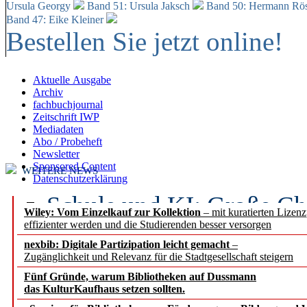
Ursula Georgy
Band 51: Ursula Jaksch
Band 50:
Hermann Rös
Band 47: Eike Kleiner
Bestellen Sie jetzt online!
Aktuelle Ausgabe
Archiv
fachbuchjournal
Zeitschrift IWP
Mediadaten
Abo / Probeheft
Newsletter
Sponsored Content
WEITERE NEWS
Datenschutzerklärung
Schule und KI: Große Ch
Wiley: Vom Einzelkauf zur Kollektion
– mit kuratierten Lizen
effizienter werden und die Studierenden besser versorgen
Voraussetzungen
nexbib: Digitale Partizipation leicht gemacht
–
Zugänglichkeit und Relevanz für die Stadtgesellschaft steigern
Erfolgreiches erstes Hal
Fünf Gründe, warum Bibliotheken auf Dussmann
Segment Research – Ausb
das KulturKaufhaus setzen sollten.