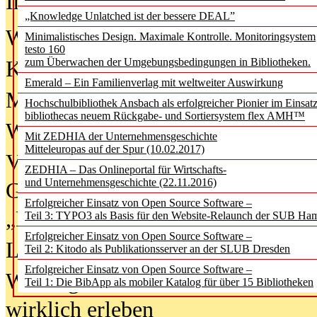
In der Ausgabe
06/2026
(August 20
„Knowledge Unlatched ist der bessere DEAL”
Was Hochschul­bibliotheken von i
Minimalistisches Design. Maximale Kontrolle. Monitoringsystem
testo 160
zum Überwachen der Umgebungsbedingungen in Bibliotheken.
Kinder in der digitalen Welt
Emerald – Ein Familienverlag mit weltweiter Auswirkung
Metadaten als Infrastruktur
Hochschulbibliothek Ansbach als erfolgreicher Pionier im Einsat
bibliothecas neuem Rückgabe- und Sortiersystem flex AMH™
Wenn Bots katalogisieren
Mit ZEDHIA der Unternehmensgeschichte
Mitteleuropas auf der Spur (10.02.2017)
Von Abschlusskleidern bis
ZEDHIA – Das Onlineportal für Wirtschafts-
und Unternehmensgeschichte (22.11.2016)
Geisterjagd-Ausrüstung in der
Erfolgreicher Einsatz von Open Source Software –
„Library of Things“ unterwegs
Teil 3: TYPO3 als Basis für den Website-Relaunch der SUB Ha
Erfolgreicher Einsatz von Open Source Software –
Lesen als Infrastrukturaufgabe
Teil 2: Kitodo als Publikationsserver an der SLUB Dresden
Erfolgreicher Einsatz von Open Source Software –
Wie Jugendliche Social Media
Teil 1: Die BibApp als mobiler Katalog für über 15 Bibliotheken
wirklich erleben