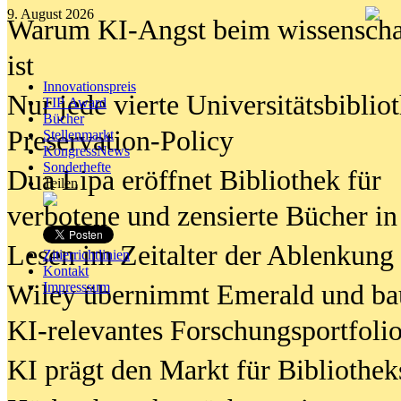
9. August 2026
Warum KI-Angst beim wissenschaft
ist
Innovationspreis
Nur jede vierte Universitätsbibliot
TIP Award
Bücher
Preservation-Policy
Stellenmarkt
KongressNews
Sonderhefte
Dua Lipa eröffnet Bibliothek für
Teilen
verbotene und zensierte Bücher in
Lesen im Zeitalter der Ablenkung
Zitierrichtlinien
Kontakt
Wiley übernimmt Emerald und ba
Impresssum
KI-relevantes Forschungsportfolio
KI prägt den Markt für Bibliothe