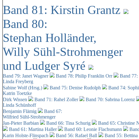
Band 81: Kirstin Grantz
Band 80:
Stephan Holländer,
Willy Sühl-Strohmenger
und Ludger Syré
Band 79: Janet Wagner
Band 78: Philip Franklin Orr
Band 77:
Linda Freyberg
Sabine Wolf (Hrsg.)
Band 75: Denise Rudolph
Band 74: Soph
Katrin Toetzke
Dirk Wissen
Band 71: Rahel Zoller
Band 70: Sabrina Lorenz
Linda Schünhoff
Benjamin Flämig
Band 67:
Wilfried Sühl-Strohmenger
Jan-Pieter Barbian
Band 66: Tina Schurig
Band 65: Christine 
Band 61: Martina Haller
Band 60:
Leonie Flachsmann
Band
Karin Holste-Flinspach
Band 56: Rafael Ball
Band 55: Bettina