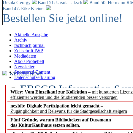
Ursula Georgy
Band 51: Ursula Jaksch
Band 50:
Hermann Rös
Band 47: Eike Kleiner
Bestellen Sie jetzt online!
Aktuelle Ausgabe
Archiv
fachbuchjournal
Zeitschrift IWP
Mediadaten
Abo / Probeheft
Newsletter
Sponsored Content
WEITERE NEWS
Datenschutzerklärung
EBSCO Information Servic
Wiley: Vom Einzelkauf zur Kollektion
– mit kuratierten Lizen
effizienter werden und die Studierenden besser versorgen
Recherchefunktionen in
nexbib: Digitale Partizipation leicht gemacht
–
Zugänglichkeit und Relevanz für die Stadtgesellschaft steigern
Sorbisches Institut neu 
Fünf Gründe, warum Bibliotheken auf Dussmann
Geschichte und kulturell
das KulturKaufhaus setzen sollten.