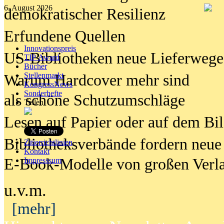
6. August 2026
demokratischer Resilienz
Erfundene Quellen
Innovationspreis
US-Bibliotheken neue Lieferwege
TIP Award
Bücher
Stellenmarkt
Warum Hardcover mehr sind
KongressNews
Sonderhefte
als schöne Schutzumschläge
Teilen
Lesen auf Papier oder auf dem Bi
Bibliotheksverbände fordern neue
Zitierrichtlinien
Kontakt
E-Book-Modelle von großen Verl
Impresssum
u.v.m.
[mehr]