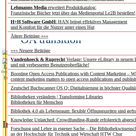
Lehmanns Media
erweitert Produktkatalog:
Fifth Open Access Repor
Französische Bücher jetzt über das Medienportal Le2B bestellen!
H+H Software GmbH
: HAN bringt effektives Management
transformative agreements
und Komfort für die Nutzer unter einen Hut
OA transition
Ältere Beiträge »»»
««« Neuere Beiträge
Vandenhoeck & Ruprecht
Verlage: Unsere eLibrary in neuem 
Aktuelles aus
und mit verbesserter Benutzeroberfläche!
L
ibrary
Boosting Open Access Publications with Content Marketing – 
Essentials
content marketing matters to open access publications and publish
Zeutschel Buchscanner OS Q: Digitalisierung in höchster Qualitä
Bibliotheken verändern | Transforming Libraries
Bibliotheken für Menschen
Bibliothek 4.0 als Lebensraum: flexible Öffnungszeiten sind gefra
Knowledge Unlatched: Crowdfunding-Runde erfolgreich abgesc
In der Ausgabe
05/2026
(Juni/Juli
Forschung und Lehre in eigener Sache – Die Bibliothekwissensc
an der Hochschule für Technik und Wirtschaft HTW Chur