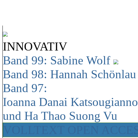
INNOVATIV
Band 99: Sabine Wolf
Band 98: Hannah Schönla
Band 97:
Ioanna Danai Katsougiann
und Ha Thao Suong Vu
VOLLTEXT OPEN ACCE