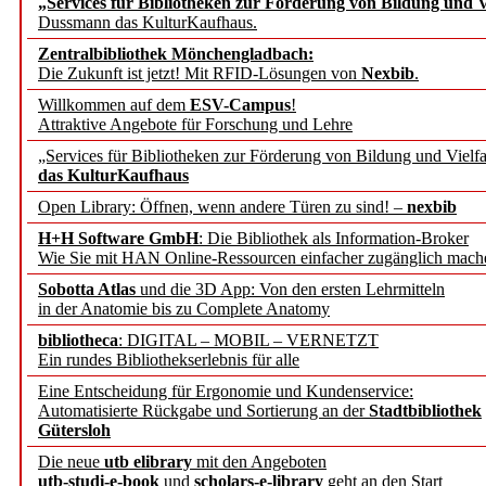
„Services für Bibliotheken zur Förderung von Bildung und Vi
Dussmann das KulturKaufhaus.
Künstliche Intelligenz a
Zentralbibliothek Mönchengladbach:
besser zu verstehen
Die Zukunft ist jetzt! Mit RFID-Lösungen von
Nexbib
.
Willkommen auf dem
ESV-Campus
!
Attraktive Angebote für Forschung und Lehre
„Leitbegriffe der Gesund
„Services für Bibliotheken zur Förderung von Bildung und Vielfa
des BIÖG erscheinen Ope
das KulturKaufhaus
Open Library: Öffnen, wenn andere Türen zu sind! –
nexbib
Forschungsdateninfrastru
H+H Software GmbH
: Die Bibliothek als Information-Broker
Wie Sie mit HAN Online-Ressourcen einfacher zugänglich mach
jedem Experiment
Sobotta Atlas
und die 3D App: Von den ersten Lehrmitteln
in der Anatomie bis zu Complete Anatomy
DFG setzt Förderung des
bibliotheca
: DIGITAL – MOBIL – VERNETZT
Ein rundes Bibliothekserlebnis für alle
FAIRmat fort
Eine Entscheidung für Ergonomie und Kundenservice:
Automatisierte Rückgabe und Sortierung an der
Stadtbibliothek
Bayerns digitale Schatzk
Gütersloh
Die neue
utb elibrary
mit den Angeboten
Schulwandbilder aus Wür
utb-studi-e-book
und
scholars-e-library
geht an den Start