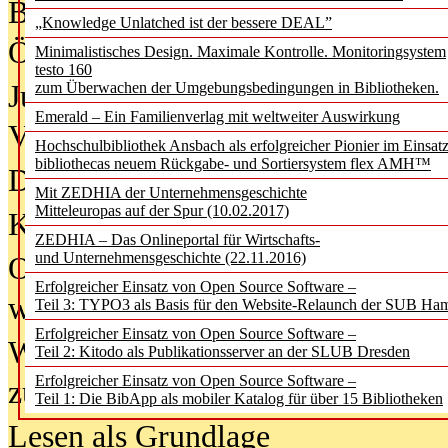
Bürgerforum fordert mehr Medienb
„Knowledge Unlatched ist der bessere DEAL”
Öffentlichkeit
Minimalistisches Design. Maximale Kontrolle. Monitoringsystem
testo 160
Jugendliche wollen besseren Schut
zum Überwachen der Umgebungsbedingungen in Bibliotheken.
Emerald – Ein Familienverlag mit weltweiter Auswirkung
Verbote
Hochschulbibliothek Ansbach als erfolgreicher Pionier im Einsat
bibliothecas neuem Rückgabe- und Sortiersystem flex AMH™
Digitale Langzeit­archi­vierung br
Mit ZEDHIA der Unternehmensgeschichte
Mitteleuropas auf der Spur (10.02.2017)
KI-Chatbots werden Teil der wiss
ZEDHIA – Das Onlineportal für Wirtschafts-
und Unternehmensgeschichte (22.11.2016)
Offene Infrastrukturen für
Erfolgreicher Einsatz von Open Source Software –
wissenschaftliche Informationssy
Teil 3: TYPO3 als Basis für den Website-Relaunch der SUB Ha
Erfolgreicher Einsatz von Open Source Software –
Warum die Debatte über KI-Texte
Teil 2: Kitodo als Publikationsserver an der SLUB Dresden
Erfolgreicher Einsatz von Open Source Software –
zu kurz greift
Teil 1: Die BibApp als mobiler Katalog für über 15 Bibliotheken
Lesen als Grundlage