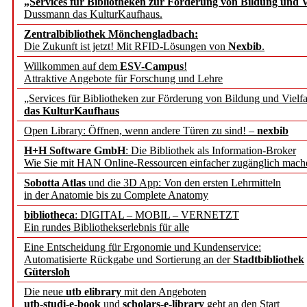
„Services für Bibliotheken zur Förderung von Bildung und Vi
angepasst
Dussmann das KulturKaufhaus.
Zentralbibliothek Mönchengladbach:
Wissenschaftskommunikati
Die Zukunft ist jetzt! Mit RFID-Lösungen von
Nexbib
.
Willkommen auf dem
ESV-Campus
!
konstruktiv!
Attraktive Angebote für Forschung und Lehre
„Services für Bibliotheken zur Förderung von Bildung und Vielfa
Mohr Siebeck übernimmt
das KulturKaufhaus
Open Library: Öffnen, wenn andere Türen zu sind! –
nexbib
und die Zeitschrift für 
H+H Software GmbH
: Die Bibliothek als Information-Broker
Wie Sie mit HAN Online-Ressourcen einfacher zugänglich mach
Francke Attempto
Sobotta Atlas
und die 3D App: Von den ersten Lehrmitteln
in der Anatomie bis zu Complete Anatomy
EBSCO Information Servic
bibliotheca
: DIGITAL – MOBIL – VERNETZT
Recherchefunktionen in
Ein rundes Bibliothekserlebnis für alle
Eine Entscheidung für Ergonomie und Kundenservice:
Automatisierte Rückgabe und Sortierung an der
Stadtbibliothek
Sorbisches Institut neu 
Gütersloh
Geschichte und kulturell
Die neue
utb elibrary
mit den Angeboten
utb-studi-e-book
und
scholars-e-library
geht an den Start