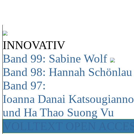
INNOVATIV
Band 99: Sabine Wolf
Band 98: Hannah Schönla
Band 97:
Ioanna Danai Katsougiann
und Ha Thao Suong Vu
VOLLTEXT OPEN ACCE