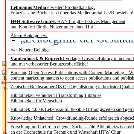
Lehmanns Media
erweitert Produktkatalog:
Künstliche Intelligenz a
Französische Bücher jetzt über das Medienportal Le2B bestellen!
besser zu verstehen
H+H Software GmbH
: HAN bringt effektives Management
und Komfort für die Nutzer unter einen Hut
„Leitbegriffe der Gesund
Ältere Beiträge »»»
des BIÖG erscheinen Ope
««« Neuere Beiträge
Vandenhoeck & Ruprecht
Verlage: Unsere eLibrary in neuem 
und mit verbesserter Benutzeroberfläche!
Aktuelles aus
Boosting Open Access Publications with Content Marketing – 
L
content marketing matters to open access publications and publish
ibrary
Zeutschel Buchscanner OS Q: Digitalisierung in höchster Qualitä
Essentials
Bibliotheken verändern | Transforming Libraries
Bibliotheken für Menschen
Bibliothek 4.0 als Lebensraum: flexible Öffnungszeiten sind gefra
Knowledge Unlatched: Crowdfunding-Runde erfolgreich abgesc
Forschung und Lehre in eigener Sache – Die Bibliothekwissensc
an der Hochschule für Technik und Wirtschaft HTW Chur