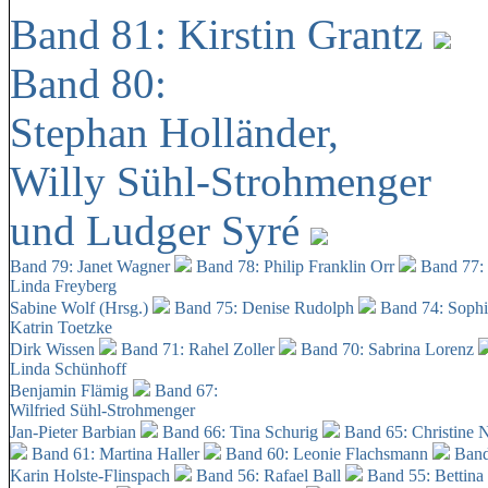
Band 81: Kirstin Grantz
Band 80:
Stephan Holländer,
Willy Sühl-Strohmenger
und Ludger Syré
Band 79: Janet Wagner
Band 78: Philip Franklin Orr
Band 77:
Linda Freyberg
Sabine Wolf (Hrsg.)
Band 75: Denise Rudolph
Band 74: Soph
Katrin Toetzke
Dirk Wissen
Band 71: Rahel Zoller
Band 70: Sabrina Lorenz
Linda Schünhoff
Benjamin Flämig
Band 67:
Wilfried Sühl-Strohmenger
Jan-Pieter Barbian
Band 66: Tina Schurig
Band 65: Christine 
Band 61: Martina Haller
Band 60:
Leonie Flachsmann
Band
Karin Holste-Flinspach
Band 56: Rafael Ball
Band 55: Bettina