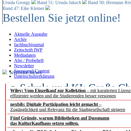
Ursula Georgy
Band 51: Ursula Jaksch
Band 50:
Hermann Rös
Band 47: Eike Kleiner
Bestellen Sie jetzt online!
Aktuelle Ausgabe
Archiv
fachbuchjournal
Zeitschrift IWP
Mediadaten
Abo / Probeheft
Newsletter
Sponsored Content
WEITERE NEWS
Datenschutzerklärung
Schule und KI: Große Ch
Wiley: Vom Einzelkauf zur Kollektion
– mit kuratierten Lizen
effizienter werden und die Studierenden besser versorgen
Voraussetzungen
nexbib: Digitale Partizipation leicht gemacht
–
Zugänglichkeit und Relevanz für die Stadtgesellschaft steigern
Erfolgreiches erstes Hal
Fünf Gründe, warum Bibliotheken auf Dussmann
Segment Research – Ausb
das KulturKaufhaus setzen sollten.