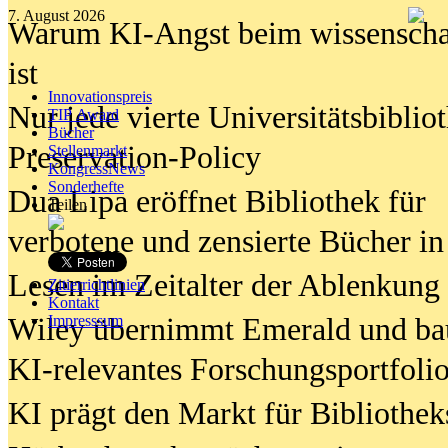
7. August 2026
Warum KI-Angst beim wissenschaft
ist
Innovationspreis
Nur jede vierte Universitätsbibliot
TIP Award
Bücher
Preservation-Policy
Stellenmarkt
KongressNews
Sonderhefte
Dua Lipa eröffnet Bibliothek für
Teilen
verbotene und zensierte Bücher in
Lesen im Zeitalter der Ablenkung
Zitierrichtlinien
Kontakt
Wiley übernimmt Emerald und ba
Impresssum
KI-relevantes Forschungsportfolio
KI prägt den Markt für Bibliothe