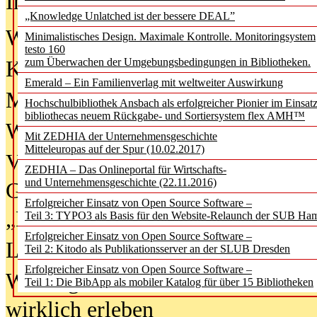
In der Ausgabe
06/2026
(August 20
„Knowledge Unlatched ist der bessere DEAL”
Was Hochschul­bibliotheken von i
Minimalistisches Design. Maximale Kontrolle. Monitoringsystem
testo 160
zum Überwachen der Umgebungsbedingungen in Bibliotheken.
Kinder in der digitalen Welt
Emerald – Ein Familienverlag mit weltweiter Auswirkung
Metadaten als Infrastruktur
Hochschulbibliothek Ansbach als erfolgreicher Pionier im Einsat
bibliothecas neuem Rückgabe- und Sortiersystem flex AMH™
Wenn Bots katalogisieren
Mit ZEDHIA der Unternehmensgeschichte
Mitteleuropas auf der Spur (10.02.2017)
Von Abschlusskleidern bis
ZEDHIA – Das Onlineportal für Wirtschafts-
und Unternehmensgeschichte (22.11.2016)
Geisterjagd-Ausrüstung in der
Erfolgreicher Einsatz von Open Source Software –
„Library of Things“ unterwegs
Teil 3: TYPO3 als Basis für den Website-Relaunch der SUB Ha
Erfolgreicher Einsatz von Open Source Software –
Lesen als Infrastrukturaufgabe
Teil 2: Kitodo als Publikationsserver an der SLUB Dresden
Erfolgreicher Einsatz von Open Source Software –
Wie Jugendliche Social Media
Teil 1: Die BibApp als mobiler Katalog für über 15 Bibliotheken
wirklich erleben