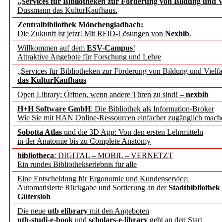
„Services für Bibliotheken zur Förderung von Bildung und Vi
angepasst
Dussmann das KulturKaufhaus.
Zentralbibliothek Mönchengladbach:
Wissenschaftskommunikati
Die Zukunft ist jetzt! Mit RFID-Lösungen von
Nexbib
.
Willkommen auf dem
ESV-Campus
!
konstruktiv!
Attraktive Angebote für Forschung und Lehre
„Services für Bibliotheken zur Förderung von Bildung und Vielfa
Mohr Siebeck übernimmt
das KulturKaufhaus
Open Library: Öffnen, wenn andere Türen zu sind! –
nexbib
und die Zeitschrift für 
H+H Software GmbH
: Die Bibliothek als Information-Broker
Wie Sie mit HAN Online-Ressourcen einfacher zugänglich mach
Francke Attempto
Sobotta Atlas
und die 3D App: Von den ersten Lehrmitteln
in der Anatomie bis zu Complete Anatomy
EBSCO Information Servic
bibliotheca
: DIGITAL – MOBIL – VERNETZT
Recherchefunktionen in
Ein rundes Bibliothekserlebnis für alle
Eine Entscheidung für Ergonomie und Kundenservice:
Automatisierte Rückgabe und Sortierung an der
Stadtbibliothek
Sorbisches Institut neu 
Gütersloh
Geschichte und kulturell
Die neue
utb elibrary
mit den Angeboten
utb-studi-e-book
und
scholars-e-library
geht an den Start