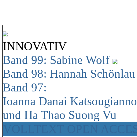
INNOVATIV
Band 99: Sabine Wolf
Band 98: Hannah Schönla
Band 97:
Ioanna Danai Katsougiann
und Ha Thao Suong Vu
VOLLTEXT OPEN ACCE