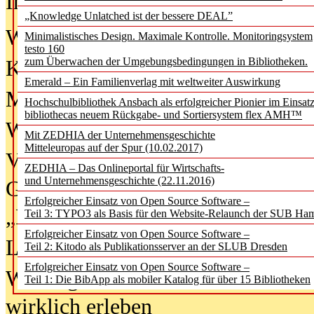
In der Ausgabe
06/2026
(August 20
„Knowledge Unlatched ist der bessere DEAL”
Was Hochschul­bibliotheken von i
Minimalistisches Design. Maximale Kontrolle. Monitoringsystem
testo 160
zum Überwachen der Umgebungsbedingungen in Bibliotheken.
Kinder in der digitalen Welt
Emerald – Ein Familienverlag mit weltweiter Auswirkung
Metadaten als Infrastruktur
Hochschulbibliothek Ansbach als erfolgreicher Pionier im Einsat
bibliothecas neuem Rückgabe- und Sortiersystem flex AMH™
Wenn Bots katalogisieren
Mit ZEDHIA der Unternehmensgeschichte
Mitteleuropas auf der Spur (10.02.2017)
Von Abschlusskleidern bis
ZEDHIA – Das Onlineportal für Wirtschafts-
und Unternehmensgeschichte (22.11.2016)
Geisterjagd-Ausrüstung in der
Erfolgreicher Einsatz von Open Source Software –
„Library of Things“ unterwegs
Teil 3: TYPO3 als Basis für den Website-Relaunch der SUB Ha
Erfolgreicher Einsatz von Open Source Software –
Lesen als Infrastrukturaufgabe
Teil 2: Kitodo als Publikationsserver an der SLUB Dresden
Erfolgreicher Einsatz von Open Source Software –
Wie Jugendliche Social Media
Teil 1: Die BibApp als mobiler Katalog für über 15 Bibliotheken
wirklich erleben