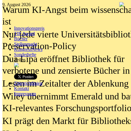
9. August 2026
Warum KI-Angst beim wissenschaft
ist
Innovationspreis
Nur jede vierte Universitätsbibliot
TIP Award
Bücher
Preservation-Policy
Stellenmarkt
KongressNews
Sonderhefte
Dua Lipa eröffnet Bibliothek für
Teilen
verbotene und zensierte Bücher in
Lesen im Zeitalter der Ablenkung
Zitierrichtlinien
Kontakt
Wiley übernimmt Emerald und ba
Impresssum
KI-relevantes Forschungsportfolio
KI prägt den Markt für Bibliothe