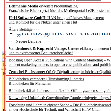
Lehmanns Media
erweitert Produktkatalog:
Künstliche Intelligenz a
Französische Bücher jetzt über das Medienportal Le2B bestellen!
besser zu verstehen
H+H Software GmbH
: HAN bringt effektives Management
und Komfort für die Nutzer unter einen Hut
„Leitbegriffe der Gesund
Ältere Beiträge »»»
des BIÖG erscheinen Ope
««« Neuere Beiträge
Vandenhoeck & Ruprecht
Verlage: Unsere eLibrary in neuem 
und mit verbesserter Benutzeroberfläche!
Aktuelles aus
Boosting Open Access Publications with Content Marketing – 
L
content marketing matters to open access publications and publish
ibrary
Zeutschel Buchscanner OS Q: Digitalisierung in höchster Qualitä
Essentials
Bibliotheken verändern | Transforming Libraries
Bibliotheken für Menschen
Bibliothek 4.0 als Lebensraum: flexible Öffnungszeiten sind gefra
Knowledge Unlatched: Crowdfunding-Runde erfolgreich abgesc
Forschung und Lehre in eigener Sache – Die Bibliothekwissensc
an der Hochschule für Technik und Wirtschaft HTW Chur