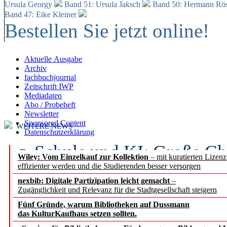
Ursula Georgy
Band 51: Ursula Jaksch
Band 50:
Hermann Rös
Band 47: Eike Kleiner
Bestellen Sie jetzt online!
Aktuelle Ausgabe
Archiv
fachbuchjournal
Zeitschrift IWP
Mediadaten
Abo / Probeheft
Newsletter
Sponsored Content
WEITERE NEWS
Datenschutzerklärung
Schule und KI: Große Ch
Wiley: Vom Einzelkauf zur Kollektion
– mit kuratierten Lizen
effizienter werden und die Studierenden besser versorgen
Voraussetzungen
nexbib: Digitale Partizipation leicht gemacht
–
Zugänglichkeit und Relevanz für die Stadtgesellschaft steigern
Erfolgreiches erstes Hal
Fünf Gründe, warum Bibliotheken auf Dussmann
Segment Research – Ausb
das KulturKaufhaus setzen sollten.