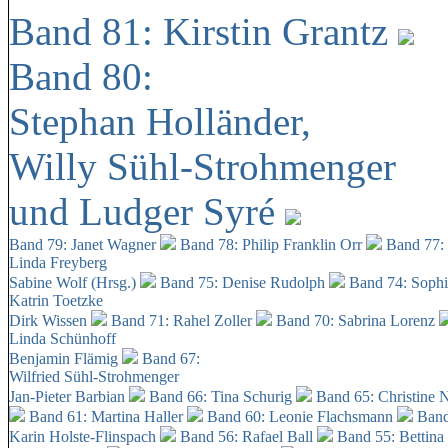
Band 81: Kirstin Grantz
Band 80:
Stephan Holländer,
Willy Sühl-Strohmenger
und Ludger Syré
Band 79: Janet Wagner
Band 78: Philip Franklin Orr
Band 77:
Linda Freyberg
Sabine Wolf (Hrsg.)
Band 75: Denise Rudolph
Band 74: Soph
Katrin Toetzke
Dirk Wissen
Band 71: Rahel Zoller
Band 70: Sabrina Lorenz
Linda Schünhoff
Benjamin Flämig
Band 67:
Wilfried Sühl-Strohmenger
Jan-Pieter Barbian
Band 66: Tina Schurig
Band 65: Christine 
Band 61: Martina Haller
Band 60:
Leonie Flachsmann
Band
Karin Holste-Flinspach
Band 56: Rafael Ball
Band 55: Bettina