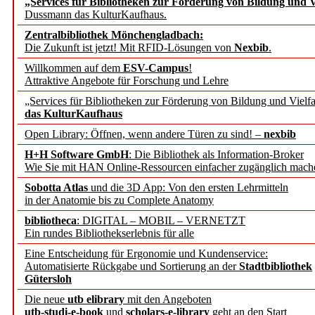
„Services für Bibliotheken zur Förderung von Bildung und Vi
angepasst
Dussmann das KulturKaufhaus.
Zentralbibliothek Mönchengladbach:
Wissenschaftskommunikati
Die Zukunft ist jetzt! Mit RFID-Lösungen von
Nexbib
.
Willkommen auf dem
ESV-Campus
!
konstruktiv!
Attraktive Angebote für Forschung und Lehre
„Services für Bibliotheken zur Förderung von Bildung und Vielfa
Mohr Siebeck übernimmt
das KulturKaufhaus
Open Library: Öffnen, wenn andere Türen zu sind! –
nexbib
und die Zeitschrift für 
H+H Software GmbH
: Die Bibliothek als Information-Broker
Wie Sie mit HAN Online-Ressourcen einfacher zugänglich mach
Francke Attempto
Sobotta Atlas
und die 3D App: Von den ersten Lehrmitteln
in der Anatomie bis zu Complete Anatomy
EBSCO Information Servic
bibliotheca
: DIGITAL – MOBIL – VERNETZT
Recherchefunktionen in
Ein rundes Bibliothekserlebnis für alle
Eine Entscheidung für Ergonomie und Kundenservice:
Automatisierte Rückgabe und Sortierung an der
Stadtbibliothek
Sorbisches Institut neu 
Gütersloh
Geschichte und kulturell
Die neue
utb elibrary
mit den Angeboten
utb-studi-e-book
und
scholars-e-library
geht an den Start