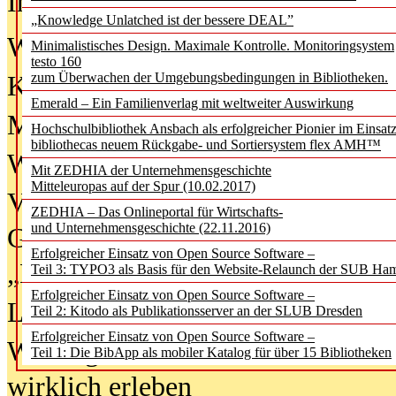
In der Ausgabe
06/2026
(August 20
„Knowledge Unlatched ist der bessere DEAL”
Was Hochschul­bibliotheken von i
Minimalistisches Design. Maximale Kontrolle. Monitoringsystem
testo 160
zum Überwachen der Umgebungsbedingungen in Bibliotheken.
Kinder in der digitalen Welt
Emerald – Ein Familienverlag mit weltweiter Auswirkung
Metadaten als Infrastruktur
Hochschulbibliothek Ansbach als erfolgreicher Pionier im Einsat
bibliothecas neuem Rückgabe- und Sortiersystem flex AMH™
Wenn Bots katalogisieren
Mit ZEDHIA der Unternehmensgeschichte
Mitteleuropas auf der Spur (10.02.2017)
Von Abschlusskleidern bis
ZEDHIA – Das Onlineportal für Wirtschafts-
und Unternehmensgeschichte (22.11.2016)
Geisterjagd-Ausrüstung in der
Erfolgreicher Einsatz von Open Source Software –
„Library of Things“ unterwegs
Teil 3: TYPO3 als Basis für den Website-Relaunch der SUB Ha
Erfolgreicher Einsatz von Open Source Software –
Lesen als Infrastrukturaufgabe
Teil 2: Kitodo als Publikationsserver an der SLUB Dresden
Erfolgreicher Einsatz von Open Source Software –
Wie Jugendliche Social Media
Teil 1: Die BibApp als mobiler Katalog für über 15 Bibliotheken
wirklich erleben