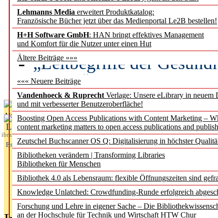
Lehmanns Media
erweitert Produktkatalog:
Künstliche Intelligenz a
Französische Bücher jetzt über das Medienportal Le2B bestellen!
besser zu verstehen
H+H Software GmbH
: HAN bringt effektives Management
und Komfort für die Nutzer unter einen Hut
„Leitbegriffe der Gesund
Ältere Beiträge »»»
des BIÖG erscheinen Ope
««« Neuere Beiträge
Vandenhoeck & Ruprecht
Verlage: Unsere eLibrary in neuem 
und mit verbesserter Benutzeroberfläche!
Aktuelles aus
Boosting Open Access Publications with Content Marketing – 
L
content marketing matters to open access publications and publish
ibrary
Zeutschel Buchscanner OS Q: Digitalisierung in höchster Qualitä
Essentials
Bibliotheken verändern | Transforming Libraries
Bibliotheken für Menschen
Bibliothek 4.0 als Lebensraum: flexible Öffnungszeiten sind gefra
Knowledge Unlatched: Crowdfunding-Runde erfolgreich abgesc
Forschung und Lehre in eigener Sache – Die Bibliothekwissensc
an der Hochschule für Technik und Wirtschaft HTW Chur