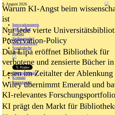
9. August 2026
Warum KI-Angst beim wissenschaft
ist
Innovationspreis
Nur jede vierte Universitätsbibliot
TIP Award
Bücher
Preservation-Policy
Stellenmarkt
KongressNews
Sonderhefte
Dua Lipa eröffnet Bibliothek für
Teilen
verbotene und zensierte Bücher in
Lesen im Zeitalter der Ablenkung
Zitierrichtlinien
Kontakt
Wiley übernimmt Emerald und ba
Impresssum
KI-relevantes Forschungsportfolio
KI prägt den Markt für Bibliothe