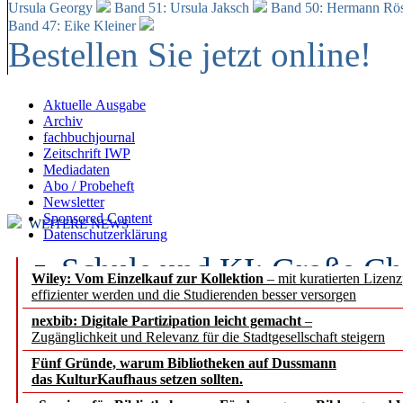
Ursula Georgy
Band 51: Ursula Jaksch
Band 50:
Hermann Rös
Band 47: Eike Kleiner
Bestellen Sie jetzt online!
Aktuelle Ausgabe
Archiv
fachbuchjournal
Zeitschrift IWP
Mediadaten
Abo / Probeheft
Newsletter
Sponsored Content
WEITERE NEWS
Datenschutzerklärung
Schule und KI: Große Ch
Wiley: Vom Einzelkauf zur Kollektion
– mit kuratierten Lizen
effizienter werden und die Studierenden besser versorgen
Voraussetzungen
nexbib: Digitale Partizipation leicht gemacht
–
Zugänglichkeit und Relevanz für die Stadtgesellschaft steigern
Erfolgreiches erstes Hal
Fünf Gründe, warum Bibliotheken auf Dussmann
Segment Research – Ausb
das KulturKaufhaus setzen sollten.