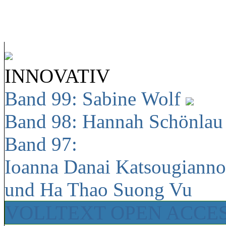
INNOVATIV
Band 99: Sabine Wolf
Band 98: Hannah Schönla
Band 97:
Ioanna Danai Katsougiann
und Ha Thao Suong Vu
VOLLTEXT OPEN ACCE