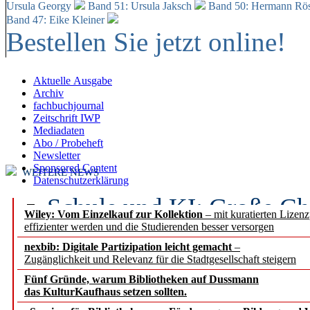
Ursula Georgy
Band 51: Ursula Jaksch
Band 50:
Hermann Rös
Band 47: Eike Kleiner
Bestellen Sie jetzt online!
Aktuelle Ausgabe
Archiv
fachbuchjournal
Zeitschrift IWP
Mediadaten
Abo / Probeheft
Newsletter
Sponsored Content
WEITERE NEWS
Datenschutzerklärung
Schule und KI: Große Ch
Wiley: Vom Einzelkauf zur Kollektion
– mit kuratierten Lizen
effizienter werden und die Studierenden besser versorgen
Voraussetzungen
nexbib: Digitale Partizipation leicht gemacht
–
Zugänglichkeit und Relevanz für die Stadtgesellschaft steigern
Erfolgreiches erstes Hal
Fünf Gründe, warum Bibliotheken auf Dussmann
Segment Research – Ausb
das KulturKaufhaus setzen sollten.