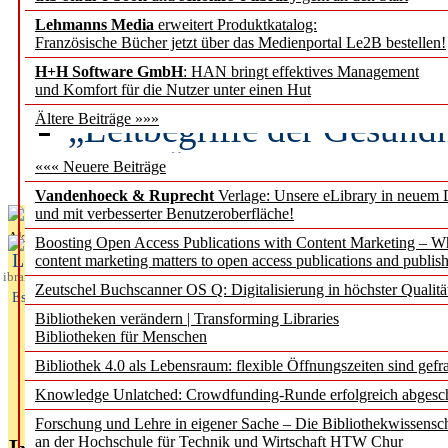
Lehmanns Media
erweitert Produktkatalog:
Künstliche Intelligenz a
Französische Bücher jetzt über das Medienportal Le2B bestellen!
besser zu verstehen
H+H Software GmbH
: HAN bringt effektives Management
und Komfort für die Nutzer unter einen Hut
„Leitbegriffe der Gesund
Ältere Beiträge »»»
des BIÖG erscheinen Ope
««« Neuere Beiträge
Vandenhoeck & Ruprecht
Verlage: Unsere eLibrary in neuem 
und mit verbesserter Benutzeroberfläche!
Aktuelles aus
Boosting Open Access Publications with Content Marketing – 
L
content marketing matters to open access publications and publish
ibrary
Zeutschel Buchscanner OS Q: Digitalisierung in höchster Qualitä
Essentials
Bibliotheken verändern | Transforming Libraries
Bibliotheken für Menschen
Bibliothek 4.0 als Lebensraum: flexible Öffnungszeiten sind gefra
Knowledge Unlatched: Crowdfunding-Runde erfolgreich abgesc
Forschung und Lehre in eigener Sache – Die Bibliothekwissensc
an der Hochschule für Technik und Wirtschaft HTW Chur