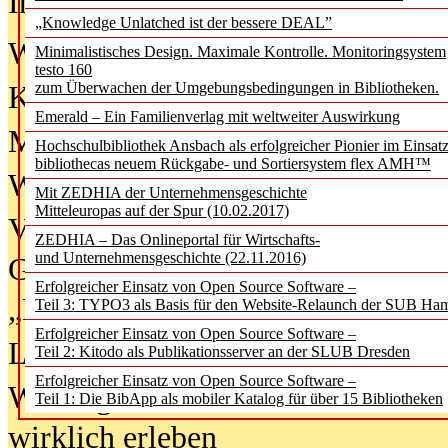
In der Ausgabe
06/2026
(August 20
„Knowledge Unlatched ist der bessere DEAL”
Was Hochschul­bibliotheken von i
Minimalistisches Design. Maximale Kontrolle. Monitoringsystem
testo 160
zum Überwachen der Umgebungsbedingungen in Bibliotheken.
Kinder in der digitalen Welt
Emerald – Ein Familienverlag mit weltweiter Auswirkung
Metadaten als Infrastruktur
Hochschulbibliothek Ansbach als erfolgreicher Pionier im Einsat
bibliothecas neuem Rückgabe- und Sortiersystem flex AMH™
Wenn Bots katalogisieren
Mit ZEDHIA der Unternehmensgeschichte
Mitteleuropas auf der Spur (10.02.2017)
Von Abschlusskleidern bis
ZEDHIA – Das Onlineportal für Wirtschafts-
und Unternehmensgeschichte (22.11.2016)
Geisterjagd-Ausrüstung in der
Erfolgreicher Einsatz von Open Source Software –
„Library of Things“ unterwegs
Teil 3: TYPO3 als Basis für den Website-Relaunch der SUB Ha
Erfolgreicher Einsatz von Open Source Software –
Lesen als Infrastrukturaufgabe
Teil 2: Kitodo als Publikationsserver an der SLUB Dresden
Erfolgreicher Einsatz von Open Source Software –
Wie Jugendliche Social Media
Teil 1: Die BibApp als mobiler Katalog für über 15 Bibliotheken
wirklich erleben