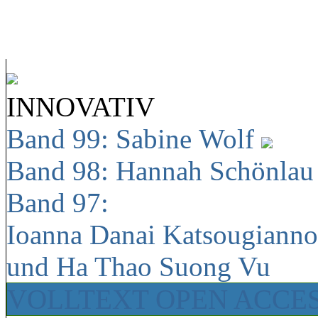
INNOVATIV
Band 99: Sabine Wolf
Band 98: Hannah Schönla
Band 97:
Ioanna Danai Katsougiann
und Ha Thao Suong Vu
VOLLTEXT OPEN ACCE