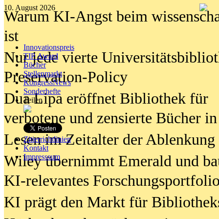
10. August 2026
Warum KI-Angst beim wissenschaft
ist
Innovationspreis
Nur jede vierte Universitätsbibliot
TIP Award
Bücher
Preservation-Policy
Stellenmarkt
KongressNews
Sonderhefte
Dua Lipa eröffnet Bibliothek für
Teilen
verbotene und zensierte Bücher in
Lesen im Zeitalter der Ablenkung
Zitierrichtlinien
Kontakt
Wiley übernimmt Emerald und ba
Impresssum
KI-relevantes Forschungsportfolio
KI prägt den Markt für Bibliothe