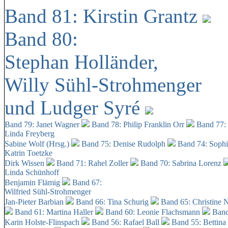
Band 81: Kirstin Grantz
Band 80:
Stephan Holländer,
Willy Sühl-Strohmenger
und Ludger Syré
Band 79: Janet Wagner
Band 78: Philip Franklin Orr
Band 77:
Linda Freyberg
Sabine Wolf (Hrsg.)
Band 75: Denise Rudolph
Band 74: Soph
Katrin Toetzke
Dirk Wissen
Band 71: Rahel Zoller
Band 70: Sabrina Lorenz
Linda Schünhoff
Benjamin Flämig
Band 67:
Wilfried Sühl-Strohmenger
Jan-Pieter Barbian
Band 66: Tina Schurig
Band 65: Christine 
Band 61: Martina Haller
Band 60:
Leonie Flachsmann
Band
Karin Holste-Flinspach
Band 56: Rafael Ball
Band 55: Bettina