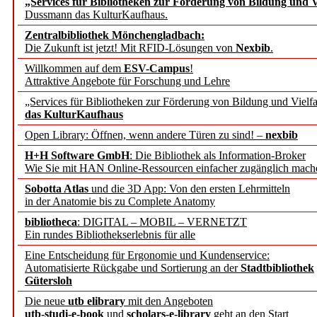
„Services für Bibliotheken zur Förderung von Bildung und Vi
angepasst
Dussmann das KulturKaufhaus.
Zentralbibliothek Mönchengladbach:
Wissenschaftskommunikati
Die Zukunft ist jetzt! Mit RFID-Lösungen von
Nexbib
.
Willkommen auf dem
ESV-Campus
!
konstruktiv!
Attraktive Angebote für Forschung und Lehre
„Services für Bibliotheken zur Förderung von Bildung und Vielfa
Mohr Siebeck übernimmt
das KulturKaufhaus
Open Library: Öffnen, wenn andere Türen zu sind! –
nexbib
und die Zeitschrift für 
H+H Software GmbH
: Die Bibliothek als Information-Broker
Wie Sie mit HAN Online-Ressourcen einfacher zugänglich mach
Francke Attempto
Sobotta Atlas
und die 3D App: Von den ersten Lehrmitteln
in der Anatomie bis zu Complete Anatomy
EBSCO Information Servic
bibliotheca
: DIGITAL – MOBIL – VERNETZT
Recherchefunktionen in
Ein rundes Bibliothekserlebnis für alle
Eine Entscheidung für Ergonomie und Kundenservice:
Automatisierte Rückgabe und Sortierung an der
Stadtbibliothek
Sorbisches Institut neu 
Gütersloh
Geschichte und kulturell
Die neue
utb elibrary
mit den Angeboten
utb-studi-e-book
und
scholars-e-library
geht an den Start