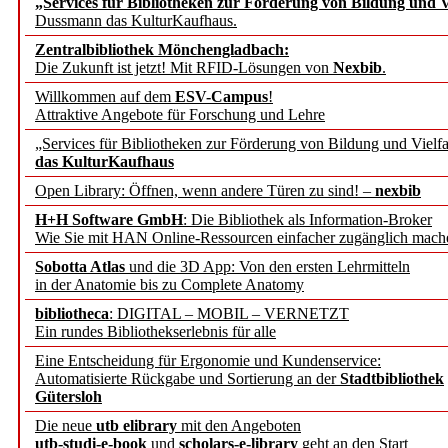
„Services für Bibliotheken zur Förderung von Bildung und Vi
Dussmann das KulturKaufhaus.
Künstliche Intelligenz a
Zentralbibliothek Mönchengladbach:
besser zu verstehen
Die Zukunft ist jetzt! Mit RFID-Lösungen von
Nexbib
.
Willkommen auf dem
ESV-Campus
!
Attraktive Angebote für Forschung und Lehre
„Leitbegriffe der Gesund
„Services für Bibliotheken zur Förderung von Bildung und Vielfa
des BIÖG erscheinen Ope
das KulturKaufhaus
Open Library: Öffnen, wenn andere Türen zu sind! –
nexbib
Forschungsdateninfrastru
H+H Software GmbH
: Die Bibliothek als Information-Broker
Wie Sie mit HAN Online-Ressourcen einfacher zugänglich mach
jedem Experiment
Sobotta Atlas
und die 3D App: Von den ersten Lehrmitteln
in der Anatomie bis zu Complete Anatomy
DFG setzt Förderung des
bibliotheca
: DIGITAL – MOBIL – VERNETZT
Ein rundes Bibliothekserlebnis für alle
FAIRmat fort
Eine Entscheidung für Ergonomie und Kundenservice:
Automatisierte Rückgabe und Sortierung an der
Stadtbibliothek
Bayerns digitale Schatzk
Gütersloh
Die neue
utb elibrary
mit den Angeboten
Schulwandbilder aus Wür
utb-studi-e-book
und
scholars-e-library
geht an den Start