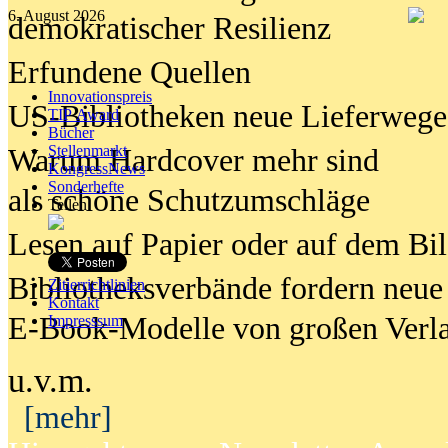
6. August 2026
demokratischer Resilienz
Erfundene Quellen
Innovationspreis
US-Bibliotheken neue Lieferwege
TIP Award
Bücher
Stellenmarkt
Warum Hardcover mehr sind
KongressNews
Sonderhefte
als schöne Schutzumschläge
Teilen
Lesen auf Papier oder auf dem Bi
Bibliotheksverbände fordern neue
Zitierrichtlinien
Kontakt
E-Book-Modelle von großen Verl
Impresssum
u.v.m.
[mehr]