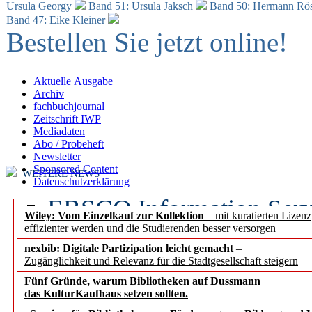
Ursula Georgy
Band 51: Ursula Jaksch
Band 50:
Hermann Rös
Band 47: Eike Kleiner
Bestellen Sie jetzt online!
Aktuelle Ausgabe
Archiv
fachbuchjournal
Zeitschrift IWP
Mediadaten
Abo / Probeheft
Newsletter
Sponsored Content
WEITERE NEWS
Datenschutzerklärung
EBSCO Information Servic
Wiley: Vom Einzelkauf zur Kollektion
– mit kuratierten Lizen
effizienter werden und die Studierenden besser versorgen
Recherchefunktionen in
nexbib: Digitale Partizipation leicht gemacht
–
Zugänglichkeit und Relevanz für die Stadtgesellschaft steigern
Sorbisches Institut neu 
Fünf Gründe, warum Bibliotheken auf Dussmann
Geschichte und kulturell
das KulturKaufhaus setzen sollten.