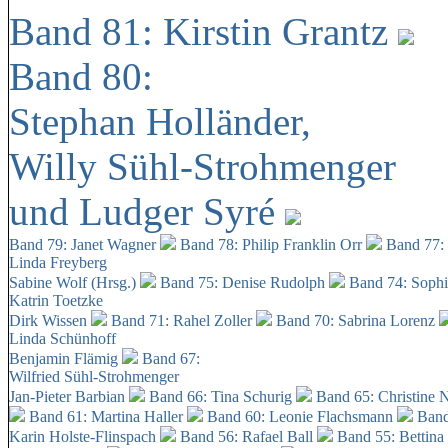
Band 81: Kirstin Grantz
Band 80:
Stephan Holländer,
Willy Sühl-Strohmenger
und Ludger Syré
Band 79: Janet Wagner
Band 78: Philip Franklin Orr
Band 77:
Linda Freyberg
Sabine Wolf (Hrsg.)
Band 75: Denise Rudolph
Band 74: Soph
Katrin Toetzke
Dirk Wissen
Band 71: Rahel Zoller
Band 70: Sabrina Lorenz
Linda Schünhoff
Benjamin Flämig
Band 67:
Wilfried Sühl-Strohmenger
Jan-Pieter Barbian
Band 66: Tina Schurig
Band 65: Christine 
Band 61: Martina Haller
Band 60:
Leonie Flachsmann
Band
Karin Holste-Flinspach
Band 56: Rafael Ball
Band 55: Bettina