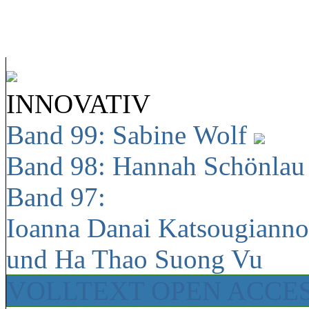
INNOVATIV
Band 99: Sabine Wolf
Band 98: Hannah Schönla
Band 97:
Ioanna Danai Katsougiann
und Ha Thao Suong Vu
VOLLTEXT OPEN ACCE