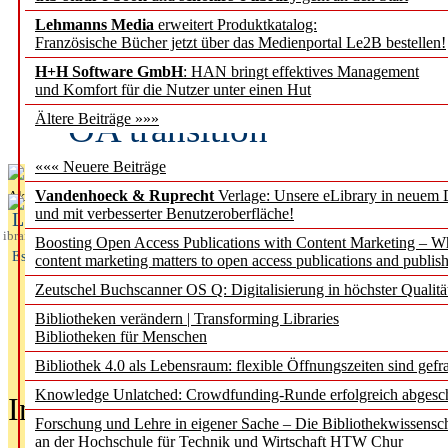
Lehmanns Media
erweitert Produktkatalog:
Fifth Open Access Repor
Französische Bücher jetzt über das Medienportal Le2B bestellen!
H+H Software GmbH
: HAN bringt effektives Management
transformative agreements
und Komfort für die Nutzer unter einen Hut
OA transition
Ältere Beiträge »»»
««« Neuere Beiträge
Vandenhoeck & Ruprecht
Verlage: Unsere eLibrary in neuem 
Aktuelles aus
und mit verbesserter Benutzeroberfläche!
L
ibrary
Boosting Open Access Publications with Content Marketing – 
Essentials
content marketing matters to open access publications and publish
Zeutschel Buchscanner OS Q: Digitalisierung in höchster Qualitä
Bibliotheken verändern | Transforming Libraries
Bibliotheken für Menschen
Bibliothek 4.0 als Lebensraum: flexible Öffnungszeiten sind gefra
Knowledge Unlatched: Crowdfunding-Runde erfolgreich abgesc
In der Ausgabe
05/2026
(Juni/Juli
Forschung und Lehre in eigener Sache – Die Bibliothekwissensc
an der Hochschule für Technik und Wirtschaft HTW Chur