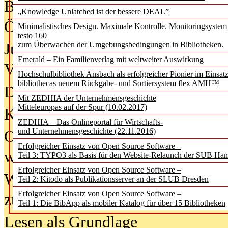
Bürgerforum fordert mehr Medienb
„Knowledge Unlatched ist der bessere DEAL”
Öffentlichkeit
Minimalistisches Design. Maximale Kontrolle. Monitoringsystem
testo 160
Jugendliche wollen besseren Schut
zum Überwachen der Umgebungsbedingungen in Bibliotheken.
Emerald – Ein Familienverlag mit weltweiter Auswirkung
Verbote
Hochschulbibliothek Ansbach als erfolgreicher Pionier im Einsat
bibliothecas neuem Rückgabe- und Sortiersystem flex AMH™
Digitale Langzeit­archi­vierung br
Mit ZEDHIA der Unternehmensgeschichte
Mitteleuropas auf der Spur (10.02.2017)
KI-Chatbots werden Teil der wiss
ZEDHIA – Das Onlineportal für Wirtschafts-
und Unternehmensgeschichte (22.11.2016)
Offene Infrastrukturen für
Erfolgreicher Einsatz von Open Source Software –
wissenschaftliche Informationssy
Teil 3: TYPO3 als Basis für den Website-Relaunch der SUB Ha
Erfolgreicher Einsatz von Open Source Software –
Warum die Debatte über KI-Texte
Teil 2: Kitodo als Publikationsserver an der SLUB Dresden
Erfolgreicher Einsatz von Open Source Software –
zu kurz greift
Teil 1: Die BibApp als mobiler Katalog für über 15 Bibliotheken
Lesen als Grundlage