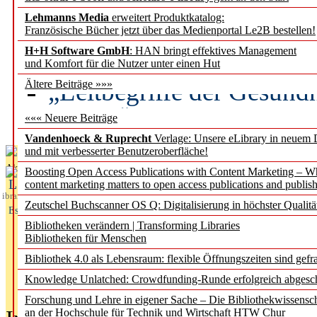
Lehmanns Media
erweitert Produktkatalog:
Künstliche Intelligenz a
Französische Bücher jetzt über das Medienportal Le2B bestellen!
besser zu verstehen
H+H Software GmbH
: HAN bringt effektives Management
und Komfort für die Nutzer unter einen Hut
„Leitbegriffe der Gesund
Ältere Beiträge »»»
des BIÖG erscheinen Ope
««« Neuere Beiträge
Vandenhoeck & Ruprecht
Verlage: Unsere eLibrary in neuem 
und mit verbesserter Benutzeroberfläche!
Aktuelles aus
Boosting Open Access Publications with Content Marketing – 
L
content marketing matters to open access publications and publish
ibrary
Zeutschel Buchscanner OS Q: Digitalisierung in höchster Qualitä
Essentials
Bibliotheken verändern | Transforming Libraries
Bibliotheken für Menschen
Bibliothek 4.0 als Lebensraum: flexible Öffnungszeiten sind gefra
Knowledge Unlatched: Crowdfunding-Runde erfolgreich abgesc
Forschung und Lehre in eigener Sache – Die Bibliothekwissensc
an der Hochschule für Technik und Wirtschaft HTW Chur