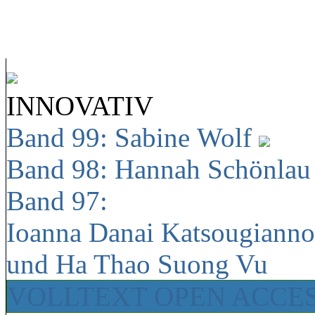
INNOVATIV
Band 99: Sabine Wolf
Band 98: Hannah Schönla
Band 97:
Ioanna Danai Katsougiann
und Ha Thao Suong Vu
VOLLTEXT OPEN ACCE