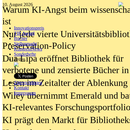
10. August 2026
Warum KI-Angst beim wissenschaft
ist
Innovationspreis
Nur jede vierte Universitätsbibliot
TIP Award
Bücher
Preservation-Policy
Stellenmarkt
KongressNews
Sonderhefte
Dua Lipa eröffnet Bibliothek für
Teilen
verbotene und zensierte Bücher in
Lesen im Zeitalter der Ablenkung
Zitierrichtlinien
Kontakt
Wiley übernimmt Emerald und ba
Impresssum
KI-relevantes Forschungsportfolio
KI prägt den Markt für Bibliothe