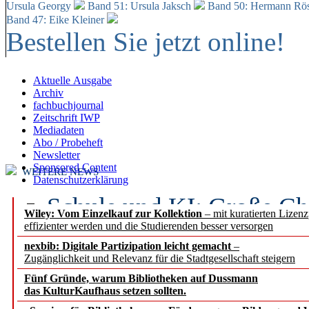
Ursula Georgy
Band 51: Ursula Jaksch
Band 50:
Hermann Rös
Band 47: Eike Kleiner
Bestellen Sie jetzt online!
Aktuelle Ausgabe
Archiv
fachbuchjournal
Zeitschrift IWP
Mediadaten
Abo / Probeheft
Newsletter
Sponsored Content
WEITERE NEWS
Datenschutzerklärung
Schule und KI: Große Ch
Wiley: Vom Einzelkauf zur Kollektion
– mit kuratierten Lizen
effizienter werden und die Studierenden besser versorgen
Voraussetzungen
nexbib: Digitale Partizipation leicht gemacht
–
Zugänglichkeit und Relevanz für die Stadtgesellschaft steigern
Erfolgreiches erstes Hal
Fünf Gründe, warum Bibliotheken auf Dussmann
Segment Research – Ausb
das KulturKaufhaus setzen sollten.