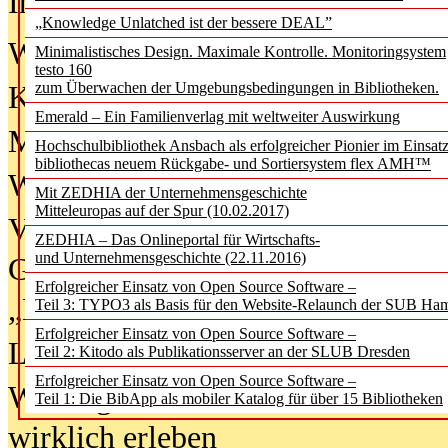
In der Ausgabe
06/2026
(August 20
„Knowledge Unlatched ist der bessere DEAL”
Was Hochschul­bibliotheken von i
Minimalistisches Design. Maximale Kontrolle. Monitoringsystem
testo 160
zum Überwachen der Umgebungsbedingungen in Bibliotheken.
Kinder in der digitalen Welt
Emerald – Ein Familienverlag mit weltweiter Auswirkung
Metadaten als Infrastruktur
Hochschulbibliothek Ansbach als erfolgreicher Pionier im Einsat
bibliothecas neuem Rückgabe- und Sortiersystem flex AMH™
Wenn Bots katalogisieren
Mit ZEDHIA der Unternehmensgeschichte
Mitteleuropas auf der Spur (10.02.2017)
Von Abschlusskleidern bis
ZEDHIA – Das Onlineportal für Wirtschafts-
und Unternehmensgeschichte (22.11.2016)
Geisterjagd-Ausrüstung in der
Erfolgreicher Einsatz von Open Source Software –
„Library of Things“ unterwegs
Teil 3: TYPO3 als Basis für den Website-Relaunch der SUB Ha
Erfolgreicher Einsatz von Open Source Software –
Lesen als Infrastrukturaufgabe
Teil 2: Kitodo als Publikationsserver an der SLUB Dresden
Erfolgreicher Einsatz von Open Source Software –
Wie Jugendliche Social Media
Teil 1: Die BibApp als mobiler Katalog für über 15 Bibliotheken
wirklich erleben