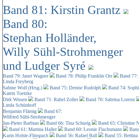
Band 81: Kirstin Grantz
Band 80:
Stephan Holländer,
Willy Sühl-Strohmenger
und Ludger Syré
Band 79: Janet Wagner
Band 78: Philip Franklin Orr
Band 77:
Linda Freyberg
Sabine Wolf (Hrsg.)
Band 75: Denise Rudolph
Band 74: Soph
Katrin Toetzke
Dirk Wissen
Band 71: Rahel Zoller
Band 70: Sabrina Lorenz
Linda Schünhoff
Benjamin Flämig
Band 67:
Wilfried Sühl-Strohmenger
Jan-Pieter Barbian
Band 66: Tina Schurig
Band 65: Christine 
Band 61: Martina Haller
Band 60:
Leonie Flachsmann
Band
Karin Holste-Flinspach
Band 56: Rafael Ball
Band 55: Bettina