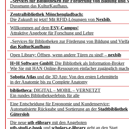
„Services für Bibliotheken zur Förderung von Bildung und Vi
angepasst
Dussmann das KulturKaufhaus.
Zentralbibliothek Mönchengladbach:
Wissenschaftskommunikati
Die Zukunft ist jetzt! Mit RFID-Lösungen von
Nexbib
.
Willkommen auf dem
ESV-Campus
!
konstruktiv!
Attraktive Angebote für Forschung und Lehre
„Services für Bibliotheken zur Förderung von Bildung und Vielfa
Mohr Siebeck übernimmt
das KulturKaufhaus
Open Library: Öffnen, wenn andere Türen zu sind! –
nexbib
und die Zeitschrift für 
H+H Software GmbH
: Die Bibliothek als Information-Broker
Wie Sie mit HAN Online-Ressourcen einfacher zugänglich mach
Francke Attempto
Sobotta Atlas
und die 3D App: Von den ersten Lehrmitteln
in der Anatomie bis zu Complete Anatomy
EBSCO Information Servic
bibliotheca
: DIGITAL – MOBIL – VERNETZT
Recherchefunktionen in
Ein rundes Bibliothekserlebnis für alle
Eine Entscheidung für Ergonomie und Kundenservice:
Automatisierte Rückgabe und Sortierung an der
Stadtbibliothek
Sorbisches Institut neu 
Gütersloh
Geschichte und kulturell
Die neue
utb elibrary
mit den Angeboten
utb-studi-e-book
und
scholars-e-library
geht an den Start