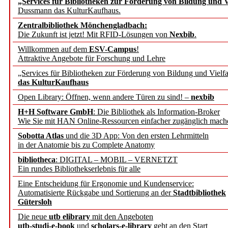
„Services für Bibliotheken zur Förderung von Bildung und Vi
angepasst
Dussmann das KulturKaufhaus.
Zentralbibliothek Mönchengladbach:
Wissenschaftskommunikati
Die Zukunft ist jetzt! Mit RFID-Lösungen von
Nexbib
.
Willkommen auf dem
ESV-Campus
!
konstruktiv!
Attraktive Angebote für Forschung und Lehre
„Services für Bibliotheken zur Förderung von Bildung und Vielfa
Mohr Siebeck übernimmt
das KulturKaufhaus
Open Library: Öffnen, wenn andere Türen zu sind! –
nexbib
und die Zeitschrift für 
H+H Software GmbH
: Die Bibliothek als Information-Broker
Wie Sie mit HAN Online-Ressourcen einfacher zugänglich mach
Francke Attempto
Sobotta Atlas
und die 3D App: Von den ersten Lehrmitteln
in der Anatomie bis zu Complete Anatomy
EBSCO Information Servic
bibliotheca
: DIGITAL – MOBIL – VERNETZT
Recherchefunktionen in
Ein rundes Bibliothekserlebnis für alle
Eine Entscheidung für Ergonomie und Kundenservice:
Automatisierte Rückgabe und Sortierung an der
Stadtbibliothek
Sorbisches Institut neu 
Gütersloh
Geschichte und kulturell
Die neue
utb elibrary
mit den Angeboten
utb-studi-e-book
und
scholars-e-library
geht an den Start