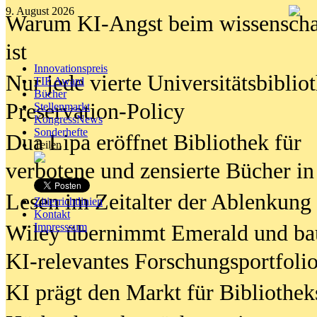
9. August 2026
Warum KI-Angst beim wissenschaft
ist
Innovationspreis
Nur jede vierte Universitätsbibliot
TIP Award
Bücher
Preservation-Policy
Stellenmarkt
KongressNews
Sonderhefte
Dua Lipa eröffnet Bibliothek für
Teilen
verbotene und zensierte Bücher in
Lesen im Zeitalter der Ablenkung
Zitierrichtlinien
Kontakt
Wiley übernimmt Emerald und ba
Impresssum
KI-relevantes Forschungsportfolio
KI prägt den Markt für Bibliothe