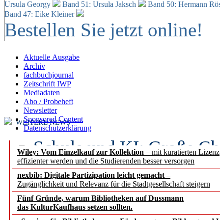
Ursula Georgy
Band 51: Ursula Jaksch
Band 50:
Hermann Rös
Band 47: Eike Kleiner
Bestellen Sie jetzt online!
Aktuelle Ausgabe
Archiv
fachbuchjournal
Zeitschrift IWP
Mediadaten
Abo / Probeheft
Newsletter
Sponsored Content
WEITERE NEWS
Datenschutzerklärung
Schule und KI: Große Ch
Wiley: Vom Einzelkauf zur Kollektion
– mit kuratierten Lizen
effizienter werden und die Studierenden besser versorgen
Voraussetzungen
nexbib: Digitale Partizipation leicht gemacht
–
Zugänglichkeit und Relevanz für die Stadtgesellschaft steigern
Erfolgreiches erstes Hal
Fünf Gründe, warum Bibliotheken auf Dussmann
Segment Research – Ausb
das KulturKaufhaus setzen sollten.