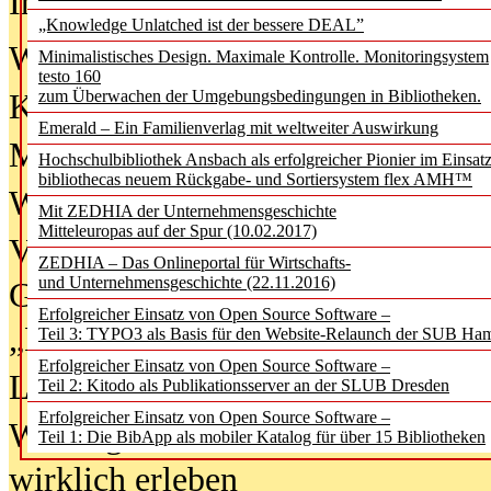
In der Ausgabe
06/2026
(August 20
„Knowledge Unlatched ist der bessere DEAL”
Was Hochschul­bibliotheken von i
Minimalistisches Design. Maximale Kontrolle. Monitoringsystem
testo 160
zum Überwachen der Umgebungsbedingungen in Bibliotheken.
Kinder in der digitalen Welt
Emerald – Ein Familienverlag mit weltweiter Auswirkung
Metadaten als Infrastruktur
Hochschulbibliothek Ansbach als erfolgreicher Pionier im Einsat
bibliothecas neuem Rückgabe- und Sortiersystem flex AMH™
Wenn Bots katalogisieren
Mit ZEDHIA der Unternehmensgeschichte
Mitteleuropas auf der Spur (10.02.2017)
Von Abschlusskleidern bis
ZEDHIA – Das Onlineportal für Wirtschafts-
und Unternehmensgeschichte (22.11.2016)
Geisterjagd-Ausrüstung in der
Erfolgreicher Einsatz von Open Source Software –
„Library of Things“ unterwegs
Teil 3: TYPO3 als Basis für den Website-Relaunch der SUB Ha
Erfolgreicher Einsatz von Open Source Software –
Lesen als Infrastrukturaufgabe
Teil 2: Kitodo als Publikationsserver an der SLUB Dresden
Erfolgreicher Einsatz von Open Source Software –
Wie Jugendliche Social Media
Teil 1: Die BibApp als mobiler Katalog für über 15 Bibliotheken
wirklich erleben