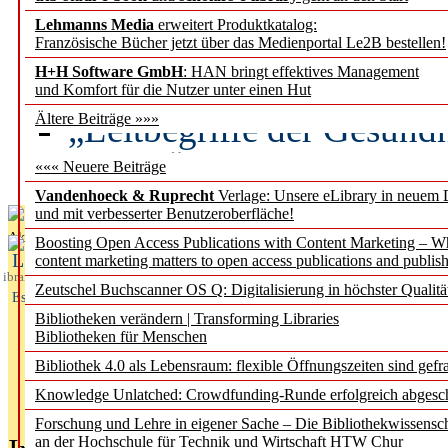
Lehmanns Media
erweitert Produktkatalog:
Künstliche Intelligenz a
Französische Bücher jetzt über das Medienportal Le2B bestellen!
besser zu verstehen
H+H Software GmbH
: HAN bringt effektives Management
und Komfort für die Nutzer unter einen Hut
„Leitbegriffe der Gesund
Ältere Beiträge »»»
des BIÖG erscheinen Ope
««« Neuere Beiträge
Vandenhoeck & Ruprecht
Verlage: Unsere eLibrary in neuem 
und mit verbesserter Benutzeroberfläche!
Aktuelles aus
Boosting Open Access Publications with Content Marketing – 
L
content marketing matters to open access publications and publish
ibrary
Zeutschel Buchscanner OS Q: Digitalisierung in höchster Qualitä
Essentials
Bibliotheken verändern | Transforming Libraries
Bibliotheken für Menschen
Bibliothek 4.0 als Lebensraum: flexible Öffnungszeiten sind gefra
Knowledge Unlatched: Crowdfunding-Runde erfolgreich abgesc
Forschung und Lehre in eigener Sache – Die Bibliothekwissensc
an der Hochschule für Technik und Wirtschaft HTW Chur