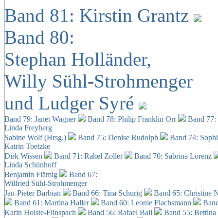
Band 81: Kirstin Grantz
Band 80:
Stephan Holländer,
Willy Sühl-Strohmenger
und Ludger Syré
Band 79: Janet Wagner
Band 78: Philip Franklin Orr
Band 77:
Linda Freyberg
Sabine Wolf (Hrsg.)
Band 75: Denise Rudolph
Band 74: Soph
Katrin Toetzke
Dirk Wissen
Band 71: Rahel Zoller
Band 70: Sabrina Lorenz
Linda Schünhoff
Benjamin Flämig
Band 67:
Wilfried Sühl-Strohmenger
Jan-Pieter Barbian
Band 66: Tina Schurig
Band 65: Christine 
Band 61: Martina Haller
Band 60:
Leonie Flachsmann
Band
Karin Holste-Flinspach
Band 56: Rafael Ball
Band 55: Bettina