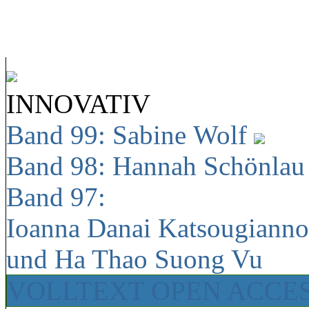
INNOVATIV
Band 99: Sabine Wolf
Band 98: Hannah Schönla
Band 97:
Ioanna Danai Katsougiann
und Ha Thao Suong Vu
VOLLTEXT OPEN ACCE