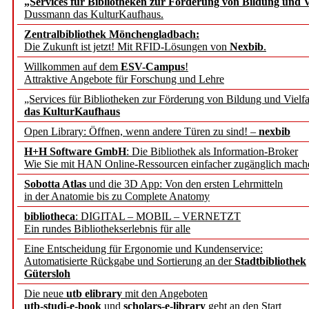
„Services für Bibliotheken zur Förderung von Bildung und Vi
angepasst
Dussmann das KulturKaufhaus.
Zentralbibliothek Mönchengladbach:
Wissenschaftskommunikati
Die Zukunft ist jetzt! Mit RFID-Lösungen von
Nexbib
.
Willkommen auf dem
ESV-Campus
!
konstruktiv!
Attraktive Angebote für Forschung und Lehre
„Services für Bibliotheken zur Förderung von Bildung und Vielfa
Mohr Siebeck übernimmt
das KulturKaufhaus
Open Library: Öffnen, wenn andere Türen zu sind! –
nexbib
und die Zeitschrift für 
H+H Software GmbH
: Die Bibliothek als Information-Broker
Wie Sie mit HAN Online-Ressourcen einfacher zugänglich mach
Francke Attempto
Sobotta Atlas
und die 3D App: Von den ersten Lehrmitteln
in der Anatomie bis zu Complete Anatomy
EBSCO Information Servic
bibliotheca
: DIGITAL – MOBIL – VERNETZT
Recherchefunktionen in
Ein rundes Bibliothekserlebnis für alle
Eine Entscheidung für Ergonomie und Kundenservice:
Automatisierte Rückgabe und Sortierung an der
Stadtbibliothek
Sorbisches Institut neu 
Gütersloh
Geschichte und kulturell
Die neue
utb elibrary
mit den Angeboten
utb-studi-e-book
und
scholars-e-library
geht an den Start