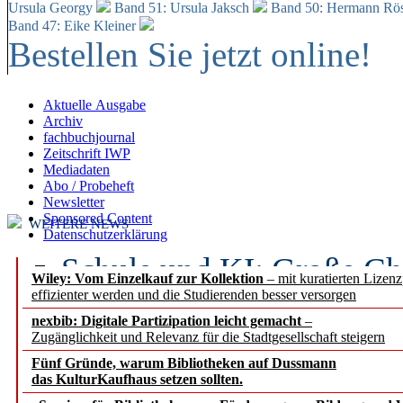
Ursula Georgy
Band 51: Ursula Jaksch
Band 50:
Hermann Rös
Band 47: Eike Kleiner
Bestellen Sie jetzt online!
Aktuelle Ausgabe
Archiv
fachbuchjournal
Zeitschrift IWP
Mediadaten
Abo / Probeheft
Newsletter
Sponsored Content
WEITERE NEWS
Datenschutzerklärung
Schule und KI: Große Ch
Wiley: Vom Einzelkauf zur Kollektion
– mit kuratierten Lizen
effizienter werden und die Studierenden besser versorgen
Voraussetzungen
nexbib: Digitale Partizipation leicht gemacht
–
Zugänglichkeit und Relevanz für die Stadtgesellschaft steigern
Erfolgreiches erstes Hal
Fünf Gründe, warum Bibliotheken auf Dussmann
Segment Research – Ausb
das KulturKaufhaus setzen sollten.