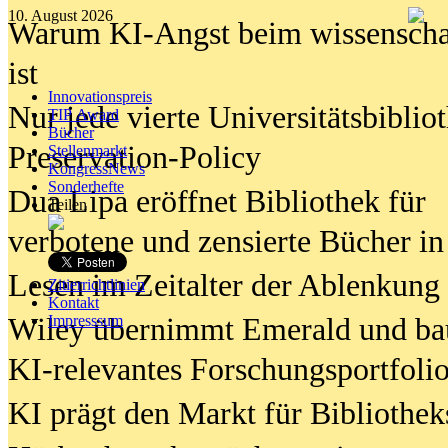
10. August 2026
Warum KI-Angst beim wissenschaft
ist
Innovationspreis
Nur jede vierte Universitätsbibliot
TIP Award
Bücher
Preservation-Policy
Stellenmarkt
KongressNews
Sonderhefte
Dua Lipa eröffnet Bibliothek für
Teilen
verbotene und zensierte Bücher in
Lesen im Zeitalter der Ablenkung
Zitierrichtlinien
Kontakt
Wiley übernimmt Emerald und ba
Impresssum
KI-relevantes Forschungsportfolio
KI prägt den Markt für Bibliothe