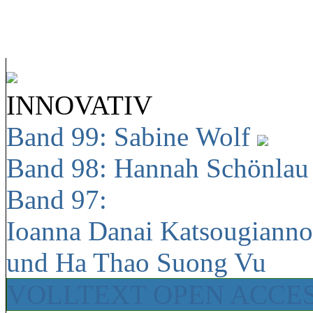
INNOVATIV
Band 99: Sabine Wolf
Band 98: Hannah Schönla
Band 97:
Ioanna Danai Katsougiann
und Ha Thao Suong Vu
VOLLTEXT OPEN ACCE