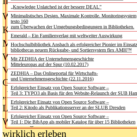
In der Ausgabe
06/2026
(August 20
„Knowledge Unlatched ist der bessere DEAL”
Was Hochschul­bibliotheken von i
Minimalistisches Design. Maximale Kontrolle. Monitoringsystem
testo 160
zum Überwachen der Umgebungsbedingungen in Bibliotheken.
Kinder in der digitalen Welt
Emerald – Ein Familienverlag mit weltweiter Auswirkung
Metadaten als Infrastruktur
Hochschulbibliothek Ansbach als erfolgreicher Pionier im Einsat
bibliothecas neuem Rückgabe- und Sortiersystem flex AMH™
Wenn Bots katalogisieren
Mit ZEDHIA der Unternehmensgeschichte
Mitteleuropas auf der Spur (10.02.2017)
Von Abschlusskleidern bis
ZEDHIA – Das Onlineportal für Wirtschafts-
und Unternehmensgeschichte (22.11.2016)
Geisterjagd-Ausrüstung in der
Erfolgreicher Einsatz von Open Source Software –
„Library of Things“ unterwegs
Teil 3: TYPO3 als Basis für den Website-Relaunch der SUB Ha
Erfolgreicher Einsatz von Open Source Software –
Lesen als Infrastrukturaufgabe
Teil 2: Kitodo als Publikationsserver an der SLUB Dresden
Erfolgreicher Einsatz von Open Source Software –
Wie Jugendliche Social Media
Teil 1: Die BibApp als mobiler Katalog für über 15 Bibliotheken
wirklich erleben