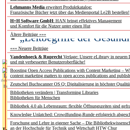
Lehmanns Media
erweitert Produktkatalog:
Künstliche Intelligenz a
Französische Bücher jetzt über das Medienportal Le2B bestellen!
besser zu verstehen
H+H Software GmbH
: HAN bringt effektives Management
und Komfort für die Nutzer unter einen Hut
„Leitbegriffe der Gesund
Ältere Beiträge »»»
des BIÖG erscheinen Ope
««« Neuere Beiträge
Vandenhoeck & Ruprecht
Verlage: Unsere eLibrary in neuem 
und mit verbesserter Benutzeroberfläche!
Aktuelles aus
Boosting Open Access Publications with Content Marketing – 
L
content marketing matters to open access publications and publish
ibrary
Zeutschel Buchscanner OS Q: Digitalisierung in höchster Qualitä
Essentials
Bibliotheken verändern | Transforming Libraries
Bibliotheken für Menschen
Bibliothek 4.0 als Lebensraum: flexible Öffnungszeiten sind gefra
Knowledge Unlatched: Crowdfunding-Runde erfolgreich abgesc
Forschung und Lehre in eigener Sache – Die Bibliothekwissensc
an der Hochschule für Technik und Wirtschaft HTW Chur