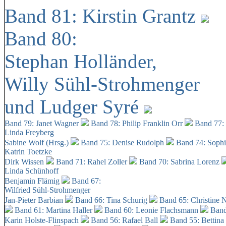
Band 81: Kirstin Grantz
Band 80:
Stephan Holländer,
Willy Sühl-Strohmenger
und Ludger Syré
Band 79: Janet Wagner
Band 78: Philip Franklin Orr
Band 77:
Linda Freyberg
Sabine Wolf (Hrsg.)
Band 75: Denise Rudolph
Band 74: Soph
Katrin Toetzke
Dirk Wissen
Band 71: Rahel Zoller
Band 70: Sabrina Lorenz
Linda Schünhoff
Benjamin Flämig
Band 67:
Wilfried Sühl-Strohmenger
Jan-Pieter Barbian
Band 66: Tina Schurig
Band 65: Christine 
Band 61: Martina Haller
Band 60:
Leonie Flachsmann
Band
Karin Holste-Flinspach
Band 56: Rafael Ball
Band 55: Bettina