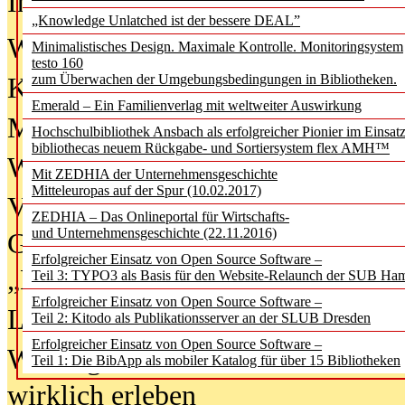
In der Ausgabe
06/2026
(August 20
„Knowledge Unlatched ist der bessere DEAL”
Was Hochschul­bibliotheken von i
Minimalistisches Design. Maximale Kontrolle. Monitoringsystem
testo 160
zum Überwachen der Umgebungsbedingungen in Bibliotheken.
Kinder in der digitalen Welt
Emerald – Ein Familienverlag mit weltweiter Auswirkung
Metadaten als Infrastruktur
Hochschulbibliothek Ansbach als erfolgreicher Pionier im Einsat
bibliothecas neuem Rückgabe- und Sortiersystem flex AMH™
Wenn Bots katalogisieren
Mit ZEDHIA der Unternehmensgeschichte
Mitteleuropas auf der Spur (10.02.2017)
Von Abschlusskleidern bis
ZEDHIA – Das Onlineportal für Wirtschafts-
und Unternehmensgeschichte (22.11.2016)
Geisterjagd-Ausrüstung in der
Erfolgreicher Einsatz von Open Source Software –
„Library of Things“ unterwegs
Teil 3: TYPO3 als Basis für den Website-Relaunch der SUB Ha
Erfolgreicher Einsatz von Open Source Software –
Lesen als Infrastrukturaufgabe
Teil 2: Kitodo als Publikationsserver an der SLUB Dresden
Erfolgreicher Einsatz von Open Source Software –
Wie Jugendliche Social Media
Teil 1: Die BibApp als mobiler Katalog für über 15 Bibliotheken
wirklich erleben