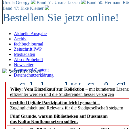
Ursula Georgy
Band 51: Ursula Jaksch
Band 50:
Hermann Rös
Band 47: Eike Kleiner
Bestellen Sie jetzt online!
Aktuelle Ausgabe
Archiv
fachbuchjournal
Zeitschrift IWP
Mediadaten
Abo / Probeheft
Newsletter
Sponsored Content
WEITERE NEWS
Datenschutzerklärung
Schule und KI: Große Ch
Wiley: Vom Einzelkauf zur Kollektion
– mit kuratierten Lizen
effizienter werden und die Studierenden besser versorgen
Voraussetzungen
nexbib: Digitale Partizipation leicht gemacht
–
Zugänglichkeit und Relevanz für die Stadtgesellschaft steigern
Erfolgreiches erstes Hal
Fünf Gründe, warum Bibliotheken auf Dussmann
Segment Research – Ausb
das KulturKaufhaus setzen sollten.