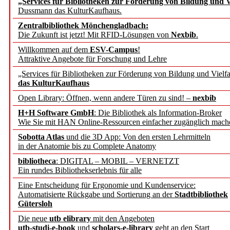
„Services für Bibliotheken zur Förderung von Bildung und Vi
angepasst
Dussmann das KulturKaufhaus.
Zentralbibliothek Mönchengladbach:
Wissenschaftskommunikati
Die Zukunft ist jetzt! Mit RFID-Lösungen von
Nexbib
.
Willkommen auf dem
ESV-Campus
!
konstruktiv!
Attraktive Angebote für Forschung und Lehre
„Services für Bibliotheken zur Förderung von Bildung und Vielfa
Mohr Siebeck übernimmt
das KulturKaufhaus
Open Library: Öffnen, wenn andere Türen zu sind! –
nexbib
und die Zeitschrift für 
H+H Software GmbH
: Die Bibliothek als Information-Broker
Wie Sie mit HAN Online-Ressourcen einfacher zugänglich mach
Francke Attempto
Sobotta Atlas
und die 3D App: Von den ersten Lehrmitteln
in der Anatomie bis zu Complete Anatomy
EBSCO Information Servic
bibliotheca
: DIGITAL – MOBIL – VERNETZT
Recherchefunktionen in
Ein rundes Bibliothekserlebnis für alle
Eine Entscheidung für Ergonomie und Kundenservice:
Automatisierte Rückgabe und Sortierung an der
Stadtbibliothek
Sorbisches Institut neu 
Gütersloh
Geschichte und kulturell
Die neue
utb elibrary
mit den Angeboten
utb-studi-e-book
und
scholars-e-library
geht an den Start