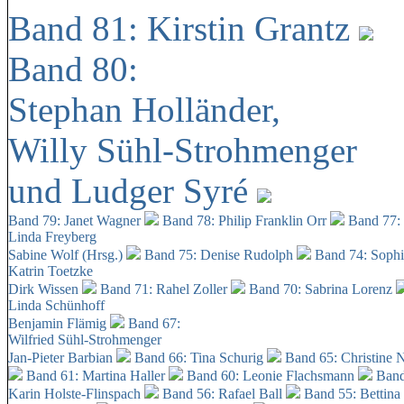
Band 81: Kirstin Grantz
Band 80:
Stephan Holländer,
Willy Sühl-Strohmenger
und Ludger Syré
Band 79: Janet Wagner
Band 78: Philip Franklin Orr
Band 77:
Linda Freyberg
Sabine Wolf (Hrsg.)
Band 75: Denise Rudolph
Band 74: Soph
Katrin Toetzke
Dirk Wissen
Band 71: Rahel Zoller
Band 70: Sabrina Lorenz
Linda Schünhoff
Benjamin Flämig
Band 67:
Wilfried Sühl-Strohmenger
Jan-Pieter Barbian
Band 66: Tina Schurig
Band 65: Christine 
Band 61: Martina Haller
Band 60:
Leonie Flachsmann
Band
Karin Holste-Flinspach
Band 56: Rafael Ball
Band 55: Bettina