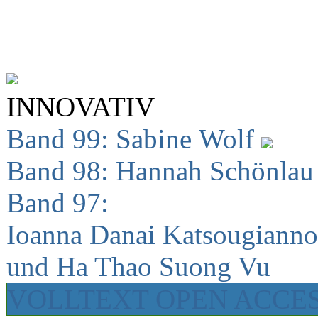
INNOVATIV
Band 99: Sabine Wolf
Band 98: Hannah Schönla
Band 97:
Ioanna Danai Katsougiann
und Ha Thao Suong Vu
VOLLTEXT OPEN ACCE