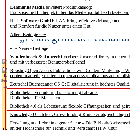
Lehmanns Media
erweitert Produktkatalog:
Künstliche Intelligenz a
Französische Bücher jetzt über das Medienportal Le2B bestellen!
besser zu verstehen
H+H Software GmbH
: HAN bringt effektives Management
und Komfort für die Nutzer unter einen Hut
„Leitbegriffe der Gesund
Ältere Beiträge »»»
des BIÖG erscheinen Ope
««« Neuere Beiträge
Vandenhoeck & Ruprecht
Verlage: Unsere eLibrary in neuem 
und mit verbesserter Benutzeroberfläche!
Aktuelles aus
Boosting Open Access Publications with Content Marketing – 
L
content marketing matters to open access publications and publish
ibrary
Zeutschel Buchscanner OS Q: Digitalisierung in höchster Qualitä
Essentials
Bibliotheken verändern | Transforming Libraries
Bibliotheken für Menschen
Bibliothek 4.0 als Lebensraum: flexible Öffnungszeiten sind gefra
Knowledge Unlatched: Crowdfunding-Runde erfolgreich abgesc
Forschung und Lehre in eigener Sache – Die Bibliothekwissensc
an der Hochschule für Technik und Wirtschaft HTW Chur