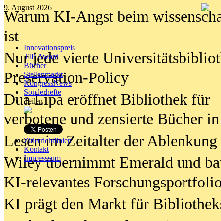
9. August 2026
Warum KI-Angst beim wissenschaft
ist
Innovationspreis
Nur jede vierte Universitätsbibliot
TIP Award
Bücher
Preservation-Policy
Stellenmarkt
KongressNews
Sonderhefte
Dua Lipa eröffnet Bibliothek für
Teilen
verbotene und zensierte Bücher in
Lesen im Zeitalter der Ablenkung
Zitierrichtlinien
Kontakt
Wiley übernimmt Emerald und ba
Impresssum
KI-relevantes Forschungsportfolio
KI prägt den Markt für Bibliothe