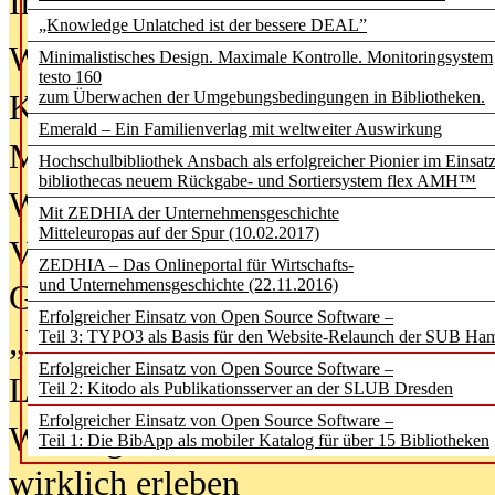
In der Ausgabe
06/2026
(August 20
„Knowledge Unlatched ist der bessere DEAL”
Was Hochschul­bibliotheken von i
Minimalistisches Design. Maximale Kontrolle. Monitoringsystem
testo 160
zum Überwachen der Umgebungsbedingungen in Bibliotheken.
Kinder in der digitalen Welt
Emerald – Ein Familienverlag mit weltweiter Auswirkung
Metadaten als Infrastruktur
Hochschulbibliothek Ansbach als erfolgreicher Pionier im Einsat
bibliothecas neuem Rückgabe- und Sortiersystem flex AMH™
Wenn Bots katalogisieren
Mit ZEDHIA der Unternehmensgeschichte
Mitteleuropas auf der Spur (10.02.2017)
Von Abschlusskleidern bis
ZEDHIA – Das Onlineportal für Wirtschafts-
und Unternehmensgeschichte (22.11.2016)
Geisterjagd-Ausrüstung in der
Erfolgreicher Einsatz von Open Source Software –
„Library of Things“ unterwegs
Teil 3: TYPO3 als Basis für den Website-Relaunch der SUB Ha
Erfolgreicher Einsatz von Open Source Software –
Lesen als Infrastrukturaufgabe
Teil 2: Kitodo als Publikationsserver an der SLUB Dresden
Erfolgreicher Einsatz von Open Source Software –
Wie Jugendliche Social Media
Teil 1: Die BibApp als mobiler Katalog für über 15 Bibliotheken
wirklich erleben