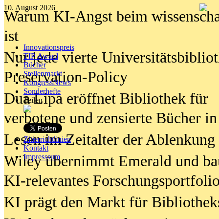
10. August 2026
Warum KI-Angst beim wissenschaft
ist
Innovationspreis
Nur jede vierte Universitätsbibliot
TIP Award
Bücher
Preservation-Policy
Stellenmarkt
KongressNews
Sonderhefte
Dua Lipa eröffnet Bibliothek für
Teilen
verbotene und zensierte Bücher in
Lesen im Zeitalter der Ablenkung
Zitierrichtlinien
Kontakt
Wiley übernimmt Emerald und ba
Impresssum
KI-relevantes Forschungsportfolio
KI prägt den Markt für Bibliothe