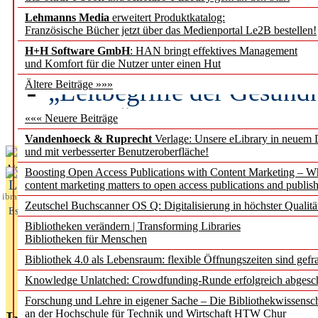
Lehmanns Media
erweitert Produktkatalog:
Künstliche Intelligenz a
Französische Bücher jetzt über das Medienportal Le2B bestellen!
besser zu verstehen
H+H Software GmbH
: HAN bringt effektives Management
und Komfort für die Nutzer unter einen Hut
„Leitbegriffe der Gesund
Ältere Beiträge »»»
des BIÖG erscheinen Ope
««« Neuere Beiträge
Vandenhoeck & Ruprecht
Verlage: Unsere eLibrary in neuem 
und mit verbesserter Benutzeroberfläche!
Aktuelles aus
Boosting Open Access Publications with Content Marketing – 
L
content marketing matters to open access publications and publish
ibrary
Zeutschel Buchscanner OS Q: Digitalisierung in höchster Qualitä
Essentials
Bibliotheken verändern | Transforming Libraries
Bibliotheken für Menschen
Bibliothek 4.0 als Lebensraum: flexible Öffnungszeiten sind gefra
Knowledge Unlatched: Crowdfunding-Runde erfolgreich abgesc
Forschung und Lehre in eigener Sache – Die Bibliothekwissensc
an der Hochschule für Technik und Wirtschaft HTW Chur