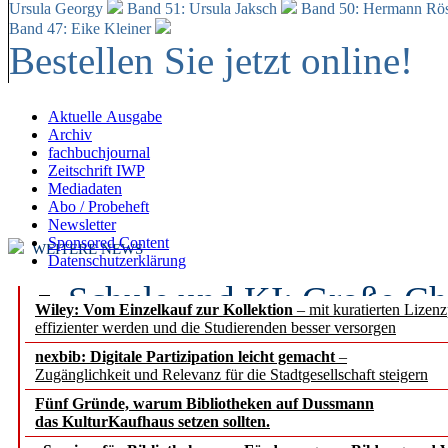
Ursula Georgy
Band 51: Ursula Jaksch
Band 50:
Hermann Rös
Band 47: Eike Kleiner
Bestellen Sie jetzt online!
Aktuelle Ausgabe
Archiv
fachbuchjournal
Zeitschrift IWP
Mediadaten
Abo / Probeheft
Newsletter
Sponsored Content
WEITERE NEWS
Datenschutzerklärung
Schule und KI: Große Ch
Wiley: Vom Einzelkauf zur Kollektion
– mit kuratierten Lizen
effizienter werden und die Studierenden besser versorgen
Voraussetzungen
nexbib: Digitale Partizipation leicht gemacht
–
Zugänglichkeit und Relevanz für die Stadtgesellschaft steigern
Erfolgreiches erstes Hal
Fünf Gründe, warum Bibliotheken auf Dussmann
Segment Research – Ausb
das KulturKaufhaus setzen sollten.