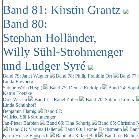
Band 81: Kirstin Grantz
Band 80:
Stephan Holländer,
Willy Sühl-Strohmenger
und Ludger Syré
Band 79: Janet Wagner
Band 78: Philip Franklin Orr
Band 77:
Linda Freyberg
Sabine Wolf (Hrsg.)
Band 75: Denise Rudolph
Band 74: Soph
Katrin Toetzke
Dirk Wissen
Band 71: Rahel Zoller
Band 70: Sabrina Lorenz
Linda Schünhoff
Benjamin Flämig
Band 67:
Wilfried Sühl-Strohmenger
Jan-Pieter Barbian
Band 66: Tina Schurig
Band 65: Christine 
Band 61: Martina Haller
Band 60:
Leonie Flachsmann
Band
Karin Holste-Flinspach
Band 56: Rafael Ball
Band 55: Bettina