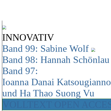
INNOVATIV
Band 99: Sabine Wolf
Band 98: Hannah Schönla
Band 97:
Ioanna Danai Katsougiann
und Ha Thao Suong Vu
VOLLTEXT OPEN ACCE