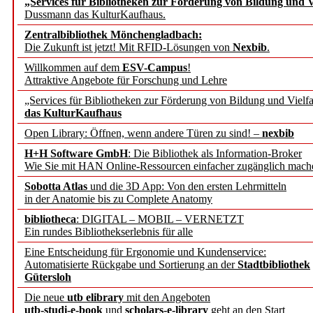
„Services für Bibliotheken zur Förderung von Bildung und Vi
angepasst
Dussmann das KulturKaufhaus.
Zentralbibliothek Mönchengladbach:
Wissenschaftskommunikati
Die Zukunft ist jetzt! Mit RFID-Lösungen von
Nexbib
.
Willkommen auf dem
ESV-Campus
!
konstruktiv!
Attraktive Angebote für Forschung und Lehre
„Services für Bibliotheken zur Förderung von Bildung und Vielfa
Mohr Siebeck übernimmt
das KulturKaufhaus
Open Library: Öffnen, wenn andere Türen zu sind! –
nexbib
und die Zeitschrift für 
H+H Software GmbH
: Die Bibliothek als Information-Broker
Wie Sie mit HAN Online-Ressourcen einfacher zugänglich mach
Francke Attempto
Sobotta Atlas
und die 3D App: Von den ersten Lehrmitteln
in der Anatomie bis zu Complete Anatomy
EBSCO Information Servic
bibliotheca
: DIGITAL – MOBIL – VERNETZT
Recherchefunktionen in
Ein rundes Bibliothekserlebnis für alle
Eine Entscheidung für Ergonomie und Kundenservice:
Automatisierte Rückgabe und Sortierung an der
Stadtbibliothek
Sorbisches Institut neu 
Gütersloh
Geschichte und kulturell
Die neue
utb elibrary
mit den Angeboten
utb-studi-e-book
und
scholars-e-library
geht an den Start