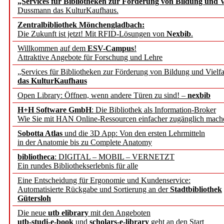
„Services für Bibliotheken zur Förderung von Bildung und Vi
angepasst
Dussmann das KulturKaufhaus.
Zentralbibliothek Mönchengladbach:
Wissenschaftskommunikati
Die Zukunft ist jetzt! Mit RFID-Lösungen von
Nexbib
.
Willkommen auf dem
ESV-Campus
!
konstruktiv!
Attraktive Angebote für Forschung und Lehre
„Services für Bibliotheken zur Förderung von Bildung und Vielfa
Mohr Siebeck übernimmt
das KulturKaufhaus
Open Library: Öffnen, wenn andere Türen zu sind! –
nexbib
und die Zeitschrift für 
H+H Software GmbH
: Die Bibliothek als Information-Broker
Wie Sie mit HAN Online-Ressourcen einfacher zugänglich mach
Francke Attempto
Sobotta Atlas
und die 3D App: Von den ersten Lehrmitteln
in der Anatomie bis zu Complete Anatomy
EBSCO Information Servic
bibliotheca
: DIGITAL – MOBIL – VERNETZT
Recherchefunktionen in
Ein rundes Bibliothekserlebnis für alle
Eine Entscheidung für Ergonomie und Kundenservice:
Automatisierte Rückgabe und Sortierung an der
Stadtbibliothek
Sorbisches Institut neu 
Gütersloh
Geschichte und kulturell
Die neue
utb elibrary
mit den Angeboten
utb-studi-e-book
und
scholars-e-library
geht an den Start