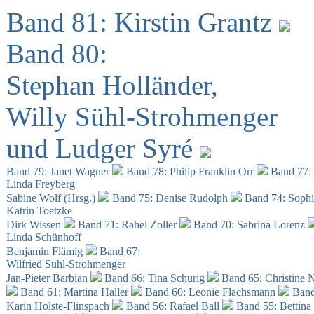
Band 81: Kirstin Grantz
Band 80:
Stephan Holländer,
Willy Sühl-Strohmenger
und Ludger Syré
Band 79: Janet Wagner
Band 78: Philip Franklin Orr
Band 77:
Linda Freyberg
Sabine Wolf (Hrsg.)
Band 75: Denise Rudolph
Band 74: Soph
Katrin Toetzke
Dirk Wissen
Band 71: Rahel Zoller
Band 70: Sabrina Lorenz
Linda Schünhoff
Benjamin Flämig
Band 67:
Wilfried Sühl-Strohmenger
Jan-Pieter Barbian
Band 66: Tina Schurig
Band 65: Christine 
Band 61: Martina Haller
Band 60:
Leonie Flachsmann
Band
Karin Holste-Flinspach
Band 56: Rafael Ball
Band 55: Bettina