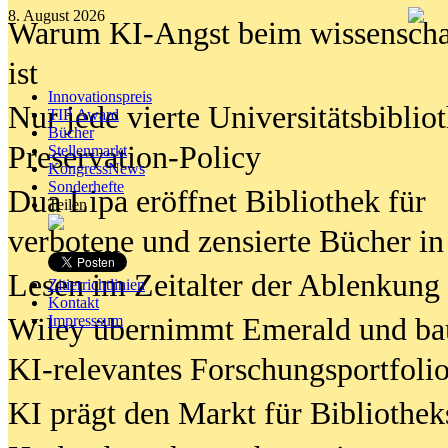
8. August 2026
Warum KI-Angst beim wissenschaft
ist
Innovationspreis
Nur jede vierte Universitätsbibliot
TIP Award
Bücher
Preservation-Policy
Stellenmarkt
KongressNews
Sonderhefte
Dua Lipa eröffnet Bibliothek für
Teilen
verbotene und zensierte Bücher in
Lesen im Zeitalter der Ablenkung
Zitierrichtlinien
Kontakt
Wiley übernimmt Emerald und ba
Impresssum
KI-relevantes Forschungsportfolio
KI prägt den Markt für Bibliothe