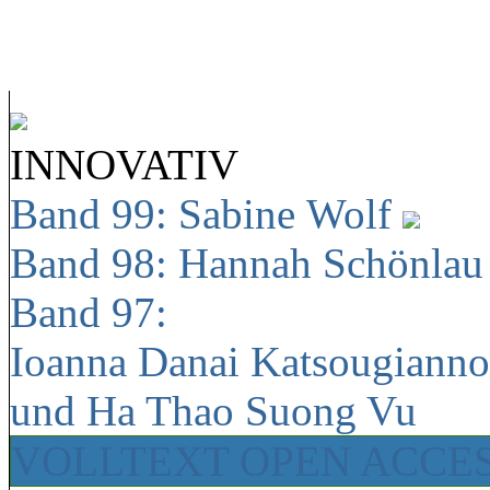
INNOVATIV
Band 99: Sabine Wolf
Band 98: Hannah Schönla
Band 97:
Ioanna Danai Katsougiann
und Ha Thao Suong Vu
VOLLTEXT OPEN ACCE