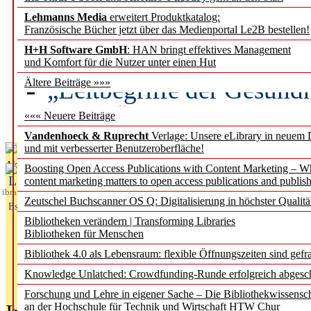
Lehmanns Media
erweitert Produktkatalog:
Künstliche Intelligenz a
Französische Bücher jetzt über das Medienportal Le2B bestellen!
besser zu verstehen
H+H Software GmbH
: HAN bringt effektives Management
und Komfort für die Nutzer unter einen Hut
„Leitbegriffe der Gesund
Ältere Beiträge »»»
des BIÖG erscheinen Ope
««« Neuere Beiträge
Vandenhoeck & Ruprecht
Verlage: Unsere eLibrary in neuem 
und mit verbesserter Benutzeroberfläche!
Aktuelles aus
Boosting Open Access Publications with Content Marketing – 
L
content marketing matters to open access publications and publish
ibrary
Zeutschel Buchscanner OS Q: Digitalisierung in höchster Qualitä
Essentials
Bibliotheken verändern | Transforming Libraries
Bibliotheken für Menschen
Bibliothek 4.0 als Lebensraum: flexible Öffnungszeiten sind gefra
Knowledge Unlatched: Crowdfunding-Runde erfolgreich abgesc
Forschung und Lehre in eigener Sache – Die Bibliothekwissensc
an der Hochschule für Technik und Wirtschaft HTW Chur