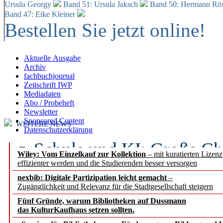
Ursula Georgy
Band 51: Ursula Jaksch
Band 50:
Hermann Rös
Band 47: Eike Kleiner
Bestellen Sie jetzt online!
Aktuelle Ausgabe
Archiv
fachbuchjournal
Zeitschrift IWP
Mediadaten
Abo / Probeheft
Newsletter
Sponsored Content
WEITERE NEWS
Datenschutzerklärung
Schule und KI: Große Ch
Wiley: Vom Einzelkauf zur Kollektion
– mit kuratierten Lizen
effizienter werden und die Studierenden besser versorgen
Voraussetzungen
nexbib: Digitale Partizipation leicht gemacht
–
Zugänglichkeit und Relevanz für die Stadtgesellschaft steigern
Erfolgreiches erstes Hal
Fünf Gründe, warum Bibliotheken auf Dussmann
Segment Research – Ausb
das KulturKaufhaus setzen sollten.