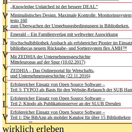
In der Ausgabe
06/2026
(August 20
„Knowledge Unlatched ist der bessere DEAL”
Was Hochschul­bibliotheken von i
Minimalistisches Design. Maximale Kontrolle. Monitoringsystem
testo 160
zum Überwachen der Umgebungsbedingungen in Bibliotheken.
Kinder in der digitalen Welt
Emerald – Ein Familienverlag mit weltweiter Auswirkung
Metadaten als Infrastruktur
Hochschulbibliothek Ansbach als erfolgreicher Pionier im Einsat
bibliothecas neuem Rückgabe- und Sortiersystem flex AMH™
Wenn Bots katalogisieren
Mit ZEDHIA der Unternehmensgeschichte
Mitteleuropas auf der Spur (10.02.2017)
Von Abschlusskleidern bis
ZEDHIA – Das Onlineportal für Wirtschafts-
und Unternehmensgeschichte (22.11.2016)
Geisterjagd-Ausrüstung in der
Erfolgreicher Einsatz von Open Source Software –
„Library of Things“ unterwegs
Teil 3: TYPO3 als Basis für den Website-Relaunch der SUB Ha
Erfolgreicher Einsatz von Open Source Software –
Lesen als Infrastrukturaufgabe
Teil 2: Kitodo als Publikationsserver an der SLUB Dresden
Erfolgreicher Einsatz von Open Source Software –
Wie Jugendliche Social Media
Teil 1: Die BibApp als mobiler Katalog für über 15 Bibliotheken
wirklich erleben