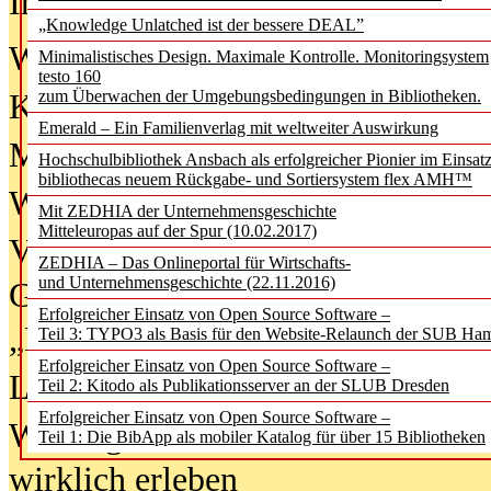
In der Ausgabe
06/2026
(August 20
„Knowledge Unlatched ist der bessere DEAL”
Was Hochschul­bibliotheken von i
Minimalistisches Design. Maximale Kontrolle. Monitoringsystem
testo 160
zum Überwachen der Umgebungsbedingungen in Bibliotheken.
Kinder in der digitalen Welt
Emerald – Ein Familienverlag mit weltweiter Auswirkung
Metadaten als Infrastruktur
Hochschulbibliothek Ansbach als erfolgreicher Pionier im Einsat
bibliothecas neuem Rückgabe- und Sortiersystem flex AMH™
Wenn Bots katalogisieren
Mit ZEDHIA der Unternehmensgeschichte
Mitteleuropas auf der Spur (10.02.2017)
Von Abschlusskleidern bis
ZEDHIA – Das Onlineportal für Wirtschafts-
und Unternehmensgeschichte (22.11.2016)
Geisterjagd-Ausrüstung in der
Erfolgreicher Einsatz von Open Source Software –
„Library of Things“ unterwegs
Teil 3: TYPO3 als Basis für den Website-Relaunch der SUB Ha
Erfolgreicher Einsatz von Open Source Software –
Lesen als Infrastrukturaufgabe
Teil 2: Kitodo als Publikationsserver an der SLUB Dresden
Erfolgreicher Einsatz von Open Source Software –
Wie Jugendliche Social Media
Teil 1: Die BibApp als mobiler Katalog für über 15 Bibliotheken
wirklich erleben