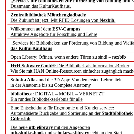
„Services für Bibliotheken zur Förderung von Bildung und Vi
angepasst
Dussmann das KulturKaufhaus.
Zentralbibliothek Mönchengladbach:
Wissenschaftskommunikati
Die Zukunft ist jetzt! Mit RFID-Lösungen von
Nexbib
.
Willkommen auf dem
ESV-Campus
!
konstruktiv!
Attraktive Angebote für Forschung und Lehre
„Services für Bibliotheken zur Förderung von Bildung und Vielfa
Mohr Siebeck übernimmt
das KulturKaufhaus
Open Library: Öffnen, wenn andere Türen zu sind! –
nexbib
und die Zeitschrift für 
H+H Software GmbH
: Die Bibliothek als Information-Broker
Wie Sie mit HAN Online-Ressourcen einfacher zugänglich mach
Francke Attempto
Sobotta Atlas
und die 3D App: Von den ersten Lehrmitteln
in der Anatomie bis zu Complete Anatomy
EBSCO Information Servic
bibliotheca
: DIGITAL – MOBIL – VERNETZT
Recherchefunktionen in
Ein rundes Bibliothekserlebnis für alle
Eine Entscheidung für Ergonomie und Kundenservice:
Automatisierte Rückgabe und Sortierung an der
Stadtbibliothek
Sorbisches Institut neu 
Gütersloh
Geschichte und kulturell
Die neue
utb elibrary
mit den Angeboten
utb-studi-e-book
und
scholars-e-library
geht an den Start