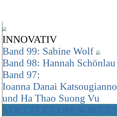
INNOVATIV
Band 99: Sabine Wolf
Band 98: Hannah Schönla
Band 97:
Ioanna Danai Katsougiann
und Ha Thao Suong Vu
VOLLTEXT OPEN ACCE