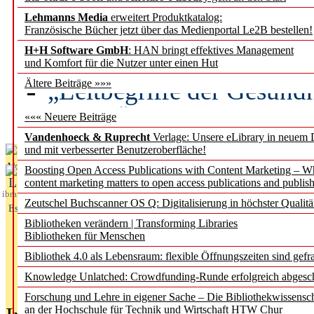
Lehmanns Media
erweitert Produktkatalog:
Künstliche Intelligenz a
Französische Bücher jetzt über das Medienportal Le2B bestellen!
besser zu verstehen
H+H Software GmbH
: HAN bringt effektives Management
und Komfort für die Nutzer unter einen Hut
„Leitbegriffe der Gesund
Ältere Beiträge »»»
des BIÖG erscheinen Ope
««« Neuere Beiträge
Vandenhoeck & Ruprecht
Verlage: Unsere eLibrary in neuem 
und mit verbesserter Benutzeroberfläche!
Aktuelles aus
Boosting Open Access Publications with Content Marketing – 
L
content marketing matters to open access publications and publish
ibrary
Zeutschel Buchscanner OS Q: Digitalisierung in höchster Qualitä
Essentials
Bibliotheken verändern | Transforming Libraries
Bibliotheken für Menschen
Bibliothek 4.0 als Lebensraum: flexible Öffnungszeiten sind gefra
Knowledge Unlatched: Crowdfunding-Runde erfolgreich abgesc
Forschung und Lehre in eigener Sache – Die Bibliothekwissensc
an der Hochschule für Technik und Wirtschaft HTW Chur