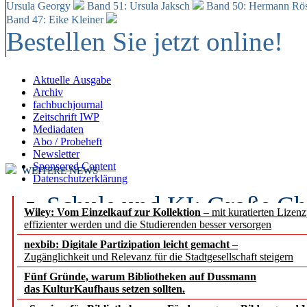
Ursula Georgy
Band 51: Ursula Jaksch
Band 50:
Hermann Rös
Band 47: Eike Kleiner
Bestellen Sie jetzt online!
Aktuelle Ausgabe
Archiv
fachbuchjournal
Zeitschrift IWP
Mediadaten
Abo / Probeheft
Newsletter
Sponsored Content
WEITERE NEWS
Datenschutzerklärung
Schule und KI: Große Ch
Wiley: Vom Einzelkauf zur Kollektion
– mit kuratierten Lizen
effizienter werden und die Studierenden besser versorgen
Voraussetzungen
nexbib: Digitale Partizipation leicht gemacht
–
Zugänglichkeit und Relevanz für die Stadtgesellschaft steigern
Erfolgreiches erstes Hal
Fünf Gründe, warum Bibliotheken auf Dussmann
Segment Research – Ausb
das KulturKaufhaus setzen sollten.