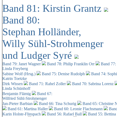
Band 81: Kirstin Grantz
Band 80:
Stephan Holländer,
Willy Sühl-Strohmenger
und Ludger Syré
Band 79: Janet Wagner
Band 78: Philip Franklin Orr
Band 77:
Linda Freyberg
Sabine Wolf (Hrsg.)
Band 75: Denise Rudolph
Band 74: Soph
Katrin Toetzke
Dirk Wissen
Band 71: Rahel Zoller
Band 70: Sabrina Lorenz
Linda Schünhoff
Benjamin Flämig
Band 67:
Wilfried Sühl-Strohmenger
Jan-Pieter Barbian
Band 66: Tina Schurig
Band 65: Christine 
Band 61: Martina Haller
Band 60:
Leonie Flachsmann
Band
Karin Holste-Flinspach
Band 56: Rafael Ball
Band 55: Bettina