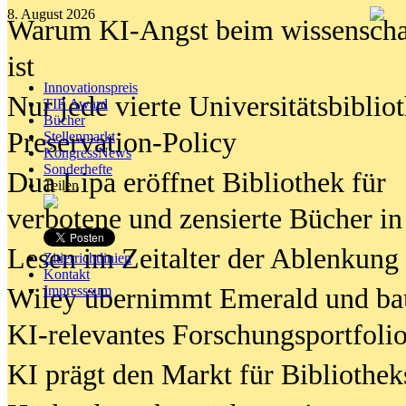
8. August 2026
Warum KI-Angst beim wissenschaft
ist
Innovationspreis
Nur jede vierte Universitätsbibliot
TIP Award
Bücher
Preservation-Policy
Stellenmarkt
KongressNews
Sonderhefte
Dua Lipa eröffnet Bibliothek für
Teilen
verbotene und zensierte Bücher in
Lesen im Zeitalter der Ablenkung
Zitierrichtlinien
Kontakt
Wiley übernimmt Emerald und ba
Impresssum
KI-relevantes Forschungsportfolio
KI prägt den Markt für Bibliothe