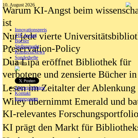
10. August 2026
Warum KI-Angst beim wissenschaft
ist
Innovationspreis
Nur jede vierte Universitätsbibliot
TIP Award
Bücher
Preservation-Policy
Stellenmarkt
KongressNews
Sonderhefte
Dua Lipa eröffnet Bibliothek für
Teilen
verbotene und zensierte Bücher in
Lesen im Zeitalter der Ablenkung
Zitierrichtlinien
Kontakt
Wiley übernimmt Emerald und ba
Impresssum
KI-relevantes Forschungsportfolio
KI prägt den Markt für Bibliothe