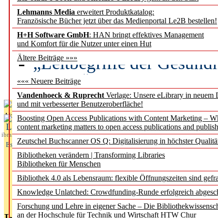
Lehmanns Media
erweitert Produktkatalog:
Künstliche Intelligenz a
Französische Bücher jetzt über das Medienportal Le2B bestellen!
besser zu verstehen
H+H Software GmbH
: HAN bringt effektives Management
und Komfort für die Nutzer unter einen Hut
„Leitbegriffe der Gesund
Ältere Beiträge »»»
des BIÖG erscheinen Ope
««« Neuere Beiträge
Vandenhoeck & Ruprecht
Verlage: Unsere eLibrary in neuem 
und mit verbesserter Benutzeroberfläche!
Aktuelles aus
Boosting Open Access Publications with Content Marketing – 
L
content marketing matters to open access publications and publish
ibrary
Zeutschel Buchscanner OS Q: Digitalisierung in höchster Qualitä
Essentials
Bibliotheken verändern | Transforming Libraries
Bibliotheken für Menschen
Bibliothek 4.0 als Lebensraum: flexible Öffnungszeiten sind gefra
Knowledge Unlatched: Crowdfunding-Runde erfolgreich abgesc
Forschung und Lehre in eigener Sache – Die Bibliothekwissensc
an der Hochschule für Technik und Wirtschaft HTW Chur