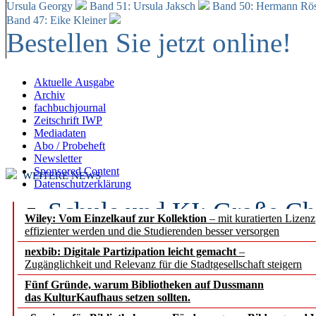
Ursula Georgy
Band 51: Ursula Jaksch
Band 50:
Hermann Rös
Band 47: Eike Kleiner
Bestellen Sie jetzt online!
Aktuelle Ausgabe
Archiv
fachbuchjournal
Zeitschrift IWP
Mediadaten
Abo / Probeheft
Newsletter
Sponsored Content
WEITERE NEWS
Datenschutzerklärung
Schule und KI: Große Ch
Wiley: Vom Einzelkauf zur Kollektion
– mit kuratierten Lizen
effizienter werden und die Studierenden besser versorgen
Voraussetzungen
nexbib: Digitale Partizipation leicht gemacht
–
Zugänglichkeit und Relevanz für die Stadtgesellschaft steigern
Erfolgreiches erstes Hal
Fünf Gründe, warum Bibliotheken auf Dussmann
Segment Research – Ausb
das KulturKaufhaus setzen sollten.