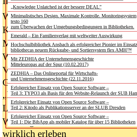
In der Ausgabe
06/2026
(August 20
„Knowledge Unlatched ist der bessere DEAL”
Was Hochschul­bibliotheken von i
Minimalistisches Design. Maximale Kontrolle. Monitoringsystem
testo 160
zum Überwachen der Umgebungsbedingungen in Bibliotheken.
Kinder in der digitalen Welt
Emerald – Ein Familienverlag mit weltweiter Auswirkung
Metadaten als Infrastruktur
Hochschulbibliothek Ansbach als erfolgreicher Pionier im Einsat
bibliothecas neuem Rückgabe- und Sortiersystem flex AMH™
Wenn Bots katalogisieren
Mit ZEDHIA der Unternehmensgeschichte
Mitteleuropas auf der Spur (10.02.2017)
Von Abschlusskleidern bis
ZEDHIA – Das Onlineportal für Wirtschafts-
und Unternehmensgeschichte (22.11.2016)
Geisterjagd-Ausrüstung in der
Erfolgreicher Einsatz von Open Source Software –
„Library of Things“ unterwegs
Teil 3: TYPO3 als Basis für den Website-Relaunch der SUB Ha
Erfolgreicher Einsatz von Open Source Software –
Lesen als Infrastrukturaufgabe
Teil 2: Kitodo als Publikationsserver an der SLUB Dresden
Erfolgreicher Einsatz von Open Source Software –
Wie Jugendliche Social Media
Teil 1: Die BibApp als mobiler Katalog für über 15 Bibliotheken
wirklich erleben