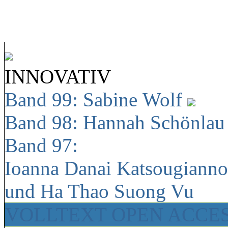
INNOVATIV
Band 99: Sabine Wolf
Band 98: Hannah Schönla
Band 97:
Ioanna Danai Katsougiann
und Ha Thao Suong Vu
VOLLTEXT OPEN ACCE