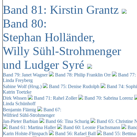
Band 81: Kirstin Grantz
Band 80:
Stephan Holländer,
Willy Sühl-Strohmenger
und Ludger Syré
Band 79: Janet Wagner
Band 78: Philip Franklin Orr
Band 77:
Linda Freyberg
Sabine Wolf (Hrsg.)
Band 75: Denise Rudolph
Band 74: Soph
Katrin Toetzke
Dirk Wissen
Band 71: Rahel Zoller
Band 70: Sabrina Lorenz
Linda Schünhoff
Benjamin Flämig
Band 67:
Wilfried Sühl-Strohmenger
Jan-Pieter Barbian
Band 66: Tina Schurig
Band 65: Christine 
Band 61: Martina Haller
Band 60:
Leonie Flachsmann
Band
Karin Holste-Flinspach
Band 56: Rafael Ball
Band 55: Bettina