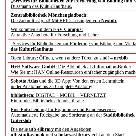
„Services für Bibliotheken zur Förderung von Bildung und Vi
angepasst
Dussmann das KulturKaufhaus.
Zentralbibliothek Mönchengladbach:
Wissenschaftskommunikati
Die Zukunft ist jetzt! Mit RFID-Lösungen von
Nexbib
.
Willkommen auf dem
ESV-Campus
!
konstruktiv!
Attraktive Angebote für Forschung und Lehre
„Services für Bibliotheken zur Förderung von Bildung und Vielfa
Mohr Siebeck übernimmt
das KulturKaufhaus
Open Library: Öffnen, wenn andere Türen zu sind! –
nexbib
und die Zeitschrift für 
H+H Software GmbH
: Die Bibliothek als Information-Broker
Wie Sie mit HAN Online-Ressourcen einfacher zugänglich mach
Francke Attempto
Sobotta Atlas
und die 3D App: Von den ersten Lehrmitteln
in der Anatomie bis zu Complete Anatomy
EBSCO Information Servic
bibliotheca
: DIGITAL – MOBIL – VERNETZT
Recherchefunktionen in
Ein rundes Bibliothekserlebnis für alle
Eine Entscheidung für Ergonomie und Kundenservice:
Automatisierte Rückgabe und Sortierung an der
Stadtbibliothek
Sorbisches Institut neu 
Gütersloh
Geschichte und kulturell
Die neue
utb elibrary
mit den Angeboten
utb-studi-e-book
und
scholars-e-library
geht an den Start