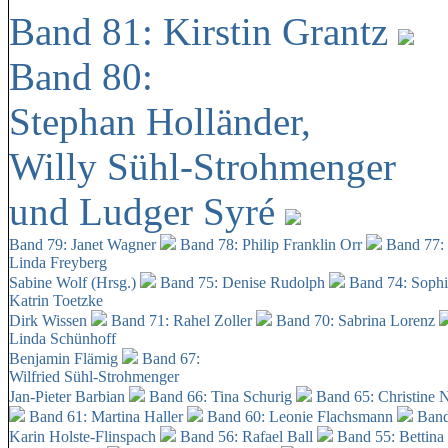
Band 81: Kirstin Grantz
Band 80:
Stephan Holländer,
Willy Sühl-Strohmenger
und Ludger Syré
Band 79: Janet Wagner
Band 78: Philip Franklin Orr
Band 77:
Linda Freyberg
Sabine Wolf (Hrsg.)
Band 75: Denise Rudolph
Band 74: Soph
Katrin Toetzke
Dirk Wissen
Band 71: Rahel Zoller
Band 70: Sabrina Lorenz
Linda Schünhoff
Benjamin Flämig
Band 67:
Wilfried Sühl-Strohmenger
Jan-Pieter Barbian
Band 66: Tina Schurig
Band 65: Christine 
Band 61: Martina Haller
Band 60:
Leonie Flachsmann
Band
Karin Holste-Flinspach
Band 56: Rafael Ball
Band 55: Bettina