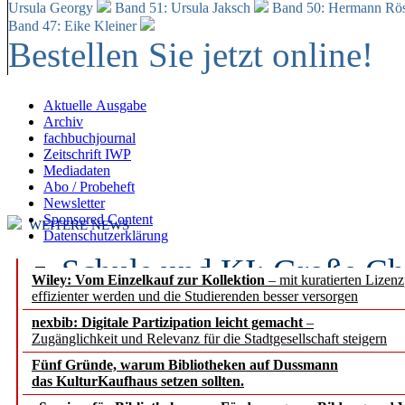
Ursula Georgy
Band 51: Ursula Jaksch
Band 50:
Hermann Rös
Band 47: Eike Kleiner
Bestellen Sie jetzt online!
Aktuelle Ausgabe
Archiv
fachbuchjournal
Zeitschrift IWP
Mediadaten
Abo / Probeheft
Newsletter
Sponsored Content
WEITERE NEWS
Datenschutzerklärung
Schule und KI: Große Ch
Wiley: Vom Einzelkauf zur Kollektion
– mit kuratierten Lizen
effizienter werden und die Studierenden besser versorgen
Voraussetzungen
nexbib: Digitale Partizipation leicht gemacht
–
Zugänglichkeit und Relevanz für die Stadtgesellschaft steigern
Erfolgreiches erstes Hal
Fünf Gründe, warum Bibliotheken auf Dussmann
Segment Research – Ausb
das KulturKaufhaus setzen sollten.