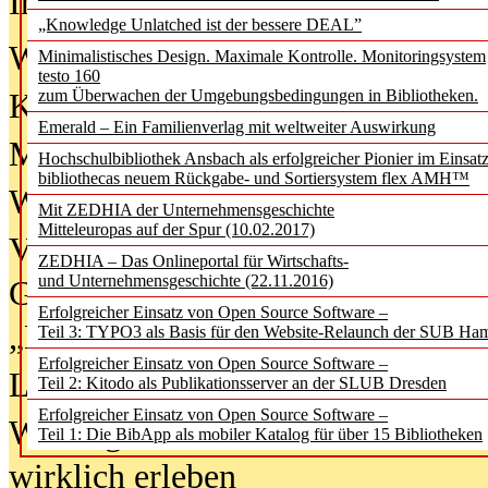
In der Ausgabe
06/2026
(August 20
„Knowledge Unlatched ist der bessere DEAL”
Was Hochschul­bibliotheken von i
Minimalistisches Design. Maximale Kontrolle. Monitoringsystem
testo 160
zum Überwachen der Umgebungsbedingungen in Bibliotheken.
Kinder in der digitalen Welt
Emerald – Ein Familienverlag mit weltweiter Auswirkung
Metadaten als Infrastruktur
Hochschulbibliothek Ansbach als erfolgreicher Pionier im Einsat
bibliothecas neuem Rückgabe- und Sortiersystem flex AMH™
Wenn Bots katalogisieren
Mit ZEDHIA der Unternehmensgeschichte
Mitteleuropas auf der Spur (10.02.2017)
Von Abschlusskleidern bis
ZEDHIA – Das Onlineportal für Wirtschafts-
und Unternehmensgeschichte (22.11.2016)
Geisterjagd-Ausrüstung in der
Erfolgreicher Einsatz von Open Source Software –
„Library of Things“ unterwegs
Teil 3: TYPO3 als Basis für den Website-Relaunch der SUB Ha
Erfolgreicher Einsatz von Open Source Software –
Lesen als Infrastrukturaufgabe
Teil 2: Kitodo als Publikationsserver an der SLUB Dresden
Erfolgreicher Einsatz von Open Source Software –
Wie Jugendliche Social Media
Teil 1: Die BibApp als mobiler Katalog für über 15 Bibliotheken
wirklich erleben