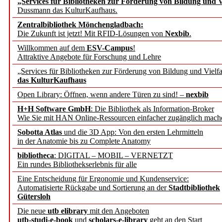
„Services für Bibliotheken zur Förderung von Bildung und Vi
angepasst
Dussmann das KulturKaufhaus.
Zentralbibliothek Mönchengladbach:
Wissenschaftskommunikati
Die Zukunft ist jetzt! Mit RFID-Lösungen von
Nexbib
.
Willkommen auf dem
ESV-Campus
!
konstruktiv!
Attraktive Angebote für Forschung und Lehre
„Services für Bibliotheken zur Förderung von Bildung und Vielfa
Mohr Siebeck übernimmt
das KulturKaufhaus
Open Library: Öffnen, wenn andere Türen zu sind! –
nexbib
und die Zeitschrift für 
H+H Software GmbH
: Die Bibliothek als Information-Broker
Wie Sie mit HAN Online-Ressourcen einfacher zugänglich mach
Francke Attempto
Sobotta Atlas
und die 3D App: Von den ersten Lehrmitteln
in der Anatomie bis zu Complete Anatomy
EBSCO Information Servic
bibliotheca
: DIGITAL – MOBIL – VERNETZT
Recherchefunktionen in
Ein rundes Bibliothekserlebnis für alle
Eine Entscheidung für Ergonomie und Kundenservice:
Automatisierte Rückgabe und Sortierung an der
Stadtbibliothek
Sorbisches Institut neu 
Gütersloh
Geschichte und kulturell
Die neue
utb elibrary
mit den Angeboten
utb-studi-e-book
und
scholars-e-library
geht an den Start