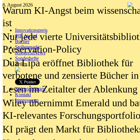
8. August 2026
Warum KI-Angst beim wissenschaft
ist
Innovationspreis
Nur jede vierte Universitätsbibliot
TIP Award
Bücher
Preservation-Policy
Stellenmarkt
KongressNews
Sonderhefte
Dua Lipa eröffnet Bibliothek für
Teilen
verbotene und zensierte Bücher in
Lesen im Zeitalter der Ablenkung
Zitierrichtlinien
Kontakt
Wiley übernimmt Emerald und ba
Impresssum
KI-relevantes Forschungsportfolio
KI prägt den Markt für Bibliothe