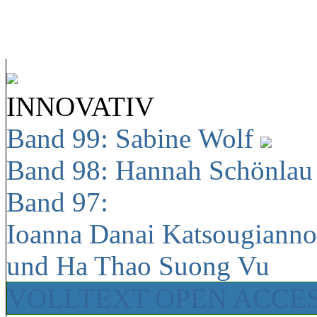
INNOVATIV
Band 99: Sabine Wolf
Band 98: Hannah Schönla
Band 97:
Ioanna Danai Katsougiann
und Ha Thao Suong Vu
VOLLTEXT OPEN ACCE