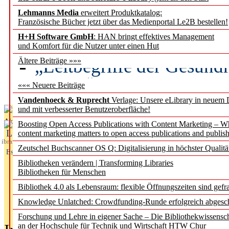
Lehmanns Media
erweitert Produktkatalog:
Künstliche Intelligenz a
Französische Bücher jetzt über das Medienportal Le2B bestellen!
besser zu verstehen
H+H Software GmbH
: HAN bringt effektives Management
und Komfort für die Nutzer unter einen Hut
„Leitbegriffe der Gesund
Ältere Beiträge »»»
des BIÖG erscheinen Ope
««« Neuere Beiträge
Vandenhoeck & Ruprecht
Verlage: Unsere eLibrary in neuem 
und mit verbesserter Benutzeroberfläche!
Aktuelles aus
Boosting Open Access Publications with Content Marketing – 
L
content marketing matters to open access publications and publish
ibrary
Zeutschel Buchscanner OS Q: Digitalisierung in höchster Qualitä
Essentials
Bibliotheken verändern | Transforming Libraries
Bibliotheken für Menschen
Bibliothek 4.0 als Lebensraum: flexible Öffnungszeiten sind gefra
Knowledge Unlatched: Crowdfunding-Runde erfolgreich abgesc
Forschung und Lehre in eigener Sache – Die Bibliothekwissensc
an der Hochschule für Technik und Wirtschaft HTW Chur