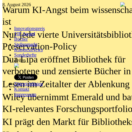
8. August 2026
Warum KI-Angst beim wissenschaft
ist
Innovationspreis
Nur jede vierte Universitätsbibliot
TIP Award
Bücher
Preservation-Policy
Stellenmarkt
KongressNews
Sonderhefte
Dua Lipa eröffnet Bibliothek für
Teilen
verbotene und zensierte Bücher in
Lesen im Zeitalter der Ablenkung
Zitierrichtlinien
Kontakt
Wiley übernimmt Emerald und ba
Impresssum
KI-relevantes Forschungsportfolio
KI prägt den Markt für Bibliothe