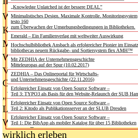
In der Ausgabe
06/2026
(August 20
„Knowledge Unlatched ist der bessere DEAL”
Was Hochschul­bibliotheken von i
Minimalistisches Design. Maximale Kontrolle. Monitoringsystem
testo 160
zum Überwachen der Umgebungsbedingungen in Bibliotheken.
Kinder in der digitalen Welt
Emerald – Ein Familienverlag mit weltweiter Auswirkung
Metadaten als Infrastruktur
Hochschulbibliothek Ansbach als erfolgreicher Pionier im Einsat
bibliothecas neuem Rückgabe- und Sortiersystem flex AMH™
Wenn Bots katalogisieren
Mit ZEDHIA der Unternehmensgeschichte
Mitteleuropas auf der Spur (10.02.2017)
Von Abschlusskleidern bis
ZEDHIA – Das Onlineportal für Wirtschafts-
und Unternehmensgeschichte (22.11.2016)
Geisterjagd-Ausrüstung in der
Erfolgreicher Einsatz von Open Source Software –
„Library of Things“ unterwegs
Teil 3: TYPO3 als Basis für den Website-Relaunch der SUB Ha
Erfolgreicher Einsatz von Open Source Software –
Lesen als Infrastrukturaufgabe
Teil 2: Kitodo als Publikationsserver an der SLUB Dresden
Erfolgreicher Einsatz von Open Source Software –
Wie Jugendliche Social Media
Teil 1: Die BibApp als mobiler Katalog für über 15 Bibliotheken
wirklich erleben