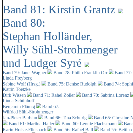
Band 81: Kirstin Grantz
Band 80:
Stephan Holländer,
Willy Sühl-Strohmenger
und Ludger Syré
Band 79: Janet Wagner
Band 78: Philip Franklin Orr
Band 77:
Linda Freyberg
Sabine Wolf (Hrsg.)
Band 75: Denise Rudolph
Band 74: Soph
Katrin Toetzke
Dirk Wissen
Band 71: Rahel Zoller
Band 70: Sabrina Lorenz
Linda Schünhoff
Benjamin Flämig
Band 67:
Wilfried Sühl-Strohmenger
Jan-Pieter Barbian
Band 66: Tina Schurig
Band 65: Christine 
Band 61: Martina Haller
Band 60:
Leonie Flachsmann
Band
Karin Holste-Flinspach
Band 56: Rafael Ball
Band 55: Bettina