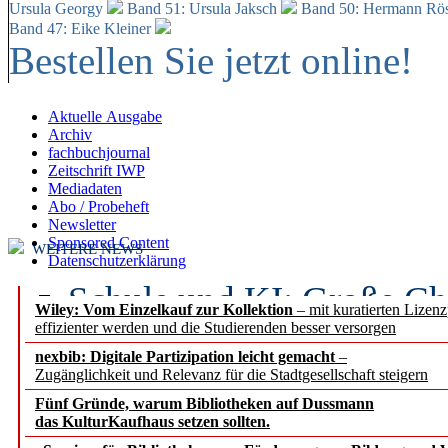
Ursula Georgy
Band 51: Ursula Jaksch
Band 50:
Hermann Rös
Band 47: Eike Kleiner
Bestellen Sie jetzt online!
Aktuelle Ausgabe
Archiv
fachbuchjournal
Zeitschrift IWP
Mediadaten
Abo / Probeheft
Newsletter
Sponsored Content
WEITERE NEWS
Datenschutzerklärung
Schule und KI: Große Ch
Wiley: Vom Einzelkauf zur Kollektion
– mit kuratierten Lizen
effizienter werden und die Studierenden besser versorgen
Voraussetzungen
nexbib: Digitale Partizipation leicht gemacht
–
Zugänglichkeit und Relevanz für die Stadtgesellschaft steigern
Erfolgreiches erstes Hal
Fünf Gründe, warum Bibliotheken auf Dussmann
Segment Research – Ausb
das KulturKaufhaus setzen sollten.