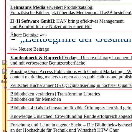
Lehmanns Media
erweitert Produktkatalog:
Künstliche Intelligenz a
Französische Bücher jetzt über das Medienportal Le2B bestellen!
besser zu verstehen
H+H Software GmbH
: HAN bringt effektives Management
und Komfort für die Nutzer unter einen Hut
„Leitbegriffe der Gesund
Ältere Beiträge »»»
des BIÖG erscheinen Ope
««« Neuere Beiträge
Vandenhoeck & Ruprecht
Verlage: Unsere eLibrary in neuem 
und mit verbesserter Benutzeroberfläche!
Aktuelles aus
Boosting Open Access Publications with Content Marketing – 
L
content marketing matters to open access publications and publish
ibrary
Zeutschel Buchscanner OS Q: Digitalisierung in höchster Qualitä
Essentials
Bibliotheken verändern | Transforming Libraries
Bibliotheken für Menschen
Bibliothek 4.0 als Lebensraum: flexible Öffnungszeiten sind gefra
Knowledge Unlatched: Crowdfunding-Runde erfolgreich abgesc
Forschung und Lehre in eigener Sache – Die Bibliothekwissensc
an der Hochschule für Technik und Wirtschaft HTW Chur