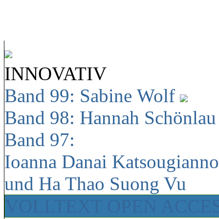
INNOVATIV
Band 99: Sabine Wolf
Band 98: Hannah Schönla
Band 97:
Ioanna Danai Katsougiann
und Ha Thao Suong Vu
VOLLTEXT OPEN ACCE