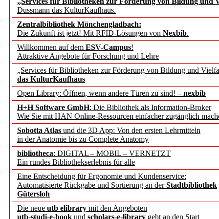
„Services für Bibliotheken zur Förderung von Bildung und Vi
angepasst
Dussmann das KulturKaufhaus.
Zentralbibliothek Mönchengladbach:
Wissenschaftskommunikati
Die Zukunft ist jetzt! Mit RFID-Lösungen von
Nexbib
.
Willkommen auf dem
ESV-Campus
!
konstruktiv!
Attraktive Angebote für Forschung und Lehre
„Services für Bibliotheken zur Förderung von Bildung und Vielfa
Mohr Siebeck übernimmt
das KulturKaufhaus
Open Library: Öffnen, wenn andere Türen zu sind! –
nexbib
und die Zeitschrift für 
H+H Software GmbH
: Die Bibliothek als Information-Broker
Wie Sie mit HAN Online-Ressourcen einfacher zugänglich mach
Francke Attempto
Sobotta Atlas
und die 3D App: Von den ersten Lehrmitteln
in der Anatomie bis zu Complete Anatomy
EBSCO Information Servic
bibliotheca
: DIGITAL – MOBIL – VERNETZT
Recherchefunktionen in
Ein rundes Bibliothekserlebnis für alle
Eine Entscheidung für Ergonomie und Kundenservice:
Automatisierte Rückgabe und Sortierung an der
Stadtbibliothek
Sorbisches Institut neu 
Gütersloh
Geschichte und kulturell
Die neue
utb elibrary
mit den Angeboten
utb-studi-e-book
und
scholars-e-library
geht an den Start