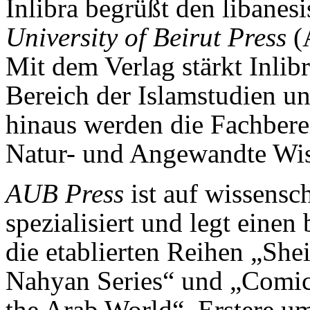
Inlibra begrüßt den libanes
University of Beirut Press
(A
Mit dem Verlag stärkt Inlib
Bereich der Islamstudien u
hinaus werden die Fachberei
Natur- und Angewandte Wiss
AUB Press
ist auf wissensc
spezialisiert und legt eine
die etablierten Reihen „She
Nahyan Series“ und „Comic
the Arab World“. Erstere um