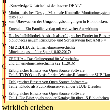
In der Ausgabe
06/2026
(August 20
„Knowledge Unlatched ist der bessere DEAL”
Was Hochschul­bibliotheken von i
Minimalistisches Design. Maximale Kontrolle. Monitoringsystem
testo 160
zum Überwachen der Umgebungsbedingungen in Bibliotheken.
Kinder in der digitalen Welt
Emerald – Ein Familienverlag mit weltweiter Auswirkung
Metadaten als Infrastruktur
Hochschulbibliothek Ansbach als erfolgreicher Pionier im Einsat
bibliothecas neuem Rückgabe- und Sortiersystem flex AMH™
Wenn Bots katalogisieren
Mit ZEDHIA der Unternehmensgeschichte
Mitteleuropas auf der Spur (10.02.2017)
Von Abschlusskleidern bis
ZEDHIA – Das Onlineportal für Wirtschafts-
und Unternehmensgeschichte (22.11.2016)
Geisterjagd-Ausrüstung in der
Erfolgreicher Einsatz von Open Source Software –
„Library of Things“ unterwegs
Teil 3: TYPO3 als Basis für den Website-Relaunch der SUB Ha
Erfolgreicher Einsatz von Open Source Software –
Lesen als Infrastrukturaufgabe
Teil 2: Kitodo als Publikationsserver an der SLUB Dresden
Erfolgreicher Einsatz von Open Source Software –
Wie Jugendliche Social Media
Teil 1: Die BibApp als mobiler Katalog für über 15 Bibliotheken
wirklich erleben