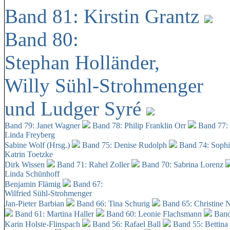
Band 81: Kirstin Grantz
Band 80:
Stephan Holländer,
Willy Sühl-Strohmenger
und Ludger Syré
Band 79: Janet Wagner
Band 78: Philip Franklin Orr
Band 77:
Linda Freyberg
Sabine Wolf (Hrsg.)
Band 75: Denise Rudolph
Band 74: Soph
Katrin Toetzke
Dirk Wissen
Band 71: Rahel Zoller
Band 70: Sabrina Lorenz
Linda Schünhoff
Benjamin Flämig
Band 67:
Wilfried Sühl-Strohmenger
Jan-Pieter Barbian
Band 66: Tina Schurig
Band 65: Christine 
Band 61: Martina Haller
Band 60:
Leonie Flachsmann
Band
Karin Holste-Flinspach
Band 56: Rafael Ball
Band 55: Bettina