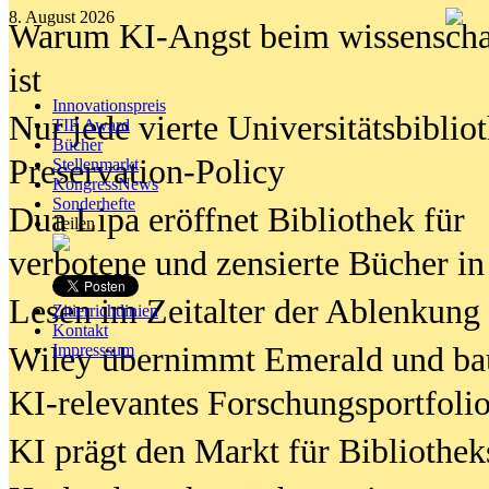
8. August 2026
Warum KI-Angst beim wissenschaft
ist
Innovationspreis
Nur jede vierte Universitätsbibliot
TIP Award
Bücher
Preservation-Policy
Stellenmarkt
KongressNews
Sonderhefte
Dua Lipa eröffnet Bibliothek für
Teilen
verbotene und zensierte Bücher in
Lesen im Zeitalter der Ablenkung
Zitierrichtlinien
Kontakt
Wiley übernimmt Emerald und ba
Impresssum
KI-relevantes Forschungsportfolio
KI prägt den Markt für Bibliothe