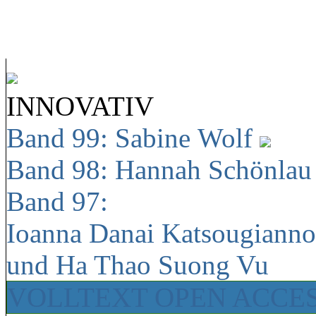
INNOVATIV
Band 99: Sabine Wolf
Band 98: Hannah Schönla
Band 97:
Ioanna Danai Katsougiann
und Ha Thao Suong Vu
VOLLTEXT OPEN ACCE