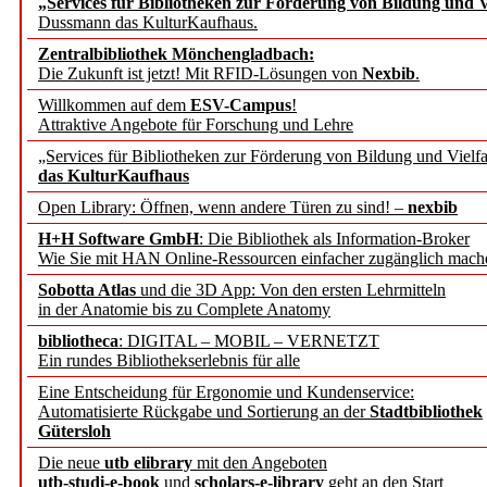
„Services für Bibliotheken zur Förderung von Bildung und Vi
angepasst
Dussmann das KulturKaufhaus.
Zentralbibliothek Mönchengladbach:
Wissenschaftskommunikati
Die Zukunft ist jetzt! Mit RFID-Lösungen von
Nexbib
.
Willkommen auf dem
ESV-Campus
!
konstruktiv!
Attraktive Angebote für Forschung und Lehre
„Services für Bibliotheken zur Förderung von Bildung und Vielfa
Mohr Siebeck übernimmt
das KulturKaufhaus
Open Library: Öffnen, wenn andere Türen zu sind! –
nexbib
und die Zeitschrift für 
H+H Software GmbH
: Die Bibliothek als Information-Broker
Wie Sie mit HAN Online-Ressourcen einfacher zugänglich mach
Francke Attempto
Sobotta Atlas
und die 3D App: Von den ersten Lehrmitteln
in der Anatomie bis zu Complete Anatomy
EBSCO Information Servic
bibliotheca
: DIGITAL – MOBIL – VERNETZT
Recherchefunktionen in
Ein rundes Bibliothekserlebnis für alle
Eine Entscheidung für Ergonomie und Kundenservice:
Automatisierte Rückgabe und Sortierung an der
Stadtbibliothek
Sorbisches Institut neu 
Gütersloh
Geschichte und kulturell
Die neue
utb elibrary
mit den Angeboten
utb-studi-e-book
und
scholars-e-library
geht an den Start