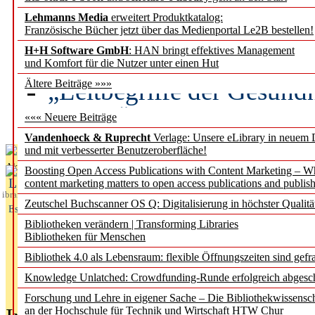
Lehmanns Media
erweitert Produktkatalog:
Künstliche Intelligenz a
Französische Bücher jetzt über das Medienportal Le2B bestellen!
besser zu verstehen
H+H Software GmbH
: HAN bringt effektives Management
und Komfort für die Nutzer unter einen Hut
„Leitbegriffe der Gesund
Ältere Beiträge »»»
des BIÖG erscheinen Ope
««« Neuere Beiträge
Vandenhoeck & Ruprecht
Verlage: Unsere eLibrary in neuem 
und mit verbesserter Benutzeroberfläche!
Aktuelles aus
Boosting Open Access Publications with Content Marketing – 
L
content marketing matters to open access publications and publish
ibrary
Zeutschel Buchscanner OS Q: Digitalisierung in höchster Qualitä
Essentials
Bibliotheken verändern | Transforming Libraries
Bibliotheken für Menschen
Bibliothek 4.0 als Lebensraum: flexible Öffnungszeiten sind gefra
Knowledge Unlatched: Crowdfunding-Runde erfolgreich abgesc
Forschung und Lehre in eigener Sache – Die Bibliothekwissensc
an der Hochschule für Technik und Wirtschaft HTW Chur