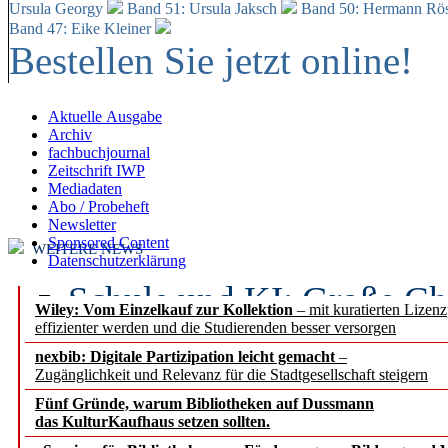
Ursula Georgy
Band 51: Ursula Jaksch
Band 50:
Hermann Rös
Band 47: Eike Kleiner
Bestellen Sie jetzt online!
Aktuelle Ausgabe
Archiv
fachbuchjournal
Zeitschrift IWP
Mediadaten
Abo / Probeheft
Newsletter
Sponsored Content
WEITERE NEWS
Datenschutzerklärung
Schule und KI: Große Ch
Wiley: Vom Einzelkauf zur Kollektion
– mit kuratierten Lizen
effizienter werden und die Studierenden besser versorgen
Voraussetzungen
nexbib: Digitale Partizipation leicht gemacht
–
Zugänglichkeit und Relevanz für die Stadtgesellschaft steigern
Erfolgreiches erstes Hal
Fünf Gründe, warum Bibliotheken auf Dussmann
Segment Research – Ausb
das KulturKaufhaus setzen sollten.