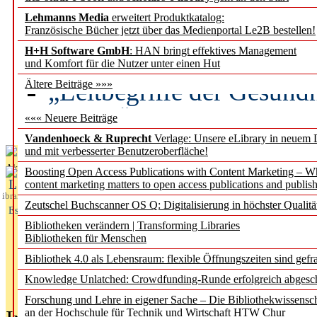
Lehmanns Media
erweitert Produktkatalog:
Künstliche Intelligenz a
Französische Bücher jetzt über das Medienportal Le2B bestellen!
besser zu verstehen
H+H Software GmbH
: HAN bringt effektives Management
und Komfort für die Nutzer unter einen Hut
„Leitbegriffe der Gesund
Ältere Beiträge »»»
des BIÖG erscheinen Ope
««« Neuere Beiträge
Vandenhoeck & Ruprecht
Verlage: Unsere eLibrary in neuem 
und mit verbesserter Benutzeroberfläche!
Aktuelles aus
Boosting Open Access Publications with Content Marketing – 
L
content marketing matters to open access publications and publish
ibrary
Zeutschel Buchscanner OS Q: Digitalisierung in höchster Qualitä
Essentials
Bibliotheken verändern | Transforming Libraries
Bibliotheken für Menschen
Bibliothek 4.0 als Lebensraum: flexible Öffnungszeiten sind gefra
Knowledge Unlatched: Crowdfunding-Runde erfolgreich abgesc
Forschung und Lehre in eigener Sache – Die Bibliothekwissensc
an der Hochschule für Technik und Wirtschaft HTW Chur