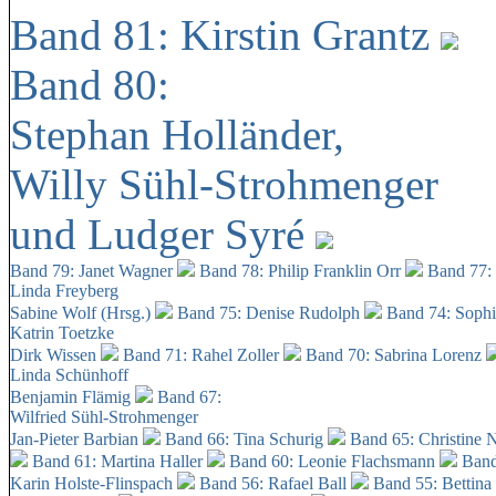
Band 81: Kirstin Grantz
Band 80:
Stephan Holländer,
Willy Sühl-Strohmenger
und Ludger Syré
Band 79: Janet Wagner
Band 78: Philip Franklin Orr
Band 77:
Linda Freyberg
Sabine Wolf (Hrsg.)
Band 75: Denise Rudolph
Band 74: Soph
Katrin Toetzke
Dirk Wissen
Band 71: Rahel Zoller
Band 70: Sabrina Lorenz
Linda Schünhoff
Benjamin Flämig
Band 67:
Wilfried Sühl-Strohmenger
Jan-Pieter Barbian
Band 66: Tina Schurig
Band 65: Christine 
Band 61: Martina Haller
Band 60:
Leonie Flachsmann
Band
Karin Holste-Flinspach
Band 56: Rafael Ball
Band 55: Bettina