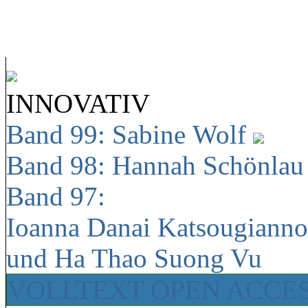
INNOVATIV
Band 99: Sabine Wolf
Band 98: Hannah Schönla
Band 97:
Ioanna Danai Katsougiann
und Ha Thao Suong Vu
VOLLTEXT OPEN ACCE