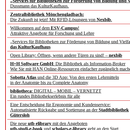
„Services für Bibliotheken zur Förderung von Bildung und Vi
angepasst
Dussmann das KulturKaufhaus.
Zentralbibliothek Mönchengladbach:
Wissenschaftskommunikati
Die Zukunft ist jetzt! Mit RFID-Lösungen von
Nexbib
.
Willkommen auf dem
ESV-Campus
!
konstruktiv!
Attraktive Angebote für Forschung und Lehre
„Services für Bibliotheken zur Förderung von Bildung und Vielfa
Mohr Siebeck übernimmt
das KulturKaufhaus
Open Library: Öffnen, wenn andere Türen zu sind! –
nexbib
und die Zeitschrift für 
H+H Software GmbH
: Die Bibliothek als Information-Broker
Wie Sie mit HAN Online-Ressourcen einfacher zugänglich mach
Francke Attempto
Sobotta Atlas
und die 3D App: Von den ersten Lehrmitteln
in der Anatomie bis zu Complete Anatomy
EBSCO Information Servic
bibliotheca
: DIGITAL – MOBIL – VERNETZT
Recherchefunktionen in
Ein rundes Bibliothekserlebnis für alle
Eine Entscheidung für Ergonomie und Kundenservice:
Automatisierte Rückgabe und Sortierung an der
Stadtbibliothek
Sorbisches Institut neu 
Gütersloh
Geschichte und kulturell
Die neue
utb elibrary
mit den Angeboten
utb-studi-e-book
und
scholars-e-library
geht an den Start