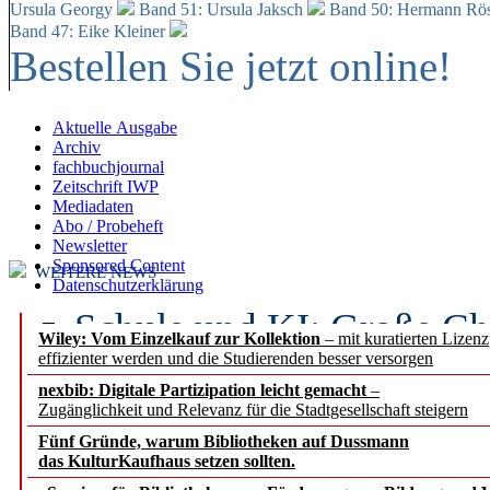
Ursula Georgy
Band 51: Ursula Jaksch
Band 50:
Hermann Rös
Band 47: Eike Kleiner
Bestellen Sie jetzt online!
Aktuelle Ausgabe
Archiv
fachbuchjournal
Zeitschrift IWP
Mediadaten
Abo / Probeheft
Newsletter
Sponsored Content
WEITERE NEWS
Datenschutzerklärung
Schule und KI: Große Ch
Wiley: Vom Einzelkauf zur Kollektion
– mit kuratierten Lizen
effizienter werden und die Studierenden besser versorgen
Voraussetzungen
nexbib: Digitale Partizipation leicht gemacht
–
Zugänglichkeit und Relevanz für die Stadtgesellschaft steigern
Erfolgreiches erstes Hal
Fünf Gründe, warum Bibliotheken auf Dussmann
Segment Research – Ausb
das KulturKaufhaus setzen sollten.