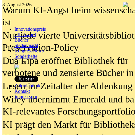
8. August 2026
Warum KI-Angst beim wissenschaft
ist
Innovationspreis
Nur jede vierte Universitätsbibliot
TIP Award
Bücher
Preservation-Policy
Stellenmarkt
KongressNews
Sonderhefte
Dua Lipa eröffnet Bibliothek für
Teilen
verbotene und zensierte Bücher in
Lesen im Zeitalter der Ablenkung
Zitierrichtlinien
Kontakt
Wiley übernimmt Emerald und ba
Impresssum
KI-relevantes Forschungsportfolio
KI prägt den Markt für Bibliothe