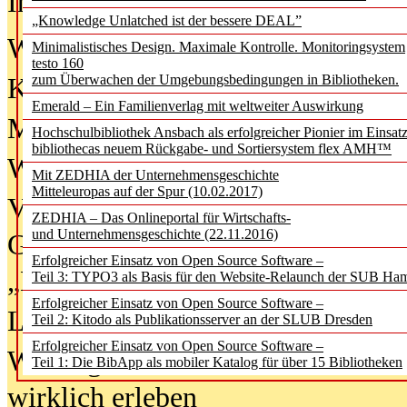
In der Ausgabe
06/2026
(August 20
„Knowledge Unlatched ist der bessere DEAL”
Was Hochschul­bibliotheken von i
Minimalistisches Design. Maximale Kontrolle. Monitoringsystem
testo 160
zum Überwachen der Umgebungsbedingungen in Bibliotheken.
Kinder in der digitalen Welt
Emerald – Ein Familienverlag mit weltweiter Auswirkung
Metadaten als Infrastruktur
Hochschulbibliothek Ansbach als erfolgreicher Pionier im Einsat
bibliothecas neuem Rückgabe- und Sortiersystem flex AMH™
Wenn Bots katalogisieren
Mit ZEDHIA der Unternehmensgeschichte
Mitteleuropas auf der Spur (10.02.2017)
Von Abschlusskleidern bis
ZEDHIA – Das Onlineportal für Wirtschafts-
und Unternehmensgeschichte (22.11.2016)
Geisterjagd-Ausrüstung in der
Erfolgreicher Einsatz von Open Source Software –
„Library of Things“ unterwegs
Teil 3: TYPO3 als Basis für den Website-Relaunch der SUB Ha
Erfolgreicher Einsatz von Open Source Software –
Lesen als Infrastrukturaufgabe
Teil 2: Kitodo als Publikationsserver an der SLUB Dresden
Erfolgreicher Einsatz von Open Source Software –
Wie Jugendliche Social Media
Teil 1: Die BibApp als mobiler Katalog für über 15 Bibliotheken
wirklich erleben