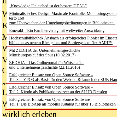
In der Ausgabe
06/2026
(August 20
„Knowledge Unlatched ist der bessere DEAL”
Was Hochschul­bibliotheken von i
Minimalistisches Design. Maximale Kontrolle. Monitoringsystem
testo 160
zum Überwachen der Umgebungsbedingungen in Bibliotheken.
Kinder in der digitalen Welt
Emerald – Ein Familienverlag mit weltweiter Auswirkung
Metadaten als Infrastruktur
Hochschulbibliothek Ansbach als erfolgreicher Pionier im Einsat
bibliothecas neuem Rückgabe- und Sortiersystem flex AMH™
Wenn Bots katalogisieren
Mit ZEDHIA der Unternehmensgeschichte
Mitteleuropas auf der Spur (10.02.2017)
Von Abschlusskleidern bis
ZEDHIA – Das Onlineportal für Wirtschafts-
und Unternehmensgeschichte (22.11.2016)
Geisterjagd-Ausrüstung in der
Erfolgreicher Einsatz von Open Source Software –
„Library of Things“ unterwegs
Teil 3: TYPO3 als Basis für den Website-Relaunch der SUB Ha
Erfolgreicher Einsatz von Open Source Software –
Lesen als Infrastrukturaufgabe
Teil 2: Kitodo als Publikationsserver an der SLUB Dresden
Erfolgreicher Einsatz von Open Source Software –
Wie Jugendliche Social Media
Teil 1: Die BibApp als mobiler Katalog für über 15 Bibliotheken
wirklich erleben