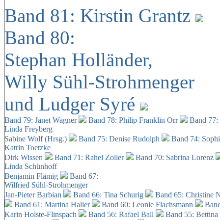
Band 81: Kirstin Grantz
Band 80:
Stephan Holländer,
Willy Sühl-Strohmenger
und Ludger Syré
Band 79: Janet Wagner
Band 78: Philip Franklin Orr
Band 77:
Linda Freyberg
Sabine Wolf (Hrsg.)
Band 75: Denise Rudolph
Band 74: Soph
Katrin Toetzke
Dirk Wissen
Band 71: Rahel Zoller
Band 70: Sabrina Lorenz
Linda Schünhoff
Benjamin Flämig
Band 67:
Wilfried Sühl-Strohmenger
Jan-Pieter Barbian
Band 66: Tina Schurig
Band 65: Christine 
Band 61: Martina Haller
Band 60:
Leonie Flachsmann
Band
Karin Holste-Flinspach
Band 56: Rafael Ball
Band 55: Bettina