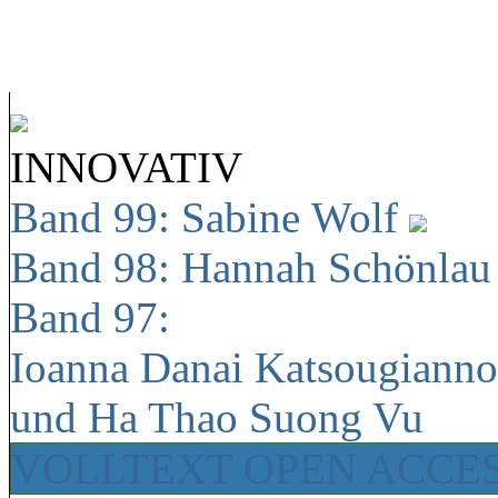
INNOVATIV
Band 99: Sabine Wolf
Band 98: Hannah Schönla
Band 97:
Ioanna Danai Katsougiann
und Ha Thao Suong Vu
VOLLTEXT OPEN ACCE