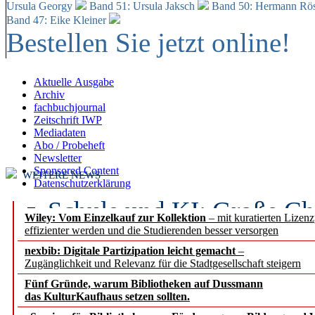
Ursula Georgy
Band 51: Ursula Jaksch
Band 50:
Hermann Rös
Band 47: Eike Kleiner
Bestellen Sie jetzt online!
Aktuelle Ausgabe
Archiv
fachbuchjournal
Zeitschrift IWP
Mediadaten
Abo / Probeheft
Newsletter
Sponsored Content
WEITERE NEWS
Datenschutzerklärung
Schule und KI: Große Ch
Wiley: Vom Einzelkauf zur Kollektion
– mit kuratierten Lizen
effizienter werden und die Studierenden besser versorgen
Voraussetzungen
nexbib: Digitale Partizipation leicht gemacht
–
Zugänglichkeit und Relevanz für die Stadtgesellschaft steigern
Erfolgreiches erstes Hal
Fünf Gründe, warum Bibliotheken auf Dussmann
Segment Research – Ausb
das KulturKaufhaus setzen sollten.