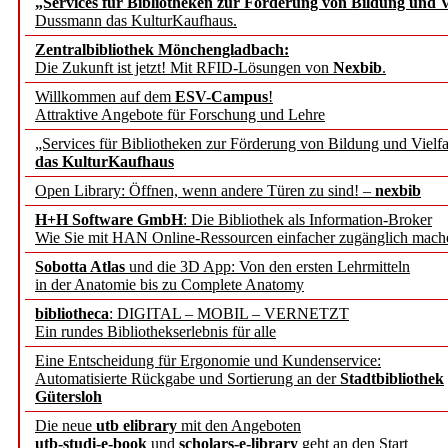
„Services für Bibliotheken zur Förderung von Bildung und Vi
angepasst
Dussmann das KulturKaufhaus.
Zentralbibliothek Mönchengladbach:
Wissenschaftskommunikati
Die Zukunft ist jetzt! Mit RFID-Lösungen von
Nexbib
.
Willkommen auf dem
ESV-Campus
!
konstruktiv!
Attraktive Angebote für Forschung und Lehre
„Services für Bibliotheken zur Förderung von Bildung und Vielfa
Mohr Siebeck übernimmt
das KulturKaufhaus
Open Library: Öffnen, wenn andere Türen zu sind! –
nexbib
und die Zeitschrift für 
H+H Software GmbH
: Die Bibliothek als Information-Broker
Wie Sie mit HAN Online-Ressourcen einfacher zugänglich mach
Francke Attempto
Sobotta Atlas
und die 3D App: Von den ersten Lehrmitteln
in der Anatomie bis zu Complete Anatomy
EBSCO Information Servic
bibliotheca
: DIGITAL – MOBIL – VERNETZT
Recherchefunktionen in
Ein rundes Bibliothekserlebnis für alle
Eine Entscheidung für Ergonomie und Kundenservice:
Automatisierte Rückgabe und Sortierung an der
Stadtbibliothek
Sorbisches Institut neu 
Gütersloh
Geschichte und kulturell
Die neue
utb elibrary
mit den Angeboten
utb-studi-e-book
und
scholars-e-library
geht an den Start