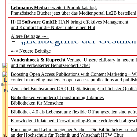
Lehmanns Media
erweitert Produktkatalog:
Künstliche Intelligenz a
Französische Bücher jetzt über das Medienportal Le2B bestellen!
besser zu verstehen
H+H Software GmbH
: HAN bringt effektives Management
und Komfort für die Nutzer unter einen Hut
„Leitbegriffe der Gesund
Ältere Beiträge »»»
des BIÖG erscheinen Ope
««« Neuere Beiträge
Vandenhoeck & Ruprecht
Verlage: Unsere eLibrary in neuem 
und mit verbesserter Benutzeroberfläche!
Aktuelles aus
Boosting Open Access Publications with Content Marketing – 
L
content marketing matters to open access publications and publish
ibrary
Zeutschel Buchscanner OS Q: Digitalisierung in höchster Qualitä
Essentials
Bibliotheken verändern | Transforming Libraries
Bibliotheken für Menschen
Bibliothek 4.0 als Lebensraum: flexible Öffnungszeiten sind gefra
Knowledge Unlatched: Crowdfunding-Runde erfolgreich abgesc
Forschung und Lehre in eigener Sache – Die Bibliothekwissensc
an der Hochschule für Technik und Wirtschaft HTW Chur