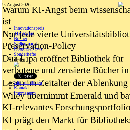
9. August 2026
Warum KI-Angst beim wissenschaft
ist
Innovationspreis
Nur jede vierte Universitätsbibliot
TIP Award
Bücher
Preservation-Policy
Stellenmarkt
KongressNews
Sonderhefte
Dua Lipa eröffnet Bibliothek für
Teilen
verbotene und zensierte Bücher in
Lesen im Zeitalter der Ablenkung
Zitierrichtlinien
Kontakt
Wiley übernimmt Emerald und ba
Impresssum
KI-relevantes Forschungsportfolio
KI prägt den Markt für Bibliothe