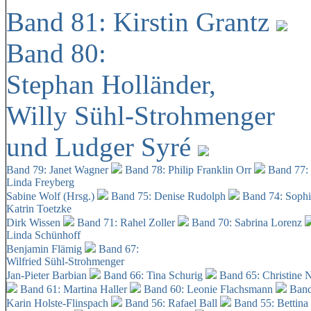
Band 81: Kirstin Grantz
Band 80:
Stephan Holländer,
Willy Sühl-Strohmenger
und Ludger Syré
Band 79: Janet Wagner
Band 78: Philip Franklin Orr
Band 77:
Linda Freyberg
Sabine Wolf (Hrsg.)
Band 75: Denise Rudolph
Band 74: Soph
Katrin Toetzke
Dirk Wissen
Band 71: Rahel Zoller
Band 70: Sabrina Lorenz
Linda Schünhoff
Benjamin Flämig
Band 67:
Wilfried Sühl-Strohmenger
Jan-Pieter Barbian
Band 66: Tina Schurig
Band 65: Christine 
Band 61: Martina Haller
Band 60:
Leonie Flachsmann
Band
Karin Holste-Flinspach
Band 56: Rafael Ball
Band 55: Bettina