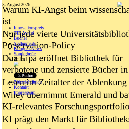
8. August 2026
Warum KI-Angst beim wissenschaft
ist
Innovationspreis
Nur jede vierte Universitätsbibliot
TIP Award
Bücher
Preservation-Policy
Stellenmarkt
KongressNews
Sonderhefte
Dua Lipa eröffnet Bibliothek für
Teilen
verbotene und zensierte Bücher in
Lesen im Zeitalter der Ablenkung
Zitierrichtlinien
Kontakt
Wiley übernimmt Emerald und ba
Impresssum
KI-relevantes Forschungsportfolio
KI prägt den Markt für Bibliothe