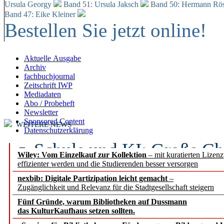
Ursula Georgy
Band 51: Ursula Jaksch
Band 50:
Hermann Rös
Band 47: Eike Kleiner
Bestellen Sie jetzt online!
Aktuelle Ausgabe
Archiv
fachbuchjournal
Zeitschrift IWP
Mediadaten
Abo / Probeheft
Newsletter
Sponsored Content
WEITERE NEWS
Datenschutzerklärung
Schule und KI: Große Ch
Wiley: Vom Einzelkauf zur Kollektion
– mit kuratierten Lizen
effizienter werden und die Studierenden besser versorgen
Voraussetzungen
nexbib: Digitale Partizipation leicht gemacht
–
Zugänglichkeit und Relevanz für die Stadtgesellschaft steigern
Erfolgreiches erstes Hal
Fünf Gründe, warum Bibliotheken auf Dussmann
Segment Research – Ausb
das KulturKaufhaus setzen sollten.