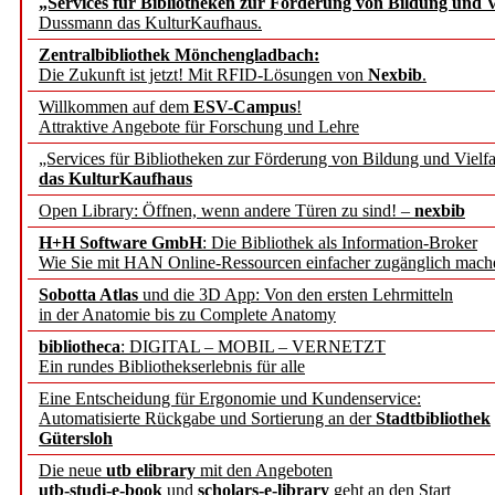
„Services für Bibliotheken zur Förderung von Bildung und Vi
angepasst
Dussmann das KulturKaufhaus.
Zentralbibliothek Mönchengladbach:
Wissenschaftskommunikati
Die Zukunft ist jetzt! Mit RFID-Lösungen von
Nexbib
.
Willkommen auf dem
ESV-Campus
!
konstruktiv!
Attraktive Angebote für Forschung und Lehre
„Services für Bibliotheken zur Förderung von Bildung und Vielfa
Mohr Siebeck übernimmt
das KulturKaufhaus
Open Library: Öffnen, wenn andere Türen zu sind! –
nexbib
und die Zeitschrift für 
H+H Software GmbH
: Die Bibliothek als Information-Broker
Wie Sie mit HAN Online-Ressourcen einfacher zugänglich mach
Francke Attempto
Sobotta Atlas
und die 3D App: Von den ersten Lehrmitteln
in der Anatomie bis zu Complete Anatomy
EBSCO Information Servic
bibliotheca
: DIGITAL – MOBIL – VERNETZT
Recherchefunktionen in
Ein rundes Bibliothekserlebnis für alle
Eine Entscheidung für Ergonomie und Kundenservice:
Automatisierte Rückgabe und Sortierung an der
Stadtbibliothek
Sorbisches Institut neu 
Gütersloh
Geschichte und kulturell
Die neue
utb elibrary
mit den Angeboten
utb-studi-e-book
und
scholars-e-library
geht an den Start