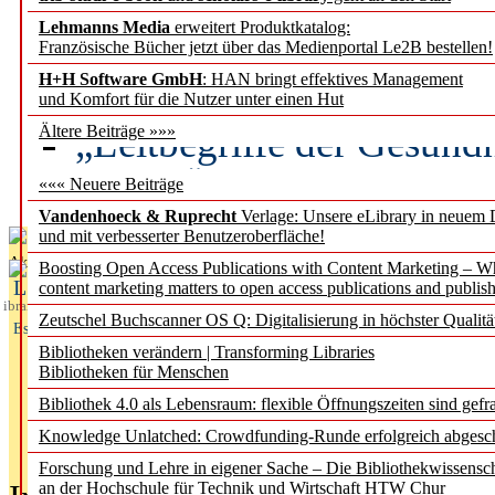
Lehmanns Media
erweitert Produktkatalog:
Künstliche Intelligenz a
Französische Bücher jetzt über das Medienportal Le2B bestellen!
besser zu verstehen
H+H Software GmbH
: HAN bringt effektives Management
und Komfort für die Nutzer unter einen Hut
„Leitbegriffe der Gesund
Ältere Beiträge »»»
des BIÖG erscheinen Ope
««« Neuere Beiträge
Vandenhoeck & Ruprecht
Verlage: Unsere eLibrary in neuem 
und mit verbesserter Benutzeroberfläche!
Aktuelles aus
Boosting Open Access Publications with Content Marketing – 
L
content marketing matters to open access publications and publish
ibrary
Zeutschel Buchscanner OS Q: Digitalisierung in höchster Qualitä
Essentials
Bibliotheken verändern | Transforming Libraries
Bibliotheken für Menschen
Bibliothek 4.0 als Lebensraum: flexible Öffnungszeiten sind gefra
Knowledge Unlatched: Crowdfunding-Runde erfolgreich abgesc
Forschung und Lehre in eigener Sache – Die Bibliothekwissensc
an der Hochschule für Technik und Wirtschaft HTW Chur