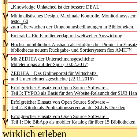
In der Ausgabe
06/2026
(August 20
„Knowledge Unlatched ist der bessere DEAL”
Was Hochschul­bibliotheken von i
Minimalistisches Design. Maximale Kontrolle. Monitoringsystem
testo 160
zum Überwachen der Umgebungsbedingungen in Bibliotheken.
Kinder in der digitalen Welt
Emerald – Ein Familienverlag mit weltweiter Auswirkung
Metadaten als Infrastruktur
Hochschulbibliothek Ansbach als erfolgreicher Pionier im Einsat
bibliothecas neuem Rückgabe- und Sortiersystem flex AMH™
Wenn Bots katalogisieren
Mit ZEDHIA der Unternehmensgeschichte
Mitteleuropas auf der Spur (10.02.2017)
Von Abschlusskleidern bis
ZEDHIA – Das Onlineportal für Wirtschafts-
und Unternehmensgeschichte (22.11.2016)
Geisterjagd-Ausrüstung in der
Erfolgreicher Einsatz von Open Source Software –
„Library of Things“ unterwegs
Teil 3: TYPO3 als Basis für den Website-Relaunch der SUB Ha
Erfolgreicher Einsatz von Open Source Software –
Lesen als Infrastrukturaufgabe
Teil 2: Kitodo als Publikationsserver an der SLUB Dresden
Erfolgreicher Einsatz von Open Source Software –
Wie Jugendliche Social Media
Teil 1: Die BibApp als mobiler Katalog für über 15 Bibliotheken
wirklich erleben