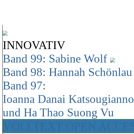
INNOVATIV
Band 99: Sabine Wolf
Band 98: Hannah Schönla
Band 97:
Ioanna Danai Katsougiann
und Ha Thao Suong Vu
VOLLTEXT OPEN ACCE