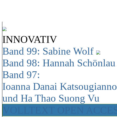
INNOVATIV
Band 99: Sabine Wolf
Band 98: Hannah Schönla
Band 97:
Ioanna Danai Katsougiann
und Ha Thao Suong Vu
VOLLTEXT OPEN ACCE