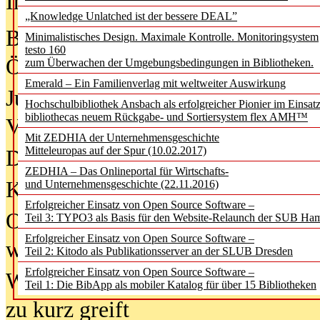
In der Ausgabe
05/2026
(Juni/Juli
„Knowledge Unlatched ist der bessere DEAL”
Bürgerforum fordert mehr Medienb
Minimalistisches Design. Maximale Kontrolle. Monitoringsystem
testo 160
Öffentlichkeit
zum Überwachen der Umgebungsbedingungen in Bibliotheken.
Emerald – Ein Familienverlag mit weltweiter Auswirkung
Jugendliche wollen besseren Schut
Hochschulbibliothek Ansbach als erfolgreicher Pionier im Einsat
bibliothecas neuem Rückgabe- und Sortiersystem flex AMH™
Verbote
Mit ZEDHIA der Unternehmensgeschichte
Mitteleuropas auf der Spur (10.02.2017)
Digitale Langzeit­archi­vierung br
ZEDHIA – Das Onlineportal für Wirtschafts-
KI-Chatbots werden Teil der wiss
und Unternehmensgeschichte (22.11.2016)
Erfolgreicher Einsatz von Open Source Software –
Offene Infrastrukturen für
Teil 3: TYPO3 als Basis für den Website-Relaunch der SUB Ha
Erfolgreicher Einsatz von Open Source Software –
wissenschaftliche Informationssy
Teil 2: Kitodo als Publikationsserver an der SLUB Dresden
Erfolgreicher Einsatz von Open Source Software –
Warum die Debatte über KI-Texte
Teil 1: Die BibApp als mobiler Katalog für über 15 Bibliotheken
zu kurz greift