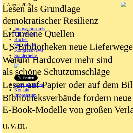
7. August 2026
Lesen als Grundlage
demokratischer Resilienz
Innovationspreis
Erfundene Quellen
TIP Award
Bücher
US-Bibliotheken neue Lieferwege
Stellenmarkt
KongressNews
Sonderhefte
Warum Hardcover mehr sind
Teilen
als schöne Schutzumschläge
Lesen auf Papier oder auf dem Bi
Zitierrichtlinien
Kontakt
Bibliotheksverbände fordern neue
Impresssum
E-Book-Modelle von großen Verl
u.v.m.