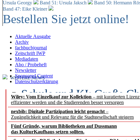
Ursula Georgy
Band 51: Ursula Jaksch
Band 50:
Hermann Rös
Band 47: Eike Kleiner
Bestellen Sie jetzt online!
Aktuelle Ausgabe
Archiv
fachbuchjournal
Zeitschrift IWP
Mediadaten
Abo / Probeheft
Newsletter
Sponsored Content
WEITERE NEWS
Datenschutzerklärung
Schule und KI: Große Ch
Wiley: Vom Einzelkauf zur Kollektion
– mit kuratierten Lizen
effizienter werden und die Studierenden besser versorgen
Voraussetzungen
nexbib: Digitale Partizipation leicht gemacht
–
Zugänglichkeit und Relevanz für die Stadtgesellschaft steigern
Erfolgreiches erstes Hal
Fünf Gründe, warum Bibliotheken auf Dussmann
Segment Research – Ausb
das KulturKaufhaus setzen sollten.