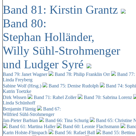
Band 81: Kirstin Grantz
Band 80:
Stephan Holländer,
Willy Sühl-Strohmenger
und Ludger Syré
Band 79: Janet Wagner
Band 78: Philip Franklin Orr
Band 77:
Linda Freyberg
Sabine Wolf (Hrsg.)
Band 75: Denise Rudolph
Band 74: Soph
Katrin Toetzke
Dirk Wissen
Band 71: Rahel Zoller
Band 70: Sabrina Lorenz
Linda Schünhoff
Benjamin Flämig
Band 67:
Wilfried Sühl-Strohmenger
Jan-Pieter Barbian
Band 66: Tina Schurig
Band 65: Christine 
Band 61: Martina Haller
Band 60:
Leonie Flachsmann
Band
Karin Holste-Flinspach
Band 56: Rafael Ball
Band 55: Bettina