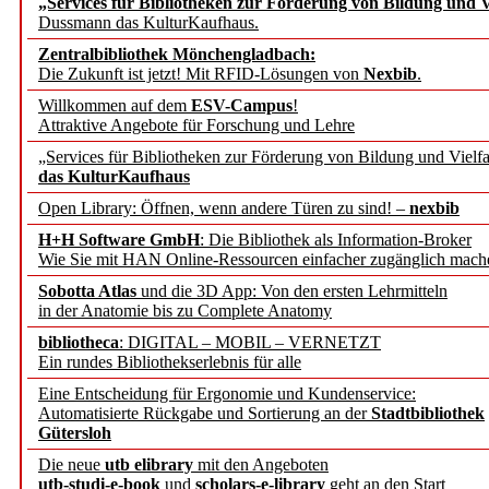
„Services für Bibliotheken zur Förderung von Bildung und Vi
angepasst
Dussmann das KulturKaufhaus.
Zentralbibliothek Mönchengladbach:
Wissenschaftskommunikati
Die Zukunft ist jetzt! Mit RFID-Lösungen von
Nexbib
.
Willkommen auf dem
ESV-Campus
!
konstruktiv!
Attraktive Angebote für Forschung und Lehre
„Services für Bibliotheken zur Förderung von Bildung und Vielfa
Mohr Siebeck übernimmt
das KulturKaufhaus
Open Library: Öffnen, wenn andere Türen zu sind! –
nexbib
und die Zeitschrift für 
H+H Software GmbH
: Die Bibliothek als Information-Broker
Wie Sie mit HAN Online-Ressourcen einfacher zugänglich mach
Francke Attempto
Sobotta Atlas
und die 3D App: Von den ersten Lehrmitteln
in der Anatomie bis zu Complete Anatomy
EBSCO Information Servic
bibliotheca
: DIGITAL – MOBIL – VERNETZT
Recherchefunktionen in
Ein rundes Bibliothekserlebnis für alle
Eine Entscheidung für Ergonomie und Kundenservice:
Automatisierte Rückgabe und Sortierung an der
Stadtbibliothek
Sorbisches Institut neu 
Gütersloh
Geschichte und kulturell
Die neue
utb elibrary
mit den Angeboten
utb-studi-e-book
und
scholars-e-library
geht an den Start