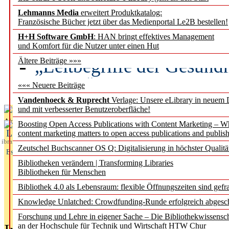
Lehmanns Media
erweitert Produktkatalog:
Künstliche Intelligenz a
Französische Bücher jetzt über das Medienportal Le2B bestellen!
besser zu verstehen
H+H Software GmbH
: HAN bringt effektives Management
und Komfort für die Nutzer unter einen Hut
„Leitbegriffe der Gesund
Ältere Beiträge »»»
des BIÖG erscheinen Ope
««« Neuere Beiträge
Vandenhoeck & Ruprecht
Verlage: Unsere eLibrary in neuem 
und mit verbesserter Benutzeroberfläche!
Aktuelles aus
Boosting Open Access Publications with Content Marketing – 
L
content marketing matters to open access publications and publish
ibrary
Zeutschel Buchscanner OS Q: Digitalisierung in höchster Qualitä
Essentials
Bibliotheken verändern | Transforming Libraries
Bibliotheken für Menschen
Bibliothek 4.0 als Lebensraum: flexible Öffnungszeiten sind gefra
Knowledge Unlatched: Crowdfunding-Runde erfolgreich abgesc
Forschung und Lehre in eigener Sache – Die Bibliothekwissensc
an der Hochschule für Technik und Wirtschaft HTW Chur