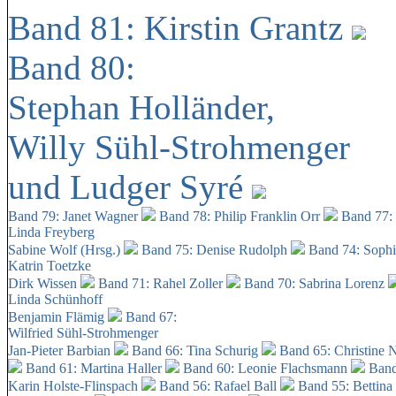
Band 81: Kirstin Grantz
Band 80:
Stephan Holländer,
Willy Sühl-Strohmenger
und Ludger Syré
Band 79: Janet Wagner
Band 78: Philip Franklin Orr
Band 77:
Linda Freyberg
Sabine Wolf (Hrsg.)
Band 75: Denise Rudolph
Band 74: Soph
Katrin Toetzke
Dirk Wissen
Band 71: Rahel Zoller
Band 70: Sabrina Lorenz
Linda Schünhoff
Benjamin Flämig
Band 67:
Wilfried Sühl-Strohmenger
Jan-Pieter Barbian
Band 66: Tina Schurig
Band 65: Christine 
Band 61: Martina Haller
Band 60:
Leonie Flachsmann
Band
Karin Holste-Flinspach
Band 56: Rafael Ball
Band 55: Bettina