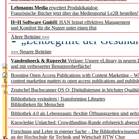
Lehmanns Media
erweitert Produktkatalog:
Künstliche Intelligenz a
Französische Bücher jetzt über das Medienportal Le2B bestellen!
besser zu verstehen
H+H Software GmbH
: HAN bringt effektives Management
und Komfort für die Nutzer unter einen Hut
„Leitbegriffe der Gesund
Ältere Beiträge »»»
des BIÖG erscheinen Ope
««« Neuere Beiträge
Vandenhoeck & Ruprecht
Verlage: Unsere eLibrary in neuem 
und mit verbesserter Benutzeroberfläche!
Aktuelles aus
Boosting Open Access Publications with Content Marketing – 
L
content marketing matters to open access publications and publish
ibrary
Zeutschel Buchscanner OS Q: Digitalisierung in höchster Qualitä
Essentials
Bibliotheken verändern | Transforming Libraries
Bibliotheken für Menschen
Bibliothek 4.0 als Lebensraum: flexible Öffnungszeiten sind gefra
Knowledge Unlatched: Crowdfunding-Runde erfolgreich abgesc
Forschung und Lehre in eigener Sache – Die Bibliothekwissensc
an der Hochschule für Technik und Wirtschaft HTW Chur