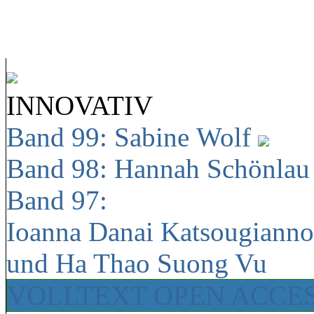
INNOVATIV
Band 99: Sabine Wolf
Band 98: Hannah Schönla
Band 97:
Ioanna Danai Katsougiann
und Ha Thao Suong Vu
VOLLTEXT OPEN ACCE