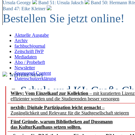
Ursula Georgy
Band 51: Ursula Jaksch
Band 50:
Hermann Rös
Band 47: Eike Kleiner
Bestellen Sie jetzt online!
Aktuelle Ausgabe
Archiv
fachbuchjournal
Zeitschrift IWP
Mediadaten
Abo / Probeheft
Newsletter
Sponsored Content
WEITERE NEWS
Datenschutzerklärung
Schule und KI: Große Ch
Wiley: Vom Einzelkauf zur Kollektion
– mit kuratierten Lizen
effizienter werden und die Studierenden besser versorgen
Voraussetzungen
nexbib: Digitale Partizipation leicht gemacht
–
Zugänglichkeit und Relevanz für die Stadtgesellschaft steigern
Erfolgreiches erstes Hal
Fünf Gründe, warum Bibliotheken auf Dussmann
Segment Research – Ausb
das KulturKaufhaus setzen sollten.