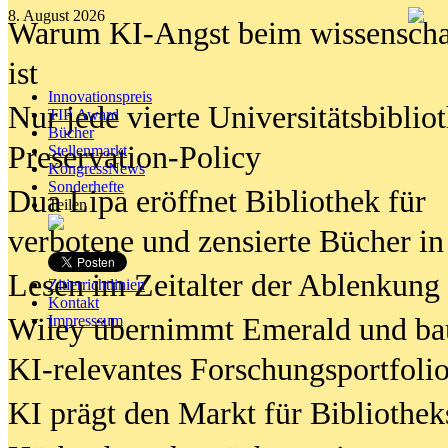
8. August 2026
Warum KI-Angst beim wissenschaft
ist
Innovationspreis
Nur jede vierte Universitätsbibliot
TIP Award
Bücher
Preservation-Policy
Stellenmarkt
KongressNews
Sonderhefte
Dua Lipa eröffnet Bibliothek für
Teilen
verbotene und zensierte Bücher in
Lesen im Zeitalter der Ablenkung
Zitierrichtlinien
Kontakt
Wiley übernimmt Emerald und ba
Impresssum
KI-relevantes Forschungsportfolio
KI prägt den Markt für Bibliothe