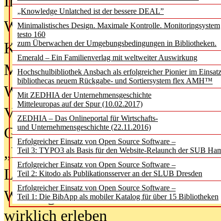
In der Ausgabe
06/2026
(August 20
„Knowledge Unlatched ist der bessere DEAL”
Was Hochschul­bibliotheken von i
Minimalistisches Design. Maximale Kontrolle. Monitoringsystem
testo 160
zum Überwachen der Umgebungsbedingungen in Bibliotheken.
Kinder in der digitalen Welt
Emerald – Ein Familienverlag mit weltweiter Auswirkung
Metadaten als Infrastruktur
Hochschulbibliothek Ansbach als erfolgreicher Pionier im Einsat
bibliothecas neuem Rückgabe- und Sortiersystem flex AMH™
Wenn Bots katalogisieren
Mit ZEDHIA der Unternehmensgeschichte
Mitteleuropas auf der Spur (10.02.2017)
Von Abschlusskleidern bis
ZEDHIA – Das Onlineportal für Wirtschafts-
und Unternehmensgeschichte (22.11.2016)
Geisterjagd-Ausrüstung in der
Erfolgreicher Einsatz von Open Source Software –
„Library of Things“ unterwegs
Teil 3: TYPO3 als Basis für den Website-Relaunch der SUB Ha
Erfolgreicher Einsatz von Open Source Software –
Lesen als Infrastrukturaufgabe
Teil 2: Kitodo als Publikationsserver an der SLUB Dresden
Erfolgreicher Einsatz von Open Source Software –
Wie Jugendliche Social Media
Teil 1: Die BibApp als mobiler Katalog für über 15 Bibliotheken
wirklich erleben