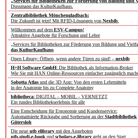
„Services für Bibliotheken zur Förderung von Bildung und Vi
angepasst
Dussmann das KulturKaufhaus.
Zentralbibliothek Mönchengladbach:
Wissenschaftskommunikati
Die Zukunft ist jetzt! Mit RFID-Lösungen von
Nexbib
.
Willkommen auf dem
ESV-Campus
!
konstruktiv!
Attraktive Angebote für Forschung und Lehre
„Services für Bibliotheken zur Förderung von Bildung und Vielfa
Mohr Siebeck übernimmt
das KulturKaufhaus
Open Library: Öffnen, wenn andere Türen zu sind! –
nexbib
und die Zeitschrift für 
H+H Software GmbH
: Die Bibliothek als Information-Broker
Wie Sie mit HAN Online-Ressourcen einfacher zugänglich mach
Francke Attempto
Sobotta Atlas
und die 3D App: Von den ersten Lehrmitteln
in der Anatomie bis zu Complete Anatomy
EBSCO Information Servic
bibliotheca
: DIGITAL – MOBIL – VERNETZT
Recherchefunktionen in
Ein rundes Bibliothekserlebnis für alle
Eine Entscheidung für Ergonomie und Kundenservice:
Automatisierte Rückgabe und Sortierung an der
Stadtbibliothek
Sorbisches Institut neu 
Gütersloh
Geschichte und kulturell
Die neue
utb elibrary
mit den Angeboten
utb-studi-e-book
und
scholars-e-library
geht an den Start