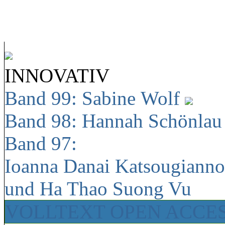
INNOVATIV
Band 99: Sabine Wolf
Band 98: Hannah Schönla
Band 97:
Ioanna Danai Katsougiann
und Ha Thao Suong Vu
VOLLTEXT OPEN ACCE