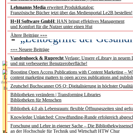
Lehmanns Media
erweitert Produktkatalog:
Künstliche Intelligenz a
Französische Bücher jetzt über das Medienportal Le2B bestellen!
besser zu verstehen
H+H Software GmbH
: HAN bringt effektives Management
und Komfort für die Nutzer unter einen Hut
„Leitbegriffe der Gesund
Ältere Beiträge »»»
des BIÖG erscheinen Ope
««« Neuere Beiträge
Vandenhoeck & Ruprecht
Verlage: Unsere eLibrary in neuem 
und mit verbesserter Benutzeroberfläche!
Aktuelles aus
Boosting Open Access Publications with Content Marketing – 
L
content marketing matters to open access publications and publish
ibrary
Zeutschel Buchscanner OS Q: Digitalisierung in höchster Qualitä
Essentials
Bibliotheken verändern | Transforming Libraries
Bibliotheken für Menschen
Bibliothek 4.0 als Lebensraum: flexible Öffnungszeiten sind gefra
Knowledge Unlatched: Crowdfunding-Runde erfolgreich abgesc
Forschung und Lehre in eigener Sache – Die Bibliothekwissensc
an der Hochschule für Technik und Wirtschaft HTW Chur