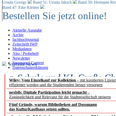
Ursula Georgy
Band 51: Ursula Jaksch
Band 50:
Hermann Rös
Band 47: Eike Kleiner
Bestellen Sie jetzt online!
Aktuelle Ausgabe
Archiv
fachbuchjournal
Zeitschrift IWP
Mediadaten
Abo / Probeheft
Newsletter
Sponsored Content
WEITERE NEWS
Datenschutzerklärung
Schule und KI: Große Ch
Wiley: Vom Einzelkauf zur Kollektion
– mit kuratierten Lizen
effizienter werden und die Studierenden besser versorgen
Voraussetzungen
nexbib: Digitale Partizipation leicht gemacht
–
Zugänglichkeit und Relevanz für die Stadtgesellschaft steigern
Erfolgreiches erstes Hal
Fünf Gründe, warum Bibliotheken auf Dussmann
Segment Research – Ausb
das KulturKaufhaus setzen sollten.