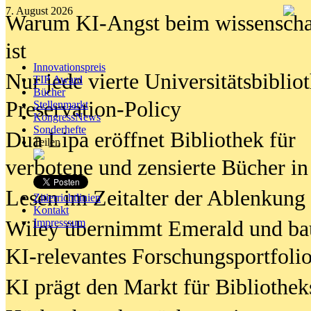
7. August 2026
Warum KI-Angst beim wissenschaft
ist
Innovationspreis
Nur jede vierte Universitätsbibliot
TIP Award
Bücher
Preservation-Policy
Stellenmarkt
KongressNews
Sonderhefte
Dua Lipa eröffnet Bibliothek für
Teilen
verbotene und zensierte Bücher in
Lesen im Zeitalter der Ablenkung
Zitierrichtlinien
Kontakt
Wiley übernimmt Emerald und ba
Impresssum
KI-relevantes Forschungsportfolio
KI prägt den Markt für Bibliothe