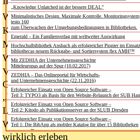
In der Ausgabe
06/2026
(August 20
„Knowledge Unlatched ist der bessere DEAL”
Was Hochschul­bibliotheken von i
Minimalistisches Design. Maximale Kontrolle. Monitoringsystem
testo 160
zum Überwachen der Umgebungsbedingungen in Bibliotheken.
Kinder in der digitalen Welt
Emerald – Ein Familienverlag mit weltweiter Auswirkung
Metadaten als Infrastruktur
Hochschulbibliothek Ansbach als erfolgreicher Pionier im Einsat
bibliothecas neuem Rückgabe- und Sortiersystem flex AMH™
Wenn Bots katalogisieren
Mit ZEDHIA der Unternehmensgeschichte
Mitteleuropas auf der Spur (10.02.2017)
Von Abschlusskleidern bis
ZEDHIA – Das Onlineportal für Wirtschafts-
und Unternehmensgeschichte (22.11.2016)
Geisterjagd-Ausrüstung in der
Erfolgreicher Einsatz von Open Source Software –
„Library of Things“ unterwegs
Teil 3: TYPO3 als Basis für den Website-Relaunch der SUB Ha
Erfolgreicher Einsatz von Open Source Software –
Lesen als Infrastrukturaufgabe
Teil 2: Kitodo als Publikationsserver an der SLUB Dresden
Erfolgreicher Einsatz von Open Source Software –
Wie Jugendliche Social Media
Teil 1: Die BibApp als mobiler Katalog für über 15 Bibliotheken
wirklich erleben