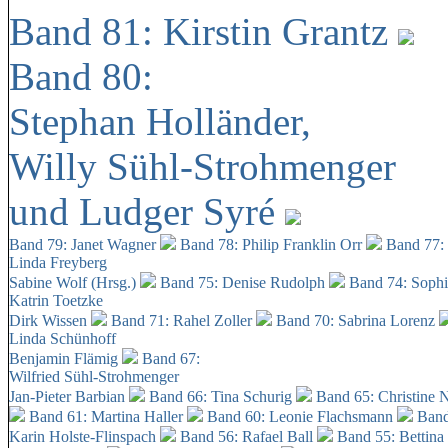
Band 81: Kirstin Grantz
Band 80:
Stephan Holländer,
Willy Sühl-Strohmenger
und Ludger Syré
Band 79: Janet Wagner
Band 78: Philip Franklin Orr
Band 77:
Linda Freyberg
Sabine Wolf (Hrsg.)
Band 75: Denise Rudolph
Band 74: Soph
Katrin Toetzke
Dirk Wissen
Band 71: Rahel Zoller
Band 70: Sabrina Lorenz
Linda Schünhoff
Benjamin Flämig
Band 67:
Wilfried Sühl-Strohmenger
Jan-Pieter Barbian
Band 66: Tina Schurig
Band 65: Christine 
Band 61: Martina Haller
Band 60:
Leonie Flachsmann
Band
Karin Holste-Flinspach
Band 56: Rafael Ball
Band 55: Bettina