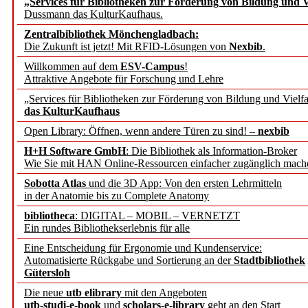
„Services für Bibliotheken zur Förderung von Bildung und Vi
angepasst
Dussmann das KulturKaufhaus.
Zentralbibliothek Mönchengladbach:
Wissenschaftskommunikati
Die Zukunft ist jetzt! Mit RFID-Lösungen von
Nexbib
.
Willkommen auf dem
ESV-Campus
!
konstruktiv!
Attraktive Angebote für Forschung und Lehre
„Services für Bibliotheken zur Förderung von Bildung und Vielfa
Mohr Siebeck übernimmt
das KulturKaufhaus
Open Library: Öffnen, wenn andere Türen zu sind! –
nexbib
und die Zeitschrift für 
H+H Software GmbH
: Die Bibliothek als Information-Broker
Wie Sie mit HAN Online-Ressourcen einfacher zugänglich mach
Francke Attempto
Sobotta Atlas
und die 3D App: Von den ersten Lehrmitteln
in der Anatomie bis zu Complete Anatomy
EBSCO Information Servic
bibliotheca
: DIGITAL – MOBIL – VERNETZT
Recherchefunktionen in
Ein rundes Bibliothekserlebnis für alle
Eine Entscheidung für Ergonomie und Kundenservice:
Automatisierte Rückgabe und Sortierung an der
Stadtbibliothek
Sorbisches Institut neu 
Gütersloh
Geschichte und kulturell
Die neue
utb elibrary
mit den Angeboten
utb-studi-e-book
und
scholars-e-library
geht an den Start