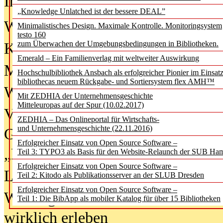
In der Ausgabe
06/2026
(August 20
„Knowledge Unlatched ist der bessere DEAL”
Was Hochschul­bibliotheken von i
Minimalistisches Design. Maximale Kontrolle. Monitoringsystem
testo 160
zum Überwachen der Umgebungsbedingungen in Bibliotheken.
Kinder in der digitalen Welt
Emerald – Ein Familienverlag mit weltweiter Auswirkung
Metadaten als Infrastruktur
Hochschulbibliothek Ansbach als erfolgreicher Pionier im Einsat
bibliothecas neuem Rückgabe- und Sortiersystem flex AMH™
Wenn Bots katalogisieren
Mit ZEDHIA der Unternehmensgeschichte
Mitteleuropas auf der Spur (10.02.2017)
Von Abschlusskleidern bis
ZEDHIA – Das Onlineportal für Wirtschafts-
und Unternehmensgeschichte (22.11.2016)
Geisterjagd-Ausrüstung in der
Erfolgreicher Einsatz von Open Source Software –
„Library of Things“ unterwegs
Teil 3: TYPO3 als Basis für den Website-Relaunch der SUB Ha
Erfolgreicher Einsatz von Open Source Software –
Lesen als Infrastrukturaufgabe
Teil 2: Kitodo als Publikationsserver an der SLUB Dresden
Erfolgreicher Einsatz von Open Source Software –
Wie Jugendliche Social Media
Teil 1: Die BibApp als mobiler Katalog für über 15 Bibliotheken
wirklich erleben