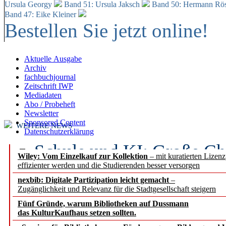
Ursula Georgy
Band 51: Ursula Jaksch
Band 50:
Hermann Rös
Band 47: Eike Kleiner
Bestellen Sie jetzt online!
Aktuelle Ausgabe
Archiv
fachbuchjournal
Zeitschrift IWP
Mediadaten
Abo / Probeheft
Newsletter
Sponsored Content
WEITERE NEWS
Datenschutzerklärung
Schule und KI: Große Ch
Wiley: Vom Einzelkauf zur Kollektion
– mit kuratierten Lizen
effizienter werden und die Studierenden besser versorgen
Voraussetzungen
nexbib: Digitale Partizipation leicht gemacht
–
Zugänglichkeit und Relevanz für die Stadtgesellschaft steigern
Erfolgreiches erstes Hal
Fünf Gründe, warum Bibliotheken auf Dussmann
Segment Research – Ausb
das KulturKaufhaus setzen sollten.