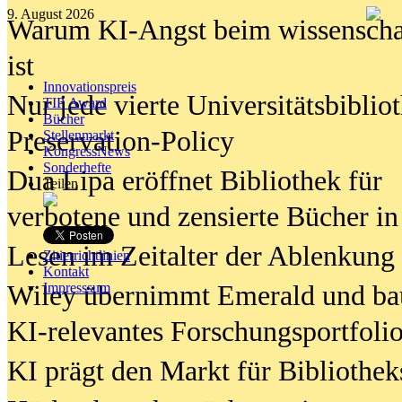
9. August 2026
Warum KI-Angst beim wissenschaft
ist
Innovationspreis
Nur jede vierte Universitätsbibliot
TIP Award
Bücher
Preservation-Policy
Stellenmarkt
KongressNews
Sonderhefte
Dua Lipa eröffnet Bibliothek für
Teilen
verbotene und zensierte Bücher in
Lesen im Zeitalter der Ablenkung
Zitierrichtlinien
Kontakt
Wiley übernimmt Emerald und ba
Impresssum
KI-relevantes Forschungsportfolio
KI prägt den Markt für Bibliothe