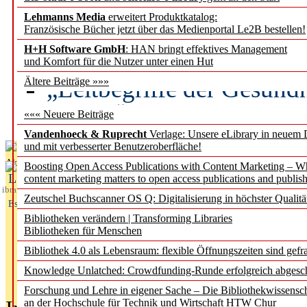
Lehmanns Media
erweitert Produktkatalog:
Künstliche Intelligenz a
Französische Bücher jetzt über das Medienportal Le2B bestellen!
besser zu verstehen
H+H Software GmbH
: HAN bringt effektives Management
und Komfort für die Nutzer unter einen Hut
„Leitbegriffe der Gesund
Ältere Beiträge »»»
des BIÖG erscheinen Ope
««« Neuere Beiträge
Vandenhoeck & Ruprecht
Verlage: Unsere eLibrary in neuem 
und mit verbesserter Benutzeroberfläche!
Aktuelles aus
Boosting Open Access Publications with Content Marketing – 
L
content marketing matters to open access publications and publish
ibrary
Zeutschel Buchscanner OS Q: Digitalisierung in höchster Qualitä
Essentials
Bibliotheken verändern | Transforming Libraries
Bibliotheken für Menschen
Bibliothek 4.0 als Lebensraum: flexible Öffnungszeiten sind gefra
Knowledge Unlatched: Crowdfunding-Runde erfolgreich abgesc
Forschung und Lehre in eigener Sache – Die Bibliothekwissensc
an der Hochschule für Technik und Wirtschaft HTW Chur