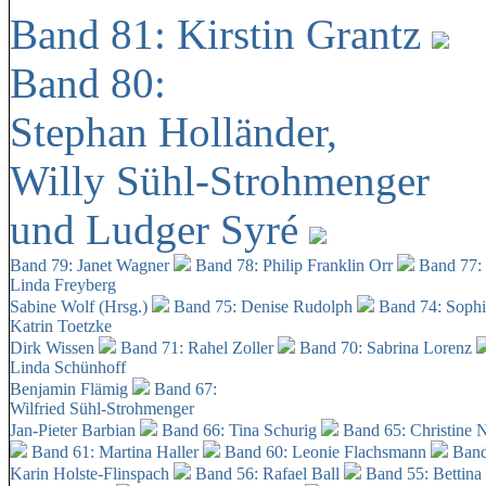
Band 81: Kirstin Grantz
Band 80:
Stephan Holländer,
Willy Sühl-Strohmenger
und Ludger Syré
Band 79: Janet Wagner
Band 78: Philip Franklin Orr
Band 77:
Linda Freyberg
Sabine Wolf (Hrsg.)
Band 75: Denise Rudolph
Band 74: Soph
Katrin Toetzke
Dirk Wissen
Band 71: Rahel Zoller
Band 70: Sabrina Lorenz
Linda Schünhoff
Benjamin Flämig
Band 67:
Wilfried Sühl-Strohmenger
Jan-Pieter Barbian
Band 66: Tina Schurig
Band 65: Christine 
Band 61: Martina Haller
Band 60:
Leonie Flachsmann
Band
Karin Holste-Flinspach
Band 56: Rafael Ball
Band 55: Bettina