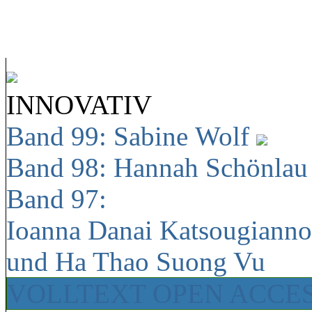
INNOVATIV
Band 99: Sabine Wolf
Band 98: Hannah Schönla
Band 97:
Ioanna Danai Katsougiann
und Ha Thao Suong Vu
VOLLTEXT OPEN ACCE