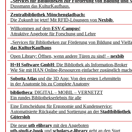
„Services für Bibliotheken zur Förderung von Bildung und Vi
angepasst
Dussmann das KulturKaufhaus.
Zentralbibliothek Mönchengladbach:
Wissenschaftskommunikati
Die Zukunft ist jetzt! Mit RFID-Lösungen von
Nexbib
.
Willkommen auf dem
ESV-Campus
!
konstruktiv!
Attraktive Angebote für Forschung und Lehre
„Services für Bibliotheken zur Förderung von Bildung und Vielfa
Mohr Siebeck übernimmt
das KulturKaufhaus
Open Library: Öffnen, wenn andere Türen zu sind! –
nexbib
und die Zeitschrift für 
H+H Software GmbH
: Die Bibliothek als Information-Broker
Wie Sie mit HAN Online-Ressourcen einfacher zugänglich mach
Francke Attempto
Sobotta Atlas
und die 3D App: Von den ersten Lehrmitteln
in der Anatomie bis zu Complete Anatomy
EBSCO Information Servic
bibliotheca
: DIGITAL – MOBIL – VERNETZT
Recherchefunktionen in
Ein rundes Bibliothekserlebnis für alle
Eine Entscheidung für Ergonomie und Kundenservice:
Automatisierte Rückgabe und Sortierung an der
Stadtbibliothek
Sorbisches Institut neu 
Gütersloh
Geschichte und kulturell
Die neue
utb elibrary
mit den Angeboten
utb-studi-e-book
und
scholars-e-library
geht an den Start