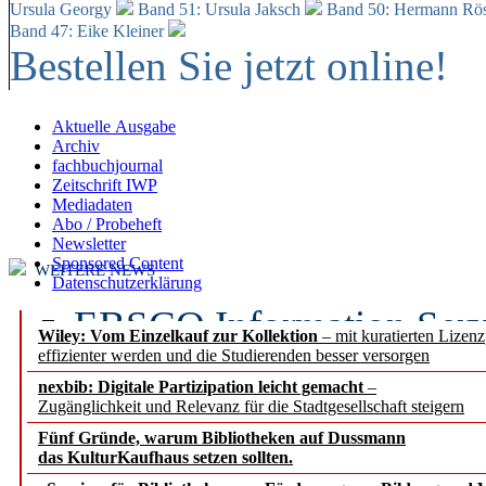
Ursula Georgy
Band 51: Ursula Jaksch
Band 50:
Hermann Rös
Band 47: Eike Kleiner
Bestellen Sie jetzt online!
Aktuelle Ausgabe
Archiv
fachbuchjournal
Zeitschrift IWP
Mediadaten
Abo / Probeheft
Newsletter
Sponsored Content
WEITERE NEWS
Datenschutzerklärung
EBSCO Information Servic
Wiley: Vom Einzelkauf zur Kollektion
– mit kuratierten Lizen
effizienter werden und die Studierenden besser versorgen
Recherchefunktionen in
nexbib: Digitale Partizipation leicht gemacht
–
Zugänglichkeit und Relevanz für die Stadtgesellschaft steigern
Sorbisches Institut neu 
Fünf Gründe, warum Bibliotheken auf Dussmann
Geschichte und kulturell
das KulturKaufhaus setzen sollten.