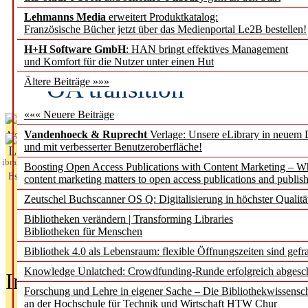
Lehmanns Media
erweitert Produktkatalog:
Fifth Open Access Repor
Französische Bücher jetzt über das Medienportal Le2B bestellen!
H+H Software GmbH
: HAN bringt effektives Management
transformative agreements
und Komfort für die Nutzer unter einen Hut
OA transition
Ältere Beiträge »»»
««« Neuere Beiträge
Vandenhoeck & Ruprecht
Verlage: Unsere eLibrary in neuem 
Aktuelles aus
und mit verbesserter Benutzeroberfläche!
L
ibrary
Boosting Open Access Publications with Content Marketing – 
Essentials
content marketing matters to open access publications and publish
Zeutschel Buchscanner OS Q: Digitalisierung in höchster Qualitä
Bibliotheken verändern | Transforming Libraries
Bibliotheken für Menschen
Bibliothek 4.0 als Lebensraum: flexible Öffnungszeiten sind gefra
Knowledge Unlatched: Crowdfunding-Runde erfolgreich abgesc
In der Ausgabe
05/2026
(Juni/Juli
Forschung und Lehre in eigener Sache – Die Bibliothekwissensc
an der Hochschule für Technik und Wirtschaft HTW Chur