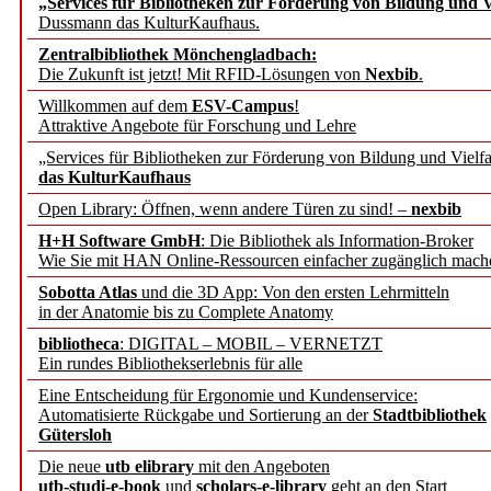
„Services für Bibliotheken zur Förderung von Bildung und Vi
Dussmann das KulturKaufhaus.
Künstliche Intelligenz a
Zentralbibliothek Mönchengladbach:
besser zu verstehen
Die Zukunft ist jetzt! Mit RFID-Lösungen von
Nexbib
.
Willkommen auf dem
ESV-Campus
!
Attraktive Angebote für Forschung und Lehre
„Leitbegriffe der Gesund
„Services für Bibliotheken zur Förderung von Bildung und Vielfa
des BIÖG erscheinen Ope
das KulturKaufhaus
Open Library: Öffnen, wenn andere Türen zu sind! –
nexbib
Forschungsdateninfrastru
H+H Software GmbH
: Die Bibliothek als Information-Broker
Wie Sie mit HAN Online-Ressourcen einfacher zugänglich mach
jedem Experiment
Sobotta Atlas
und die 3D App: Von den ersten Lehrmitteln
in der Anatomie bis zu Complete Anatomy
DFG setzt Förderung des
bibliotheca
: DIGITAL – MOBIL – VERNETZT
Ein rundes Bibliothekserlebnis für alle
FAIRmat fort
Eine Entscheidung für Ergonomie und Kundenservice:
Automatisierte Rückgabe und Sortierung an der
Stadtbibliothek
Bayerns digitale Schatzk
Gütersloh
Die neue
utb elibrary
mit den Angeboten
Schulwandbilder aus Wür
utb-studi-e-book
und
scholars-e-library
geht an den Start