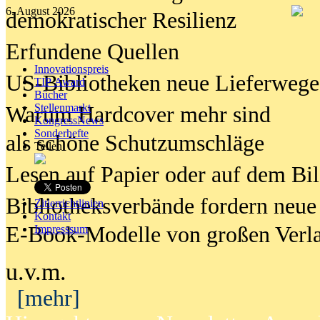
6. August 2026
demokratischer Resilienz
Erfundene Quellen
Innovationspreis
US-Bibliotheken neue Lieferwege
TIP Award
Bücher
Stellenmarkt
Warum Hardcover mehr sind
KongressNews
Sonderhefte
als schöne Schutzumschläge
Teilen
Lesen auf Papier oder auf dem Bi
Bibliotheksverbände fordern neue
Zitierrichtlinien
Kontakt
E-Book-Modelle von großen Verl
Impresssum
u.v.m.
[mehr]