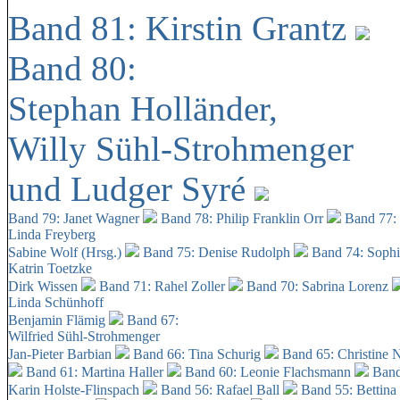
Band 81: Kirstin Grantz
Band 80:
Stephan Holländer,
Willy Sühl-Strohmenger
und Ludger Syré
Band 79: Janet Wagner
Band 78: Philip Franklin Orr
Band 77:
Linda Freyberg
Sabine Wolf (Hrsg.)
Band 75: Denise Rudolph
Band 74: Soph
Katrin Toetzke
Dirk Wissen
Band 71: Rahel Zoller
Band 70: Sabrina Lorenz
Linda Schünhoff
Benjamin Flämig
Band 67:
Wilfried Sühl-Strohmenger
Jan-Pieter Barbian
Band 66: Tina Schurig
Band 65: Christine 
Band 61: Martina Haller
Band 60:
Leonie Flachsmann
Band
Karin Holste-Flinspach
Band 56: Rafael Ball
Band 55: Bettina