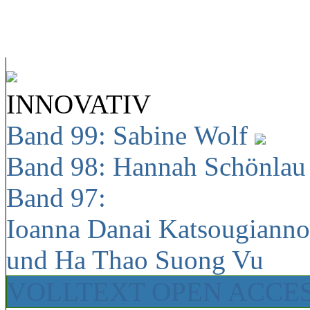
INNOVATIV
Band 99: Sabine Wolf
Band 98: Hannah Schönla
Band 97:
Ioanna Danai Katsougiann
und Ha Thao Suong Vu
VOLLTEXT OPEN ACCE