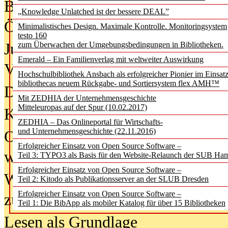
Bürgerforum fordert mehr Medienb
„Knowledge Unlatched ist der bessere DEAL”
Öffentlichkeit
Minimalistisches Design. Maximale Kontrolle. Monitoringsystem
testo 160
Jugendliche wollen besseren Schut
zum Überwachen der Umgebungsbedingungen in Bibliotheken.
Emerald – Ein Familienverlag mit weltweiter Auswirkung
Verbote
Hochschulbibliothek Ansbach als erfolgreicher Pionier im Einsat
bibliothecas neuem Rückgabe- und Sortiersystem flex AMH™
Digitale Langzeit­archi­vierung br
Mit ZEDHIA der Unternehmensgeschichte
Mitteleuropas auf der Spur (10.02.2017)
KI-Chatbots werden Teil der wiss
ZEDHIA – Das Onlineportal für Wirtschafts-
und Unternehmensgeschichte (22.11.2016)
Offene Infrastrukturen für
Erfolgreicher Einsatz von Open Source Software –
wissenschaftliche Informationssy
Teil 3: TYPO3 als Basis für den Website-Relaunch der SUB Ha
Erfolgreicher Einsatz von Open Source Software –
Warum die Debatte über KI-Texte
Teil 2: Kitodo als Publikationsserver an der SLUB Dresden
Erfolgreicher Einsatz von Open Source Software –
zu kurz greift
Teil 1: Die BibApp als mobiler Katalog für über 15 Bibliotheken
Lesen als Grundlage