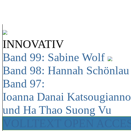
INNOVATIV
Band 99: Sabine Wolf
Band 98: Hannah Schönla
Band 97:
Ioanna Danai Katsougiann
und Ha Thao Suong Vu
VOLLTEXT OPEN ACCE