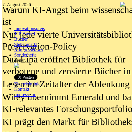
7. August 2026
Warum KI-Angst beim wissenschaft
ist
Innovationspreis
Nur jede vierte Universitätsbibliot
TIP Award
Bücher
Preservation-Policy
Stellenmarkt
KongressNews
Sonderhefte
Dua Lipa eröffnet Bibliothek für
Teilen
verbotene und zensierte Bücher in
Lesen im Zeitalter der Ablenkung
Zitierrichtlinien
Kontakt
Wiley übernimmt Emerald und ba
Impresssum
KI-relevantes Forschungsportfolio
KI prägt den Markt für Bibliothe