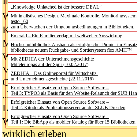
In der Ausgabe
06/2026
(August 20
„Knowledge Unlatched ist der bessere DEAL”
Was Hochschul­bibliotheken von i
Minimalistisches Design. Maximale Kontrolle. Monitoringsystem
testo 160
zum Überwachen der Umgebungsbedingungen in Bibliotheken.
Kinder in der digitalen Welt
Emerald – Ein Familienverlag mit weltweiter Auswirkung
Metadaten als Infrastruktur
Hochschulbibliothek Ansbach als erfolgreicher Pionier im Einsat
bibliothecas neuem Rückgabe- und Sortiersystem flex AMH™
Wenn Bots katalogisieren
Mit ZEDHIA der Unternehmensgeschichte
Mitteleuropas auf der Spur (10.02.2017)
Von Abschlusskleidern bis
ZEDHIA – Das Onlineportal für Wirtschafts-
und Unternehmensgeschichte (22.11.2016)
Geisterjagd-Ausrüstung in der
Erfolgreicher Einsatz von Open Source Software –
„Library of Things“ unterwegs
Teil 3: TYPO3 als Basis für den Website-Relaunch der SUB Ha
Erfolgreicher Einsatz von Open Source Software –
Lesen als Infrastrukturaufgabe
Teil 2: Kitodo als Publikationsserver an der SLUB Dresden
Erfolgreicher Einsatz von Open Source Software –
Wie Jugendliche Social Media
Teil 1: Die BibApp als mobiler Katalog für über 15 Bibliotheken
wirklich erleben