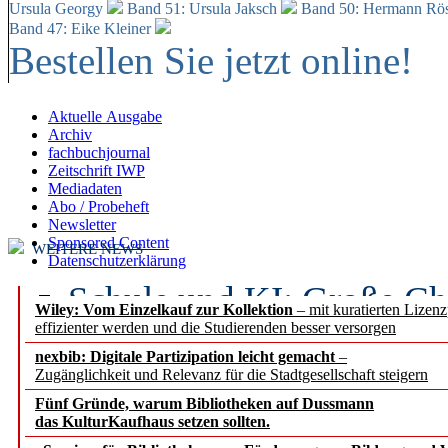
Ursula Georgy
Band 51: Ursula Jaksch
Band 50:
Hermann Rös
Band 47: Eike Kleiner
Bestellen Sie jetzt online!
Aktuelle Ausgabe
Archiv
fachbuchjournal
Zeitschrift IWP
Mediadaten
Abo / Probeheft
Newsletter
Sponsored Content
WEITERE NEWS
Datenschutzerklärung
Schule und KI: Große Ch
Wiley: Vom Einzelkauf zur Kollektion
– mit kuratierten Lizen
effizienter werden und die Studierenden besser versorgen
Voraussetzungen
nexbib: Digitale Partizipation leicht gemacht
–
Zugänglichkeit und Relevanz für die Stadtgesellschaft steigern
Erfolgreiches erstes Hal
Fünf Gründe, warum Bibliotheken auf Dussmann
Segment Research – Ausb
das KulturKaufhaus setzen sollten.