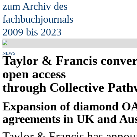
zum Archiv des
fach
b
uchjournals
2009 bis 2023
NEWS
Taylor & Francis convert
open access
through Collective Path
Expansion of diamond OA
agreements in UK and Aus
Taylor & Francis has annou