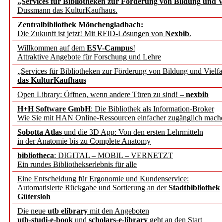
„Services für Bibliotheken zur Förderung von Bildung und Vi
angepasst
Dussmann das KulturKaufhaus.
Zentralbibliothek Mönchengladbach:
Wissenschaftskommunikati
Die Zukunft ist jetzt! Mit RFID-Lösungen von
Nexbib
.
Willkommen auf dem
ESV-Campus
!
konstruktiv!
Attraktive Angebote für Forschung und Lehre
„Services für Bibliotheken zur Förderung von Bildung und Vielfa
Mohr Siebeck übernimmt
das KulturKaufhaus
Open Library: Öffnen, wenn andere Türen zu sind! –
nexbib
und die Zeitschrift für 
H+H Software GmbH
: Die Bibliothek als Information-Broker
Wie Sie mit HAN Online-Ressourcen einfacher zugänglich mach
Francke Attempto
Sobotta Atlas
und die 3D App: Von den ersten Lehrmitteln
in der Anatomie bis zu Complete Anatomy
EBSCO Information Servic
bibliotheca
: DIGITAL – MOBIL – VERNETZT
Recherchefunktionen in
Ein rundes Bibliothekserlebnis für alle
Eine Entscheidung für Ergonomie und Kundenservice:
Automatisierte Rückgabe und Sortierung an der
Stadtbibliothek
Sorbisches Institut neu 
Gütersloh
Geschichte und kulturell
Die neue
utb elibrary
mit den Angeboten
utb-studi-e-book
und
scholars-e-library
geht an den Start