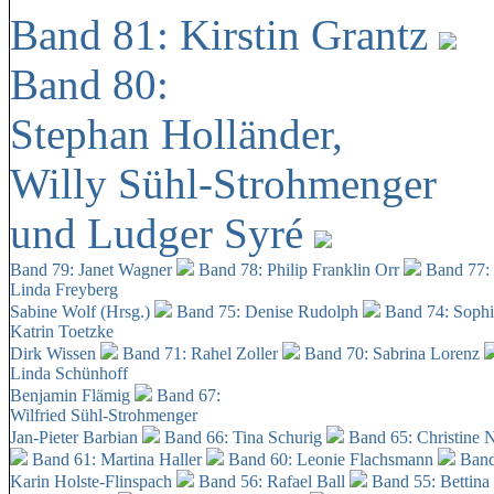
Band 81: Kirstin Grantz
Band 80:
Stephan Holländer,
Willy Sühl-Strohmenger
und Ludger Syré
Band 79: Janet Wagner
Band 78: Philip Franklin Orr
Band 77:
Linda Freyberg
Sabine Wolf (Hrsg.)
Band 75: Denise Rudolph
Band 74: Soph
Katrin Toetzke
Dirk Wissen
Band 71: Rahel Zoller
Band 70: Sabrina Lorenz
Linda Schünhoff
Benjamin Flämig
Band 67:
Wilfried Sühl-Strohmenger
Jan-Pieter Barbian
Band 66: Tina Schurig
Band 65: Christine 
Band 61: Martina Haller
Band 60:
Leonie Flachsmann
Band
Karin Holste-Flinspach
Band 56: Rafael Ball
Band 55: Bettina