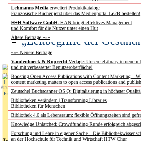
Lehmanns Media
erweitert Produktkatalog:
Künstliche Intelligenz a
Französische Bücher jetzt über das Medienportal Le2B bestellen!
besser zu verstehen
H+H Software GmbH
: HAN bringt effektives Management
und Komfort für die Nutzer unter einen Hut
„Leitbegriffe der Gesund
Ältere Beiträge »»»
des BIÖG erscheinen Ope
««« Neuere Beiträge
Vandenhoeck & Ruprecht
Verlage: Unsere eLibrary in neuem 
und mit verbesserter Benutzeroberfläche!
Aktuelles aus
Boosting Open Access Publications with Content Marketing – 
L
content marketing matters to open access publications and publish
ibrary
Zeutschel Buchscanner OS Q: Digitalisierung in höchster Qualitä
Essentials
Bibliotheken verändern | Transforming Libraries
Bibliotheken für Menschen
Bibliothek 4.0 als Lebensraum: flexible Öffnungszeiten sind gefra
Knowledge Unlatched: Crowdfunding-Runde erfolgreich abgesc
Forschung und Lehre in eigener Sache – Die Bibliothekwissensc
an der Hochschule für Technik und Wirtschaft HTW Chur