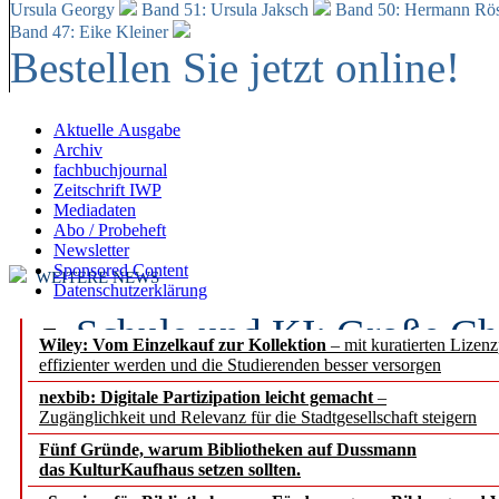
Ursula Georgy
Band 51: Ursula Jaksch
Band 50:
Hermann Rös
Band 47: Eike Kleiner
Bestellen Sie jetzt online!
Aktuelle Ausgabe
Archiv
fachbuchjournal
Zeitschrift IWP
Mediadaten
Abo / Probeheft
Newsletter
Sponsored Content
WEITERE NEWS
Datenschutzerklärung
Schule und KI: Große Ch
Wiley: Vom Einzelkauf zur Kollektion
– mit kuratierten Lizen
effizienter werden und die Studierenden besser versorgen
Voraussetzungen
nexbib: Digitale Partizipation leicht gemacht
–
Zugänglichkeit und Relevanz für die Stadtgesellschaft steigern
Erfolgreiches erstes Hal
Fünf Gründe, warum Bibliotheken auf Dussmann
Segment Research – Ausb
das KulturKaufhaus setzen sollten.