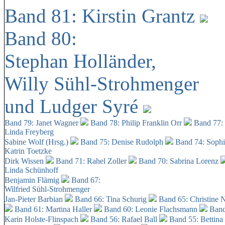
Band 81: Kirstin Grantz
Band 80:
Stephan Holländer,
Willy Sühl-Strohmenger
und Ludger Syré
Band 79: Janet Wagner
Band 78: Philip Franklin Orr
Band 77:
Linda Freyberg
Sabine Wolf (Hrsg.)
Band 75: Denise Rudolph
Band 74: Soph
Katrin Toetzke
Dirk Wissen
Band 71: Rahel Zoller
Band 70: Sabrina Lorenz
Linda Schünhoff
Benjamin Flämig
Band 67:
Wilfried Sühl-Strohmenger
Jan-Pieter Barbian
Band 66: Tina Schurig
Band 65: Christine 
Band 61: Martina Haller
Band 60:
Leonie Flachsmann
Band
Karin Holste-Flinspach
Band 56: Rafael Ball
Band 55: Bettina