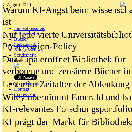
7. August 2026
Warum KI-Angst beim wissenschaft
ist
Innovationspreis
Nur jede vierte Universitätsbibliot
TIP Award
Bücher
Preservation-Policy
Stellenmarkt
KongressNews
Sonderhefte
Dua Lipa eröffnet Bibliothek für
Teilen
verbotene und zensierte Bücher in
Lesen im Zeitalter der Ablenkung
Zitierrichtlinien
Kontakt
Wiley übernimmt Emerald und ba
Impresssum
KI-relevantes Forschungsportfolio
KI prägt den Markt für Bibliothe