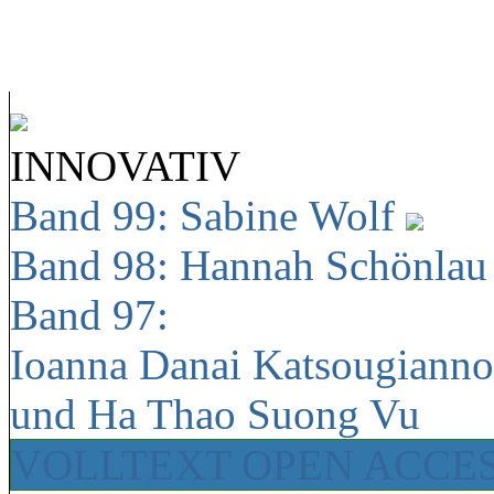
INNOVATIV
Band 99: Sabine Wolf
Band 98: Hannah Schönla
Band 97:
Ioanna Danai Katsougiann
und Ha Thao Suong Vu
VOLLTEXT OPEN ACCE