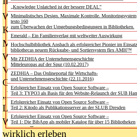
In der Ausgabe
06/2026
(August 20
„Knowledge Unlatched ist der bessere DEAL”
Was Hochschul­bibliotheken von i
Minimalistisches Design. Maximale Kontrolle. Monitoringsystem
testo 160
zum Überwachen der Umgebungsbedingungen in Bibliotheken.
Kinder in der digitalen Welt
Emerald – Ein Familienverlag mit weltweiter Auswirkung
Metadaten als Infrastruktur
Hochschulbibliothek Ansbach als erfolgreicher Pionier im Einsat
bibliothecas neuem Rückgabe- und Sortiersystem flex AMH™
Wenn Bots katalogisieren
Mit ZEDHIA der Unternehmensgeschichte
Mitteleuropas auf der Spur (10.02.2017)
Von Abschlusskleidern bis
ZEDHIA – Das Onlineportal für Wirtschafts-
und Unternehmensgeschichte (22.11.2016)
Geisterjagd-Ausrüstung in der
Erfolgreicher Einsatz von Open Source Software –
„Library of Things“ unterwegs
Teil 3: TYPO3 als Basis für den Website-Relaunch der SUB Ha
Erfolgreicher Einsatz von Open Source Software –
Lesen als Infrastrukturaufgabe
Teil 2: Kitodo als Publikationsserver an der SLUB Dresden
Erfolgreicher Einsatz von Open Source Software –
Wie Jugendliche Social Media
Teil 1: Die BibApp als mobiler Katalog für über 15 Bibliotheken
wirklich erleben