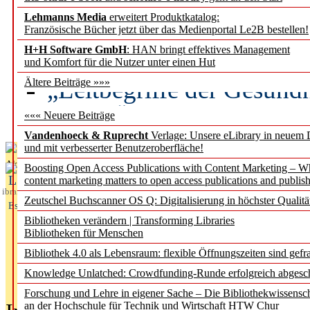
Lehmanns Media
erweitert Produktkatalog:
Künstliche Intelligenz a
Französische Bücher jetzt über das Medienportal Le2B bestellen!
besser zu verstehen
H+H Software GmbH
: HAN bringt effektives Management
und Komfort für die Nutzer unter einen Hut
„Leitbegriffe der Gesund
Ältere Beiträge »»»
des BIÖG erscheinen Ope
««« Neuere Beiträge
Vandenhoeck & Ruprecht
Verlage: Unsere eLibrary in neuem 
und mit verbesserter Benutzeroberfläche!
Aktuelles aus
Boosting Open Access Publications with Content Marketing – 
L
content marketing matters to open access publications and publish
ibrary
Zeutschel Buchscanner OS Q: Digitalisierung in höchster Qualitä
Essentials
Bibliotheken verändern | Transforming Libraries
Bibliotheken für Menschen
Bibliothek 4.0 als Lebensraum: flexible Öffnungszeiten sind gefra
Knowledge Unlatched: Crowdfunding-Runde erfolgreich abgesc
Forschung und Lehre in eigener Sache – Die Bibliothekwissensc
an der Hochschule für Technik und Wirtschaft HTW Chur