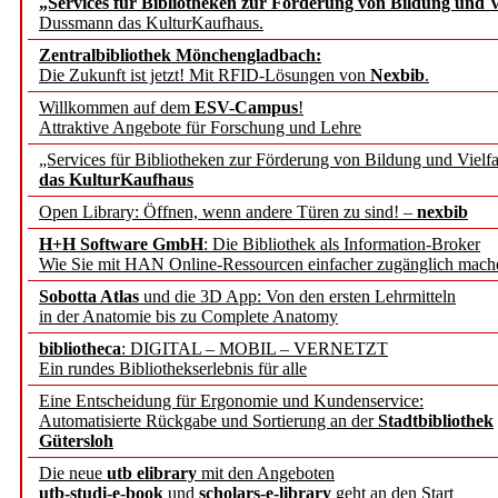
„Services für Bibliotheken zur Förderung von Bildung und Vi
angepasst
Dussmann das KulturKaufhaus.
Zentralbibliothek Mönchengladbach:
Wissenschaftskommunikati
Die Zukunft ist jetzt! Mit RFID-Lösungen von
Nexbib
.
Willkommen auf dem
ESV-Campus
!
konstruktiv!
Attraktive Angebote für Forschung und Lehre
„Services für Bibliotheken zur Förderung von Bildung und Vielfa
Mohr Siebeck übernimmt
das KulturKaufhaus
Open Library: Öffnen, wenn andere Türen zu sind! –
nexbib
und die Zeitschrift für 
H+H Software GmbH
: Die Bibliothek als Information-Broker
Wie Sie mit HAN Online-Ressourcen einfacher zugänglich mach
Francke Attempto
Sobotta Atlas
und die 3D App: Von den ersten Lehrmitteln
in der Anatomie bis zu Complete Anatomy
EBSCO Information Servic
bibliotheca
: DIGITAL – MOBIL – VERNETZT
Recherchefunktionen in
Ein rundes Bibliothekserlebnis für alle
Eine Entscheidung für Ergonomie und Kundenservice:
Automatisierte Rückgabe und Sortierung an der
Stadtbibliothek
Sorbisches Institut neu 
Gütersloh
Geschichte und kulturell
Die neue
utb elibrary
mit den Angeboten
utb-studi-e-book
und
scholars-e-library
geht an den Start