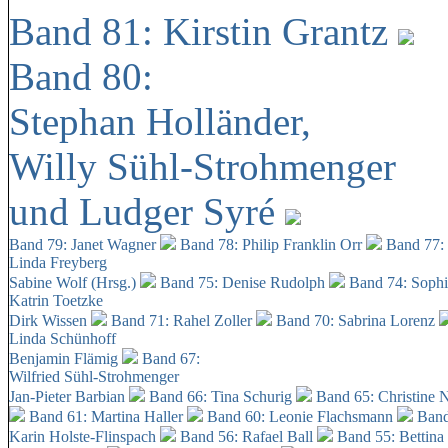
Band 81: Kirstin Grantz
Band 80:
Stephan Holländer,
Willy Sühl-Strohmenger
und Ludger Syré
Band 79: Janet Wagner
Band 78: Philip Franklin Orr
Band 77:
Linda Freyberg
Sabine Wolf (Hrsg.)
Band 75: Denise Rudolph
Band 74: Soph
Katrin Toetzke
Dirk Wissen
Band 71: Rahel Zoller
Band 70: Sabrina Lorenz
Linda Schünhoff
Benjamin Flämig
Band 67:
Wilfried Sühl-Strohmenger
Jan-Pieter Barbian
Band 66: Tina Schurig
Band 65: Christine 
Band 61: Martina Haller
Band 60:
Leonie Flachsmann
Band
Karin Holste-Flinspach
Band 56: Rafael Ball
Band 55: Bettina