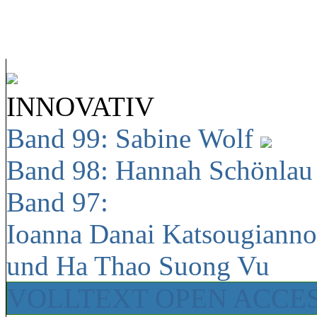
INNOVATIV
Band 99: Sabine Wolf
Band 98: Hannah Schönla
Band 97:
Ioanna Danai Katsougiann
und Ha Thao Suong Vu
VOLLTEXT OPEN ACCE