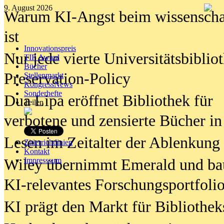
9. August 2026
Warum KI-Angst beim wissenschaft
ist
Innovationspreis
Nur jede vierte Universitätsbibliot
TIP Award
Bücher
Preservation-Policy
Stellenmarkt
KongressNews
Sonderhefte
Dua Lipa eröffnet Bibliothek für
Teilen
verbotene und zensierte Bücher in
Lesen im Zeitalter der Ablenkung
Zitierrichtlinien
Kontakt
Wiley übernimmt Emerald und ba
Impresssum
KI-relevantes Forschungsportfolio
KI prägt den Markt für Bibliothe