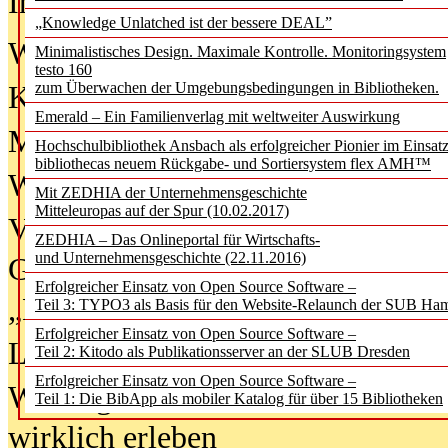
In der Ausgabe
06/2026
(August 20
„Knowledge Unlatched ist der bessere DEAL”
Was Hochschul­bibliotheken von i
Minimalistisches Design. Maximale Kontrolle. Monitoringsystem
testo 160
zum Überwachen der Umgebungsbedingungen in Bibliotheken.
Kinder in der digitalen Welt
Emerald – Ein Familienverlag mit weltweiter Auswirkung
Metadaten als Infrastruktur
Hochschulbibliothek Ansbach als erfolgreicher Pionier im Einsat
bibliothecas neuem Rückgabe- und Sortiersystem flex AMH™
Wenn Bots katalogisieren
Mit ZEDHIA der Unternehmensgeschichte
Mitteleuropas auf der Spur (10.02.2017)
Von Abschlusskleidern bis
ZEDHIA – Das Onlineportal für Wirtschafts-
und Unternehmensgeschichte (22.11.2016)
Geisterjagd-Ausrüstung in der
Erfolgreicher Einsatz von Open Source Software –
„Library of Things“ unterwegs
Teil 3: TYPO3 als Basis für den Website-Relaunch der SUB Ha
Erfolgreicher Einsatz von Open Source Software –
Lesen als Infrastrukturaufgabe
Teil 2: Kitodo als Publikationsserver an der SLUB Dresden
Erfolgreicher Einsatz von Open Source Software –
Wie Jugendliche Social Media
Teil 1: Die BibApp als mobiler Katalog für über 15 Bibliotheken
wirklich erleben