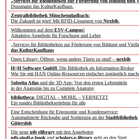
„Services für Bibliotheken zur Förderung von Bildung und Vi
angepasst
Dussmann das KulturKaufhaus.
Zentralbibliothek Mönchengladbach:
Wissenschaftskommunikati
Die Zukunft ist jetzt! Mit RFID-Lösungen von
Nexbib
.
Willkommen auf dem
ESV-Campus
!
konstruktiv!
Attraktive Angebote für Forschung und Lehre
„Services für Bibliotheken zur Förderung von Bildung und Vielfa
Mohr Siebeck übernimmt
das KulturKaufhaus
Open Library: Öffnen, wenn andere Türen zu sind! –
nexbib
und die Zeitschrift für 
H+H Software GmbH
: Die Bibliothek als Information-Broker
Wie Sie mit HAN Online-Ressourcen einfacher zugänglich mach
Francke Attempto
Sobotta Atlas
und die 3D App: Von den ersten Lehrmitteln
in der Anatomie bis zu Complete Anatomy
EBSCO Information Servic
bibliotheca
: DIGITAL – MOBIL – VERNETZT
Recherchefunktionen in
Ein rundes Bibliothekserlebnis für alle
Eine Entscheidung für Ergonomie und Kundenservice:
Automatisierte Rückgabe und Sortierung an der
Stadtbibliothek
Sorbisches Institut neu 
Gütersloh
Geschichte und kulturell
Die neue
utb elibrary
mit den Angeboten
utb-studi-e-book
und
scholars-e-library
geht an den Start