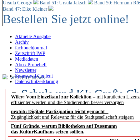
Ursula Georgy
Band 51: Ursula Jaksch
Band 50:
Hermann Rös
Band 47: Eike Kleiner
Bestellen Sie jetzt online!
Aktuelle Ausgabe
Archiv
fachbuchjournal
Zeitschrift IWP
Mediadaten
Abo / Probeheft
Newsletter
Sponsored Content
WEITERE NEWS
Datenschutzerklärung
Schule und KI: Große Ch
Wiley: Vom Einzelkauf zur Kollektion
– mit kuratierten Lizen
effizienter werden und die Studierenden besser versorgen
Voraussetzungen
nexbib: Digitale Partizipation leicht gemacht
–
Zugänglichkeit und Relevanz für die Stadtgesellschaft steigern
Erfolgreiches erstes Hal
Fünf Gründe, warum Bibliotheken auf Dussmann
Segment Research – Ausb
das KulturKaufhaus setzen sollten.