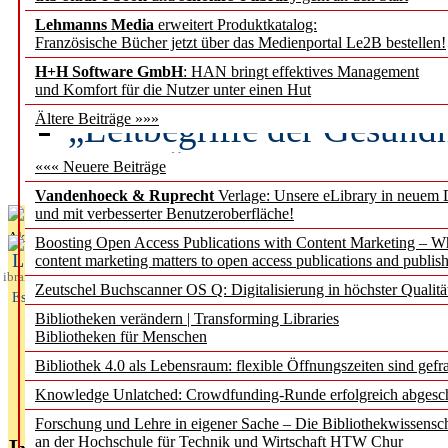
Lehmanns Media
erweitert Produktkatalog:
Künstliche Intelligenz a
Französische Bücher jetzt über das Medienportal Le2B bestellen!
besser zu verstehen
H+H Software GmbH
: HAN bringt effektives Management
und Komfort für die Nutzer unter einen Hut
„Leitbegriffe der Gesund
Ältere Beiträge »»»
des BIÖG erscheinen Ope
««« Neuere Beiträge
Vandenhoeck & Ruprecht
Verlage: Unsere eLibrary in neuem 
und mit verbesserter Benutzeroberfläche!
Aktuelles aus
Boosting Open Access Publications with Content Marketing – 
L
content marketing matters to open access publications and publish
ibrary
Zeutschel Buchscanner OS Q: Digitalisierung in höchster Qualitä
Essentials
Bibliotheken verändern | Transforming Libraries
Bibliotheken für Menschen
Bibliothek 4.0 als Lebensraum: flexible Öffnungszeiten sind gefra
Knowledge Unlatched: Crowdfunding-Runde erfolgreich abgesc
Forschung und Lehre in eigener Sache – Die Bibliothekwissensc
an der Hochschule für Technik und Wirtschaft HTW Chur