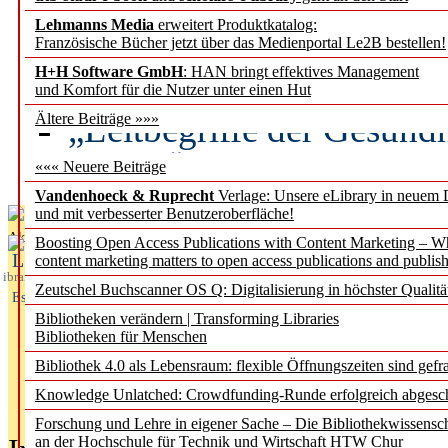
Lehmanns Media
erweitert Produktkatalog:
Künstliche Intelligenz a
Französische Bücher jetzt über das Medienportal Le2B bestellen!
besser zu verstehen
H+H Software GmbH
: HAN bringt effektives Management
und Komfort für die Nutzer unter einen Hut
„Leitbegriffe der Gesund
Ältere Beiträge »»»
des BIÖG erscheinen Ope
««« Neuere Beiträge
Vandenhoeck & Ruprecht
Verlage: Unsere eLibrary in neuem 
und mit verbesserter Benutzeroberfläche!
Aktuelles aus
Boosting Open Access Publications with Content Marketing – 
L
content marketing matters to open access publications and publish
ibrary
Zeutschel Buchscanner OS Q: Digitalisierung in höchster Qualitä
Essentials
Bibliotheken verändern | Transforming Libraries
Bibliotheken für Menschen
Bibliothek 4.0 als Lebensraum: flexible Öffnungszeiten sind gefra
Knowledge Unlatched: Crowdfunding-Runde erfolgreich abgesc
Forschung und Lehre in eigener Sache – Die Bibliothekwissensc
an der Hochschule für Technik und Wirtschaft HTW Chur