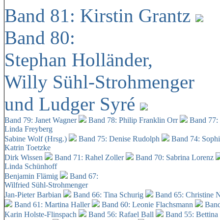
Band 81: Kirstin Grantz
Band 80:
Stephan Holländer,
Willy Sühl-Strohmenger
und Ludger Syré
Band 79: Janet Wagner
Band 78: Philip Franklin Orr
Band 77:
Linda Freyberg
Sabine Wolf (Hrsg.)
Band 75: Denise Rudolph
Band 74: Soph
Katrin Toetzke
Dirk Wissen
Band 71: Rahel Zoller
Band 70: Sabrina Lorenz
Linda Schünhoff
Benjamin Flämig
Band 67:
Wilfried Sühl-Strohmenger
Jan-Pieter Barbian
Band 66: Tina Schurig
Band 65: Christine 
Band 61: Martina Haller
Band 60:
Leonie Flachsmann
Band
Karin Holste-Flinspach
Band 56: Rafael Ball
Band 55: Bettina