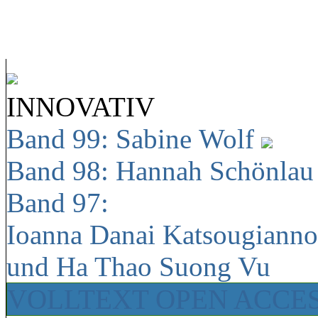
INNOVATIV
Band 99: Sabine Wolf
Band 98: Hannah Schönla
Band 97:
Ioanna Danai Katsougiann
und Ha Thao Suong Vu
VOLLTEXT OPEN ACCE