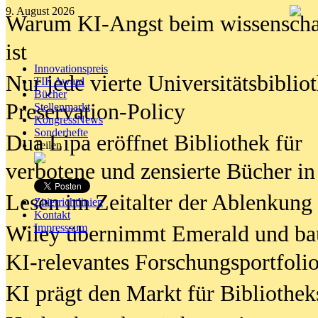
9. August 2026
Warum KI-Angst beim wissenschaft
ist
Innovationspreis
Nur jede vierte Universitätsbibliot
TIP Award
Bücher
Preservation-Policy
Stellenmarkt
KongressNews
Sonderhefte
Dua Lipa eröffnet Bibliothek für
Teilen
verbotene und zensierte Bücher in
Lesen im Zeitalter der Ablenkung
Zitierrichtlinien
Kontakt
Wiley übernimmt Emerald und ba
Impresssum
KI-relevantes Forschungsportfolio
KI prägt den Markt für Bibliothe