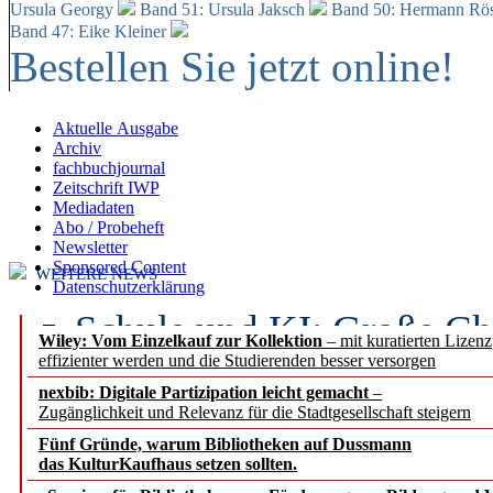
Ursula Georgy
Band 51: Ursula Jaksch
Band 50:
Hermann Rös
Band 47: Eike Kleiner
Bestellen Sie jetzt online!
Aktuelle Ausgabe
Archiv
fachbuchjournal
Zeitschrift IWP
Mediadaten
Abo / Probeheft
Newsletter
Sponsored Content
WEITERE NEWS
Datenschutzerklärung
Schule und KI: Große Ch
Wiley: Vom Einzelkauf zur Kollektion
– mit kuratierten Lizen
effizienter werden und die Studierenden besser versorgen
Voraussetzungen
nexbib: Digitale Partizipation leicht gemacht
–
Zugänglichkeit und Relevanz für die Stadtgesellschaft steigern
Erfolgreiches erstes Hal
Fünf Gründe, warum Bibliotheken auf Dussmann
Segment Research – Ausb
das KulturKaufhaus setzen sollten.