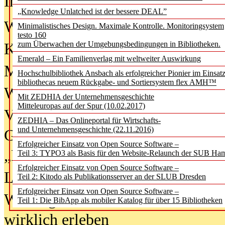
In der Ausgabe
06/2026
(August 20
„Knowledge Unlatched ist der bessere DEAL”
Was Hochschul­bibliotheken von i
Minimalistisches Design. Maximale Kontrolle. Monitoringsystem
testo 160
zum Überwachen der Umgebungsbedingungen in Bibliotheken.
Kinder in der digitalen Welt
Emerald – Ein Familienverlag mit weltweiter Auswirkung
Metadaten als Infrastruktur
Hochschulbibliothek Ansbach als erfolgreicher Pionier im Einsat
bibliothecas neuem Rückgabe- und Sortiersystem flex AMH™
Wenn Bots katalogisieren
Mit ZEDHIA der Unternehmensgeschichte
Mitteleuropas auf der Spur (10.02.2017)
Von Abschlusskleidern bis
ZEDHIA – Das Onlineportal für Wirtschafts-
und Unternehmensgeschichte (22.11.2016)
Geisterjagd-Ausrüstung in der
Erfolgreicher Einsatz von Open Source Software –
„Library of Things“ unterwegs
Teil 3: TYPO3 als Basis für den Website-Relaunch der SUB Ha
Erfolgreicher Einsatz von Open Source Software –
Lesen als Infrastrukturaufgabe
Teil 2: Kitodo als Publikationsserver an der SLUB Dresden
Erfolgreicher Einsatz von Open Source Software –
Wie Jugendliche Social Media
Teil 1: Die BibApp als mobiler Katalog für über 15 Bibliotheken
wirklich erleben