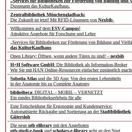
„Services für Bibliotheken zur Förderung von Bildung und Vi
angepasst
Dussmann das KulturKaufhaus.
Zentralbibliothek Mönchengladbach:
Wissenschaftskommunikati
Die Zukunft ist jetzt! Mit RFID-Lösungen von
Nexbib
.
Willkommen auf dem
ESV-Campus
!
konstruktiv!
Attraktive Angebote für Forschung und Lehre
„Services für Bibliotheken zur Förderung von Bildung und Vielfa
Mohr Siebeck übernimmt
das KulturKaufhaus
Open Library: Öffnen, wenn andere Türen zu sind! –
nexbib
und die Zeitschrift für 
H+H Software GmbH
: Die Bibliothek als Information-Broker
Wie Sie mit HAN Online-Ressourcen einfacher zugänglich mach
Francke Attempto
Sobotta Atlas
und die 3D App: Von den ersten Lehrmitteln
in der Anatomie bis zu Complete Anatomy
EBSCO Information Servic
bibliotheca
: DIGITAL – MOBIL – VERNETZT
Recherchefunktionen in
Ein rundes Bibliothekserlebnis für alle
Eine Entscheidung für Ergonomie und Kundenservice:
Automatisierte Rückgabe und Sortierung an der
Stadtbibliothek
Sorbisches Institut neu 
Gütersloh
Geschichte und kulturell
Die neue
utb elibrary
mit den Angeboten
utb-studi-e-book
und
scholars-e-library
geht an den Start