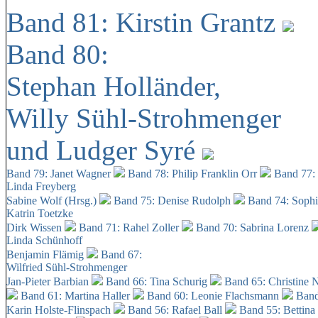
Band 81: Kirstin Grantz
Band 80:
Stephan Holländer,
Willy Sühl-Strohmenger
und Ludger Syré
Band 79: Janet Wagner
Band 78: Philip Franklin Orr
Band 77:
Linda Freyberg
Sabine Wolf (Hrsg.)
Band 75: Denise Rudolph
Band 74: Soph
Katrin Toetzke
Dirk Wissen
Band 71: Rahel Zoller
Band 70: Sabrina Lorenz
Linda Schünhoff
Benjamin Flämig
Band 67:
Wilfried Sühl-Strohmenger
Jan-Pieter Barbian
Band 66: Tina Schurig
Band 65: Christine 
Band 61: Martina Haller
Band 60:
Leonie Flachsmann
Band
Karin Holste-Flinspach
Band 56: Rafael Ball
Band 55: Bettina