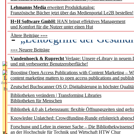
Lehmanns Media
erweitert Produktkatalog:
Künstliche Intelligenz a
Französische Bücher jetzt über das Medienportal Le2B bestellen!
besser zu verstehen
H+H Software GmbH
: HAN bringt effektives Management
und Komfort für die Nutzer unter einen Hut
„Leitbegriffe der Gesund
Ältere Beiträge »»»
des BIÖG erscheinen Ope
««« Neuere Beiträge
Vandenhoeck & Ruprecht
Verlage: Unsere eLibrary in neuem 
und mit verbesserter Benutzeroberfläche!
Aktuelles aus
Boosting Open Access Publications with Content Marketing – 
L
content marketing matters to open access publications and publish
ibrary
Zeutschel Buchscanner OS Q: Digitalisierung in höchster Qualitä
Essentials
Bibliotheken verändern | Transforming Libraries
Bibliotheken für Menschen
Bibliothek 4.0 als Lebensraum: flexible Öffnungszeiten sind gefra
Knowledge Unlatched: Crowdfunding-Runde erfolgreich abgesc
Forschung und Lehre in eigener Sache – Die Bibliothekwissensc
an der Hochschule für Technik und Wirtschaft HTW Chur