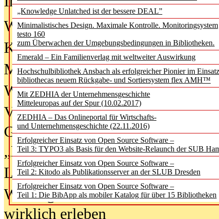
In der Ausgabe
06/2026
(August 20
„Knowledge Unlatched ist der bessere DEAL”
Was Hochschul­bibliotheken von i
Minimalistisches Design. Maximale Kontrolle. Monitoringsystem
testo 160
zum Überwachen der Umgebungsbedingungen in Bibliotheken.
Kinder in der digitalen Welt
Emerald – Ein Familienverlag mit weltweiter Auswirkung
Metadaten als Infrastruktur
Hochschulbibliothek Ansbach als erfolgreicher Pionier im Einsat
bibliothecas neuem Rückgabe- und Sortiersystem flex AMH™
Wenn Bots katalogisieren
Mit ZEDHIA der Unternehmensgeschichte
Mitteleuropas auf der Spur (10.02.2017)
Von Abschlusskleidern bis
ZEDHIA – Das Onlineportal für Wirtschafts-
und Unternehmensgeschichte (22.11.2016)
Geisterjagd-Ausrüstung in der
Erfolgreicher Einsatz von Open Source Software –
„Library of Things“ unterwegs
Teil 3: TYPO3 als Basis für den Website-Relaunch der SUB Ha
Erfolgreicher Einsatz von Open Source Software –
Lesen als Infrastrukturaufgabe
Teil 2: Kitodo als Publikationsserver an der SLUB Dresden
Erfolgreicher Einsatz von Open Source Software –
Wie Jugendliche Social Media
Teil 1: Die BibApp als mobiler Katalog für über 15 Bibliotheken
wirklich erleben