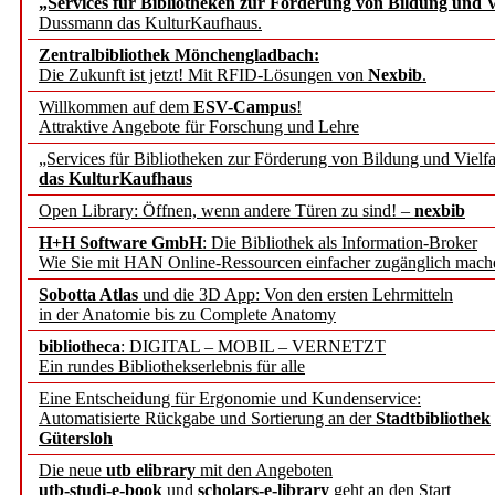
„Services für Bibliotheken zur Förderung von Bildung und Vi
angepasst
Dussmann das KulturKaufhaus.
Zentralbibliothek Mönchengladbach:
Wissenschaftskommunikati
Die Zukunft ist jetzt! Mit RFID-Lösungen von
Nexbib
.
Willkommen auf dem
ESV-Campus
!
konstruktiv!
Attraktive Angebote für Forschung und Lehre
„Services für Bibliotheken zur Förderung von Bildung und Vielfa
Mohr Siebeck übernimmt
das KulturKaufhaus
Open Library: Öffnen, wenn andere Türen zu sind! –
nexbib
und die Zeitschrift für 
H+H Software GmbH
: Die Bibliothek als Information-Broker
Wie Sie mit HAN Online-Ressourcen einfacher zugänglich mach
Francke Attempto
Sobotta Atlas
und die 3D App: Von den ersten Lehrmitteln
in der Anatomie bis zu Complete Anatomy
EBSCO Information Servic
bibliotheca
: DIGITAL – MOBIL – VERNETZT
Recherchefunktionen in
Ein rundes Bibliothekserlebnis für alle
Eine Entscheidung für Ergonomie und Kundenservice:
Automatisierte Rückgabe und Sortierung an der
Stadtbibliothek
Sorbisches Institut neu 
Gütersloh
Geschichte und kulturell
Die neue
utb elibrary
mit den Angeboten
utb-studi-e-book
und
scholars-e-library
geht an den Start