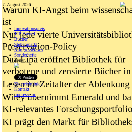
7. August 2026
Warum KI-Angst beim wissenschaft
ist
Innovationspreis
Nur jede vierte Universitätsbibliot
TIP Award
Bücher
Preservation-Policy
Stellenmarkt
KongressNews
Sonderhefte
Dua Lipa eröffnet Bibliothek für
Teilen
verbotene und zensierte Bücher in
Lesen im Zeitalter der Ablenkung
Zitierrichtlinien
Kontakt
Wiley übernimmt Emerald und ba
Impresssum
KI-relevantes Forschungsportfolio
KI prägt den Markt für Bibliothe