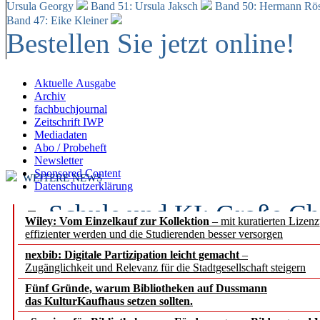
Ursula Georgy
Band 51: Ursula Jaksch
Band 50:
Hermann Rös
Band 47: Eike Kleiner
Bestellen Sie jetzt online!
Aktuelle Ausgabe
Archiv
fachbuchjournal
Zeitschrift IWP
Mediadaten
Abo / Probeheft
Newsletter
Sponsored Content
WEITERE NEWS
Datenschutzerklärung
Schule und KI: Große Ch
Wiley: Vom Einzelkauf zur Kollektion
– mit kuratierten Lizen
effizienter werden und die Studierenden besser versorgen
Voraussetzungen
nexbib: Digitale Partizipation leicht gemacht
–
Zugänglichkeit und Relevanz für die Stadtgesellschaft steigern
Erfolgreiches erstes Hal
Fünf Gründe, warum Bibliotheken auf Dussmann
Segment Research – Ausb
das KulturKaufhaus setzen sollten.