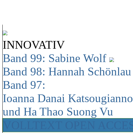
INNOVATIV
Band 99: Sabine Wolf
Band 98: Hannah Schönla
Band 97:
Ioanna Danai Katsougiann
und Ha Thao Suong Vu
VOLLTEXT OPEN ACCE