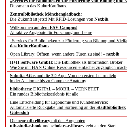
„Services für Bibliotheken zur Förderung von Bildung und Vi
angepasst
Dussmann das KulturKaufhaus.
Zentralbibliothek Mönchengladbach:
Wissenschaftskommunikati
Die Zukunft ist jetzt! Mit RFID-Lösungen von
Nexbib
.
Willkommen auf dem
ESV-Campus
!
konstruktiv!
Attraktive Angebote für Forschung und Lehre
„Services für Bibliotheken zur Förderung von Bildung und Vielfa
Mohr Siebeck übernimmt
das KulturKaufhaus
Open Library: Öffnen, wenn andere Türen zu sind! –
nexbib
und die Zeitschrift für 
H+H Software GmbH
: Die Bibliothek als Information-Broker
Wie Sie mit HAN Online-Ressourcen einfacher zugänglich mach
Francke Attempto
Sobotta Atlas
und die 3D App: Von den ersten Lehrmitteln
in der Anatomie bis zu Complete Anatomy
EBSCO Information Servic
bibliotheca
: DIGITAL – MOBIL – VERNETZT
Recherchefunktionen in
Ein rundes Bibliothekserlebnis für alle
Eine Entscheidung für Ergonomie und Kundenservice:
Automatisierte Rückgabe und Sortierung an der
Stadtbibliothek
Sorbisches Institut neu 
Gütersloh
Geschichte und kulturell
Die neue
utb elibrary
mit den Angeboten
utb-studi-e-book
und
scholars-e-library
geht an den Start