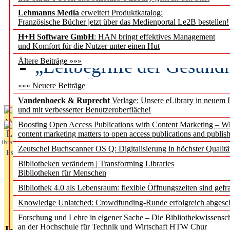
Lehmanns Media
erweitert Produktkatalog:
Künstliche Intelligenz a
Französische Bücher jetzt über das Medienportal Le2B bestellen!
besser zu verstehen
H+H Software GmbH
: HAN bringt effektives Management
und Komfort für die Nutzer unter einen Hut
„Leitbegriffe der Gesund
Ältere Beiträge »»»
des BIÖG erscheinen Ope
««« Neuere Beiträge
Vandenhoeck & Ruprecht
Verlage: Unsere eLibrary in neuem 
und mit verbesserter Benutzeroberfläche!
Aktuelles aus
Boosting Open Access Publications with Content Marketing – 
L
content marketing matters to open access publications and publish
ibrary
Zeutschel Buchscanner OS Q: Digitalisierung in höchster Qualitä
Essentials
Bibliotheken verändern | Transforming Libraries
Bibliotheken für Menschen
Bibliothek 4.0 als Lebensraum: flexible Öffnungszeiten sind gefra
Knowledge Unlatched: Crowdfunding-Runde erfolgreich abgesc
Forschung und Lehre in eigener Sache – Die Bibliothekwissensc
an der Hochschule für Technik und Wirtschaft HTW Chur