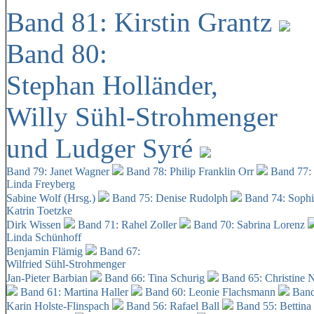
Band 81: Kirstin Grantz
Band 80:
Stephan Holländer,
Willy Sühl-Strohmenger
und Ludger Syré
Band 79: Janet Wagner
Band 78: Philip Franklin Orr
Band 77:
Linda Freyberg
Sabine Wolf (Hrsg.)
Band 75: Denise Rudolph
Band 74: Soph
Katrin Toetzke
Dirk Wissen
Band 71: Rahel Zoller
Band 70: Sabrina Lorenz
Linda Schünhoff
Benjamin Flämig
Band 67:
Wilfried Sühl-Strohmenger
Jan-Pieter Barbian
Band 66: Tina Schurig
Band 65: Christine 
Band 61: Martina Haller
Band 60:
Leonie Flachsmann
Band
Karin Holste-Flinspach
Band 56: Rafael Ball
Band 55: Bettina