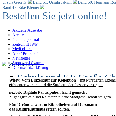
Ursula Georgy
Band 51: Ursula Jaksch
Band 50:
Hermann Rös
Band 47: Eike Kleiner
Bestellen Sie jetzt online!
Aktuelle Ausgabe
Archiv
fachbuchjournal
Zeitschrift IWP
Mediadaten
Abo / Probeheft
Newsletter
Sponsored Content
WEITERE NEWS
Datenschutzerklärung
Schule und KI: Große Ch
Wiley: Vom Einzelkauf zur Kollektion
– mit kuratierten Lizen
effizienter werden und die Studierenden besser versorgen
Voraussetzungen
nexbib: Digitale Partizipation leicht gemacht
–
Zugänglichkeit und Relevanz für die Stadtgesellschaft steigern
Erfolgreiches erstes Hal
Fünf Gründe, warum Bibliotheken auf Dussmann
Segment Research – Ausb
das KulturKaufhaus setzen sollten.