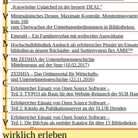
In der Ausgabe
06/2026
(August 20
„Knowledge Unlatched ist der bessere DEAL”
Was Hochschul­bibliotheken von i
Minimalistisches Design. Maximale Kontrolle. Monitoringsystem
testo 160
zum Überwachen der Umgebungsbedingungen in Bibliotheken.
Kinder in der digitalen Welt
Emerald – Ein Familienverlag mit weltweiter Auswirkung
Metadaten als Infrastruktur
Hochschulbibliothek Ansbach als erfolgreicher Pionier im Einsat
bibliothecas neuem Rückgabe- und Sortiersystem flex AMH™
Wenn Bots katalogisieren
Mit ZEDHIA der Unternehmensgeschichte
Mitteleuropas auf der Spur (10.02.2017)
Von Abschlusskleidern bis
ZEDHIA – Das Onlineportal für Wirtschafts-
und Unternehmensgeschichte (22.11.2016)
Geisterjagd-Ausrüstung in der
Erfolgreicher Einsatz von Open Source Software –
„Library of Things“ unterwegs
Teil 3: TYPO3 als Basis für den Website-Relaunch der SUB Ha
Erfolgreicher Einsatz von Open Source Software –
Lesen als Infrastrukturaufgabe
Teil 2: Kitodo als Publikationsserver an der SLUB Dresden
Erfolgreicher Einsatz von Open Source Software –
Wie Jugendliche Social Media
Teil 1: Die BibApp als mobiler Katalog für über 15 Bibliotheken
wirklich erleben