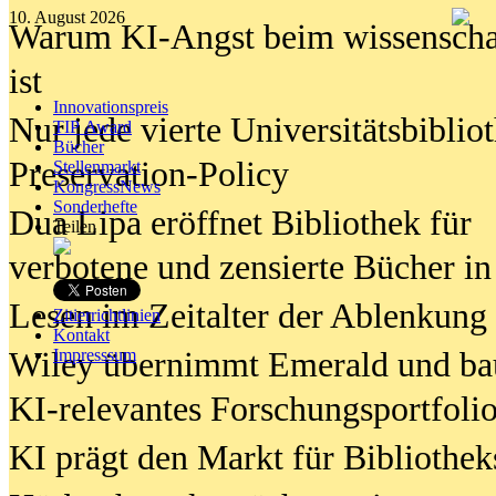
10. August 2026
Warum KI-Angst beim wissenschaft
ist
Innovationspreis
Nur jede vierte Universitätsbibliot
TIP Award
Bücher
Preservation-Policy
Stellenmarkt
KongressNews
Sonderhefte
Dua Lipa eröffnet Bibliothek für
Teilen
verbotene und zensierte Bücher in
Lesen im Zeitalter der Ablenkung
Zitierrichtlinien
Kontakt
Wiley übernimmt Emerald und ba
Impresssum
KI-relevantes Forschungsportfolio
KI prägt den Markt für Bibliothe