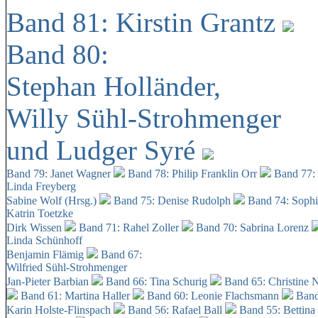
Band 81: Kirstin Grantz
Band 80:
Stephan Holländer,
Willy Sühl-Strohmenger
und Ludger Syré
Band 79: Janet Wagner
Band 78: Philip Franklin Orr
Band 77:
Linda Freyberg
Sabine Wolf (Hrsg.)
Band 75: Denise Rudolph
Band 74: Soph
Katrin Toetzke
Dirk Wissen
Band 71: Rahel Zoller
Band 70: Sabrina Lorenz
Linda Schünhoff
Benjamin Flämig
Band 67:
Wilfried Sühl-Strohmenger
Jan-Pieter Barbian
Band 66: Tina Schurig
Band 65: Christine 
Band 61: Martina Haller
Band 60:
Leonie Flachsmann
Band
Karin Holste-Flinspach
Band 56: Rafael Ball
Band 55: Bettina