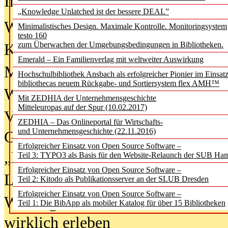
In der Ausgabe
06/2026
(August 20
„Knowledge Unlatched ist der bessere DEAL”
Was Hochschul­bibliotheken von i
Minimalistisches Design. Maximale Kontrolle. Monitoringsystem
testo 160
zum Überwachen der Umgebungsbedingungen in Bibliotheken.
Kinder in der digitalen Welt
Emerald – Ein Familienverlag mit weltweiter Auswirkung
Metadaten als Infrastruktur
Hochschulbibliothek Ansbach als erfolgreicher Pionier im Einsat
bibliothecas neuem Rückgabe- und Sortiersystem flex AMH™
Wenn Bots katalogisieren
Mit ZEDHIA der Unternehmensgeschichte
Mitteleuropas auf der Spur (10.02.2017)
Von Abschlusskleidern bis
ZEDHIA – Das Onlineportal für Wirtschafts-
und Unternehmensgeschichte (22.11.2016)
Geisterjagd-Ausrüstung in der
Erfolgreicher Einsatz von Open Source Software –
„Library of Things“ unterwegs
Teil 3: TYPO3 als Basis für den Website-Relaunch der SUB Ha
Erfolgreicher Einsatz von Open Source Software –
Lesen als Infrastrukturaufgabe
Teil 2: Kitodo als Publikationsserver an der SLUB Dresden
Erfolgreicher Einsatz von Open Source Software –
Wie Jugendliche Social Media
Teil 1: Die BibApp als mobiler Katalog für über 15 Bibliotheken
wirklich erleben