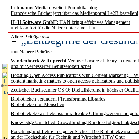
Lehmanns Media
erweitert Produktkatalog:
Künstliche Intelligenz a
Französische Bücher jetzt über das Medienportal Le2B bestellen!
besser zu verstehen
H+H Software GmbH
: HAN bringt effektives Management
und Komfort für die Nutzer unter einen Hut
„Leitbegriffe der Gesund
Ältere Beiträge »»»
des BIÖG erscheinen Ope
««« Neuere Beiträge
Vandenhoeck & Ruprecht
Verlage: Unsere eLibrary in neuem 
und mit verbesserter Benutzeroberfläche!
Aktuelles aus
Boosting Open Access Publications with Content Marketing – 
L
content marketing matters to open access publications and publish
ibrary
Zeutschel Buchscanner OS Q: Digitalisierung in höchster Qualitä
Essentials
Bibliotheken verändern | Transforming Libraries
Bibliotheken für Menschen
Bibliothek 4.0 als Lebensraum: flexible Öffnungszeiten sind gefra
Knowledge Unlatched: Crowdfunding-Runde erfolgreich abgesc
Forschung und Lehre in eigener Sache – Die Bibliothekwissensc
an der Hochschule für Technik und Wirtschaft HTW Chur