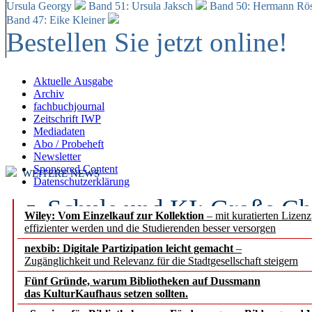
Ursula Georgy
Band 51: Ursula Jaksch
Band 50:
Hermann Rös
Band 47: Eike Kleiner
Bestellen Sie jetzt online!
Aktuelle Ausgabe
Archiv
fachbuchjournal
Zeitschrift IWP
Mediadaten
Abo / Probeheft
Newsletter
Sponsored Content
WEITERE NEWS
Datenschutzerklärung
Schule und KI: Große Ch
Wiley: Vom Einzelkauf zur Kollektion
– mit kuratierten Lizen
effizienter werden und die Studierenden besser versorgen
Voraussetzungen
nexbib: Digitale Partizipation leicht gemacht
–
Zugänglichkeit und Relevanz für die Stadtgesellschaft steigern
Erfolgreiches erstes Hal
Fünf Gründe, warum Bibliotheken auf Dussmann
Segment Research – Ausb
das KulturKaufhaus setzen sollten.