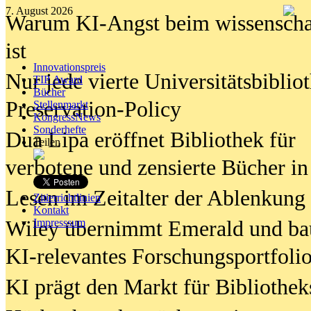
7. August 2026
Warum KI-Angst beim wissenschaft
ist
Innovationspreis
Nur jede vierte Universitätsbibliot
TIP Award
Bücher
Preservation-Policy
Stellenmarkt
KongressNews
Sonderhefte
Dua Lipa eröffnet Bibliothek für
Teilen
verbotene und zensierte Bücher in
Lesen im Zeitalter der Ablenkung
Zitierrichtlinien
Kontakt
Wiley übernimmt Emerald und ba
Impresssum
KI-relevantes Forschungsportfolio
KI prägt den Markt für Bibliothe