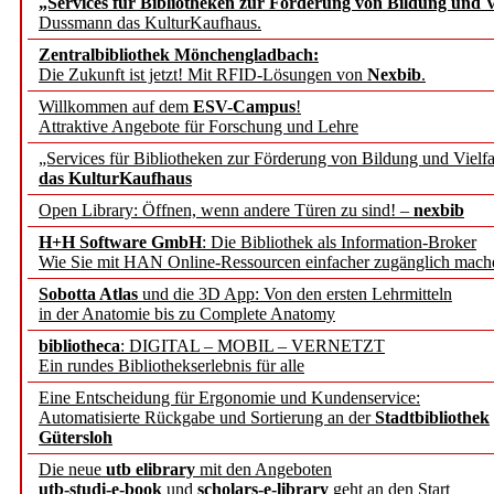
„Services für Bibliotheken zur Förderung von Bildung und Vi
angepasst
Dussmann das KulturKaufhaus.
Zentralbibliothek Mönchengladbach:
Wissenschaftskommunikati
Die Zukunft ist jetzt! Mit RFID-Lösungen von
Nexbib
.
Willkommen auf dem
ESV-Campus
!
konstruktiv!
Attraktive Angebote für Forschung und Lehre
„Services für Bibliotheken zur Förderung von Bildung und Vielfa
Mohr Siebeck übernimmt
das KulturKaufhaus
Open Library: Öffnen, wenn andere Türen zu sind! –
nexbib
und die Zeitschrift für 
H+H Software GmbH
: Die Bibliothek als Information-Broker
Wie Sie mit HAN Online-Ressourcen einfacher zugänglich mach
Francke Attempto
Sobotta Atlas
und die 3D App: Von den ersten Lehrmitteln
in der Anatomie bis zu Complete Anatomy
EBSCO Information Servic
bibliotheca
: DIGITAL – MOBIL – VERNETZT
Recherchefunktionen in
Ein rundes Bibliothekserlebnis für alle
Eine Entscheidung für Ergonomie und Kundenservice:
Automatisierte Rückgabe und Sortierung an der
Stadtbibliothek
Sorbisches Institut neu 
Gütersloh
Geschichte und kulturell
Die neue
utb elibrary
mit den Angeboten
utb-studi-e-book
und
scholars-e-library
geht an den Start