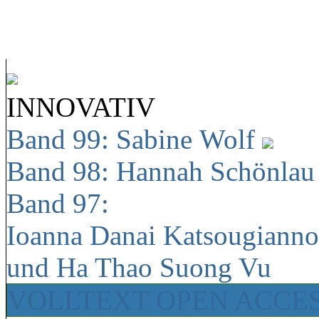
INNOVATIV
Band 99: Sabine Wolf
Band 98: Hannah Schönla
Band 97:
Ioanna Danai Katsougiann
und Ha Thao Suong Vu
VOLLTEXT OPEN ACCE