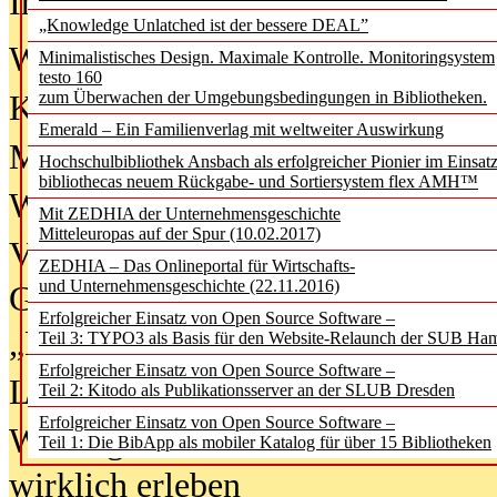
In der Ausgabe
06/2026
(August 20
„Knowledge Unlatched ist der bessere DEAL”
Was Hochschul­bibliotheken von i
Minimalistisches Design. Maximale Kontrolle. Monitoringsystem
testo 160
zum Überwachen der Umgebungsbedingungen in Bibliotheken.
Kinder in der digitalen Welt
Emerald – Ein Familienverlag mit weltweiter Auswirkung
Metadaten als Infrastruktur
Hochschulbibliothek Ansbach als erfolgreicher Pionier im Einsat
bibliothecas neuem Rückgabe- und Sortiersystem flex AMH™
Wenn Bots katalogisieren
Mit ZEDHIA der Unternehmensgeschichte
Mitteleuropas auf der Spur (10.02.2017)
Von Abschlusskleidern bis
ZEDHIA – Das Onlineportal für Wirtschafts-
und Unternehmensgeschichte (22.11.2016)
Geisterjagd-Ausrüstung in der
Erfolgreicher Einsatz von Open Source Software –
„Library of Things“ unterwegs
Teil 3: TYPO3 als Basis für den Website-Relaunch der SUB Ha
Erfolgreicher Einsatz von Open Source Software –
Lesen als Infrastrukturaufgabe
Teil 2: Kitodo als Publikationsserver an der SLUB Dresden
Erfolgreicher Einsatz von Open Source Software –
Wie Jugendliche Social Media
Teil 1: Die BibApp als mobiler Katalog für über 15 Bibliotheken
wirklich erleben