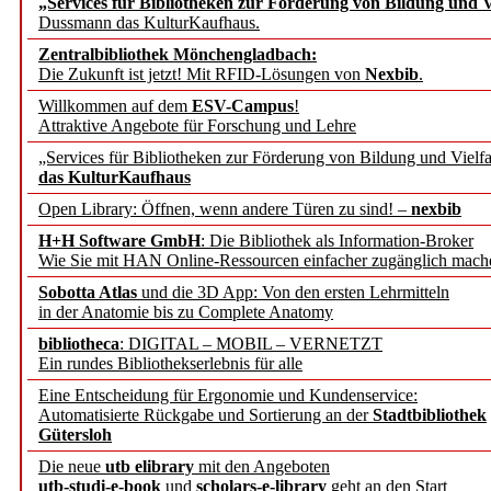
„Services für Bibliotheken zur Förderung von Bildung und Vi
angepasst
Dussmann das KulturKaufhaus.
Zentralbibliothek Mönchengladbach:
Wissenschaftskommunikati
Die Zukunft ist jetzt! Mit RFID-Lösungen von
Nexbib
.
Willkommen auf dem
ESV-Campus
!
konstruktiv!
Attraktive Angebote für Forschung und Lehre
„Services für Bibliotheken zur Förderung von Bildung und Vielfa
Mohr Siebeck übernimmt
das KulturKaufhaus
Open Library: Öffnen, wenn andere Türen zu sind! –
nexbib
und die Zeitschrift für 
H+H Software GmbH
: Die Bibliothek als Information-Broker
Wie Sie mit HAN Online-Ressourcen einfacher zugänglich mach
Francke Attempto
Sobotta Atlas
und die 3D App: Von den ersten Lehrmitteln
in der Anatomie bis zu Complete Anatomy
EBSCO Information Servic
bibliotheca
: DIGITAL – MOBIL – VERNETZT
Recherchefunktionen in
Ein rundes Bibliothekserlebnis für alle
Eine Entscheidung für Ergonomie und Kundenservice:
Automatisierte Rückgabe und Sortierung an der
Stadtbibliothek
Sorbisches Institut neu 
Gütersloh
Geschichte und kulturell
Die neue
utb elibrary
mit den Angeboten
utb-studi-e-book
und
scholars-e-library
geht an den Start