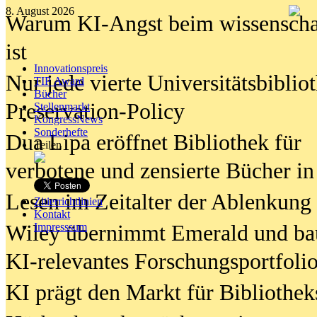
8. August 2026
Warum KI-Angst beim wissenschaft
ist
Innovationspreis
Nur jede vierte Universitätsbibliot
TIP Award
Bücher
Preservation-Policy
Stellenmarkt
KongressNews
Sonderhefte
Dua Lipa eröffnet Bibliothek für
Teilen
verbotene und zensierte Bücher in
Lesen im Zeitalter der Ablenkung
Zitierrichtlinien
Kontakt
Wiley übernimmt Emerald und ba
Impresssum
KI-relevantes Forschungsportfolio
KI prägt den Markt für Bibliothe