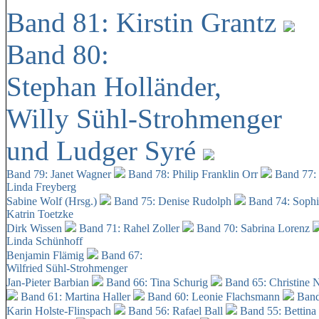
Band 81: Kirstin Grantz
Band 80:
Stephan Holländer,
Willy Sühl-Strohmenger
und Ludger Syré
Band 79: Janet Wagner
Band 78: Philip Franklin Orr
Band 77:
Linda Freyberg
Sabine Wolf (Hrsg.)
Band 75: Denise Rudolph
Band 74: Soph
Katrin Toetzke
Dirk Wissen
Band 71: Rahel Zoller
Band 70: Sabrina Lorenz
Linda Schünhoff
Benjamin Flämig
Band 67:
Wilfried Sühl-Strohmenger
Jan-Pieter Barbian
Band 66: Tina Schurig
Band 65: Christine 
Band 61: Martina Haller
Band 60:
Leonie Flachsmann
Band
Karin Holste-Flinspach
Band 56: Rafael Ball
Band 55: Bettina