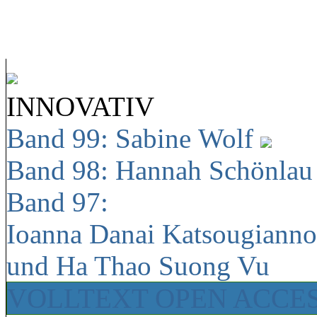
INNOVATIV
Band 99: Sabine Wolf
Band 98: Hannah Schönla
Band 97:
Ioanna Danai Katsougiann
und Ha Thao Suong Vu
VOLLTEXT OPEN ACCE