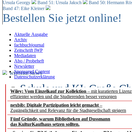
Ursula Georgy
Band 51: Ursula Jaksch
Band 50:
Hermann Rös
Band 47: Eike Kleiner
Bestellen Sie jetzt online!
Aktuelle Ausgabe
Archiv
fachbuchjournal
Zeitschrift IWP
Mediadaten
Abo / Probeheft
Newsletter
Sponsored Content
WEITERE NEWS
Datenschutzerklärung
Schule und KI: Große Ch
Wiley: Vom Einzelkauf zur Kollektion
– mit kuratierten Lizen
effizienter werden und die Studierenden besser versorgen
Voraussetzungen
nexbib: Digitale Partizipation leicht gemacht
–
Zugänglichkeit und Relevanz für die Stadtgesellschaft steigern
Erfolgreiches erstes Hal
Fünf Gründe, warum Bibliotheken auf Dussmann
Segment Research – Ausb
das KulturKaufhaus setzen sollten.