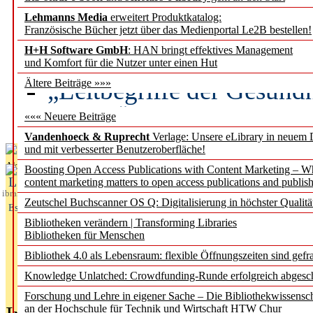
Lehmanns Media
erweitert Produktkatalog:
Künstliche Intelligenz a
Französische Bücher jetzt über das Medienportal Le2B bestellen!
besser zu verstehen
H+H Software GmbH
: HAN bringt effektives Management
und Komfort für die Nutzer unter einen Hut
„Leitbegriffe der Gesund
Ältere Beiträge »»»
des BIÖG erscheinen Ope
««« Neuere Beiträge
Vandenhoeck & Ruprecht
Verlage: Unsere eLibrary in neuem 
und mit verbesserter Benutzeroberfläche!
Aktuelles aus
Boosting Open Access Publications with Content Marketing – 
L
content marketing matters to open access publications and publish
ibrary
Zeutschel Buchscanner OS Q: Digitalisierung in höchster Qualitä
Essentials
Bibliotheken verändern | Transforming Libraries
Bibliotheken für Menschen
Bibliothek 4.0 als Lebensraum: flexible Öffnungszeiten sind gefra
Knowledge Unlatched: Crowdfunding-Runde erfolgreich abgesc
Forschung und Lehre in eigener Sache – Die Bibliothekwissensc
an der Hochschule für Technik und Wirtschaft HTW Chur