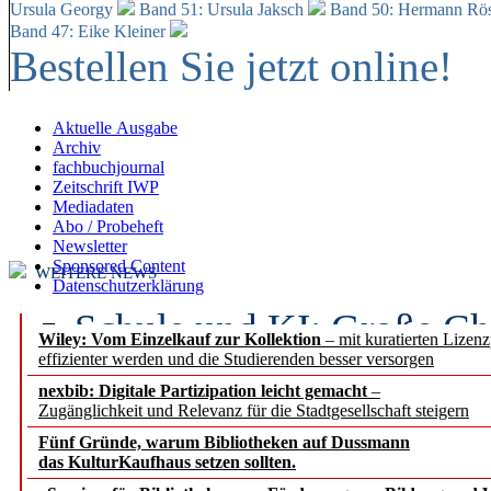
Ursula Georgy
Band 51: Ursula Jaksch
Band 50:
Hermann Rös
Band 47: Eike Kleiner
Bestellen Sie jetzt online!
Aktuelle Ausgabe
Archiv
fachbuchjournal
Zeitschrift IWP
Mediadaten
Abo / Probeheft
Newsletter
Sponsored Content
WEITERE NEWS
Datenschutzerklärung
Schule und KI: Große Ch
Wiley: Vom Einzelkauf zur Kollektion
– mit kuratierten Lizen
effizienter werden und die Studierenden besser versorgen
Voraussetzungen
nexbib: Digitale Partizipation leicht gemacht
–
Zugänglichkeit und Relevanz für die Stadtgesellschaft steigern
Erfolgreiches erstes Hal
Fünf Gründe, warum Bibliotheken auf Dussmann
Segment Research – Ausb
das KulturKaufhaus setzen sollten.