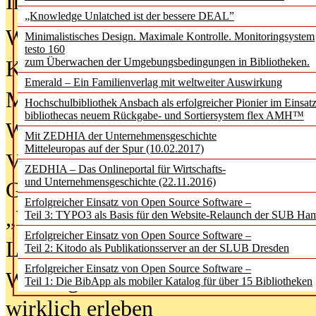
In der Ausgabe
06/2026
(August 20
„Knowledge Unlatched ist der bessere DEAL”
Was Hochschul­bibliotheken von i
Minimalistisches Design. Maximale Kontrolle. Monitoringsystem
testo 160
zum Überwachen der Umgebungsbedingungen in Bibliotheken.
Kinder in der digitalen Welt
Emerald – Ein Familienverlag mit weltweiter Auswirkung
Metadaten als Infrastruktur
Hochschulbibliothek Ansbach als erfolgreicher Pionier im Einsat
bibliothecas neuem Rückgabe- und Sortiersystem flex AMH™
Wenn Bots katalogisieren
Mit ZEDHIA der Unternehmensgeschichte
Mitteleuropas auf der Spur (10.02.2017)
Von Abschlusskleidern bis
ZEDHIA – Das Onlineportal für Wirtschafts-
und Unternehmensgeschichte (22.11.2016)
Geisterjagd-Ausrüstung in der
Erfolgreicher Einsatz von Open Source Software –
„Library of Things“ unterwegs
Teil 3: TYPO3 als Basis für den Website-Relaunch der SUB Ha
Erfolgreicher Einsatz von Open Source Software –
Lesen als Infrastrukturaufgabe
Teil 2: Kitodo als Publikationsserver an der SLUB Dresden
Erfolgreicher Einsatz von Open Source Software –
Wie Jugendliche Social Media
Teil 1: Die BibApp als mobiler Katalog für über 15 Bibliotheken
wirklich erleben