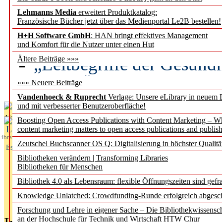
Lehmanns Media
erweitert Produktkatalog:
Künstliche Intelligenz a
Französische Bücher jetzt über das Medienportal Le2B bestellen!
besser zu verstehen
H+H Software GmbH
: HAN bringt effektives Management
und Komfort für die Nutzer unter einen Hut
„Leitbegriffe der Gesund
Ältere Beiträge »»»
des BIÖG erscheinen Ope
««« Neuere Beiträge
Vandenhoeck & Ruprecht
Verlage: Unsere eLibrary in neuem 
und mit verbesserter Benutzeroberfläche!
Aktuelles aus
Boosting Open Access Publications with Content Marketing – 
L
content marketing matters to open access publications and publish
ibrary
Zeutschel Buchscanner OS Q: Digitalisierung in höchster Qualitä
Essentials
Bibliotheken verändern | Transforming Libraries
Bibliotheken für Menschen
Bibliothek 4.0 als Lebensraum: flexible Öffnungszeiten sind gefra
Knowledge Unlatched: Crowdfunding-Runde erfolgreich abgesc
Forschung und Lehre in eigener Sache – Die Bibliothekwissensc
an der Hochschule für Technik und Wirtschaft HTW Chur