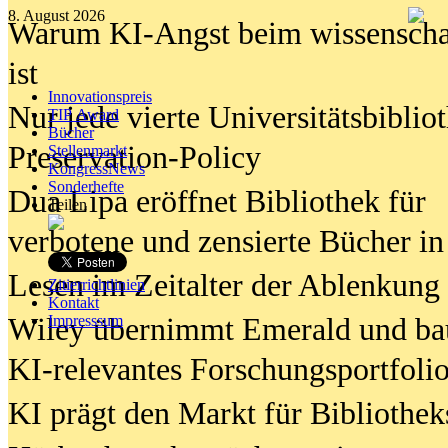
8. August 2026
Warum KI-Angst beim wissenschaft
ist
Innovationspreis
Nur jede vierte Universitätsbibliot
TIP Award
Bücher
Preservation-Policy
Stellenmarkt
KongressNews
Sonderhefte
Dua Lipa eröffnet Bibliothek für
Teilen
verbotene und zensierte Bücher in
Lesen im Zeitalter der Ablenkung
Zitierrichtlinien
Kontakt
Wiley übernimmt Emerald und ba
Impresssum
KI-relevantes Forschungsportfolio
KI prägt den Markt für Bibliothe