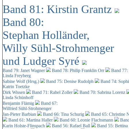
Band 81: Kirstin Grantz
Band 80:
Stephan Holländer,
Willy Sühl-Strohmenger
und Ludger Syré
Band 79: Janet Wagner
Band 78: Philip Franklin Orr
Band 77:
Linda Freyberg
Sabine Wolf (Hrsg.)
Band 75: Denise Rudolph
Band 74: Soph
Katrin Toetzke
Dirk Wissen
Band 71: Rahel Zoller
Band 70: Sabrina Lorenz
Linda Schünhoff
Benjamin Flämig
Band 67:
Wilfried Sühl-Strohmenger
Jan-Pieter Barbian
Band 66: Tina Schurig
Band 65: Christine 
Band 61: Martina Haller
Band 60:
Leonie Flachsmann
Band
Karin Holste-Flinspach
Band 56: Rafael Ball
Band 55: Bettina