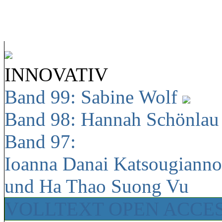
INNOVATIV
Band 99: Sabine Wolf
Band 98: Hannah Schönla
Band 97:
Ioanna Danai Katsougiann
und Ha Thao Suong Vu
VOLLTEXT OPEN ACCE