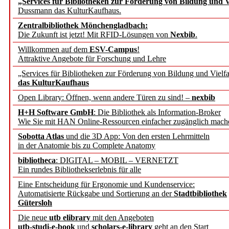
„Services für Bibliotheken zur Förderung von Bildung und Vi
angepasst
Dussmann das KulturKaufhaus.
Zentralbibliothek Mönchengladbach:
Wissenschaftskommunikati
Die Zukunft ist jetzt! Mit RFID-Lösungen von
Nexbib
.
Willkommen auf dem
ESV-Campus
!
konstruktiv!
Attraktive Angebote für Forschung und Lehre
„Services für Bibliotheken zur Förderung von Bildung und Vielfa
Mohr Siebeck übernimmt
das KulturKaufhaus
Open Library: Öffnen, wenn andere Türen zu sind! –
nexbib
und die Zeitschrift für 
H+H Software GmbH
: Die Bibliothek als Information-Broker
Wie Sie mit HAN Online-Ressourcen einfacher zugänglich mach
Francke Attempto
Sobotta Atlas
und die 3D App: Von den ersten Lehrmitteln
in der Anatomie bis zu Complete Anatomy
EBSCO Information Servic
bibliotheca
: DIGITAL – MOBIL – VERNETZT
Recherchefunktionen in
Ein rundes Bibliothekserlebnis für alle
Eine Entscheidung für Ergonomie und Kundenservice:
Automatisierte Rückgabe und Sortierung an der
Stadtbibliothek
Sorbisches Institut neu 
Gütersloh
Geschichte und kulturell
Die neue
utb elibrary
mit den Angeboten
utb-studi-e-book
und
scholars-e-library
geht an den Start