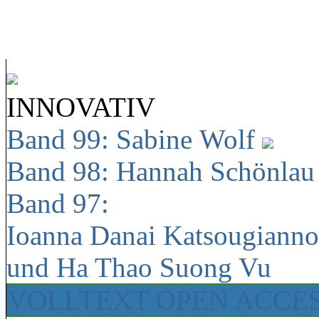
INNOVATIV
Band 99: Sabine Wolf
Band 98: Hannah Schönla
Band 97:
Ioanna Danai Katsougiann
und Ha Thao Suong Vu
VOLLTEXT OPEN ACCE