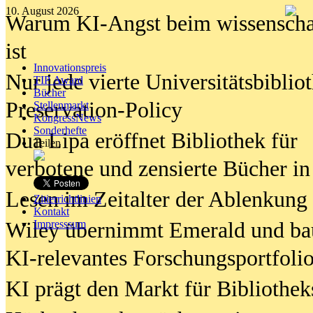
10. August 2026
Warum KI-Angst beim wissenschaft
ist
Innovationspreis
Nur jede vierte Universitätsbibliot
TIP Award
Bücher
Preservation-Policy
Stellenmarkt
KongressNews
Sonderhefte
Dua Lipa eröffnet Bibliothek für
Teilen
verbotene und zensierte Bücher in
Lesen im Zeitalter der Ablenkung
Zitierrichtlinien
Kontakt
Wiley übernimmt Emerald und ba
Impresssum
KI-relevantes Forschungsportfolio
KI prägt den Markt für Bibliothe