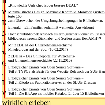
In der Ausgabe
06/2026
(August 20
„Knowledge Unlatched ist der bessere DEAL”
Was Hochschul­bibliotheken von i
Minimalistisches Design. Maximale Kontrolle. Monitoringsystem
testo 160
zum Überwachen der Umgebungsbedingungen in Bibliotheken.
Kinder in der digitalen Welt
Emerald – Ein Familienverlag mit weltweiter Auswirkung
Metadaten als Infrastruktur
Hochschulbibliothek Ansbach als erfolgreicher Pionier im Einsat
bibliothecas neuem Rückgabe- und Sortiersystem flex AMH™
Wenn Bots katalogisieren
Mit ZEDHIA der Unternehmensgeschichte
Mitteleuropas auf der Spur (10.02.2017)
Von Abschlusskleidern bis
ZEDHIA – Das Onlineportal für Wirtschafts-
und Unternehmensgeschichte (22.11.2016)
Geisterjagd-Ausrüstung in der
Erfolgreicher Einsatz von Open Source Software –
„Library of Things“ unterwegs
Teil 3: TYPO3 als Basis für den Website-Relaunch der SUB Ha
Erfolgreicher Einsatz von Open Source Software –
Lesen als Infrastrukturaufgabe
Teil 2: Kitodo als Publikationsserver an der SLUB Dresden
Erfolgreicher Einsatz von Open Source Software –
Wie Jugendliche Social Media
Teil 1: Die BibApp als mobiler Katalog für über 15 Bibliotheken
wirklich erleben