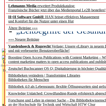
Lehmanns Media
erweitert Produktkatalog:
Künstliche Intelligenz a
Französische Bücher jetzt über das Medienportal Le2B bestellen!
besser zu verstehen
H+H Software GmbH
: HAN bringt effektives Management
und Komfort für die Nutzer unter einen Hut
„Leitbegriffe der Gesund
Ältere Beiträge »»»
des BIÖG erscheinen Ope
««« Neuere Beiträge
Vandenhoeck & Ruprecht
Verlage: Unsere eLibrary in neuem 
und mit verbesserter Benutzeroberfläche!
Aktuelles aus
Boosting Open Access Publications with Content Marketing – 
L
content marketing matters to open access publications and publish
ibrary
Zeutschel Buchscanner OS Q: Digitalisierung in höchster Qualitä
Essentials
Bibliotheken verändern | Transforming Libraries
Bibliotheken für Menschen
Bibliothek 4.0 als Lebensraum: flexible Öffnungszeiten sind gefra
Knowledge Unlatched: Crowdfunding-Runde erfolgreich abgesc
Forschung und Lehre in eigener Sache – Die Bibliothekwissensc
an der Hochschule für Technik und Wirtschaft HTW Chur