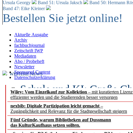
Ursula Georgy
Band 51: Ursula Jaksch
Band 50:
Hermann Rös
Band 47: Eike Kleiner
Bestellen Sie jetzt online!
Aktuelle Ausgabe
Archiv
fachbuchjournal
Zeitschrift IWP
Mediadaten
Abo / Probeheft
Newsletter
Sponsored Content
WEITERE NEWS
Datenschutzerklärung
Schule und KI: Große Ch
Wiley: Vom Einzelkauf zur Kollektion
– mit kuratierten Lizen
effizienter werden und die Studierenden besser versorgen
Voraussetzungen
nexbib: Digitale Partizipation leicht gemacht
–
Zugänglichkeit und Relevanz für die Stadtgesellschaft steigern
Erfolgreiches erstes Hal
Fünf Gründe, warum Bibliotheken auf Dussmann
Segment Research – Ausb
das KulturKaufhaus setzen sollten.