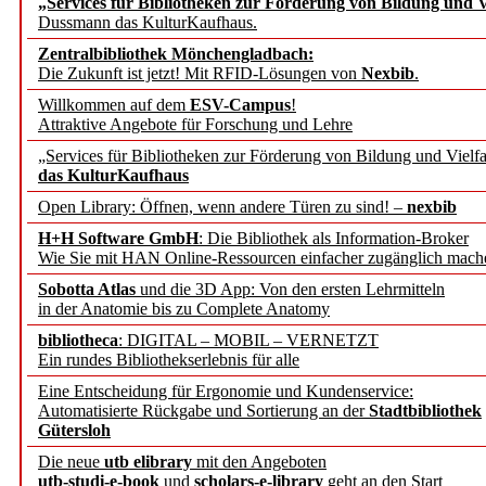
„Services für Bibliotheken zur Förderung von Bildung und Vi
angepasst
Dussmann das KulturKaufhaus.
Zentralbibliothek Mönchengladbach:
Wissenschaftskommunikati
Die Zukunft ist jetzt! Mit RFID-Lösungen von
Nexbib
.
Willkommen auf dem
ESV-Campus
!
konstruktiv!
Attraktive Angebote für Forschung und Lehre
„Services für Bibliotheken zur Förderung von Bildung und Vielfa
Mohr Siebeck übernimmt
das KulturKaufhaus
Open Library: Öffnen, wenn andere Türen zu sind! –
nexbib
und die Zeitschrift für 
H+H Software GmbH
: Die Bibliothek als Information-Broker
Wie Sie mit HAN Online-Ressourcen einfacher zugänglich mach
Francke Attempto
Sobotta Atlas
und die 3D App: Von den ersten Lehrmitteln
in der Anatomie bis zu Complete Anatomy
EBSCO Information Servic
bibliotheca
: DIGITAL – MOBIL – VERNETZT
Recherchefunktionen in
Ein rundes Bibliothekserlebnis für alle
Eine Entscheidung für Ergonomie und Kundenservice:
Automatisierte Rückgabe und Sortierung an der
Stadtbibliothek
Sorbisches Institut neu 
Gütersloh
Geschichte und kulturell
Die neue
utb elibrary
mit den Angeboten
utb-studi-e-book
und
scholars-e-library
geht an den Start