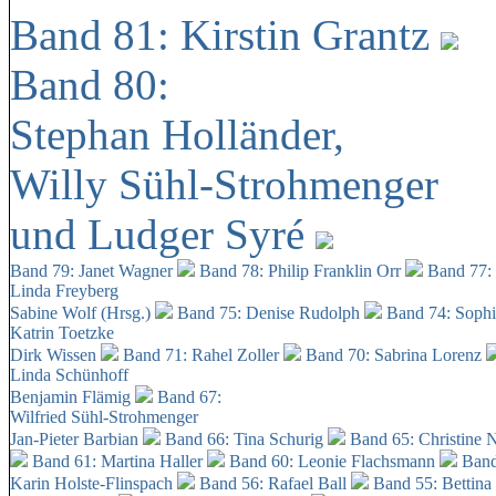
Band 81: Kirstin Grantz
Band 80:
Stephan Holländer,
Willy Sühl-Strohmenger
und Ludger Syré
Band 79: Janet Wagner
Band 78: Philip Franklin Orr
Band 77:
Linda Freyberg
Sabine Wolf (Hrsg.)
Band 75: Denise Rudolph
Band 74: Soph
Katrin Toetzke
Dirk Wissen
Band 71: Rahel Zoller
Band 70: Sabrina Lorenz
Linda Schünhoff
Benjamin Flämig
Band 67:
Wilfried Sühl-Strohmenger
Jan-Pieter Barbian
Band 66: Tina Schurig
Band 65: Christine 
Band 61: Martina Haller
Band 60:
Leonie Flachsmann
Band
Karin Holste-Flinspach
Band 56: Rafael Ball
Band 55: Bettina