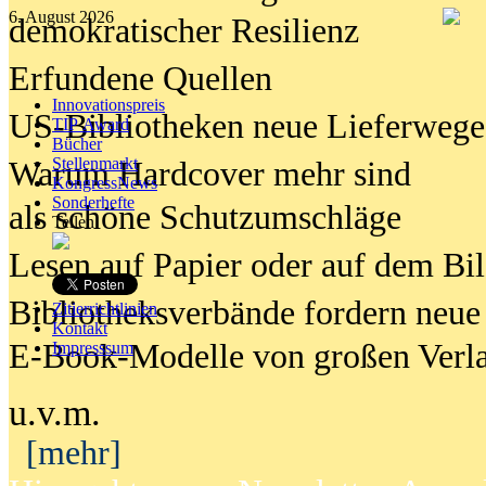
6. August 2026
demokratischer Resilienz
Erfundene Quellen
Innovationspreis
US-Bibliotheken neue Lieferwege
TIP Award
Bücher
Stellenmarkt
Warum Hardcover mehr sind
KongressNews
Sonderhefte
als schöne Schutzumschläge
Teilen
Lesen auf Papier oder auf dem Bi
Bibliotheksverbände fordern neue
Zitierrichtlinien
Kontakt
E-Book-Modelle von großen Verl
Impresssum
u.v.m.
[mehr]