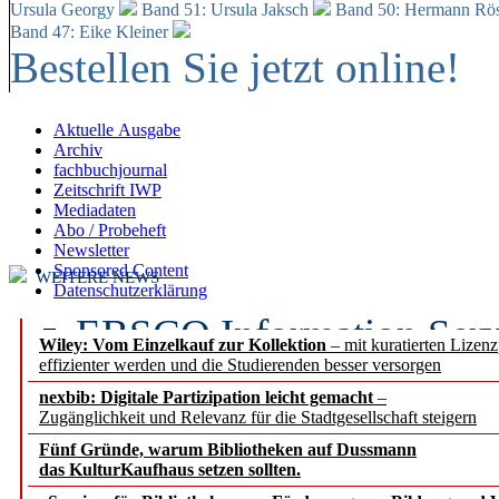
Ursula Georgy
Band 51: Ursula Jaksch
Band 50:
Hermann Rös
Band 47: Eike Kleiner
Bestellen Sie jetzt online!
Aktuelle Ausgabe
Archiv
fachbuchjournal
Zeitschrift IWP
Mediadaten
Abo / Probeheft
Newsletter
Sponsored Content
WEITERE NEWS
Datenschutzerklärung
EBSCO Information Servic
Wiley: Vom Einzelkauf zur Kollektion
– mit kuratierten Lizen
effizienter werden und die Studierenden besser versorgen
Recherchefunktionen in
nexbib: Digitale Partizipation leicht gemacht
–
Zugänglichkeit und Relevanz für die Stadtgesellschaft steigern
Sorbisches Institut neu 
Fünf Gründe, warum Bibliotheken auf Dussmann
Geschichte und kulturell
das KulturKaufhaus setzen sollten.