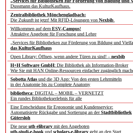
„Services für Bibliotheken zur Förderung von Bildung und Vi
Dussmann das KulturKaufhaus.
Künstliche Intelligenz a
Zentralbibliothek Mönchengladbach:
besser zu verstehen
Die Zukunft ist jetzt! Mit RFID-Lösungen von
Nexbib
.
Willkommen auf dem
ESV-Campus
!
Attraktive Angebote für Forschung und Lehre
„Leitbegriffe der Gesund
„Services für Bibliotheken zur Förderung von Bildung und Vielfa
des BIÖG erscheinen Ope
das KulturKaufhaus
Open Library: Öffnen, wenn andere Türen zu sind! –
nexbib
Forschungsdateninfrastru
H+H Software GmbH
: Die Bibliothek als Information-Broker
Wie Sie mit HAN Online-Ressourcen einfacher zugänglich mach
jedem Experiment
Sobotta Atlas
und die 3D App: Von den ersten Lehrmitteln
in der Anatomie bis zu Complete Anatomy
DFG setzt Förderung des
bibliotheca
: DIGITAL – MOBIL – VERNETZT
Ein rundes Bibliothekserlebnis für alle
FAIRmat fort
Eine Entscheidung für Ergonomie und Kundenservice:
Automatisierte Rückgabe und Sortierung an der
Stadtbibliothek
Bayerns digitale Schatzk
Gütersloh
Die neue
utb elibrary
mit den Angeboten
Schulwandbilder aus Wür
utb-studi-e-book
und
scholars-e-library
geht an den Start