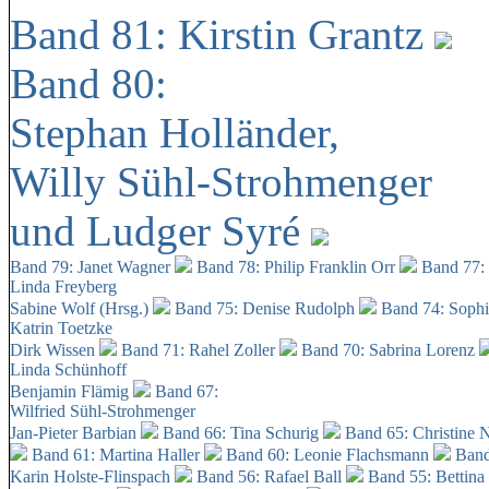
Band 81: Kirstin Grantz
Band 80:
Stephan Holländer,
Willy Sühl-Strohmenger
und Ludger Syré
Band 79: Janet Wagner
Band 78: Philip Franklin Orr
Band 77:
Linda Freyberg
Sabine Wolf (Hrsg.)
Band 75: Denise Rudolph
Band 74: Soph
Katrin Toetzke
Dirk Wissen
Band 71: Rahel Zoller
Band 70: Sabrina Lorenz
Linda Schünhoff
Benjamin Flämig
Band 67:
Wilfried Sühl-Strohmenger
Jan-Pieter Barbian
Band 66: Tina Schurig
Band 65: Christine 
Band 61: Martina Haller
Band 60:
Leonie Flachsmann
Band
Karin Holste-Flinspach
Band 56: Rafael Ball
Band 55: Bettina