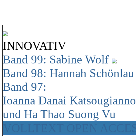
INNOVATIV
Band 99: Sabine Wolf
Band 98: Hannah Schönla
Band 97:
Ioanna Danai Katsougiann
und Ha Thao Suong Vu
VOLLTEXT OPEN ACCE