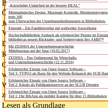
Bürgerforum fordert mehr Medienb
„Knowledge Unlatched ist der bessere DEAL”
Öffentlichkeit
Minimalistisches Design. Maximale Kontrolle. Monitoringsystem
testo 160
Jugendliche wollen besseren Schut
zum Überwachen der Umgebungsbedingungen in Bibliotheken.
Emerald – Ein Familienverlag mit weltweiter Auswirkung
Verbote
Hochschulbibliothek Ansbach als erfolgreicher Pionier im Einsat
bibliothecas neuem Rückgabe- und Sortiersystem flex AMH™
Digitale Langzeit­archi­vierung br
Mit ZEDHIA der Unternehmensgeschichte
Mitteleuropas auf der Spur (10.02.2017)
KI-Chatbots werden Teil der wiss
ZEDHIA – Das Onlineportal für Wirtschafts-
und Unternehmensgeschichte (22.11.2016)
Offene Infrastrukturen für
Erfolgreicher Einsatz von Open Source Software –
wissenschaftliche Informationssy
Teil 3: TYPO3 als Basis für den Website-Relaunch der SUB Ha
Erfolgreicher Einsatz von Open Source Software –
Warum die Debatte über KI-Texte
Teil 2: Kitodo als Publikationsserver an der SLUB Dresden
Erfolgreicher Einsatz von Open Source Software –
zu kurz greift
Teil 1: Die BibApp als mobiler Katalog für über 15 Bibliotheken
Lesen als Grundlage