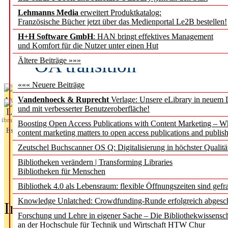
Lehmanns Media
erweitert Produktkatalog:
Fifth Open Access Repor
Französische Bücher jetzt über das Medienportal Le2B bestellen!
H+H Software GmbH
: HAN bringt effektives Management
transformative agreements
und Komfort für die Nutzer unter einen Hut
OA transition
Ältere Beiträge »»»
««« Neuere Beiträge
Vandenhoeck & Ruprecht
Verlage: Unsere eLibrary in neuem 
Aktuelles aus
und mit verbesserter Benutzeroberfläche!
L
ibrary
Boosting Open Access Publications with Content Marketing – 
Essentials
content marketing matters to open access publications and publish
Zeutschel Buchscanner OS Q: Digitalisierung in höchster Qualitä
Bibliotheken verändern | Transforming Libraries
Bibliotheken für Menschen
Bibliothek 4.0 als Lebensraum: flexible Öffnungszeiten sind gefra
Knowledge Unlatched: Crowdfunding-Runde erfolgreich abgesc
In der Ausgabe
05/2026
(Juni/Juli
Forschung und Lehre in eigener Sache – Die Bibliothekwissensc
an der Hochschule für Technik und Wirtschaft HTW Chur