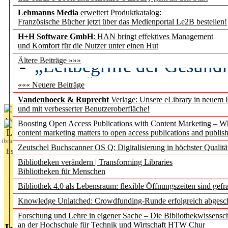
Lehmanns Media
erweitert Produktkatalog:
Künstliche Intelligenz a
Französische Bücher jetzt über das Medienportal Le2B bestellen!
besser zu verstehen
H+H Software GmbH
: HAN bringt effektives Management
und Komfort für die Nutzer unter einen Hut
„Leitbegriffe der Gesund
Ältere Beiträge »»»
des BIÖG erscheinen Ope
««« Neuere Beiträge
Vandenhoeck & Ruprecht
Verlage: Unsere eLibrary in neuem 
und mit verbesserter Benutzeroberfläche!
Aktuelles aus
Boosting Open Access Publications with Content Marketing – 
L
content marketing matters to open access publications and publish
ibrary
Zeutschel Buchscanner OS Q: Digitalisierung in höchster Qualitä
Essentials
Bibliotheken verändern | Transforming Libraries
Bibliotheken für Menschen
Bibliothek 4.0 als Lebensraum: flexible Öffnungszeiten sind gefra
Knowledge Unlatched: Crowdfunding-Runde erfolgreich abgesc
Forschung und Lehre in eigener Sache – Die Bibliothekwissensc
an der Hochschule für Technik und Wirtschaft HTW Chur