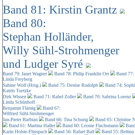
Band 81: Kirstin Grantz
Band 80:
Stephan Holländer,
Willy Sühl-Strohmenger
und Ludger Syré
Band 79: Janet Wagner
Band 78: Philip Franklin Orr
Band 77:
Linda Freyberg
Sabine Wolf (Hrsg.)
Band 75: Denise Rudolph
Band 74: Soph
Katrin Toetzke
Dirk Wissen
Band 71: Rahel Zoller
Band 70: Sabrina Lorenz
Linda Schünhoff
Benjamin Flämig
Band 67:
Wilfried Sühl-Strohmenger
Jan-Pieter Barbian
Band 66: Tina Schurig
Band 65: Christine 
Band 61: Martina Haller
Band 60:
Leonie Flachsmann
Band
Karin Holste-Flinspach
Band 56: Rafael Ball
Band 55: Bettina