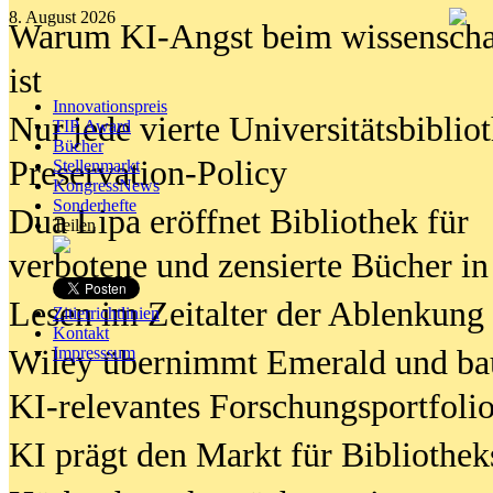
8. August 2026
Warum KI-Angst beim wissenschaft
ist
Innovationspreis
Nur jede vierte Universitätsbibliot
TIP Award
Bücher
Preservation-Policy
Stellenmarkt
KongressNews
Sonderhefte
Dua Lipa eröffnet Bibliothek für
Teilen
verbotene und zensierte Bücher in
Lesen im Zeitalter der Ablenkung
Zitierrichtlinien
Kontakt
Wiley übernimmt Emerald und ba
Impresssum
KI-relevantes Forschungsportfolio
KI prägt den Markt für Bibliothe