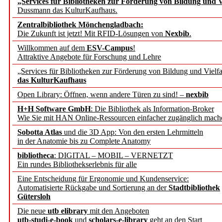
„Services für Bibliotheken zur Förderung von Bildung und Vi
angepasst
Dussmann das KulturKaufhaus.
Zentralbibliothek Mönchengladbach:
Wissenschaftskommunikati
Die Zukunft ist jetzt! Mit RFID-Lösungen von
Nexbib
.
Willkommen auf dem
ESV-Campus
!
konstruktiv!
Attraktive Angebote für Forschung und Lehre
„Services für Bibliotheken zur Förderung von Bildung und Vielfa
Mohr Siebeck übernimmt
das KulturKaufhaus
Open Library: Öffnen, wenn andere Türen zu sind! –
nexbib
und die Zeitschrift für 
H+H Software GmbH
: Die Bibliothek als Information-Broker
Wie Sie mit HAN Online-Ressourcen einfacher zugänglich mach
Francke Attempto
Sobotta Atlas
und die 3D App: Von den ersten Lehrmitteln
in der Anatomie bis zu Complete Anatomy
EBSCO Information Servic
bibliotheca
: DIGITAL – MOBIL – VERNETZT
Recherchefunktionen in
Ein rundes Bibliothekserlebnis für alle
Eine Entscheidung für Ergonomie und Kundenservice:
Automatisierte Rückgabe und Sortierung an der
Stadtbibliothek
Sorbisches Institut neu 
Gütersloh
Geschichte und kulturell
Die neue
utb elibrary
mit den Angeboten
utb-studi-e-book
und
scholars-e-library
geht an den Start