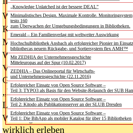
In der Ausgabe
06/2026
(August 20
„Knowledge Unlatched ist der bessere DEAL”
Was Hochschul­bibliotheken von i
Minimalistisches Design. Maximale Kontrolle. Monitoringsystem
testo 160
zum Überwachen der Umgebungsbedingungen in Bibliotheken.
Kinder in der digitalen Welt
Emerald – Ein Familienverlag mit weltweiter Auswirkung
Metadaten als Infrastruktur
Hochschulbibliothek Ansbach als erfolgreicher Pionier im Einsat
bibliothecas neuem Rückgabe- und Sortiersystem flex AMH™
Wenn Bots katalogisieren
Mit ZEDHIA der Unternehmensgeschichte
Mitteleuropas auf der Spur (10.02.2017)
Von Abschlusskleidern bis
ZEDHIA – Das Onlineportal für Wirtschafts-
und Unternehmensgeschichte (22.11.2016)
Geisterjagd-Ausrüstung in der
Erfolgreicher Einsatz von Open Source Software –
„Library of Things“ unterwegs
Teil 3: TYPO3 als Basis für den Website-Relaunch der SUB Ha
Erfolgreicher Einsatz von Open Source Software –
Lesen als Infrastrukturaufgabe
Teil 2: Kitodo als Publikationsserver an der SLUB Dresden
Erfolgreicher Einsatz von Open Source Software –
Wie Jugendliche Social Media
Teil 1: Die BibApp als mobiler Katalog für über 15 Bibliotheken
wirklich erleben