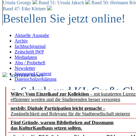
Ursula Georgy
Band 51: Ursula Jaksch
Band 50:
Hermann Rös
Band 47: Eike Kleiner
Bestellen Sie jetzt online!
Aktuelle Ausgabe
Archiv
fachbuchjournal
Zeitschrift IWP
Mediadaten
Abo / Probeheft
Newsletter
Sponsored Content
WEITERE NEWS
Datenschutzerklärung
Schule und KI: Große Ch
Wiley: Vom Einzelkauf zur Kollektion
– mit kuratierten Lizen
effizienter werden und die Studierenden besser versorgen
Voraussetzungen
nexbib: Digitale Partizipation leicht gemacht
–
Zugänglichkeit und Relevanz für die Stadtgesellschaft steigern
Erfolgreiches erstes Hal
Fünf Gründe, warum Bibliotheken auf Dussmann
Segment Research – Ausb
das KulturKaufhaus setzen sollten.