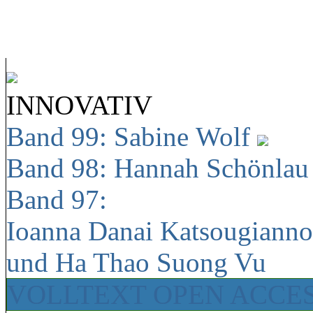
INNOVATIV
Band 99: Sabine Wolf
Band 98: Hannah Schönla
Band 97:
Ioanna Danai Katsougiann
und Ha Thao Suong Vu
VOLLTEXT OPEN ACCE