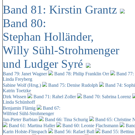
Band 81: Kirstin Grantz
Band 80:
Stephan Holländer,
Willy Sühl-Strohmenger
und Ludger Syré
Band 79: Janet Wagner
Band 78: Philip Franklin Orr
Band 77:
Linda Freyberg
Sabine Wolf (Hrsg.)
Band 75: Denise Rudolph
Band 74: Soph
Katrin Toetzke
Dirk Wissen
Band 71: Rahel Zoller
Band 70: Sabrina Lorenz
Linda Schünhoff
Benjamin Flämig
Band 67:
Wilfried Sühl-Strohmenger
Jan-Pieter Barbian
Band 66: Tina Schurig
Band 65: Christine 
Band 61: Martina Haller
Band 60:
Leonie Flachsmann
Band
Karin Holste-Flinspach
Band 56: Rafael Ball
Band 55: Bettina