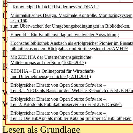
Bürgerforum fordert mehr Medienb
„Knowledge Unlatched ist der bessere DEAL”
Öffentlichkeit
Minimalistisches Design. Maximale Kontrolle. Monitoringsystem
testo 160
Jugendliche wollen besseren Schut
zum Überwachen der Umgebungsbedingungen in Bibliotheken.
Emerald – Ein Familienverlag mit weltweiter Auswirkung
Verbote
Hochschulbibliothek Ansbach als erfolgreicher Pionier im Einsat
bibliothecas neuem Rückgabe- und Sortiersystem flex AMH™
Digitale Langzeit­archi­vierung br
Mit ZEDHIA der Unternehmensgeschichte
Mitteleuropas auf der Spur (10.02.2017)
KI-Chatbots werden Teil der wiss
ZEDHIA – Das Onlineportal für Wirtschafts-
und Unternehmensgeschichte (22.11.2016)
Offene Infrastrukturen für
Erfolgreicher Einsatz von Open Source Software –
wissenschaftliche Informationssy
Teil 3: TYPO3 als Basis für den Website-Relaunch der SUB Ha
Erfolgreicher Einsatz von Open Source Software –
Warum die Debatte über KI-Texte
Teil 2: Kitodo als Publikationsserver an der SLUB Dresden
Erfolgreicher Einsatz von Open Source Software –
zu kurz greift
Teil 1: Die BibApp als mobiler Katalog für über 15 Bibliotheken
Lesen als Grundlage