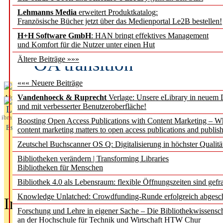
Lehmanns Media
erweitert Produktkatalog:
Fifth Open Access Repor
Französische Bücher jetzt über das Medienportal Le2B bestellen!
H+H Software GmbH
: HAN bringt effektives Management
transformative agreements
und Komfort für die Nutzer unter einen Hut
OA transition
Ältere Beiträge »»»
««« Neuere Beiträge
Vandenhoeck & Ruprecht
Verlage: Unsere eLibrary in neuem 
Aktuelles aus
und mit verbesserter Benutzeroberfläche!
L
ibrary
Boosting Open Access Publications with Content Marketing – 
Essentials
content marketing matters to open access publications and publish
Zeutschel Buchscanner OS Q: Digitalisierung in höchster Qualitä
Bibliotheken verändern | Transforming Libraries
Bibliotheken für Menschen
Bibliothek 4.0 als Lebensraum: flexible Öffnungszeiten sind gefra
Knowledge Unlatched: Crowdfunding-Runde erfolgreich abgesc
In der Ausgabe
05/2026
(Juni/Juli
Forschung und Lehre in eigener Sache – Die Bibliothekwissensc
an der Hochschule für Technik und Wirtschaft HTW Chur