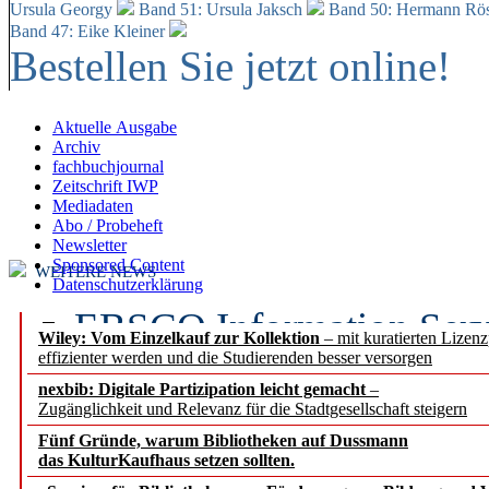
Ursula Georgy
Band 51: Ursula Jaksch
Band 50:
Hermann Rös
Band 47: Eike Kleiner
Bestellen Sie jetzt online!
Aktuelle Ausgabe
Archiv
fachbuchjournal
Zeitschrift IWP
Mediadaten
Abo / Probeheft
Newsletter
Sponsored Content
WEITERE NEWS
Datenschutzerklärung
EBSCO Information Servic
Wiley: Vom Einzelkauf zur Kollektion
– mit kuratierten Lizen
effizienter werden und die Studierenden besser versorgen
Recherchefunktionen in
nexbib: Digitale Partizipation leicht gemacht
–
Zugänglichkeit und Relevanz für die Stadtgesellschaft steigern
Sorbisches Institut neu 
Fünf Gründe, warum Bibliotheken auf Dussmann
Geschichte und kulturell
das KulturKaufhaus setzen sollten.