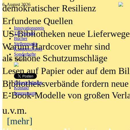
6. August 2026
demokratischer Resilienz
Erfundene Quellen
Innovationspreis
US-Bibliotheken neue Lieferwege
TIP Award
Bücher
Stellenmarkt
Warum Hardcover mehr sind
KongressNews
Sonderhefte
als schöne Schutzumschläge
Teilen
Lesen auf Papier oder auf dem Bi
Bibliotheksverbände fordern neue
Zitierrichtlinien
Kontakt
E-Book-Modelle von großen Verl
Impresssum
u.v.m.
[mehr]