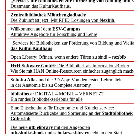
„Services für Bibliotheken zur Förderung von Bildung und Vi
Dussmann das KulturKaufhaus.
Künstliche Intelligenz a
Zentralbibliothek Mönchengladbach:
besser zu verstehen
Die Zukunft ist jetzt! Mit RFID-Lösungen von
Nexbib
.
Willkommen auf dem
ESV-Campus
!
Attraktive Angebote für Forschung und Lehre
„Leitbegriffe der Gesund
„Services für Bibliotheken zur Förderung von Bildung und Vielfa
des BIÖG erscheinen Ope
das KulturKaufhaus
Open Library: Öffnen, wenn andere Türen zu sind! –
nexbib
Forschungsdateninfrastru
H+H Software GmbH
: Die Bibliothek als Information-Broker
Wie Sie mit HAN Online-Ressourcen einfacher zugänglich mach
jedem Experiment
Sobotta Atlas
und die 3D App: Von den ersten Lehrmitteln
in der Anatomie bis zu Complete Anatomy
DFG setzt Förderung des
bibliotheca
: DIGITAL – MOBIL – VERNETZT
Ein rundes Bibliothekserlebnis für alle
FAIRmat fort
Eine Entscheidung für Ergonomie und Kundenservice:
Automatisierte Rückgabe und Sortierung an der
Stadtbibliothek
Bayerns digitale Schatzk
Gütersloh
Die neue
utb elibrary
mit den Angeboten
Schulwandbilder aus Wür
utb-studi-e-book
und
scholars-e-library
geht an den Start