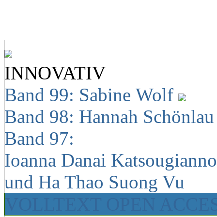
INNOVATIV
Band 99: Sabine Wolf
Band 98: Hannah Schönla
Band 97:
Ioanna Danai Katsougiann
und Ha Thao Suong Vu
VOLLTEXT OPEN ACCE