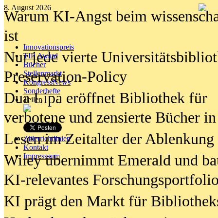
8. August 2026
Warum KI-Angst beim wissenschaft
ist
Innovationspreis
Nur jede vierte Universitätsbibliot
TIP Award
Bücher
Preservation-Policy
Stellenmarkt
KongressNews
Sonderhefte
Dua Lipa eröffnet Bibliothek für
Teilen
verbotene und zensierte Bücher in
Lesen im Zeitalter der Ablenkung
Zitierrichtlinien
Kontakt
Wiley übernimmt Emerald und ba
Impresssum
KI-relevantes Forschungsportfolio
KI prägt den Markt für Bibliothe