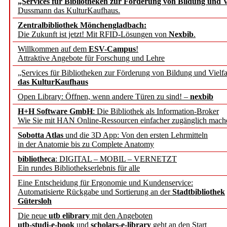
„Services für Bibliotheken zur Förderung von Bildung und Vi
angepasst
Dussmann das KulturKaufhaus.
Zentralbibliothek Mönchengladbach:
Wissenschaftskommunikati
Die Zukunft ist jetzt! Mit RFID-Lösungen von
Nexbib
.
Willkommen auf dem
ESV-Campus
!
konstruktiv!
Attraktive Angebote für Forschung und Lehre
„Services für Bibliotheken zur Förderung von Bildung und Vielfa
Mohr Siebeck übernimmt
das KulturKaufhaus
Open Library: Öffnen, wenn andere Türen zu sind! –
nexbib
und die Zeitschrift für 
H+H Software GmbH
: Die Bibliothek als Information-Broker
Wie Sie mit HAN Online-Ressourcen einfacher zugänglich mach
Francke Attempto
Sobotta Atlas
und die 3D App: Von den ersten Lehrmitteln
in der Anatomie bis zu Complete Anatomy
EBSCO Information Servic
bibliotheca
: DIGITAL – MOBIL – VERNETZT
Recherchefunktionen in
Ein rundes Bibliothekserlebnis für alle
Eine Entscheidung für Ergonomie und Kundenservice:
Automatisierte Rückgabe und Sortierung an der
Stadtbibliothek
Sorbisches Institut neu 
Gütersloh
Geschichte und kulturell
Die neue
utb elibrary
mit den Angeboten
utb-studi-e-book
und
scholars-e-library
geht an den Start