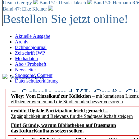
Ursula Georgy
Band 51: Ursula Jaksch
Band 50:
Hermann Rös
Band 47: Eike Kleiner
Bestellen Sie jetzt online!
Aktuelle Ausgabe
Archiv
fachbuchjournal
Zeitschrift IWP
Mediadaten
Abo / Probeheft
Newsletter
Sponsored Content
WEITERE NEWS
Datenschutzerklärung
Schule und KI: Große Ch
Wiley: Vom Einzelkauf zur Kollektion
– mit kuratierten Lizen
effizienter werden und die Studierenden besser versorgen
Voraussetzungen
nexbib: Digitale Partizipation leicht gemacht
–
Zugänglichkeit und Relevanz für die Stadtgesellschaft steigern
Erfolgreiches erstes Hal
Fünf Gründe, warum Bibliotheken auf Dussmann
Segment Research – Ausb
das KulturKaufhaus setzen sollten.