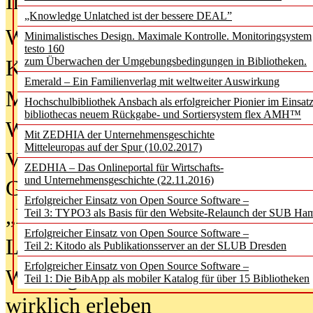
In der Ausgabe
06/2026
(August 20
„Knowledge Unlatched ist der bessere DEAL”
Was Hochschul­bibliotheken von i
Minimalistisches Design. Maximale Kontrolle. Monitoringsystem
testo 160
zum Überwachen der Umgebungsbedingungen in Bibliotheken.
Kinder in der digitalen Welt
Emerald – Ein Familienverlag mit weltweiter Auswirkung
Metadaten als Infrastruktur
Hochschulbibliothek Ansbach als erfolgreicher Pionier im Einsat
bibliothecas neuem Rückgabe- und Sortiersystem flex AMH™
Wenn Bots katalogisieren
Mit ZEDHIA der Unternehmensgeschichte
Mitteleuropas auf der Spur (10.02.2017)
Von Abschlusskleidern bis
ZEDHIA – Das Onlineportal für Wirtschafts-
und Unternehmensgeschichte (22.11.2016)
Geisterjagd-Ausrüstung in der
Erfolgreicher Einsatz von Open Source Software –
„Library of Things“ unterwegs
Teil 3: TYPO3 als Basis für den Website-Relaunch der SUB Ha
Erfolgreicher Einsatz von Open Source Software –
Lesen als Infrastrukturaufgabe
Teil 2: Kitodo als Publikationsserver an der SLUB Dresden
Erfolgreicher Einsatz von Open Source Software –
Wie Jugendliche Social Media
Teil 1: Die BibApp als mobiler Katalog für über 15 Bibliotheken
wirklich erleben