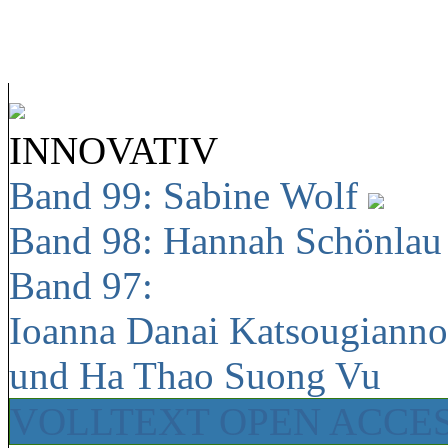
INNOVATIV
Band 99: Sabine Wolf
Band 98: Hannah Schönla
Band 97:
Ioanna Danai Katsougiann
und Ha Thao Suong Vu
VOLLTEXT OPEN ACCE