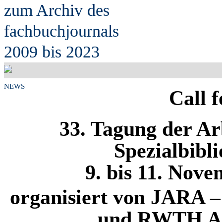
zum Archiv des
fach
b
uchjournals
2009 bis 2023
NEWS
Call 
33. Tagung der Ar
Spezialbibl
9. bis 11. Nove
organisiert von JARA 
und RWTH Aac