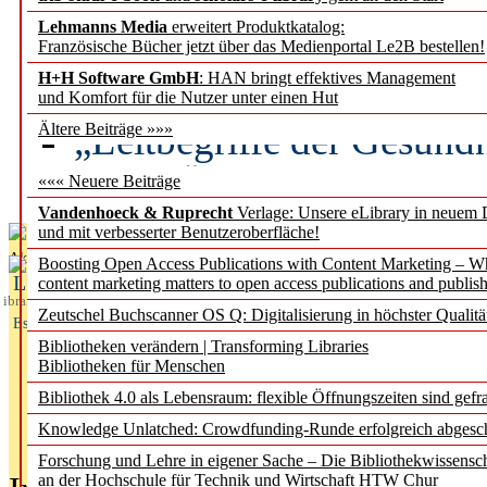
Lehmanns Media
erweitert Produktkatalog:
Künstliche Intelligenz a
Französische Bücher jetzt über das Medienportal Le2B bestellen!
besser zu verstehen
H+H Software GmbH
: HAN bringt effektives Management
und Komfort für die Nutzer unter einen Hut
„Leitbegriffe der Gesund
Ältere Beiträge »»»
des BIÖG erscheinen Ope
««« Neuere Beiträge
Vandenhoeck & Ruprecht
Verlage: Unsere eLibrary in neuem 
und mit verbesserter Benutzeroberfläche!
Aktuelles aus
Boosting Open Access Publications with Content Marketing – 
L
content marketing matters to open access publications and publish
ibrary
Zeutschel Buchscanner OS Q: Digitalisierung in höchster Qualitä
Essentials
Bibliotheken verändern | Transforming Libraries
Bibliotheken für Menschen
Bibliothek 4.0 als Lebensraum: flexible Öffnungszeiten sind gefra
Knowledge Unlatched: Crowdfunding-Runde erfolgreich abgesc
Forschung und Lehre in eigener Sache – Die Bibliothekwissensc
an der Hochschule für Technik und Wirtschaft HTW Chur