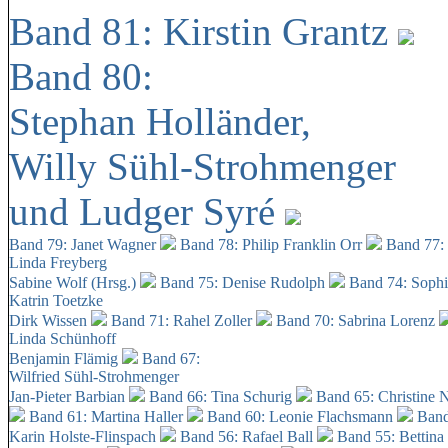
Band 81: Kirstin Grantz
Band 80:
Stephan Holländer,
Willy Sühl-Strohmenger
und Ludger Syré
Band 79: Janet Wagner
Band 78: Philip Franklin Orr
Band 77:
Linda Freyberg
Sabine Wolf (Hrsg.)
Band 75: Denise Rudolph
Band 74: Soph
Katrin Toetzke
Dirk Wissen
Band 71: Rahel Zoller
Band 70: Sabrina Lorenz
Linda Schünhoff
Benjamin Flämig
Band 67:
Wilfried Sühl-Strohmenger
Jan-Pieter Barbian
Band 66: Tina Schurig
Band 65: Christine 
Band 61: Martina Haller
Band 60:
Leonie Flachsmann
Band
Karin Holste-Flinspach
Band 56: Rafael Ball
Band 55: Bettina