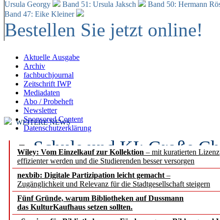
Ursula Georgy
Band 51: Ursula Jaksch
Band 50:
Hermann Rös
Band 47: Eike Kleiner
Bestellen Sie jetzt online!
Aktuelle Ausgabe
Archiv
fachbuchjournal
Zeitschrift IWP
Mediadaten
Abo / Probeheft
Newsletter
Sponsored Content
WEITERE NEWS
Datenschutzerklärung
Schule und KI: Große Ch
Wiley: Vom Einzelkauf zur Kollektion
– mit kuratierten Lizen
effizienter werden und die Studierenden besser versorgen
Voraussetzungen
nexbib: Digitale Partizipation leicht gemacht
–
Zugänglichkeit und Relevanz für die Stadtgesellschaft steigern
Erfolgreiches erstes Hal
Fünf Gründe, warum Bibliotheken auf Dussmann
Segment Research – Ausb
das KulturKaufhaus setzen sollten.