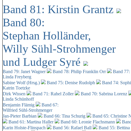
Band 81: Kirstin Grantz
Band 80:
Stephan Holländer,
Willy Sühl-Strohmenger
und Ludger Syré
Band 79: Janet Wagner
Band 78: Philip Franklin Orr
Band 77:
Linda Freyberg
Sabine Wolf (Hrsg.)
Band 75: Denise Rudolph
Band 74: Soph
Katrin Toetzke
Dirk Wissen
Band 71: Rahel Zoller
Band 70: Sabrina Lorenz
Linda Schünhoff
Benjamin Flämig
Band 67:
Wilfried Sühl-Strohmenger
Jan-Pieter Barbian
Band 66: Tina Schurig
Band 65: Christine 
Band 61: Martina Haller
Band 60:
Leonie Flachsmann
Band
Karin Holste-Flinspach
Band 56: Rafael Ball
Band 55: Bettina