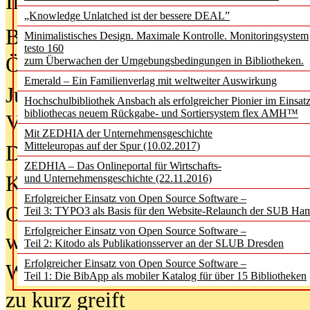
In der Ausgabe
05/2026
(Juni/Juli
„Knowledge Unlatched ist der bessere DEAL”
Bürgerforum fordert mehr Medienb
Minimalistisches Design. Maximale Kontrolle. Monitoringsystem
testo 160
Öffentlichkeit
zum Überwachen der Umgebungsbedingungen in Bibliotheken.
Emerald – Ein Familienverlag mit weltweiter Auswirkung
Jugendliche wollen besseren Schut
Hochschulbibliothek Ansbach als erfolgreicher Pionier im Einsat
bibliothecas neuem Rückgabe- und Sortiersystem flex AMH™
Verbote
Mit ZEDHIA der Unternehmensgeschichte
Mitteleuropas auf der Spur (10.02.2017)
Digitale Langzeit­archi­vierung br
ZEDHIA – Das Onlineportal für Wirtschafts-
KI-Chatbots werden Teil der wiss
und Unternehmensgeschichte (22.11.2016)
Erfolgreicher Einsatz von Open Source Software –
Offene Infrastrukturen für
Teil 3: TYPO3 als Basis für den Website-Relaunch der SUB Ha
Erfolgreicher Einsatz von Open Source Software –
wissenschaftliche Informationssy
Teil 2: Kitodo als Publikationsserver an der SLUB Dresden
Erfolgreicher Einsatz von Open Source Software –
Warum die Debatte über KI-Texte
Teil 1: Die BibApp als mobiler Katalog für über 15 Bibliotheken
zu kurz greift