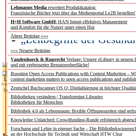
Lehmanns Media
erweitert Produktkatalog:
Künstliche Intelligenz a
Französische Bücher jetzt über das Medienportal Le2B bestellen!
besser zu verstehen
H+H Software GmbH
: HAN bringt effektives Management
und Komfort für die Nutzer unter einen Hut
„Leitbegriffe der Gesund
Ältere Beiträge »»»
des BIÖG erscheinen Ope
««« Neuere Beiträge
Vandenhoeck & Ruprecht
Verlage: Unsere eLibrary in neuem 
und mit verbesserter Benutzeroberfläche!
Aktuelles aus
Boosting Open Access Publications with Content Marketing – 
L
content marketing matters to open access publications and publish
ibrary
Zeutschel Buchscanner OS Q: Digitalisierung in höchster Qualitä
Essentials
Bibliotheken verändern | Transforming Libraries
Bibliotheken für Menschen
Bibliothek 4.0 als Lebensraum: flexible Öffnungszeiten sind gefra
Knowledge Unlatched: Crowdfunding-Runde erfolgreich abgesc
Forschung und Lehre in eigener Sache – Die Bibliothekwissensc
an der Hochschule für Technik und Wirtschaft HTW Chur