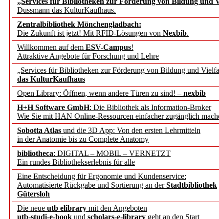
„Services für Bibliotheken zur Förderung von Bildung und Vi
angepasst
Dussmann das KulturKaufhaus.
Zentralbibliothek Mönchengladbach:
Wissenschaftskommunikati
Die Zukunft ist jetzt! Mit RFID-Lösungen von
Nexbib
.
Willkommen auf dem
ESV-Campus
!
konstruktiv!
Attraktive Angebote für Forschung und Lehre
„Services für Bibliotheken zur Förderung von Bildung und Vielfa
Mohr Siebeck übernimmt
das KulturKaufhaus
Open Library: Öffnen, wenn andere Türen zu sind! –
nexbib
und die Zeitschrift für 
H+H Software GmbH
: Die Bibliothek als Information-Broker
Wie Sie mit HAN Online-Ressourcen einfacher zugänglich mach
Francke Attempto
Sobotta Atlas
und die 3D App: Von den ersten Lehrmitteln
in der Anatomie bis zu Complete Anatomy
EBSCO Information Servic
bibliotheca
: DIGITAL – MOBIL – VERNETZT
Recherchefunktionen in
Ein rundes Bibliothekserlebnis für alle
Eine Entscheidung für Ergonomie und Kundenservice:
Automatisierte Rückgabe und Sortierung an der
Stadtbibliothek
Sorbisches Institut neu 
Gütersloh
Geschichte und kulturell
Die neue
utb elibrary
mit den Angeboten
utb-studi-e-book
und
scholars-e-library
geht an den Start