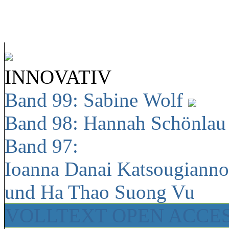
INNOVATIV
Band 99: Sabine Wolf
Band 98: Hannah Schönla
Band 97:
Ioanna Danai Katsougiann
und Ha Thao Suong Vu
VOLLTEXT OPEN ACCE