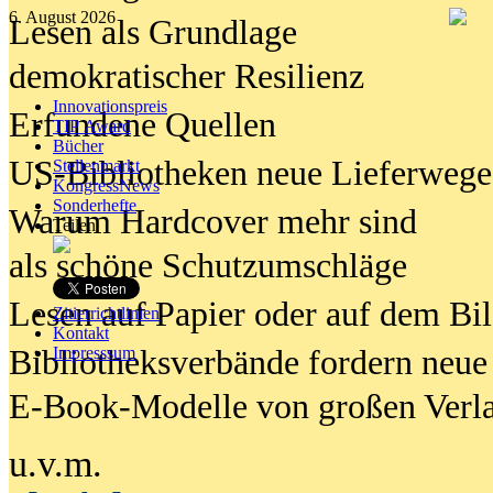
6. August 2026
Lesen als Grundlage
demokratischer Resilienz
Innovationspreis
Erfundene Quellen
TIP Award
Bücher
US-Bibliotheken neue Lieferwege
Stellenmarkt
KongressNews
Sonderhefte
Warum Hardcover mehr sind
Teilen
als schöne Schutzumschläge
Lesen auf Papier oder auf dem Bi
Zitierrichtlinien
Kontakt
Bibliotheksverbände fordern neue
Impresssum
E-Book-Modelle von großen Verl
u.v.m.