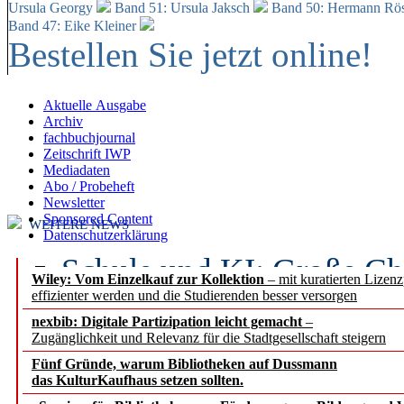
Ursula Georgy
Band 51: Ursula Jaksch
Band 50:
Hermann Rös
Band 47: Eike Kleiner
Bestellen Sie jetzt online!
Aktuelle Ausgabe
Archiv
fachbuchjournal
Zeitschrift IWP
Mediadaten
Abo / Probeheft
Newsletter
Sponsored Content
WEITERE NEWS
Datenschutzerklärung
Schule und KI: Große Ch
Wiley: Vom Einzelkauf zur Kollektion
– mit kuratierten Lizen
effizienter werden und die Studierenden besser versorgen
Voraussetzungen
nexbib: Digitale Partizipation leicht gemacht
–
Zugänglichkeit und Relevanz für die Stadtgesellschaft steigern
Erfolgreiches erstes Hal
Fünf Gründe, warum Bibliotheken auf Dussmann
Segment Research – Ausb
das KulturKaufhaus setzen sollten.