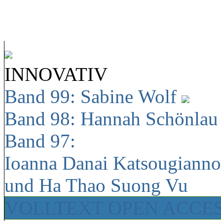
INNOVATIV
Band 99: Sabine Wolf
Band 98: Hannah Schönla
Band 97:
Ioanna Danai Katsougiann
und Ha Thao Suong Vu
VOLLTEXT OPEN ACCE