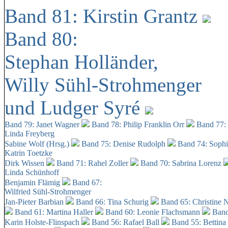
Band 81: Kirstin Grantz
Band 80:
Stephan Holländer,
Willy Sühl-Strohmenger
und Ludger Syré
Band 79: Janet Wagner
Band 78: Philip Franklin Orr
Band 77:
Linda Freyberg
Sabine Wolf (Hrsg.)
Band 75: Denise Rudolph
Band 74: Soph
Katrin Toetzke
Dirk Wissen
Band 71: Rahel Zoller
Band 70: Sabrina Lorenz
Linda Schünhoff
Benjamin Flämig
Band 67:
Wilfried Sühl-Strohmenger
Jan-Pieter Barbian
Band 66: Tina Schurig
Band 65: Christine 
Band 61: Martina Haller
Band 60:
Leonie Flachsmann
Band
Karin Holste-Flinspach
Band 56: Rafael Ball
Band 55: Bettina