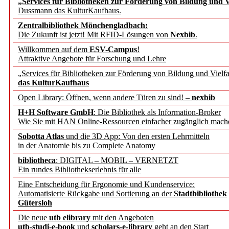
„Services für Bibliotheken zur Förderung von Bildung und Vi
angepasst
Dussmann das KulturKaufhaus.
Zentralbibliothek Mönchengladbach:
Wissenschaftskommunikati
Die Zukunft ist jetzt! Mit RFID-Lösungen von
Nexbib
.
Willkommen auf dem
ESV-Campus
!
konstruktiv!
Attraktive Angebote für Forschung und Lehre
„Services für Bibliotheken zur Förderung von Bildung und Vielfa
Mohr Siebeck übernimmt
das KulturKaufhaus
Open Library: Öffnen, wenn andere Türen zu sind! –
nexbib
und die Zeitschrift für 
H+H Software GmbH
: Die Bibliothek als Information-Broker
Wie Sie mit HAN Online-Ressourcen einfacher zugänglich mach
Francke Attempto
Sobotta Atlas
und die 3D App: Von den ersten Lehrmitteln
in der Anatomie bis zu Complete Anatomy
EBSCO Information Servic
bibliotheca
: DIGITAL – MOBIL – VERNETZT
Recherchefunktionen in
Ein rundes Bibliothekserlebnis für alle
Eine Entscheidung für Ergonomie und Kundenservice:
Automatisierte Rückgabe und Sortierung an der
Stadtbibliothek
Sorbisches Institut neu 
Gütersloh
Geschichte und kulturell
Die neue
utb elibrary
mit den Angeboten
utb-studi-e-book
und
scholars-e-library
geht an den Start