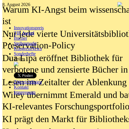
8. August 2026
Warum KI-Angst beim wissenschaft
ist
Innovationspreis
Nur jede vierte Universitätsbibliot
TIP Award
Bücher
Preservation-Policy
Stellenmarkt
KongressNews
Sonderhefte
Dua Lipa eröffnet Bibliothek für
Teilen
verbotene und zensierte Bücher in
Lesen im Zeitalter der Ablenkung
Zitierrichtlinien
Kontakt
Wiley übernimmt Emerald und ba
Impresssum
KI-relevantes Forschungsportfolio
KI prägt den Markt für Bibliothe