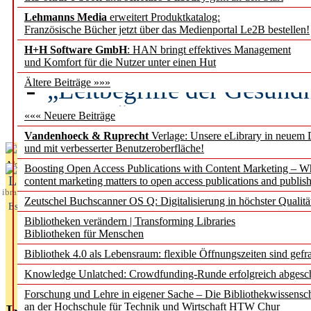
Lehmanns Media
erweitert Produktkatalog:
Künstliche Intelligenz a
Französische Bücher jetzt über das Medienportal Le2B bestellen!
besser zu verstehen
H+H Software GmbH
: HAN bringt effektives Management
und Komfort für die Nutzer unter einen Hut
„Leitbegriffe der Gesund
Ältere Beiträge »»»
des BIÖG erscheinen Ope
««« Neuere Beiträge
Vandenhoeck & Ruprecht
Verlage: Unsere eLibrary in neuem 
und mit verbesserter Benutzeroberfläche!
Aktuelles aus
Boosting Open Access Publications with Content Marketing – 
L
content marketing matters to open access publications and publish
ibrary
Zeutschel Buchscanner OS Q: Digitalisierung in höchster Qualitä
Essentials
Bibliotheken verändern | Transforming Libraries
Bibliotheken für Menschen
Bibliothek 4.0 als Lebensraum: flexible Öffnungszeiten sind gefra
Knowledge Unlatched: Crowdfunding-Runde erfolgreich abgesc
Forschung und Lehre in eigener Sache – Die Bibliothekwissensc
an der Hochschule für Technik und Wirtschaft HTW Chur