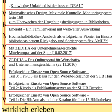
In der Ausgabe
06/2026
(August 20
„Knowledge Unlatched ist der bessere DEAL”
Was Hochschul­bibliotheken von i
Minimalistisches Design. Maximale Kontrolle. Monitoringsystem
testo 160
zum Überwachen der Umgebungsbedingungen in Bibliotheken.
Kinder in der digitalen Welt
Emerald – Ein Familienverlag mit weltweiter Auswirkung
Metadaten als Infrastruktur
Hochschulbibliothek Ansbach als erfolgreicher Pionier im Einsat
bibliothecas neuem Rückgabe- und Sortiersystem flex AMH™
Wenn Bots katalogisieren
Mit ZEDHIA der Unternehmensgeschichte
Mitteleuropas auf der Spur (10.02.2017)
Von Abschlusskleidern bis
ZEDHIA – Das Onlineportal für Wirtschafts-
und Unternehmensgeschichte (22.11.2016)
Geisterjagd-Ausrüstung in der
Erfolgreicher Einsatz von Open Source Software –
„Library of Things“ unterwegs
Teil 3: TYPO3 als Basis für den Website-Relaunch der SUB Ha
Erfolgreicher Einsatz von Open Source Software –
Lesen als Infrastrukturaufgabe
Teil 2: Kitodo als Publikationsserver an der SLUB Dresden
Erfolgreicher Einsatz von Open Source Software –
Wie Jugendliche Social Media
Teil 1: Die BibApp als mobiler Katalog für über 15 Bibliotheken
wirklich erleben