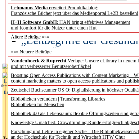
Lehmanns Media
erweitert Produktkatalog:
Künstliche Intelligenz a
Französische Bücher jetzt über das Medienportal Le2B bestellen!
besser zu verstehen
H+H Software GmbH
: HAN bringt effektives Management
und Komfort für die Nutzer unter einen Hut
„Leitbegriffe der Gesund
Ältere Beiträge »»»
des BIÖG erscheinen Ope
««« Neuere Beiträge
Vandenhoeck & Ruprecht
Verlage: Unsere eLibrary in neuem 
und mit verbesserter Benutzeroberfläche!
Aktuelles aus
Boosting Open Access Publications with Content Marketing – 
L
content marketing matters to open access publications and publish
ibrary
Zeutschel Buchscanner OS Q: Digitalisierung in höchster Qualitä
Essentials
Bibliotheken verändern | Transforming Libraries
Bibliotheken für Menschen
Bibliothek 4.0 als Lebensraum: flexible Öffnungszeiten sind gefra
Knowledge Unlatched: Crowdfunding-Runde erfolgreich abgesc
Forschung und Lehre in eigener Sache – Die Bibliothekwissensc
an der Hochschule für Technik und Wirtschaft HTW Chur