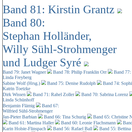
Band 81: Kirstin Grantz
Band 80:
Stephan Holländer,
Willy Sühl-Strohmenger
und Ludger Syré
Band 79: Janet Wagner
Band 78: Philip Franklin Orr
Band 77:
Linda Freyberg
Sabine Wolf (Hrsg.)
Band 75: Denise Rudolph
Band 74: Soph
Katrin Toetzke
Dirk Wissen
Band 71: Rahel Zoller
Band 70: Sabrina Lorenz
Linda Schünhoff
Benjamin Flämig
Band 67:
Wilfried Sühl-Strohmenger
Jan-Pieter Barbian
Band 66: Tina Schurig
Band 65: Christine 
Band 61: Martina Haller
Band 60:
Leonie Flachsmann
Band
Karin Holste-Flinspach
Band 56: Rafael Ball
Band 55: Bettina