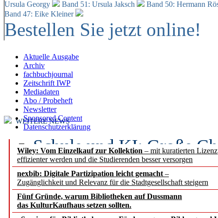
Ursula Georgy
Band 51: Ursula Jaksch
Band 50:
Hermann Rös
Band 47: Eike Kleiner
Bestellen Sie jetzt online!
Aktuelle Ausgabe
Archiv
fachbuchjournal
Zeitschrift IWP
Mediadaten
Abo / Probeheft
Newsletter
Sponsored Content
WEITERE NEWS
Datenschutzerklärung
Schule und KI: Große Ch
Wiley: Vom Einzelkauf zur Kollektion
– mit kuratierten Lizen
effizienter werden und die Studierenden besser versorgen
Voraussetzungen
nexbib: Digitale Partizipation leicht gemacht
–
Zugänglichkeit und Relevanz für die Stadtgesellschaft steigern
Erfolgreiches erstes Hal
Fünf Gründe, warum Bibliotheken auf Dussmann
Segment Research – Ausb
das KulturKaufhaus setzen sollten.