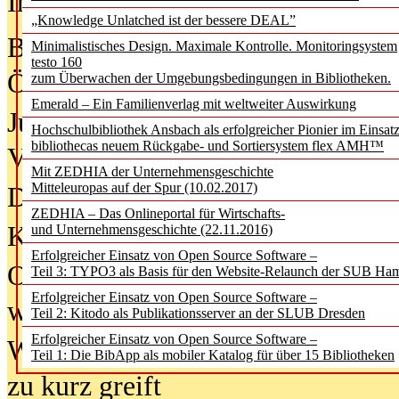
In der Ausgabe
05/2026
(Juni/Juli
„Knowledge Unlatched ist der bessere DEAL”
Bürgerforum fordert mehr Medienb
Minimalistisches Design. Maximale Kontrolle. Monitoringsystem
testo 160
Öffentlichkeit
zum Überwachen der Umgebungsbedingungen in Bibliotheken.
Emerald – Ein Familienverlag mit weltweiter Auswirkung
Jugendliche wollen besseren Schut
Hochschulbibliothek Ansbach als erfolgreicher Pionier im Einsat
bibliothecas neuem Rückgabe- und Sortiersystem flex AMH™
Verbote
Mit ZEDHIA der Unternehmensgeschichte
Mitteleuropas auf der Spur (10.02.2017)
Digitale Langzeit­archi­vierung br
ZEDHIA – Das Onlineportal für Wirtschafts-
KI-Chatbots werden Teil der wiss
und Unternehmensgeschichte (22.11.2016)
Erfolgreicher Einsatz von Open Source Software –
Offene Infrastrukturen für
Teil 3: TYPO3 als Basis für den Website-Relaunch der SUB Ha
Erfolgreicher Einsatz von Open Source Software –
wissenschaftliche Informationssy
Teil 2: Kitodo als Publikationsserver an der SLUB Dresden
Erfolgreicher Einsatz von Open Source Software –
Warum die Debatte über KI-Texte
Teil 1: Die BibApp als mobiler Katalog für über 15 Bibliotheken
zu kurz greift