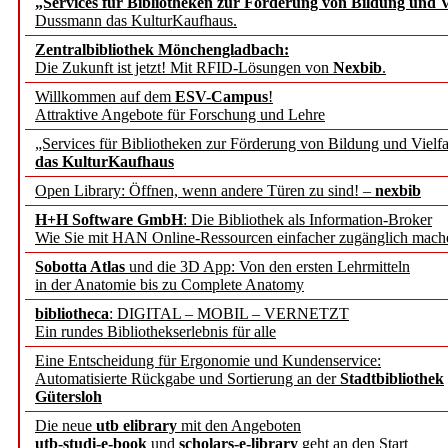
„Services für Bibliotheken zur Förderung von Bildung und Vi
angepasst
Dussmann das KulturKaufhaus.
Zentralbibliothek Mönchengladbach:
Wissenschaftskommunikati
Die Zukunft ist jetzt! Mit RFID-Lösungen von
Nexbib
.
Willkommen auf dem
ESV-Campus
!
konstruktiv!
Attraktive Angebote für Forschung und Lehre
„Services für Bibliotheken zur Förderung von Bildung und Vielfa
Mohr Siebeck übernimmt
das KulturKaufhaus
Open Library: Öffnen, wenn andere Türen zu sind! –
nexbib
und die Zeitschrift für 
H+H Software GmbH
: Die Bibliothek als Information-Broker
Wie Sie mit HAN Online-Ressourcen einfacher zugänglich mach
Francke Attempto
Sobotta Atlas
und die 3D App: Von den ersten Lehrmitteln
in der Anatomie bis zu Complete Anatomy
EBSCO Information Servic
bibliotheca
: DIGITAL – MOBIL – VERNETZT
Recherchefunktionen in
Ein rundes Bibliothekserlebnis für alle
Eine Entscheidung für Ergonomie und Kundenservice:
Automatisierte Rückgabe und Sortierung an der
Stadtbibliothek
Sorbisches Institut neu 
Gütersloh
Geschichte und kulturell
Die neue
utb elibrary
mit den Angeboten
utb-studi-e-book
und
scholars-e-library
geht an den Start