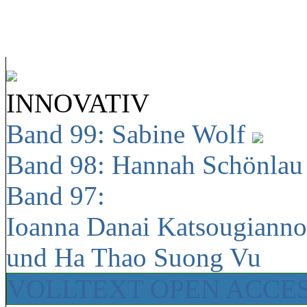
INNOVATIV
Band 99: Sabine Wolf
Band 98: Hannah Schönla
Band 97:
Ioanna Danai Katsougiann
und Ha Thao Suong Vu
VOLLTEXT OPEN ACCE