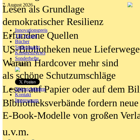
7. August 2026
Lesen als Grundlage
demokratischer Resilienz
Innovationspreis
Erfundene Quellen
TIP Award
Bücher
US-Bibliotheken neue Lieferwege
Stellenmarkt
KongressNews
Sonderhefte
Warum Hardcover mehr sind
Teilen
als schöne Schutzumschläge
Lesen auf Papier oder auf dem Bi
Zitierrichtlinien
Kontakt
Bibliotheksverbände fordern neue
Impresssum
E-Book-Modelle von großen Verl
u.v.m.