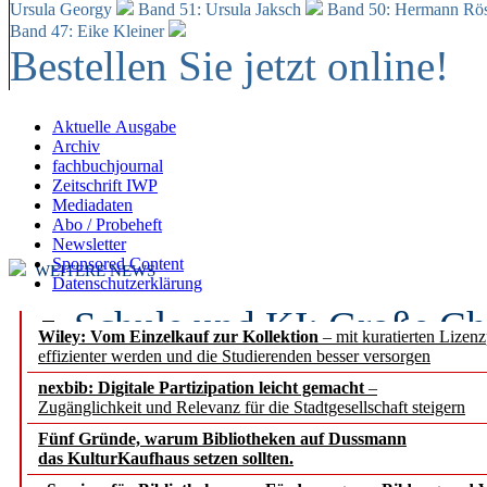
Ursula Georgy
Band 51: Ursula Jaksch
Band 50:
Hermann Rös
Band 47: Eike Kleiner
Bestellen Sie jetzt online!
Aktuelle Ausgabe
Archiv
fachbuchjournal
Zeitschrift IWP
Mediadaten
Abo / Probeheft
Newsletter
Sponsored Content
WEITERE NEWS
Datenschutzerklärung
Schule und KI: Große Ch
Wiley: Vom Einzelkauf zur Kollektion
– mit kuratierten Lizen
effizienter werden und die Studierenden besser versorgen
Voraussetzungen
nexbib: Digitale Partizipation leicht gemacht
–
Zugänglichkeit und Relevanz für die Stadtgesellschaft steigern
Erfolgreiches erstes Hal
Fünf Gründe, warum Bibliotheken auf Dussmann
Segment Research – Ausb
das KulturKaufhaus setzen sollten.