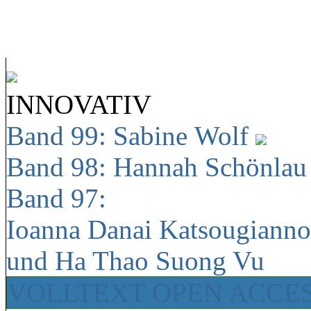
INNOVATIV
Band 99: Sabine Wolf
Band 98: Hannah Schönla
Band 97:
Ioanna Danai Katsougiann
und Ha Thao Suong Vu
VOLLTEXT OPEN ACCE