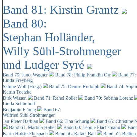
Band 81: Kirstin Grantz
Band 80:
Stephan Holländer,
Willy Sühl-Strohmenger
und Ludger Syré
Band 79: Janet Wagner
Band 78: Philip Franklin Orr
Band 77:
Linda Freyberg
Sabine Wolf (Hrsg.)
Band 75: Denise Rudolph
Band 74: Soph
Katrin Toetzke
Dirk Wissen
Band 71: Rahel Zoller
Band 70: Sabrina Lorenz
Linda Schünhoff
Benjamin Flämig
Band 67:
Wilfried Sühl-Strohmenger
Jan-Pieter Barbian
Band 66: Tina Schurig
Band 65: Christine 
Band 61: Martina Haller
Band 60:
Leonie Flachsmann
Band
Karin Holste-Flinspach
Band 56: Rafael Ball
Band 55: Bettina