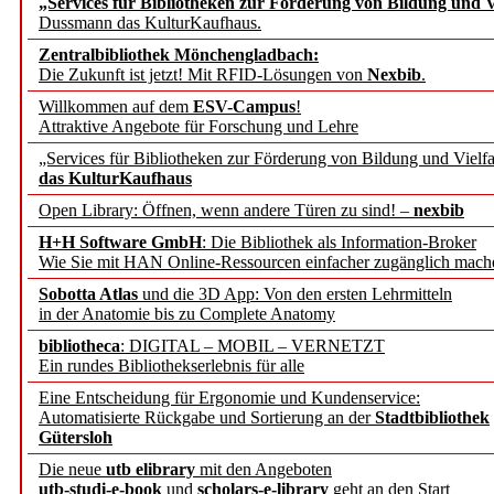
„Services für Bibliotheken zur Förderung von Bildung und Vi
angepasst
Dussmann das KulturKaufhaus.
Zentralbibliothek Mönchengladbach:
Wissenschaftskommunikati
Die Zukunft ist jetzt! Mit RFID-Lösungen von
Nexbib
.
Willkommen auf dem
ESV-Campus
!
konstruktiv!
Attraktive Angebote für Forschung und Lehre
„Services für Bibliotheken zur Förderung von Bildung und Vielfa
Mohr Siebeck übernimmt
das KulturKaufhaus
Open Library: Öffnen, wenn andere Türen zu sind! –
nexbib
und die Zeitschrift für 
H+H Software GmbH
: Die Bibliothek als Information-Broker
Wie Sie mit HAN Online-Ressourcen einfacher zugänglich mach
Francke Attempto
Sobotta Atlas
und die 3D App: Von den ersten Lehrmitteln
in der Anatomie bis zu Complete Anatomy
EBSCO Information Servic
bibliotheca
: DIGITAL – MOBIL – VERNETZT
Recherchefunktionen in
Ein rundes Bibliothekserlebnis für alle
Eine Entscheidung für Ergonomie und Kundenservice:
Automatisierte Rückgabe und Sortierung an der
Stadtbibliothek
Sorbisches Institut neu 
Gütersloh
Geschichte und kulturell
Die neue
utb elibrary
mit den Angeboten
utb-studi-e-book
und
scholars-e-library
geht an den Start