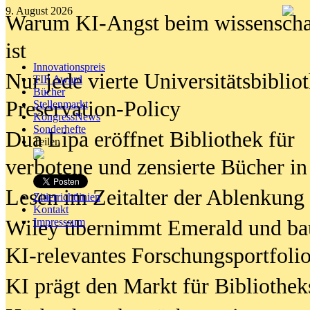
9. August 2026
Warum KI-Angst beim wissenschaft
ist
Innovationspreis
Nur jede vierte Universitätsbibliot
TIP Award
Bücher
Preservation-Policy
Stellenmarkt
KongressNews
Sonderhefte
Dua Lipa eröffnet Bibliothek für
Teilen
verbotene und zensierte Bücher in
Lesen im Zeitalter der Ablenkung
Zitierrichtlinien
Kontakt
Wiley übernimmt Emerald und ba
Impresssum
KI-relevantes Forschungsportfolio
KI prägt den Markt für Bibliothe