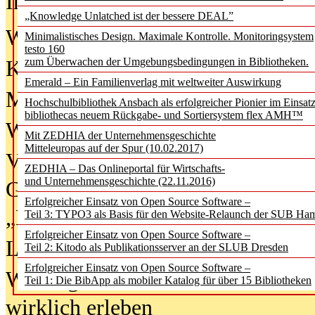
In der Ausgabe
06/2026
(August 20
„Knowledge Unlatched ist der bessere DEAL”
Was Hochschul­bibliotheken von i
Minimalistisches Design. Maximale Kontrolle. Monitoringsystem
testo 160
zum Überwachen der Umgebungsbedingungen in Bibliotheken.
Kinder in der digitalen Welt
Emerald – Ein Familienverlag mit weltweiter Auswirkung
Metadaten als Infrastruktur
Hochschulbibliothek Ansbach als erfolgreicher Pionier im Einsat
bibliothecas neuem Rückgabe- und Sortiersystem flex AMH™
Wenn Bots katalogisieren
Mit ZEDHIA der Unternehmensgeschichte
Mitteleuropas auf der Spur (10.02.2017)
Von Abschlusskleidern bis
ZEDHIA – Das Onlineportal für Wirtschafts-
und Unternehmensgeschichte (22.11.2016)
Geisterjagd-Ausrüstung in der
Erfolgreicher Einsatz von Open Source Software –
„Library of Things“ unterwegs
Teil 3: TYPO3 als Basis für den Website-Relaunch der SUB Ha
Erfolgreicher Einsatz von Open Source Software –
Lesen als Infrastrukturaufgabe
Teil 2: Kitodo als Publikationsserver an der SLUB Dresden
Erfolgreicher Einsatz von Open Source Software –
Wie Jugendliche Social Media
Teil 1: Die BibApp als mobiler Katalog für über 15 Bibliotheken
wirklich erleben