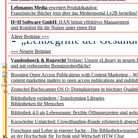
Lehmanns Media
erweitert Produktkatalog:
Künstliche Intelligenz a
Französische Bücher jetzt über das Medienportal Le2B bestellen!
besser zu verstehen
H+H Software GmbH
: HAN bringt effektives Management
und Komfort für die Nutzer unter einen Hut
„Leitbegriffe der Gesund
Ältere Beiträge »»»
des BIÖG erscheinen Ope
««« Neuere Beiträge
Vandenhoeck & Ruprecht
Verlage: Unsere eLibrary in neuem 
und mit verbesserter Benutzeroberfläche!
Aktuelles aus
Boosting Open Access Publications with Content Marketing – 
L
content marketing matters to open access publications and publish
ibrary
Zeutschel Buchscanner OS Q: Digitalisierung in höchster Qualitä
Essentials
Bibliotheken verändern | Transforming Libraries
Bibliotheken für Menschen
Bibliothek 4.0 als Lebensraum: flexible Öffnungszeiten sind gefra
Knowledge Unlatched: Crowdfunding-Runde erfolgreich abgesc
Forschung und Lehre in eigener Sache – Die Bibliothekwissensc
an der Hochschule für Technik und Wirtschaft HTW Chur