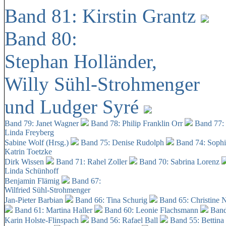
Band 81: Kirstin Grantz
Band 80:
Stephan Holländer,
Willy Sühl-Strohmenger
und Ludger Syré
Band 79: Janet Wagner
Band 78: Philip Franklin Orr
Band 77:
Linda Freyberg
Sabine Wolf (Hrsg.)
Band 75: Denise Rudolph
Band 74: Soph
Katrin Toetzke
Dirk Wissen
Band 71: Rahel Zoller
Band 70: Sabrina Lorenz
Linda Schünhoff
Benjamin Flämig
Band 67:
Wilfried Sühl-Strohmenger
Jan-Pieter Barbian
Band 66: Tina Schurig
Band 65: Christine 
Band 61: Martina Haller
Band 60:
Leonie Flachsmann
Band
Karin Holste-Flinspach
Band 56: Rafael Ball
Band 55: Bettina