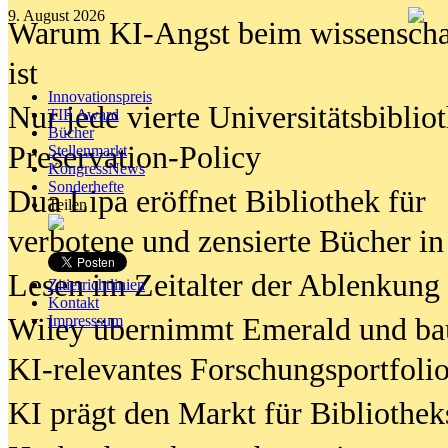
9. August 2026
Warum KI-Angst beim wissenschaft
ist
Innovationspreis
Nur jede vierte Universitätsbibliot
TIP Award
Bücher
Preservation-Policy
Stellenmarkt
KongressNews
Sonderhefte
Dua Lipa eröffnet Bibliothek für
Teilen
verbotene und zensierte Bücher in
Lesen im Zeitalter der Ablenkung
Zitierrichtlinien
Kontakt
Wiley übernimmt Emerald und ba
Impresssum
KI-relevantes Forschungsportfolio
KI prägt den Markt für Bibliothe