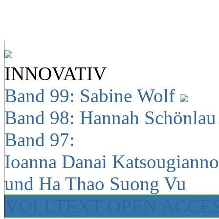
INNOVATIV
Band 99: Sabine Wolf
Band 98: Hannah Schönla
Band 97:
Ioanna Danai Katsougiann
und Ha Thao Suong Vu
VOLLTEXT OPEN ACCE