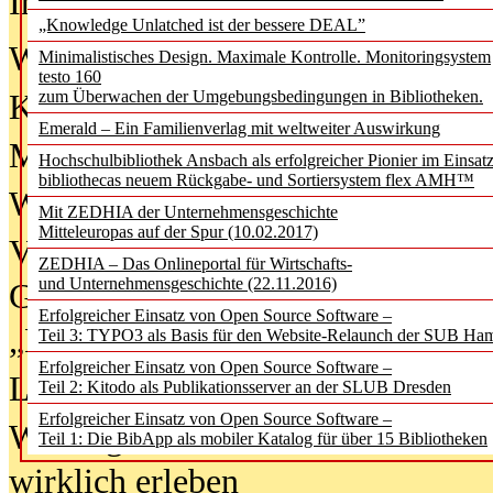
In der Ausgabe
06/2026
(August 20
„Knowledge Unlatched ist der bessere DEAL”
Was Hochschul­bibliotheken von i
Minimalistisches Design. Maximale Kontrolle. Monitoringsystem
testo 160
zum Überwachen der Umgebungsbedingungen in Bibliotheken.
Kinder in der digitalen Welt
Emerald – Ein Familienverlag mit weltweiter Auswirkung
Metadaten als Infrastruktur
Hochschulbibliothek Ansbach als erfolgreicher Pionier im Einsat
bibliothecas neuem Rückgabe- und Sortiersystem flex AMH™
Wenn Bots katalogisieren
Mit ZEDHIA der Unternehmensgeschichte
Mitteleuropas auf der Spur (10.02.2017)
Von Abschlusskleidern bis
ZEDHIA – Das Onlineportal für Wirtschafts-
und Unternehmensgeschichte (22.11.2016)
Geisterjagd-Ausrüstung in der
Erfolgreicher Einsatz von Open Source Software –
„Library of Things“ unterwegs
Teil 3: TYPO3 als Basis für den Website-Relaunch der SUB Ha
Erfolgreicher Einsatz von Open Source Software –
Lesen als Infrastrukturaufgabe
Teil 2: Kitodo als Publikationsserver an der SLUB Dresden
Erfolgreicher Einsatz von Open Source Software –
Wie Jugendliche Social Media
Teil 1: Die BibApp als mobiler Katalog für über 15 Bibliotheken
wirklich erleben