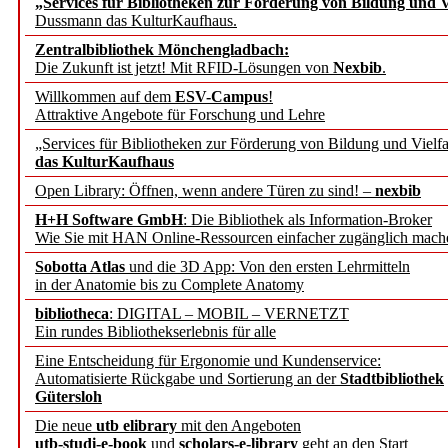
„Services für Bibliotheken zur Förderung von Bildung und Vi
angepasst
Dussmann das KulturKaufhaus.
Zentralbibliothek Mönchengladbach:
Wissenschaftskommunikati
Die Zukunft ist jetzt! Mit RFID-Lösungen von
Nexbib
.
Willkommen auf dem
ESV-Campus
!
konstruktiv!
Attraktive Angebote für Forschung und Lehre
„Services für Bibliotheken zur Förderung von Bildung und Vielfa
Mohr Siebeck übernimmt
das KulturKaufhaus
Open Library: Öffnen, wenn andere Türen zu sind! –
nexbib
und die Zeitschrift für 
H+H Software GmbH
: Die Bibliothek als Information-Broker
Wie Sie mit HAN Online-Ressourcen einfacher zugänglich mach
Francke Attempto
Sobotta Atlas
und die 3D App: Von den ersten Lehrmitteln
in der Anatomie bis zu Complete Anatomy
EBSCO Information Servic
bibliotheca
: DIGITAL – MOBIL – VERNETZT
Recherchefunktionen in
Ein rundes Bibliothekserlebnis für alle
Eine Entscheidung für Ergonomie und Kundenservice:
Automatisierte Rückgabe und Sortierung an der
Stadtbibliothek
Sorbisches Institut neu 
Gütersloh
Geschichte und kulturell
Die neue
utb elibrary
mit den Angeboten
utb-studi-e-book
und
scholars-e-library
geht an den Start