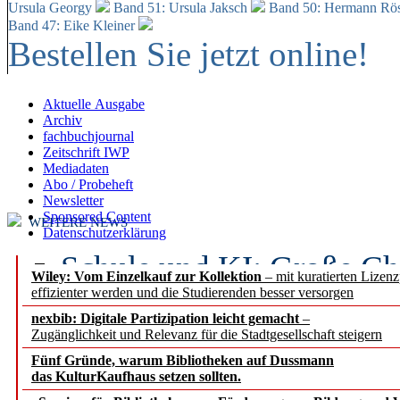
Ursula Georgy
Band 51: Ursula Jaksch
Band 50:
Hermann Rös
Band 47: Eike Kleiner
Bestellen Sie jetzt online!
Aktuelle Ausgabe
Archiv
fachbuchjournal
Zeitschrift IWP
Mediadaten
Abo / Probeheft
Newsletter
Sponsored Content
WEITERE NEWS
Datenschutzerklärung
Schule und KI: Große Ch
Wiley: Vom Einzelkauf zur Kollektion
– mit kuratierten Lizen
effizienter werden und die Studierenden besser versorgen
Voraussetzungen
nexbib: Digitale Partizipation leicht gemacht
–
Zugänglichkeit und Relevanz für die Stadtgesellschaft steigern
Erfolgreiches erstes Hal
Fünf Gründe, warum Bibliotheken auf Dussmann
Segment Research – Ausb
das KulturKaufhaus setzen sollten.