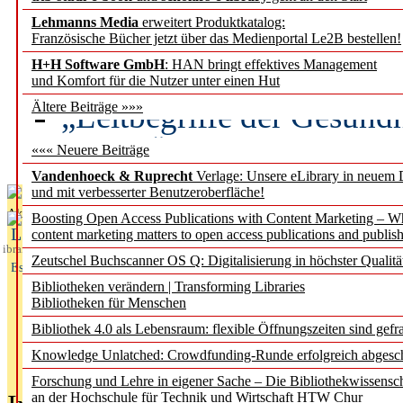
Lehmanns Media
erweitert Produktkatalog:
Künstliche Intelligenz a
Französische Bücher jetzt über das Medienportal Le2B bestellen!
besser zu verstehen
H+H Software GmbH
: HAN bringt effektives Management
und Komfort für die Nutzer unter einen Hut
„Leitbegriffe der Gesund
Ältere Beiträge »»»
des BIÖG erscheinen Ope
««« Neuere Beiträge
Vandenhoeck & Ruprecht
Verlage: Unsere eLibrary in neuem 
und mit verbesserter Benutzeroberfläche!
Aktuelles aus
Boosting Open Access Publications with Content Marketing – 
L
content marketing matters to open access publications and publish
ibrary
Zeutschel Buchscanner OS Q: Digitalisierung in höchster Qualitä
Essentials
Bibliotheken verändern | Transforming Libraries
Bibliotheken für Menschen
Bibliothek 4.0 als Lebensraum: flexible Öffnungszeiten sind gefra
Knowledge Unlatched: Crowdfunding-Runde erfolgreich abgesc
Forschung und Lehre in eigener Sache – Die Bibliothekwissensc
an der Hochschule für Technik und Wirtschaft HTW Chur